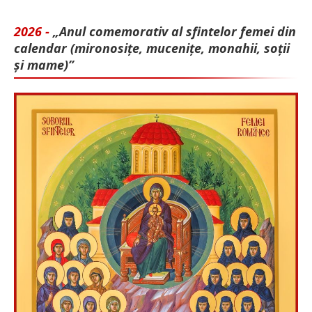
2026 -
„Anul comemorativ al sfintelor femei din
calendar (mironosițe, mu­cenițe, monahii, soții
și mame)”