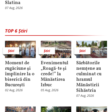
Slatina
07 Aug, 2026
TOP 6 Știri
Știri
Știri
Știri
Moment de
Evenimentul
Sărbătorile
rugăciune şi
„Roagă-te și
nemţene au
împlinire la o
crede!” la
culminat cu
biserică din
Mănăstirea
hramul
Bucureşti
Izbuc
Mănăstirii
Sihăstria
02 Aug, 2026
05 Aug, 2026
07 Aug, 2026