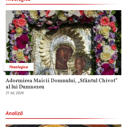
Theologica
Adormirea Maicii Domnului, „Sfântul Chivot”
al lui Dumnezeu
31 Iul, 2026
Analiză