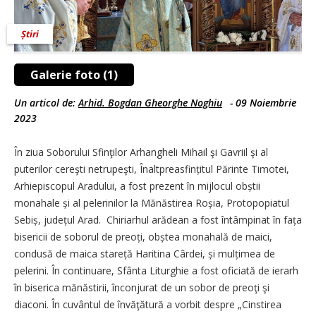
Știri
Galerie foto (1)
Un articol de:
Arhid. Bogdan Gheorghe Noghiu
-
09 Noiembrie
2023
În ziua Soborului Sfinţilor Arhangheli Mihail şi Gavriil şi al
puterilor cereşti netrupeşti, Înaltpreasfințitul Părinte Timotei,
Arhiepiscopul Aradului, a fost prezent în mijlocul obștii
monahale și al pelerinilor la Mănăstirea Roșia, Protopopiatul
Sebiș, județul Arad. Chiriarhul arădean a fost întâmpinat în fața
bisericii de soborul de preoți, obștea monahală de maici,
condusă de maica stareță Haritina Cârdei, și mulțimea de
pelerini. În continuare, Sfânta Liturghie a fost oficiată de ierarh
în biserica mănăstirii, înconjurat de un sobor de preoţi şi
diaconi. În cuvântul de învăţătură a vorbit despre „Cinstirea