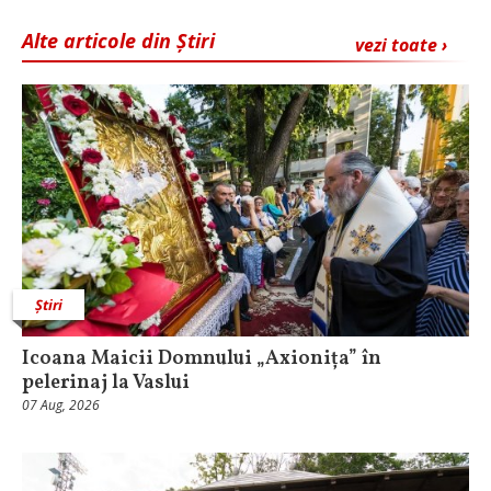
Alte articole din Știri
vezi toate ›
Știri
Icoana Maicii Domnului „Axionița” în
pelerinaj la Vaslui
07 Aug, 2026