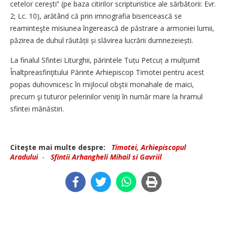
cetelor cerești” (pe baza citirilor scripturistice ale sărbătorii: Evr.
2; Lc. 10), arătând că prin imnografia bisericească se
reaminteşte misiunea îngerească de păstrare a armoniei lumii,
păzirea de duhul răutății și slăvirea lucrării dumnezeiești.
La finalul Sfintei Liturghii, părintele Tuțu Petcuț a mulţumit
Înaltpreasfinţitului Părinte Arhiepiscop Timotei pentru acest
popas duhovnicesc în mijlocul obştii monahale de maici,
precum şi tuturor pelerinilor veniţi în număr mare la hramul
sfintei mănăstiri.
Citeşte mai multe despre:
Timotei, Arhiepiscopul
Aradului
-
Sfintii Arhangheli Mihail si Gavriil