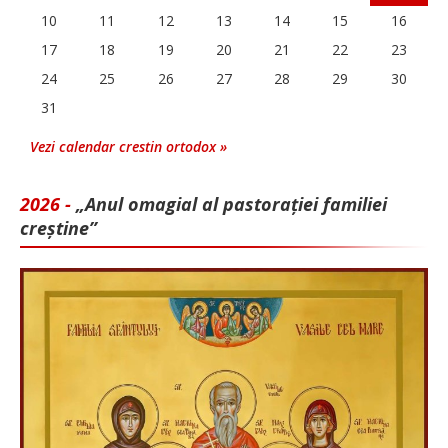
10
11
12
13
14
15
16
17
18
19
20
21
22
23
24
25
26
27
28
29
30
31
Vezi calendar crestin ortodox »
2026 -
„Anul omagial al pastorației familiei
creștine”