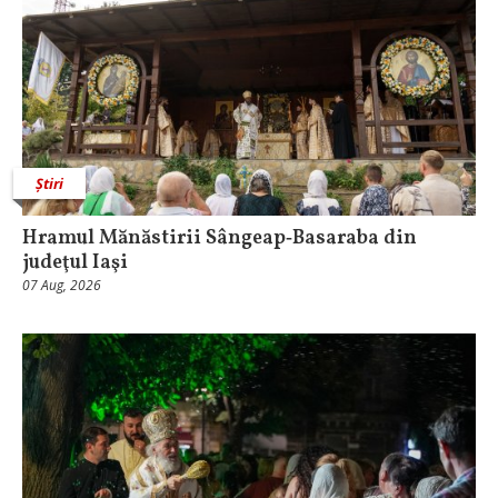
Știri
Hramul Mănăstirii Sângeap‑Basaraba din
judeţul Iaşi
07 Aug, 2026