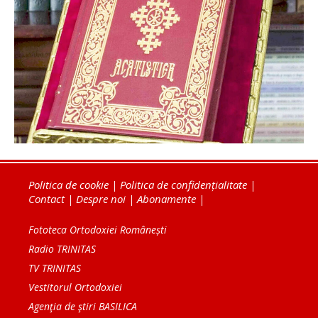
Politica de cookie
|
Politica de confidențialitate
|
Contact
|
Despre noi
|
Abonamente
|
Fototeca Ortodoxiei Românești
Radio TRINITAS
TV TRINITAS
Vestitorul Ortodoxiei
Agenţia de ştiri BASILICA