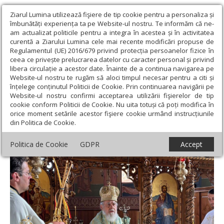
Ziarul Lumina utilizează fişiere de tip cookie pentru a personaliza și
îmbunătăți experiența ta pe Website-ul nostru. Te informăm că ne-
am actualizat politicile pentru a integra în acestea și în activitatea
curentă a Ziarului Lumina cele mai recente modificări propuse de
Regulamentul (UE) 2016/679 privind protecția persoanelor fizice în
ceea ce privește prelucrarea datelor cu caracter personal și privind
libera circulație a acestor date. Înainte de a continua navigarea pe
Website-ul nostru te rugăm să aloci timpul necesar pentru a citi și
Ziarul Lumina
›
Actualitate religioasă
›
Știri
›
Popas de
înțelege conținutul Politicii de Cookie. Prin continuarea navigării pe
rugăciune la o mănăstire arădeană
Website-ul nostru confirmi acceptarea utilizării fişierelor de tip
cookie conform Politicii de Cookie. Nu uita totuși că poți modifica în
Popas de rugăciune la o mănăstire
orice moment setările acestor fişiere cookie urmând instrucțiunile
din Politica de Cookie.
arădeană
Politica de Cookie
GDPR
Accept