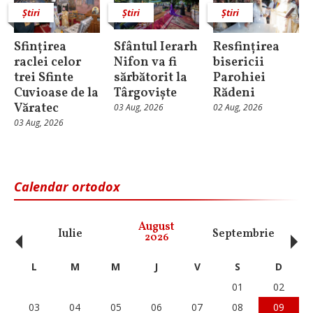
Știri
Știri
Știri
Sfințirea
Sfântul Ierarh
Resfințirea
raclei celor
Nifon va fi
bisericii
trei Sfinte
sărbătorit la
Parohiei
Cuvioase de la
Târgoviște
Rădeni
Văratec
03 Aug, 2026
02 Aug, 2026
03 Aug, 2026
Calendar ortodox
‹
›
August
Iulie
Septembrie
O
2026
L
M
M
J
V
S
D
01
02
03
04
05
06
07
08
09