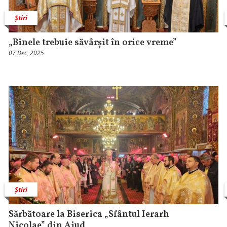
Știri
„Binele trebuie săvârșit în orice vreme”
07 Dec, 2025
Știri
Sărbătoare la Biserica „Sfântul Ierarh
Nicolae” din Aiud