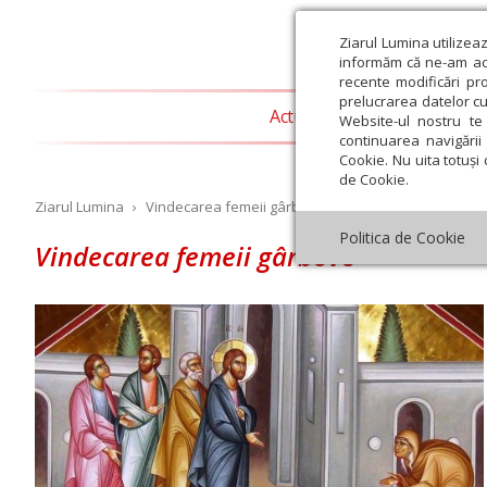
Ziarul Lumina utilizea
informăm că ne-am actu
recente modificări pr
prelucrarea datelor cu
Actualitate religioasă
T
Website-ul nostru te 
continuarea navigării 
Cookie. Nu uita totuși 
de Cookie.
Ziarul Lumina
›
Vindecarea femeii gârbove
Politica de Cookie
Vindecarea femeii gârbove