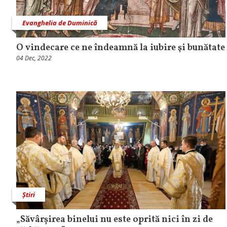
Evanghelia de Duminică
O vindecare ce ne îndeamnă la iubire şi bunătate
04 Dec, 2022
Știri
„Săvârșirea binelui nu este oprită nici în zi de