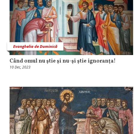
Evanghelia de Duminică
Când omul nu ştie şi nu-şi ştie ignoranţa!
10 Dec, 2023