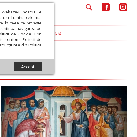
e Website-ul nostru. Te
iarului Lumina cele mai
ce în ceea ce privește
a continua navigarea pe
Opinii
Filantropie
iticii de Cookie. Prin
ie conform Politicii de
trucțiunile din Politica
Accept