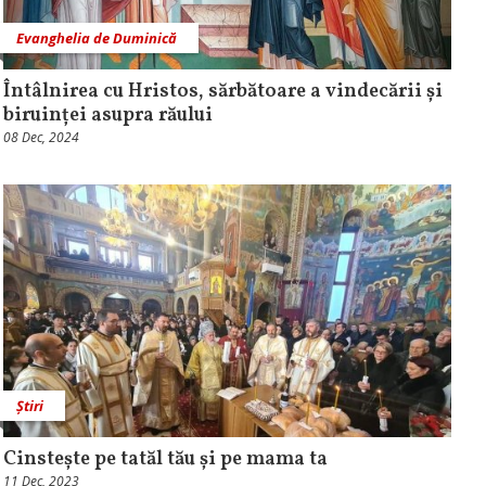
Evanghelia de Duminică
Întâlnirea cu Hristos, sărbătoare a vindecării și
biruinței asupra răului
08 Dec, 2024
Știri
Cinstește pe tatăl tău și pe mama ta
11 Dec, 2023