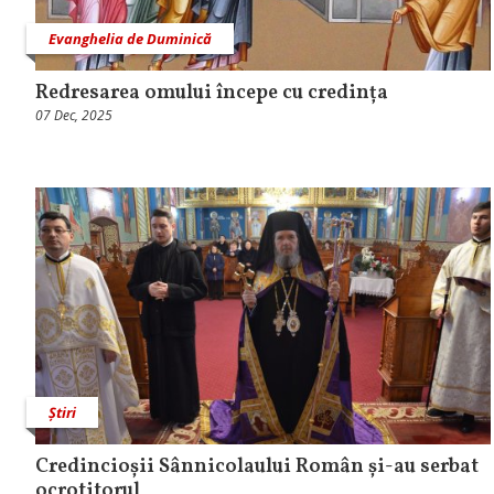
Evanghelia de Duminică
Redresarea omului începe cu credința
07 Dec, 2025
Știri
Credincioșii Sânnicolaului Român și-au serbat
ocrotitorul