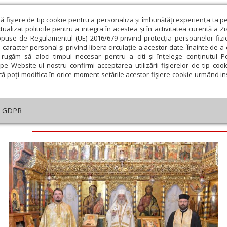
ză fişiere de tip cookie pentru a personaliza și îmbunătăți experiența ta p
alizat politicile pentru a integra în acestea și în activitatea curentă a Z
opuse de Regulamentul (UE) 2016/679 privind protecția persoanelor fizi
 caracter personal și privind libera circulație a acestor date. Înainte de 
eologie și spiritualitate
Educaţie și Cultură
Societate
rugăm să aloci timpul necesar pentru a citi și înțelege conținutul Pol
pe Website-ul nostru confirmi acceptarea utilizării fişierelor de tip cook
că poți modifica în orice moment setările acestor fişiere cookie urmând ins
GDPR