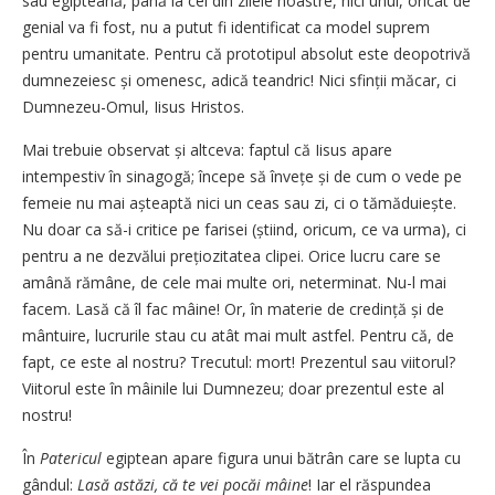
sau egipteană, până la cei din zilele noastre, nici unul, oricât de
genial va fi fost, nu a putut fi identificat ca model suprem
pentru umanitate. Pentru că prototipul absolut este deopotrivă
dumnezeiesc și omenesc, adică teandric! Nici sfinții măcar, ci
Dumnezeu-Omul, Iisus Hristos.
Mai trebuie observat și altceva: faptul că Iisus apare
intempestiv în sinagogă; începe să învețe și de cum o vede pe
femeie nu mai așteaptă nici un ceas sau zi, ci o tămăduiește.
Nu doar ca să-i critice pe farisei (știind, oricum, ce va urma), ci
pentru a ne dezvălui prețiozitatea clipei. Orice lucru care se
amână rămâne, de cele mai multe ori, neterminat. Nu-l mai
facem. Lasă că îl fac mâine! Or, în materie de credință și de
mântuire, lucrurile stau cu atât mai mult astfel. Pentru că, de
fapt, ce este al nostru? Trecutul: mort! Prezentul sau viitorul?
Viitorul este în mâinile lui Dumnezeu; doar prezentul este al
nostru!
În
Patericul
egiptean apare figura unui bătrân care se lupta cu
gândul:
Lasă astăzi, că te vei pocăi mâine
! Iar el răspundea