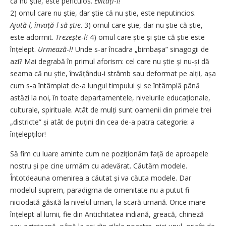
că nu știe, este periculos.
Evitați
-
l!
2) omul care nu știe, dar știe că nu știe, este neputincios.
Ajută-l,
învață
-
l
să știe
. 3) omul care știe, dar nu știe că știe,
este adormit.
Trezește
-
l!
4) omul care știe și știe că știe este
înțelept.
Urmează
-
l!
Unde s-ar încadra „bimbașa” sinagogii de
azi? Mai degrabă în primul aforism: cel care nu știe și nu-și dă
seama că nu știe, învățându-i strâmb sau deformat pe alții, așa
cum s-a întâmplat de-a lungul timpului și se întâmplă până
astăzi la noi, în toate departamentele, nivelurile edu­caționale,
culturale, spirituale. Atât de mulți sunt oamenii din primele trei
„districte” și atât de puțini din cea de-a patra categorie: a
înțelepților!
Să fim cu luare aminte cum ne poziționăm față de aproapele
nostru și pe cine urmăm cu adevărat. Căutăm modele.
Întotdeauna omenirea a căutat și va căuta modele. Dar
modelul suprem, paradigma de omenitate nu a putut fi
niciodată găsită la nivelul uman, la scară umană. Orice mare
înțelept al lumii, fie din Antichitatea indiană, greacă, chineză