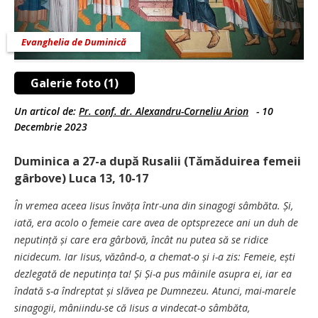
Evanghelia de Duminică
Galerie foto (1)
Un articol de:
Pr. conf. dr. Alexandru-Corneliu Arion
-
10
Decembrie 2023
Duminica a 27-a după Rusalii (Tămăduirea femeii
gârbove) Luca 13, 10-17
În vremea aceea Iisus învăța într-una din sinagogi sâmbăta. Și,
iată, era acolo o femeie care avea de optsprezece ani un duh de
neputință și care era gârbovă, încât nu putea să se ridice
nicidecum. Iar Iisus, văzând-o, a chemat-o și i-a zis: Femeie, ești
dezlegată de neputința ta! Și Și-a pus mâinile asupra ei, iar ea
îndată s-a îndreptat și slăvea pe Dumnezeu. Atunci, mai-marele
sinagogii, mâniindu-se că Iisus a vindecat-o sâmbăta,