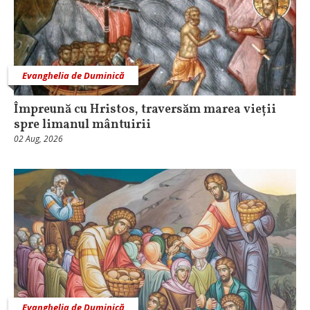
Evanghelia de Duminică
Împreună cu Hristos, traversăm marea vieții
spre limanul mântuirii
02 Aug, 2026
Evanghelia de Duminică