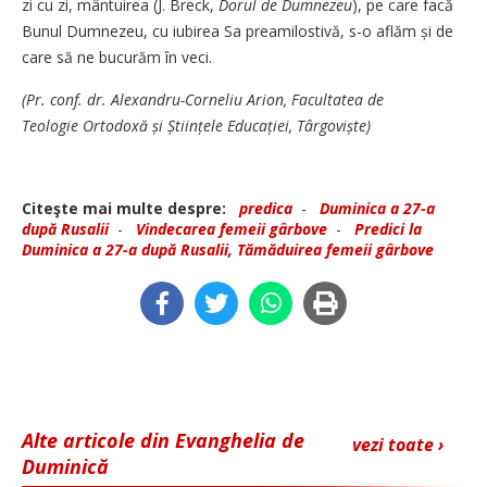
zi cu zi, mântuirea (J. Breck, ­
Dorul de Dumnezeu
), pe care facă
Bunul Dumnezeu, cu iubirea Sa preamilostivă, s-o aflăm și de
care să ne bucurăm în veci.
(Pr. conf. dr. Alexandru-Corneliu Arion, Facultatea de
Teologie Ortodoxă și Științele Educației, Târgoviște)
Citeşte mai multe despre:
predica
-
Duminica a 27-a
după Rusalii
-
Vindecarea femeii gârbove
-
Predici la
Duminica a 27-a după Rusalii, Tămăduirea femeii gârbove
Alte articole din Evanghelia de
vezi toate ›
Duminică