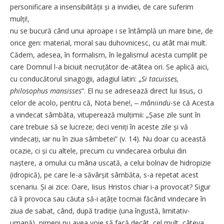
personificare a insensibilității și a invidiei, de care suferim
mulți!,
nu se bucură când unui aproape i se întâmplă un mare bine, de
orice gen: material, moral sau duhovnicesc, cu atât mai mult.
Cădem, adesea, în formalism, în legalismul acesta cumplit pe
care Domnul l-a biciuit necruțător de-atâtea ori. Se aplică aici,
cu conducătorul sinagogii, adagiul latin: „
Si tacuisses,
philosophus mansisses
”. El nu se adresează direct lui Iisus, ci
celor de acolo, pentru că, Nota bene!, ‒
mâniindu
-se că Acesta
a vindecat sâmbăta, vituperează mulțimii: „Șase zile sunt în
care trebuie să se lucreze; deci veniți în aceste zile și vă
vindecați, iar nu în ziua sâmbetei” (v. 14). Nu doar cu această
ocazie, ci și cu altele, precum cu vindecarea orbului din
naștere, a omului cu mâna uscată, a celui bolnav de hidropizie
(idropică), pe care le-a săvârșit sâmbăta, s-a repetat acest
scenariu. Și ai zice: Oare, Iisus Hristos chiar i-a provocat? Sigur
că îi provoca sau căuta să-i ațâțe tocmai făcând vindecare în
ziua de sabat, când, după tradiție (una îngustă, limitativ-
umană), nimeni nu avea voie să facă decât, cel mult, câteva