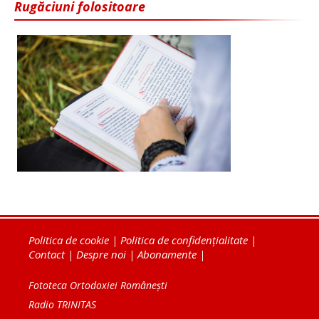
Rugăciuni folositoare
Politica de cookie
|
Politica de confidențialitate
|
Contact
|
Despre noi
|
Abonamente
|
Fototeca Ortodoxiei Românești
Radio TRINITAS