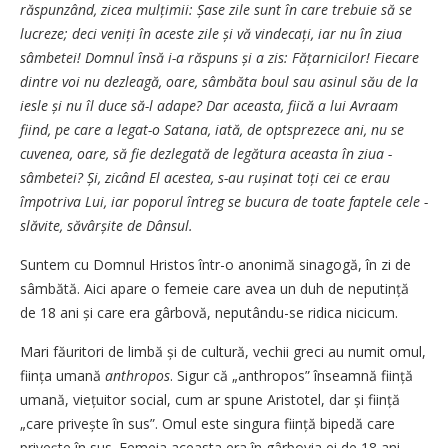
răspunzând, zicea mulțimii: Șase zile sunt în care trebuie să se
lucreze; deci veniți în aceste zile și vă vindecați, iar nu în ziua
sâmbetei! Domnul însă i-a răspuns și a zis: Fățarnicilor! Fiecare
dintre voi nu dezleagă, oare, sâmbăta boul sau asinul său de la
iesle și nu îl duce să-l adape? Dar aceasta, fiică a lui Avraam
fiind, pe care a legat-o Satana, iată, de optsprezece ani, nu se
cuvenea, oare, să fie dezlegată de legătura aceasta în ziua ­
sâmbetei? Și, zicând El acestea, s-au rușinat toți cei ce erau
împotriva Lui, iar poporul întreg se bucura de toate faptele cele ­
slăvite, săvârșite de Dânsul.
Suntem cu Domnul Hristos într-o anonimă sinagogă, în zi de
sâmbătă. Aici apare o femeie care avea un duh de neputință
de 18 ani și care era gârbovă, neputându-se ridica nicicum.
Mari făuritori de limbă și de cultură, vechii greci au numit omul,
ființa umană
anthropos
. Sigur că „anthropos” înseamnă ființă
umană, viețuitor social, cum ar spune Aristotel, dar și ființă
„care privește în sus”. Omul este singura ființă bipedă care
privește în sus. Femeia aceasta era în gârbovia ei de 18 ani,