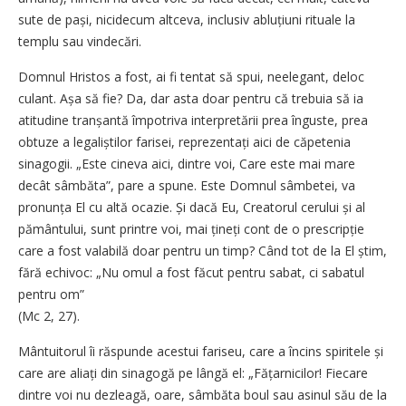
sute de pași, nicidecum altceva, inclusiv abluțiuni rituale la
templu sau vindecări.
Domnul Hristos a fost, ai fi tentat să spui, neelegant, deloc
culant. Așa să fie? Da, dar asta doar pentru că trebuia să ia
atitudine tranșantă împotriva interpretării prea înguste, prea
obtuze a legaliștilor farisei, reprezentați aici de căpetenia
sinagogii. „Este cineva aici, dintre voi, Care este mai mare
decât sâmbăta”, pare a spune. Este Domnul sâmbetei, va
pronunța El cu altă ocazie. Și dacă Eu, Creatorul cerului și al
pământului, sunt printre voi, mai țineți cont de o prescripție
care a fost valabilă doar pentru un timp? Când tot de la El știm,
fără echivoc: „Nu omul a fost făcut pentru sabat, ci sabatul
pentru om”
(Mc 2, 27).
Mântuitorul îi răspunde acestui fariseu, care a încins spiritele și
care are aliați din sinagogă pe lângă el: „Fățarnicilor! Fiecare
dintre voi nu dezleagă, oare, sâmbăta boul sau asinul său de la