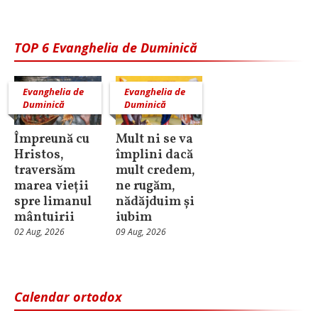
TOP 6 Evanghelia de Duminică
Evanghelia de
Evanghelia de
Duminică
Duminică
Împreună cu
Mult ni se va
Hristos,
împlini dacă
traversăm
mult credem,
marea vieții
ne rugăm,
spre limanul
nădăjduim și
mântuirii
iubim
02 Aug, 2026
09 Aug, 2026
Calendar ortodox