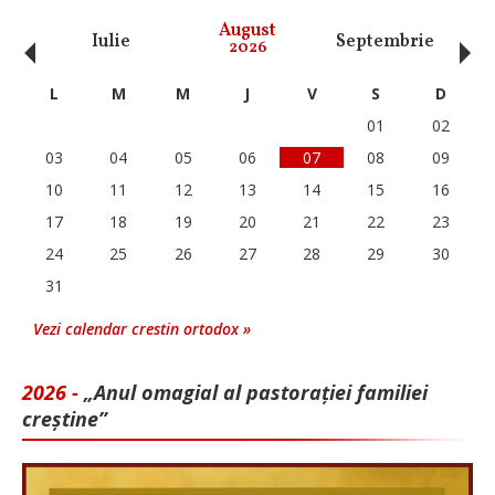
‹
›
August
Iulie
Septembrie
O
2026
L
M
M
J
V
S
D
01
02
03
04
05
06
07
08
09
10
11
12
13
14
15
16
17
18
19
20
21
22
23
24
25
26
27
28
29
30
31
Vezi calendar crestin ortodox »
2026 -
„Anul omagial al pastorației familiei
creștine”