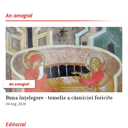
An omagial
An omagial
Buna înțelegere - temelie a căsniciei fericite
04 Aug, 2026
Editorial