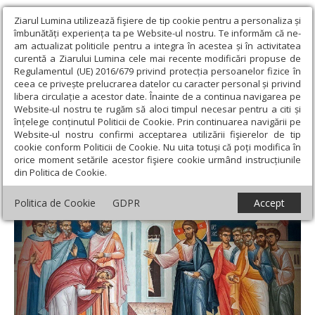
Ziarul Lumina utilizează fişiere de tip cookie pentru a personaliza și
îmbunătăți experiența ta pe Website-ul nostru. Te informăm că ne-
am actualizat politicile pentru a integra în acestea și în activitatea
curentă a Ziarului Lumina cele mai recente modificări propuse de
Regulamentul (UE) 2016/679 privind protecția persoanelor fizice în
ceea ce privește prelucrarea datelor cu caracter personal și privind
libera circulație a acestor date. Înainte de a continua navigarea pe
Website-ul nostru te rugăm să aloci timpul necesar pentru a citi și
Ziarul Lumina
›
Teologie și spiritualitate
›
Evanghelia de
înțelege conținutul Politicii de Cookie. Prin continuarea navigării pe
Duminică
›
Când omul nu ştie şi nu-şi ştie ignoranţa!
Website-ul nostru confirmi acceptarea utilizării fişierelor de tip
cookie conform Politicii de Cookie. Nu uita totuși că poți modifica în
Când omul nu ştie şi nu-şi ştie ignoranţa!
orice moment setările acestor fişiere cookie urmând instrucțiunile
din Politica de Cookie.
Politica de Cookie
GDPR
Accept