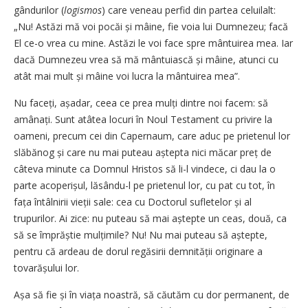
gândurilor (
logismos
) care veneau perfid din partea celuilalt:
„Nu! Astăzi mă voi pocăi și mâine, fie voia lui Dumnezeu; facă
El ce-o vrea cu mine. Astăzi le voi face spre mântuirea mea. Iar
dacă Dumnezeu vrea să mă mântuiască și mâine, atunci cu
atât mai mult și mâine voi lucra la mântuirea mea”.
Nu faceți, așadar, ceea ce prea mulți dintre noi facem: să
amânați. Sunt atâtea locuri în Noul Testament cu privire la
oameni, precum cei din Capernaum, care aduc pe prietenul lor
slăbănog și care nu mai puteau aștepta nici măcar preț de
câteva minute ca Domnul Hristos să li-l vindece, ci dau la o
parte acoperișul, lăsându-l pe prietenul lor, cu pat cu tot, în
fața întâlnirii vieții sale: cea cu Doctorul sufletelor și al
trupurilor. Ai zice: nu puteau să mai aștepte un ceas, două, ca
să se împrăștie mulțimile? Nu! Nu mai puteau să aștepte,
pentru că ardeau de dorul regăsirii demnității originare a
tovarășului lor.
Așa să fie și în viața noastră, să căutăm cu dor permanent, de