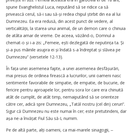
spune Evanghelistul Luca, neputând să se ridice ca să
privească cerul, să-i sau să-și redea chipul știrbit din ea al lui
Dumnezeu. Ea era redusă, din acest punct de vedere, al
verticalității, la starea unui animal, de un demon care o chinuia
de atâta amar de vreme. De aceea, văzând-o, Domnul a
chemat-o și i-a zis: „Femeie, ești dezlegată de neputința ta. Și
și-a pus mâinile asupra ei și îndată s-a îndreptat și slăvea pe
Dumnezeu” (versetele 12-13).
În fața unei asemenea fapte, a unei asemenea desfășurări,
mai presus de ordinea firească a lucrurilor, unii oameni nasc
sentimente favorabile de simpatie, de empatie, de bucurie, de
fericire pentru aproapele lor, pentru sora lor care era chinuită
atât de cumplit, de atât timp, nemaiputând să se orienteze
către cer, adică spre Dumnezeu, „Tatăl nostru (cel din) ceruri”.
Sigur că Dumnezeu nu este numai în cer; este pretutindeni, dar
așa ne-a învățat Fiul Său să-L numim.
Pe de altă parte, alți oameni, ca mai-marele sinagogii, ‒