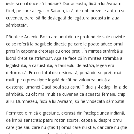
­iesle și nu îl duce să-l adape? Dar aceasta, fiică a lui Avraam
fiind, pe care a legat-o Satana, iată, de optsprezece ani, nu se
cuvenea, oare, să fie dezlegată de legătura aceasta în ziua
sâmbetei?”.
Părintele Arsenie Boca are unul dintre profundele sale cuvinte
ce se referă la pagubele directe pe care le poate aduce omul
prins în capcana dreptății cu orice preț: „În mintea strâmbă și
lucrul drept se strâmbă”. Așa se face că în mintea strâmbă a
legalistului, a cazuistului, a fariseului de astăzi, legea era
deformată. Era cu totul distorsionată, punându-se preț, mai
mult, pe o prescripție legală decât pe valoarea unică a
existenței umane! Dacă boul sau asinul îl duci și-l adapi, în zi de
sâmbătă, cu cât mai mult se cuvenea ca această femeie, chip
al lui Dumnezeu, fiică a lui Avraam, să fie vindecată sâmbăta!
Permiteți o mică digresiune, extrasă din înțelepciunea indiană,
de limbă sanscrită; patru rostiri scurte, capitale, despre omul
care știe sau care nu știe: 1) omul care nu știe, dar care nu știe