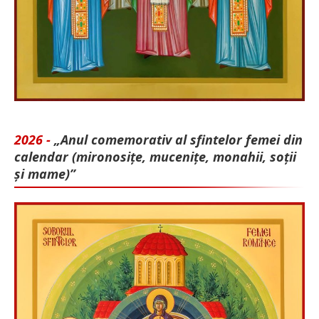
2026 -
„Anul comemorativ al sfintelor femei din
calendar (mironosițe, mu­cenițe, monahii, soții
și mame)”