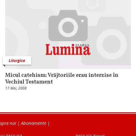
Liturgica
Micul catehism: Vrăjtoriile erau interzise în
Vechiul Testament
17 Mai, 2008
spre noi
|
Abonamente
|