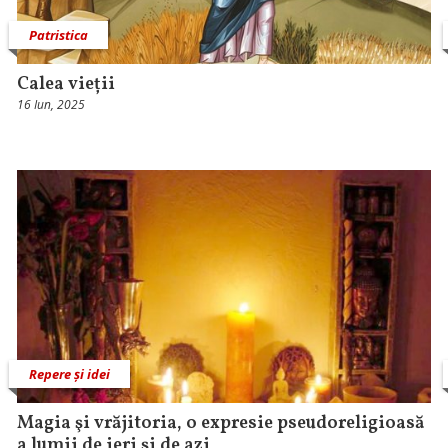
Patristica
Calea vieții
16 Iun, 2025
Repere și idei
Magia şi vrăjitoria, o expresie pseudoreligioasă
a lumii de ieri şi de azi