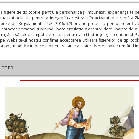
ză fişiere de tip cookie pentru a personaliza și îmbunătăți experiența ta p
alizat politicile pentru a integra în acestea și în activitatea curentă a Z
opuse de Regulamentul (UE) 2016/679 privind protecția persoanelor fizi
 caracter personal și privind libera circulație a acestor date. Înainte de 
eologie și spiritualitate
Educaţie și Cultură
Societate
rugăm să aloci timpul necesar pentru a citi și înțelege conținutul Pol
pe Website-ul nostru confirmi acceptarea utilizării fişierelor de tip cook
că poți modifica în orice moment setările acestor fişiere cookie urmând ins
GDPR