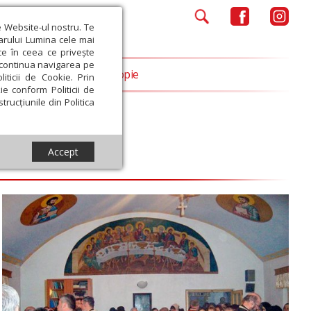
e Website-ul nostru. Te
iarului Lumina cele mai
ce în ceea ce privește
a continua navigarea pe
Opinii
Filantropie
iticii de Cookie. Prin
ie conform Politicii de
trucțiunile din Politica
Accept