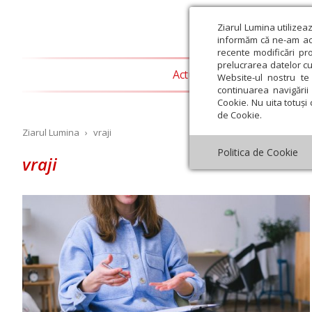
Ziarul Lumina utilizea
informăm că ne-am actu
recente modificări pr
prelucrarea datelor cu
Actualitate religioasă
T
Website-ul nostru te 
continuarea navigării 
Cookie. Nu uita totuși 
de Cookie.
Ziarul Lumina
›
vraji
Politica de Cookie
vraji