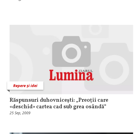
Repere și idei
Răspunsuri duhovniceşti: „Preoţii care
«deschid» cartea cad sub grea osândă“
25 Sep, 2009