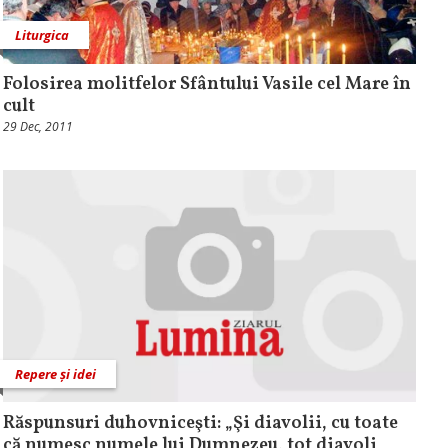
Liturgica
Folosirea molitfelor Sfântului Vasile cel Mare în
cult
29 Dec, 2011
Repere și idei
Răspunsuri duhovniceşti: „Şi diavolii, cu toate
că numesc numele lui Dumnezeu, tot diavoli