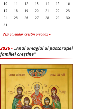
10
11
12
13
14
15
16
17
18
19
20
21
22
23
24
25
26
27
28
29
30
31
Vezi calendar crestin ortodox »
2026 -
„Anul omagial al pastorației
familiei creștine”