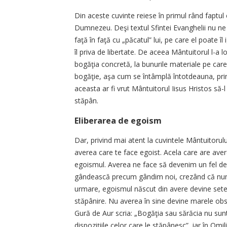
Din aceste cuvinte reiese în primul rând faptul
Dumnezeu. Deşi textul Sfintei Evanghelii nu ne 
faţă în faţă cu „păcatul” lui, pe care el poate î
îl priva de libertate. De aceea Mântuitorul l-a l
bogăţia concretă, la bunurile materiale pe car
bogăţie, aşa cum se întâmplă întotdeauna, prin
aceasta ar fi vrut Mântuitorul Iisus Hristos să-
stăpân.
Eliberarea de egoism
Dar, privind mai atent la cuvintele Mântuitorului
averea care te face egoist. Acela care are avere 
egoismul. Averea ne face să devenim un fel de m
gândească precum gândim noi, crezând că numa
urmare, egoismul născut din avere devine sete
stăpânire. Nu averea în sine devine marele obst
Gură de Aur scria: „Bogăţia sau sărăcia nu sunt 
dispoziţiile celor care le stăpânesc”, iar în Omil