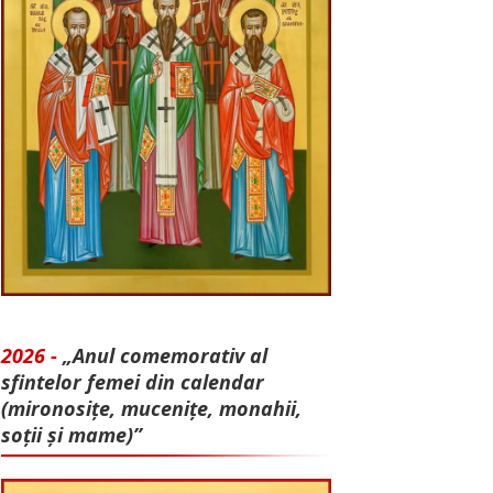
2026 -
„Anul comemorativ al
sfintelor femei din calendar
(mironosițe, mu­cenițe, monahii,
soții și mame)”