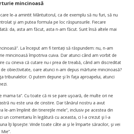
rturie mincinoasă
care le-a amintit Mântuitorul, ca de exemplu să nu furi, să nu
ontrolat şi am putea formula pe loc răspunsurile. Fiecare
ată: da, asta am făcut, asta n-am făcut. Sunt însă altele mai
cinoasă”. La început am fi tentați să răspundem: nu, n-am
rie mincinoasă împotriva cuiva. Dar atunci când am vorbit de
ire cu cineva că cutare nu-i prea de treabă, când am discreditat
ţă de obiectivitate, oare atunci n-am depus mărturie mincinoasă?
 tribunalelor. O putem depune şi în faţa aproapelui, atunci
mezi.
 pe mama ta”. Cu toate că ni se pare uşoară, de multe ori ne
oastră nu este una de cinstire. Dar tânărul nostru a avut
 le-am împlinit din tinereţile mele”, inclusiv pe acestea din
 un comentariu în legătură cu aceasta, ci l-a crezut şi l-a
a îţi lipseşte: Vinde toate câte ai şi le împarte săracilor, şi vei
 Mie”.