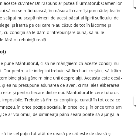
in aceste cuvinte? Un răspuns ar putea fi următorul: Oamenilor
rebui să nu se mântuiască, în măsura în care îşi pun nădejdea în
de scăpat nu scapă nimeni de acest păcat al lipirii sufletului de
lege, şi îi iartă pe cei care n-au căzut de tot în lăcomie şi
 cu condiţia să le dăm o întrebuinţare bună, să nu le
 fără o trebuinţă reală.
oți
 le pune Mântuitorul, ci să ne mângâiem că aceste condiţii nu
. Dar pentru a le îndeplini trebuie să fim buni creştini, să trăim
cem bine şi să gândim bine unii despre alţii. Aceasta este desă­
 şi ea nu presupune adunarea de averi, ci mai ales eliberarea
este şi pentru fiecare dintre noi. Mântuitorul le cere tuturor:
nt imposibile. Trebuie să fim cu conştiinţa curată în tot ceea ce
mnezeu, în orice poziţie socială, în orice loc şi în orice timp am
s: „De ar voi omul, de dimineaţa ­până seara poate să ajungă la
să fie cel puţin tot atât de deasă pe cât este de deasă şi