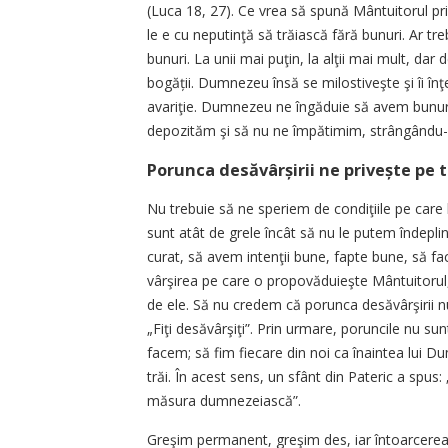
(Luca 18, 27). Ce vrea să spună Mântuitorul pr
le e cu neputinţă să trăiască fără bunuri. Ar t
bunuri. La unii mai puţin, la alţii mai mult, dar 
bogății. Dumnezeu însă se milostiveşte şi îi înţe
avariţie. Dumnezeu ne îngăduie să avem bunuri,
depozităm şi să nu ne împătimim, strângându-le
Porunca desăvârșirii ne privește pe t
Nu trebuie să ne speriem de condiţiile pe care
sunt atât de grele încât să nu le putem îndeplini
curat, să avem intenţii bune, fapte bune, să fa
vârşirea pe care o propovăduieşte Mântuitorul,
de ele. Să nu credem că porunca desăvârşirii nu 
„Fiţi desăvârşiţi”. Prin urmare, poruncile nu su
facem; să fim fiecare din noi ca înaintea lui Du
trăi. În acest sens, un sfânt din Pateric a spu
măsura dumnezeiască”.
Greşim permanent, greşim des, iar întoarcerea 