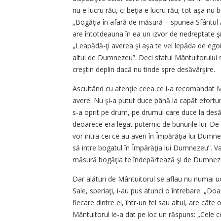
nu e lucru rău, ci beţia e lucru rău, tot aşa nu 
„Bogăţia în afară de măsură – spunea Sfântul Amb
are întotdeauna în ea un izvor de nedreptate ş
„Leapădă-ţi averea şi aşa te vei lepăda de egoi
altul de Dumnezeu”. Deci sfatul Mântuitorului s
creştin deplin dacă nu tinde spre desăvârşire.
Ascultând cu atenţie ceea ce i-a recomandat Mân
avere. Nu şi-a putut duce până la capăt eforturi
s-a oprit pe drum, pe drumul care duce la desăv
deoarece era legat puternic de bunurile lui. De
vor intra cei ce au averi în Împărăţia lui Dumne
să intre bogatul în Împărăţia lui Dumnezeu”. V
măsură bogăţia te îndepărtează şi de Dumnez
Dar alături de Mântuitorul se aflau nu numai ucen
Sale, speriaţi, i-au pus atunci o întrebare: „D
fiecare dintre ei, într-un fel sau altul, are cât
Mântuitorul le-a dat pe loc un răspuns: „Cele 