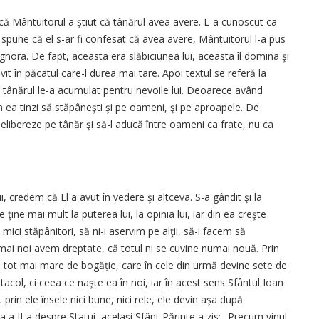
 că Mântuitorul a ştiut că tânărul avea avere. L-a cunoscut ca
spune că el s-ar fi confesat că avea avere, Mântuitorul l-a pus
l ignora. De fapt, aceasta era slăbiciunea lui, aceasta îl domina şi
ovit în păcatul care-l durea mai tare. Apoi textul se referă la
e tânărul le-a acumulat pentru nevoile lui. Deoarece având
 ea tinzi să stăpâneşti şi pe oameni, şi pe aproapele. De
l elibereze pe tânăr şi să-l aducă între oameni ca frate, nu ca
, credem că El a avut în vedere şi altceva. S-a gândit şi la
ţine mai mult la puterea lui, la opinia lui, iar din ea creşte
ici stăpânitori, să ni-i aservim pe alţii, să-i facem să
i noi avem dreptate, că totul ni se cuvine numai nouă. Prin
 tot mai mare de bogăție, care în cele din urmă devine sete de
acol, ci ceea ce naşte ea în noi, iar în acest sens Sfântul Ioan
prin ele însele nici bune, nici rele, ele devin aşa după
ia a II-a despre Statui, acelaşi Sfânt Părinte a zis: „Precum vinul