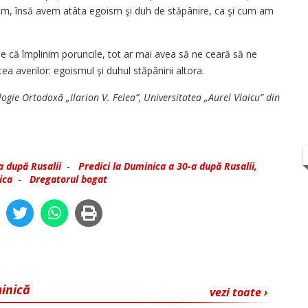
vem, însă avem atâta egoism şi duh de stăpânire, ca şi cum am
e că împlinim poruncile, tot ar mai avea să ne ceară să ne
a averilor: egoismul şi duhul stăpânirii altora.
logie Ortodoxă „Ilarion V. Felea”, Universitatea „Aurel Vlaicu” din
a după Rusalii
-
Predici la Duminica a 30-a după Rusalii,
ica
-
Dregatorul bogat
minică
vezi toate ›