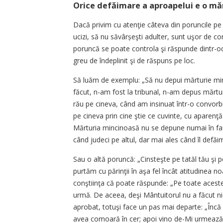
Orice defăimare a aproapelui e o mă
Dacă privim cu atenţie câteva din poruncile pe 
ucizi, să nu săvârșeşti adulter, sunt uşor de c
poruncă se poate controla şi răspunde dintr-od
greu de îndeplinit şi de răspuns pe loc.
Să luăm de exemplu: „Să nu depui mărturie min
făcut, n-am fost la tribunal, n-am depus mărtu
rău pe cineva, când am insinuat într-o convorb
pe cineva prin cine ştie ce cuvinte, cu aparen
Mărturia mincinoasă nu se depune numai în faţa
când judeci pe altul, dar mai ales când îl defăi
Sau o altă poruncă: „Cinsteşte pe tatăl tău şi
purtăm cu părinţii în aşa fel încât atitudinea n
conştiinţa că poate răspunde: „Pe toate acestea
urmă. De aceea, deşi Mântuitorul nu a făcut nici
aprobat, totuşi face un pas mai departe: „Încă un
avea comoară în cer; apoi vino de-Mi urmează