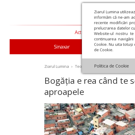
Ziarul Lumina utilizea
informăm că ne-am actu
recente modificări pr
prelucrarea datelor cu
Actualitate religioasă
T
Website-ul nostru te 
continuarea navigării 
Cookie. Nu uita totuși 
Sinaxar
Apostolul zilei
Evang
de Cookie.
Politica de Cookie
Ziarul Lumina
›
Teologie și spiritualitate
›
Evang
Bogăția e rea când te
aproapele
st
Septembrie
Octombrie
Noiembrie
Decembrie
Ianuar