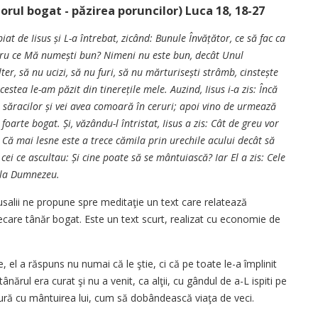
rul bogat - păzirea poruncilor) Luca 18, 18-27
t de Iisus și L-a întrebat, zicând: Bunule Învățător, ce să fac ca
entru ce Mă numești bun? Nimeni nu este bun, decât Unul
er, să nu ucizi, să nu furi, să nu măr­turisești strâmb, cinstește
cestea le-am păzit din tinerețile mele. Auzind, Iisus i-a zis: Încă
te săracilor și vei avea comoară în ce­ruri; apoi vino de urmează
 foarte bogat. Și, văzându-l întristat, Iisus a zis: Cât de greu vor
 Că mai lesne este a trece cămila prin urechile acului decât să
ei ce ascul­tau: Și cine poate să se mântuiască? Iar El a zis: Cele
ă la Dumnezeu.
salii ne propune spre meditaţie un text care relatează
recare tânăr bogat. Este un text scurt, realizat cu economie de
, el a răspuns nu numai că le ştie, ci că pe toate le-a împlinit
tânărul era curat şi nu a venit, ca alţii, cu gândul de a-L ispiti pe
tură cu mântuirea lui, cum să dobândească viaţa de veci.