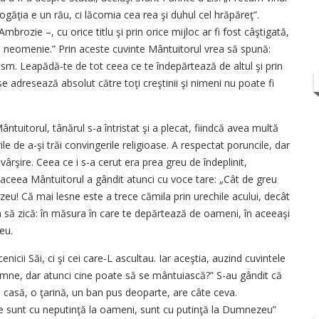
bogăţia e un rău, ci lăcomia cea rea şi duhul cel hrăpăreţ”.
rozie –, cu orice titlu şi prin orice mijloc ar fi fost câştigată,
i neomenie.” Prin aceste cuvinte Mântuitorul vrea să spună:
sm. Leapădă-te de tot ceea ce te îndepărtează de altul şi prin
e adresează absolut către toţi creştinii şi nimeni nu poate fi
tuitorul, tânărul s-a întristat şi a plecat, fiindcă avea multă
le de a-şi trăi convingerile religioase. A respectat poruncile, dar
ârşire. Ceea ce i s-a cerut era prea greu de îndeplinit,
 aceea Mântuitorul a gândit atunci cu voce tare: „Cât de greu
zeu! Că mai lesne este a trece cămila prin urechile acului, decât
a să zică: în măsura în care te depărtează de oameni, în aceeaşi
eu.
icii Săi, ci şi cei care-L ascultau. Iar aceştia, auzind cuvintele
oamne, dar atunci cine poate să se mântuiască?” S-au gândit că
e o casă, o ţarină, un ban pus deoparte, are câte ceva.
ce sunt cu neputinţă la oameni, sunt cu putinţă la Dumnezeu”