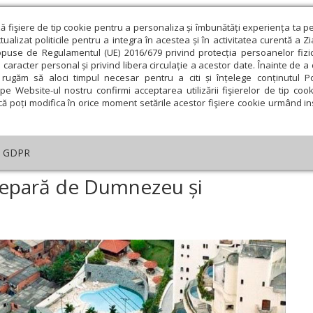
ză fişiere de tip cookie pentru a personaliza și îmbunătăți experiența ta p
alizat politicile pentru a integra în acestea și în activitatea curentă a Z
opuse de Regulamentul (UE) 2016/679 privind protecția persoanelor fizi
 caracter personal și privind libera circulație a acestor date. Înainte de 
eologie și spiritualitate
Educaţie și Cultură
Societate
rugăm să aloci timpul necesar pentru a citi și înțelege conținutul Pol
pe Website-ul nostru confirmi acceptarea utilizării fişierelor de tip cook
că poți modifica în orice moment setările acestor fişiere cookie urmând ins
helia zilei
Evanghelia de Duminică
Theologica
L
GDPR
helia de Duminică
›
Bogăția e rea când te separă de Dumnezeu și aproa
 separă de Dumnezeu și
ie
Februarie
Martie
Aprilie
Mai
Iunie