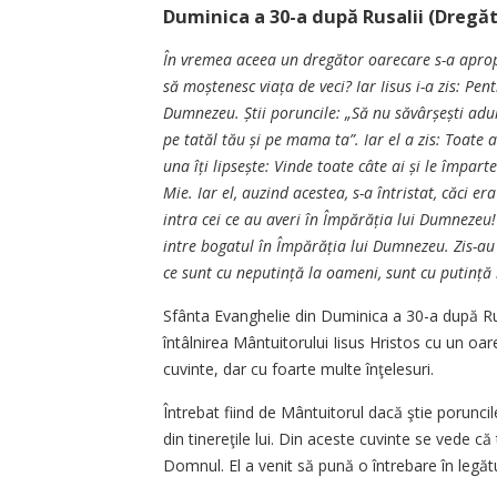
Duminica a 30-a după Rusalii (Dregăto
În vremea aceea un dregător oarecare s-a apropia
să moștenesc viața de veci? Iar Iisus i-a zis: P
Dumnezeu. Știi poruncile: „Să nu săvâr­șești adult
pe tatăl tău și pe mama ta”. Iar el a zis: Toate a
una îți lipsește: Vinde toate câte ai și le împar
Mie. Iar el, auzind acestea, s-a întristat, căci era
intra cei ce au averi în Împărăția lui Dumnezeu!
intre bogatul în Împărăția lui Dumnezeu. Zis-au c
ce sunt cu neputință la oameni, sunt cu putinț
Sfânta Evanghelie din Duminica a 30-a după Ru
întâlnirea Mântuitorului Iisus Hristos cu un oa
cuvinte, dar cu foarte multe înţelesuri.
Întrebat fiind de Mântuitorul dacă ştie poruncile
din tinereţile lui. Din aceste cuvinte se vede că 
Domnul. El a venit să pună o întrebare în legă