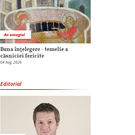
An omagial
Buna înțelegere - temelie a
căsniciei fericite
04 Aug, 2026
Editorial