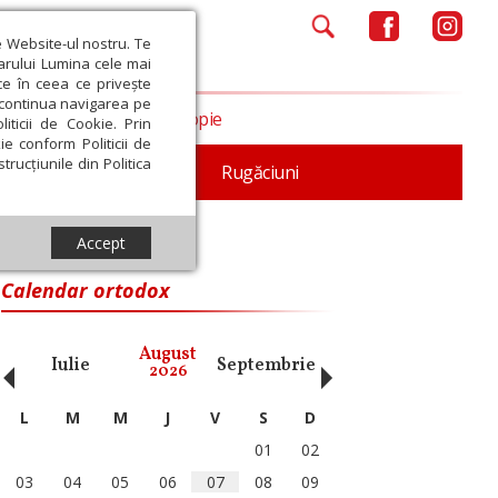
e Website-ul nostru. Te
iarului Lumina cele mai
ce în ceea ce privește
a continua navigarea pe
Opinii
Filantropie
iticii de Cookie. Prin
ie conform Politicii de
trucțiunile din Politica
iturgica
Patristica
Rugăciuni
Accept
pele
Calendar ortodox
‹
›
August
Iulie
Septembrie
Octombrie
Noiembri
2026
L
M
M
J
V
S
D
01
02
03
04
05
06
07
08
09