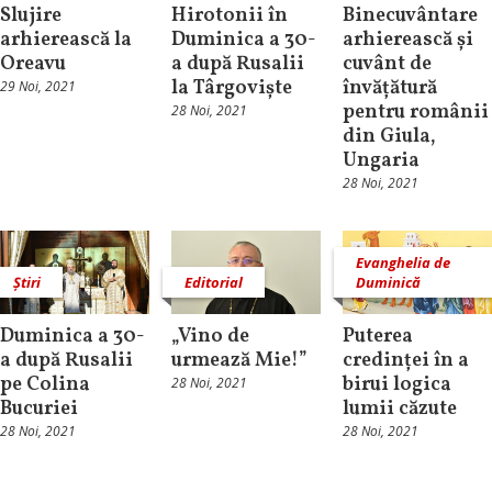
Slujire
Hirotonii în
Binecuvântare
arhierească la
Duminica a 30-
arhierească și
Oreavu
a după Rusalii
cuvânt de
la Târgoviște
învățătură
29 Noi, 2021
pentru românii
28 Noi, 2021
din Giula,
Ungaria
28 Noi, 2021
Evanghelia de
Știri
Editorial
Duminică
Duminica a 30-
„Vino de
Puterea
a după Rusalii
urmează Mie!”
credinței în a
pe Colina
birui logica
28 Noi, 2021
Bucuriei
lumii căzute
28 Noi, 2021
28 Noi, 2021