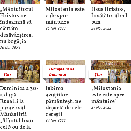
„Mântuitorul
Milostenia este
Iisus Hristos,
Hristos ne
cale spre
Învăţătorul cel
îndeamnă să
mântuire
bun
căutăm
26 Noi, 2023
28 Noi, 2022
desăvârșirea,
nu bogăția
26 Noi, 2023
Evanghelia de
Știri
Duminică
Știri
Duminica a 30-
Iubirea
„Milostenia
a după
avuțiilor
este cale spre
Rusalii la
pământești ne
mântuire”
paraclisul
deșartă de cele
27 Noi, 2022
Mănăstirii
cerești
„Sfântul Ioan
27 Noi, 2022
cel Nou de la