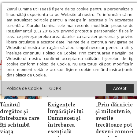
Ziarul Lumina utilizează fişiere de tip cookie pentru a personaliza și
îmbunătăți experiența ta pe Website-ul nostru. Te informăm că ne-
am actualizat politicile pentru a integra în acestea și în activitatea
curentă a Ziarului Lumina cele mai recente modificări propuse de
Regulamentul (UE) 2016/679 privind protecția persoanelor fizice în
ceea ce privește prelucrarea datelor cu caracter personal și privind
libera circulație a acestor date. Înainte de a continua navigarea pe
Website-ul nostru te rugăm să aloci timpul necesar pentru a citi și
Ziarul Lumina
›
Dregatorul bogat
înțelege conținutul Politicii de Cookie. Prin continuarea navigării pe
Website-ul nostru confirmi acceptarea utilizării fişierelor de tip
Dregatorul bogat
cookie conform Politicii de Cookie. Nu uita totuși că poți modifica în
orice moment setările acestor fişiere cookie urmând instrucțiunile
din Politica de Cookie.
Evanghelia de
Evanghelia de
Politica de Cookie
GDPR
Accept
Duminică
Duminică
Știri
Tânărul
Exigenţele
„Prin dărnicie
dregător și
Împărăţiei lui
și milostenie,
întrebarea care
Dumnezeu şi
averile
îți schimbă
întrebarea
trecătoare pot
viața
esenţială
deveni comori