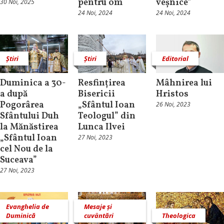
pentru om
veșnice”
30 Noi, 2025
24 Noi, 2024
24 Noi, 2024
Știri
Știri
Editorial
Duminica a 30-
Resfințirea
Mâhnirea lui
a după
Bisericii
Hristos
Pogorârea
„Sfântul Ioan
26 Noi, 2023
Sfântului Duh
Teologul” din
la Mănăstirea
Lunca Ilvei
„Sfântul Ioan
27 Noi, 2023
cel Nou de la
Suceava”
27 Noi, 2023
Evanghelia de
Mesaje și
Duminică
cuvântări
Theologica