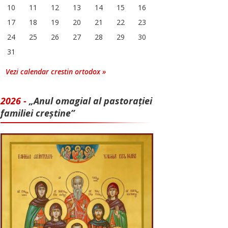
10
11
12
13
14
15
16
17
18
19
20
21
22
23
24
25
26
27
28
29
30
31
Vezi calendar crestin ortodox »
2026 -
„Anul omagial al pastorației
familiei creștine”