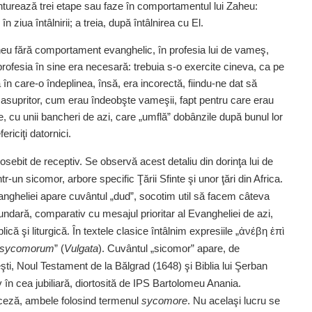
 conturează trei etape sau faze în comportamentul lui Zaheu:
n ziua întâlnirii; a treia, după întâlnirea cu El.
heu fără comportament evanghelic, în profesia lui de vameş,
 profesia în sine era necesară: trebuia s‑o exercite cineva, ca pe
 în care‑o îndeplinea, însă, era incorectă, fiindu‑ne dat să
 asupritor, cum erau îndeobşte vameşii, fapt pentru care erau
, cu unii bancheri de azi, care „umflă” dobânzile după bunul lor
riciţi datornici.
osebit de receptiv. Se observă acest detaliu din dorinţa lui de
r‑un sicomor, arbore specific Ţării Sfinte şi unor ţări din Africa.
 Evangheliei apare cuvântul „dud”, socotim util să facem câteva
undară, comparativ cu mesajul prioritar al Evangheliei de azi,
lică şi liturgică. În textele clasice întâlnim expresiile „ἀνέβη ἐπὶ
sycomorum
”
(
Vulgata
). Cuvântul „sicomor” apare, de
i, Noul Testament de la Bălgrad (1648) şi Biblia lui Şerban
siv în cea jubiliară, diortosită de IPS Bartolomeu Anania.
anceză, ambele folosind termenul
sycomore
. Nu acelaşi lucru se