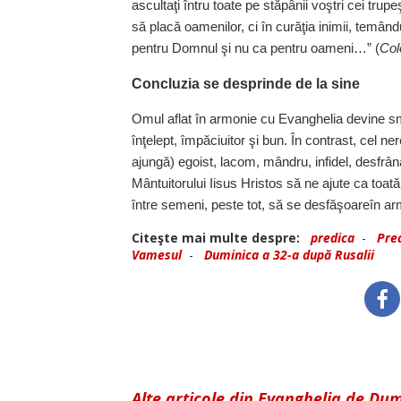
ascultaţi întru toate pe stăpânii voştri cei trup
să placă oamenilor, ci în curăţia inimii, temând
pentru Domnul şi nu ca pentru oameni…” (
Col
Concluzia se desprinde de la sine
Omul aflat în armonie cu Evanghelia devine smeri
înţelept, împăciuitor şi bun. În contrast, cel n
ajungă) egoist, lacom, mândru, infidel, desfrâna
Mântuitorului Iisus Hristos să ne ajute ca toată
între semeni, peste tot, să se desfăşoareîn a
Citeşte mai multe despre:
predica
-
Pred
Vamesul
-
Duminica a 32-a după Rusalii
Alte articole din Evanghelia de Du