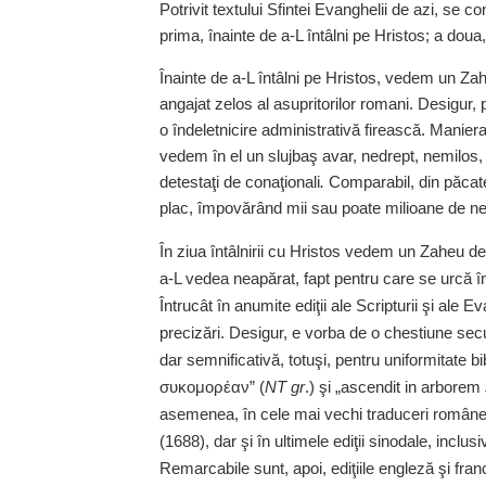
Potrivit textului Sfintei Evanghelii de azi, se
prima, înainte de a‑L întâlni pe Hristos; a doua, î
Înainte de a‑L întâlni pe Hristos, vedem un Za
angajat zelos al asupritorilor romani. Desigur,
o îndeletnicire administrativă firească. Maniera
vedem în el un slujbaş avar, nedrept, nemilos,
detestaţi de conaţionali
.
Comparabil, din păcate
plac, împovărând mii sau poate milioane de nefe
În ziua întâlnirii cu Hristos vedem un Zaheu de
a‑L vedea neapărat, fapt pentru care se urcă înt
Întrucât în anumite ediţii ale Scripturii şi ale
precizări. De­sigur, e vorba de o chestiune sec
dar semnificativă, totuşi, pentru uniformitate bib
συκομορέαν
”
(
NT gr
.) şi „
ascendit in arborem
asemenea, în cele mai vechi traduceri româneşt
(1688), dar şi în ultimele ediţii sinodale, inclu
Remarcabile sunt, apoi, ediţiile engleză şi fr