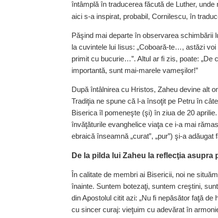
întâmplă în traducerea făcută de Luther, unde
aici s‑a inspirat, probabil, Cornilescu, în trad
Păşind mai departe în observarea schimbării lu
la cuvintele lui Iisus: „Coboară‑te…, astăzi vo
primit cu bucurie…”. Altul ar fi zis, poate: „D
importantă, sunt mai‑marele vameşilor!”
După întâlnirea cu Hristos, Zaheu devine alt om
Tradiţia ne spune că l‑a însoţit pe Petru în câ
Biserica îl pomeneşte (şi) în ziua de 20 april
învăţăturile evanghelice viaţa ce i‑a mai rămas
ebraică înseamnă „curat”, „pur”) şi‑a adăugat fa
De la pilda lui Zaheu la reflecţia asupra p
În calitate de membri ai Bisericii, noi ne situăm
înainte. Suntem botezaţi, suntem creştini, sun
din Apostolul citit azi: „Nu fi nepăsător faţă de h
cu sincer curaj: vieţuim cu adevărat în armoni