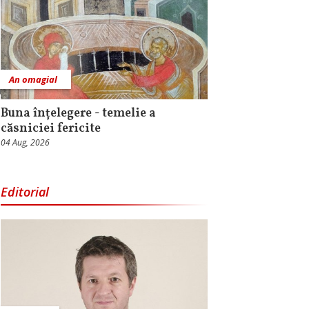
An omagial
Buna înțelegere - temelie a
căsniciei fericite
04 Aug, 2026
Editorial