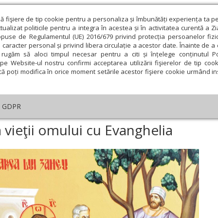
ză fişiere de tip cookie pentru a personaliza și îmbunătăți experiența ta p
alizat politicile pentru a integra în acestea și în activitatea curentă a Z
opuse de Regulamentul (UE) 2016/679 privind protecția persoanelor fizi
 caracter personal și privind libera circulație a acestor date. Înainte de 
eologie și spiritualitate
Educaţie și Cultură
Societate
rugăm să aloci timpul necesar pentru a citi și înțelege conținutul Pol
pe Website-ul nostru confirmi acceptarea utilizării fişierelor de tip cook
că poți modifica în orice moment setările acestor fişiere cookie urmând ins
helia zilei
Evanghelia de Duminică
Theologica
L
GDPR
helia de Duminică
›
Zaheu sau armonizarea vieţii omului cu Evanghelia
vieţii omului cu Evanghelia
ie
Februarie
Martie
Aprilie
Mai
Iunie