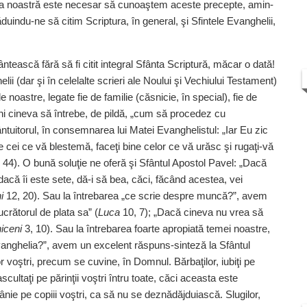
iaţa noastră este necesar să cunoaştem aceste precepte, a­min­­
ăduindu‑ne să citim Scriptura, în general, şi Sfintele Evanghelii,
ntească fără să fi citit integral Sfânta Scriptură, măcar o dată!
elii (dar şi în celelalte scrieri ale Noului şi Vechiului Testament)
noastre, legate fie de familie (căsnicie, în special), fie de
eni cineva să întrebe, de pildă, „cum să procedez cu
ntuitorul, în consemnarea lui Matei Evanghelistul: „Iar Eu zic
pe cei ce vă blestemă, faceţi bine celor ce vă urăsc şi rugaţi‑vă
44). O bună soluţie ne oferă şi Sfântul Apostol Pavel: „Dacă
acă îi este sete, dă‑i să bea, căci, făcând acestea, vei
i
12, 20). Sau la întrebarea „ce scrie despre muncă?”, avem
ucrătorul de plata sa” (
Luca
10, 7); „Dacă cineva nu vrea să
niceni
3, 10). Sau la întrebarea foarte apropiată temei noastre,
anghelia?”, avem un excelent răspuns‑sinteză la Sfântul
r voştri, precum se cuvine, în Domnul. Bărbaţilor, iubiţi pe
ascultaţi pe părinţii voştri întru toate, căci aceasta este
mânie pe copiii voştri, ca să nu se deznădăjduiască. Slugilor,