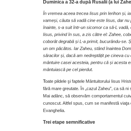
Duminica a 32‑a după Rusalii (a lui Zahe
În vremea aceea trecea Iisus prin Ierihon și,
vameși, căuta să vadă cine este Iisus, dar nu 
înainte, s‑a suit într‑un sicomor ca să‑L vadă, 
Iisus, privind în sus, a zis către el: Zahee, co
coborât degrabă și L‑a primit, bucurându‑se. Ș
un om păcătos. Iar Zaheu, stând înaintea Domn
săracilor și, dacă am nedreptățit pe cineva cu ce
mântuire casei acesteia, pentru că și acesta es
mântuiască pe cel pierdut.
T
oate pildele şi faptele Mântuitorului Iisus Hr
fără mare greutate. În „cazul Zaheu”, ca să ni 
Mai adânc, să observăm comportamentul cuiva 
cunoscut. Altfel spus, cum se manifestă viaţa o
Evanghelia.
Trei etape semnificative