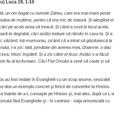
u) Luca 19, 1‑10
 iată, un om bogat cu numele Zaheu, care era mai‑mare peste
putea de mulțime, pentru că era mic de statură. Și alergând el
căci pe acolo avea să treacă. Și când a sosit la locul acela,
boară‑te degrabă, căci astăzi trebuie să rămân în casa ta. Și a
i, văzând, toți murmurau, zicând că a intrat să găzduiască la
ului, I‑a zis: Iată, jumătate din averea mea, Doamne, o dau
va, întorc împătrit. Și a zis către el Iisus: Astăzi s‑a făcut
te fiu al lui Avraam. Căci Fiul Omului a venit să caute și să
istos au fost redate în Evanghelii cu un scop anume, sesizabil
se dea un exemplu concret şi fericit de convertire la Hristos.
înainte de a‑L cunoaşte pe Hristos şi, mai ales, după ce L‑a
mului fără Evanghelie şi - în contrast - viaţa armonizată cu