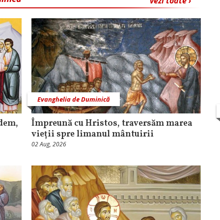
vezi toate ›
Evanghelia de Duminică
edem,
Împreună cu Hristos, traversăm marea
vieții spre limanul mântuirii
02 Aug, 2026