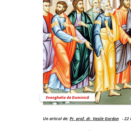
Evanghelia de Duminică
Un articol de:
Pr. prof. dr. Vasile Gordon
-
22 