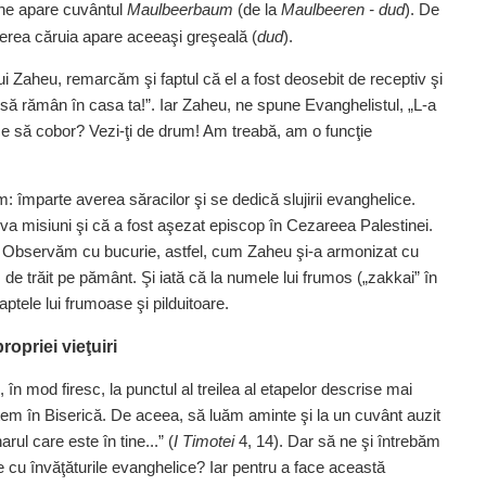
 ne apare cuvântul
Maulbeerbaum
(de la
Maulbeeren - dud
). De
ucerea căruia apare aceeaşi greşeală (
dud
).
i Zaheu, remarcăm şi faptul că el a fost deosebit de receptiv şi
i să rămân în casa ta!”. Iar Zaheu, ne spune Evanghelistul, „L‑a
e ce să cobor? Vezi‑ţi de drum! Am treabă, am o funcţie
: împarte averea săracilor şi se dedică slujirii evanghelice.
teva misiuni şi că a fost aşezat episcop în Cezareea Palestinei.
ie. Observăm cu bucurie, astfel, cum Zaheu şi‑a armonizat cu
 de trăit pe pământ. Şi iată că la numele lui frumos („zakkai” în
ptele lui frumoase şi pilduitoare.
ropriei vieţuiri
, în mod firesc, la punctul al treilea al etapelor descrise mai
tem în Biserică. De aceea, să luăm aminte şi la un cuvânt auzit
arul care este în tine...” (
I Timotei
4, 14). Dar să ne şi întrebăm
e cu învăţăturile evanghelice? Iar pentru a face această