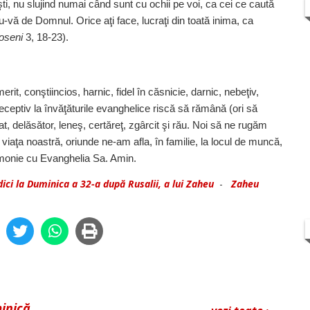
eşti, nu slujind numai când sunt cu ochii pe voi, ca cei ce caută
u‑vă de Domnul. Orice aţi face, lucraţi din toată inima, ca
oseni
3, 18‑23).
t, conştiincios, harnic, fidel în căsnicie, darnic, nebeţiv,
ereceptiv la învăţăturile evanghelice riscă să rămână (ori să
t, delăsător, leneş, certăreţ, zgârcit şi rău. Noi să ne rugăm
 viaţa noastră, oriunde ne‑am afla, în familie, la locul de muncă,
rmonie cu Evanghelia Sa. Amin.
ici la Duminica a 32-a după Rusalii, a lui Zaheu
-
Zaheu
minică