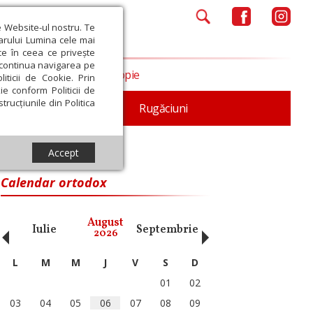
e Website-ul nostru. Te
iarului Lumina cele mai
ce în ceea ce privește
a continua navigarea pe
Opinii
Filantropie
iticii de Cookie. Prin
ie conform Politicii de
trucțiunile din Politica
iturgica
Patristica
Rugăciuni
Accept
Calendar ortodox
‹
›
August
Iulie
Septembrie
Octombrie
Noiembri
2026
L
M
M
J
V
S
D
01
02
03
04
05
06
07
08
09