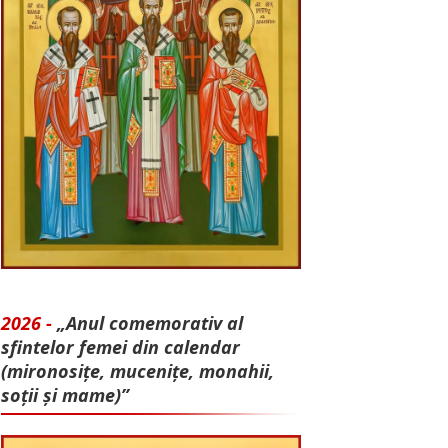
2026 -
„Anul comemorativ al
sfintelor femei din calendar
(mironosițe, mu­cenițe, monahii,
soții și mame)”