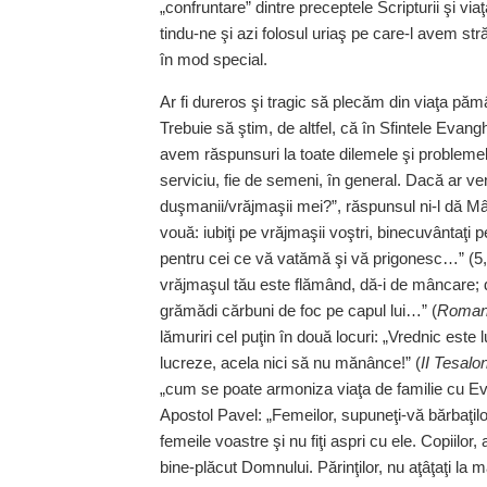
„confruntare” dintre preceptele Scripturii şi v
tindu‑ne şi azi folosul uriaş pe care‑l avem str
în mod special.
Ar fi dureros şi tragic să plecăm din viaţa pămâ
Trebuie să ştim, de altfel, că în Sfintele Evangh
avem răspunsuri la toate dilemele şi problemele 
serviciu, fie de semeni, în general. Dacă ar v
duşmanii/vrăjmaşii mei?”, răspunsul ni‑l dă Mâ
vouă: iubiţi pe vrăjmaşii voştri, binecuvântaţi 
pentru cei ce vă vatămă şi vă prigonesc…” (5, 
vrăjmaşul tău este flămând, dă‑i de mâncare; d
grămădi cărbuni de foc pe capul lui…” (
Roman
lămuriri cel puţin în două locuri: „Vrednic este l
lucreze, acela nici să nu mănânce!” (
II Tesalo
„cum se poate armoniza viaţa de familie cu Ev
Apostol Pavel: „Femeilor, supuneţi‑vă bărbaţilo
femeile voastre şi nu fiţi aspri cu ele. Copiilor, 
bine‑plăcut Domnului. Părinţilor, nu aţâţaţi la 