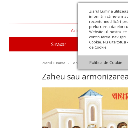
Ziarul Lumina utilizea
informăm că ne-am actu
recente modificări pr
prelucrarea datelor cu
Actualitate religioasă
T
Website-ul nostru te 
continuarea navigării 
Cookie. Nu uita totuși 
Sinaxar
Apostolul zilei
Evang
de Cookie.
Politica de Cookie
Ziarul Lumina
›
Teologie și spiritualitate
›
Evang
Zaheu sau armonizarea 
st
Septembrie
Octombrie
Noiembrie
Decembrie
Ianuar