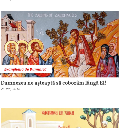
Evanghelia de Duminică
Dumnezeu ne așteaptă să coborâm lângă El!
21 Ian, 2018