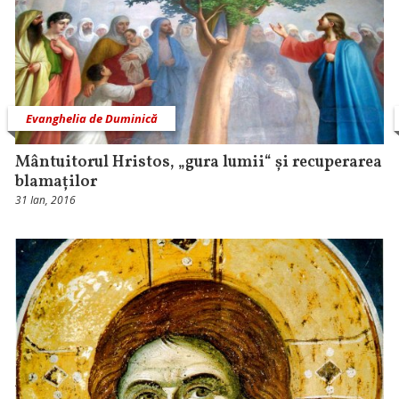
Evanghelia de Duminică
Mântuitorul Hristos, „gura lumii“ și recuperarea
blamaților
31 Ian, 2016