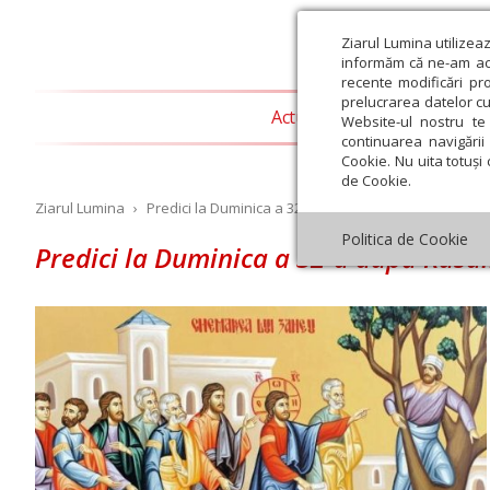
Ziarul Lumina utilizea
informăm că ne-am actu
recente modificări pr
prelucrarea datelor cu
Actualitate religioasă
T
Website-ul nostru te 
continuarea navigării 
Cookie. Nu uita totuși 
de Cookie.
Ziarul Lumina
›
Predici la Duminica a 32-a după Rusalii, a lui Zaheu
Politica de Cookie
Predici la Duminica a 32-a după Rusali