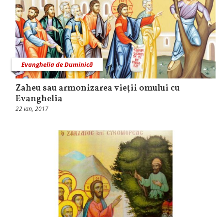
Evanghelia de Duminică
Zaheu sau armonizarea vieţii omului cu
Evanghelia
22 Ian, 2017