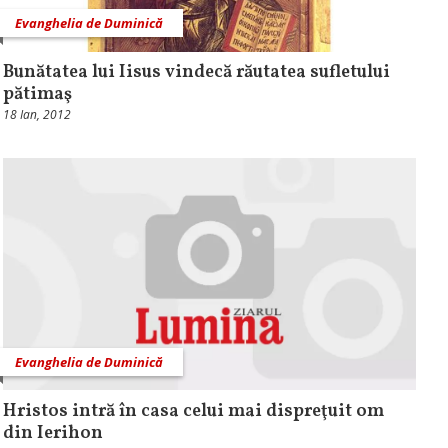
Evanghelia de Duminică
Bunătatea lui Iisus vindecă răutatea sufletului
pătimaş
18 Ian, 2012
Evanghelia de Duminică
Hristos intră în casa celui mai dispreţuit om
din Ierihon