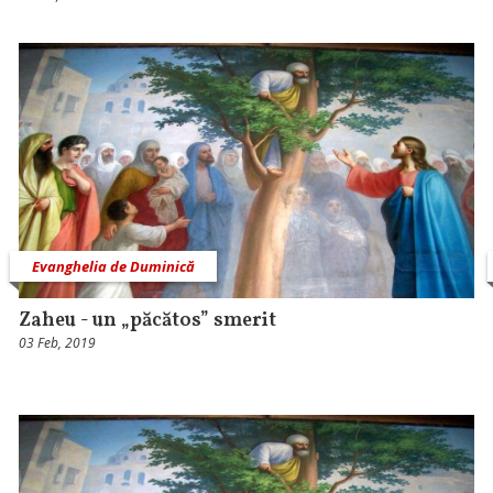
Evanghelia de Duminică
Zaheu - un „păcătos” smerit
03 Feb, 2019