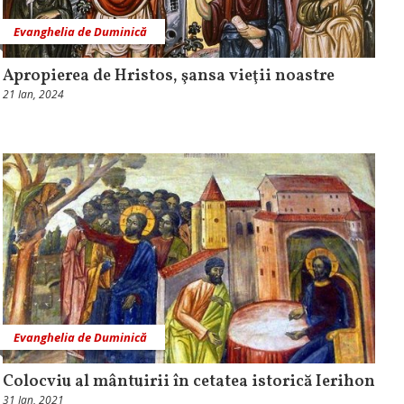
Evanghelia de Duminică
Apropierea de Hristos, şansa vieţii noastre
21 Ian, 2024
Evanghelia de Duminică
Colocviu al mântuirii în cetatea istorică Ierihon
31 Ian, 2021