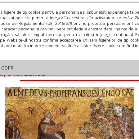
ză fişiere de tip cookie pentru a personaliza și îmbunătăți experiența ta p
alizat politicile pentru a integra în acestea și în activitatea curentă a Z
opuse de Regulamentul (UE) 2016/679 privind protecția persoanelor fizi
 caracter personal și privind libera circulație a acestor date. Înainte de 
eologie și spiritualitate
Educaţie și Cultură
Societate
rugăm să aloci timpul necesar pentru a citi și înțelege conținutul Pol
pe Website-ul nostru confirmi acceptarea utilizării fişierelor de tip cook
că poți modifica în orice moment setările acestor fişiere cookie urmând ins
GDPR
i, a lui Zaheu