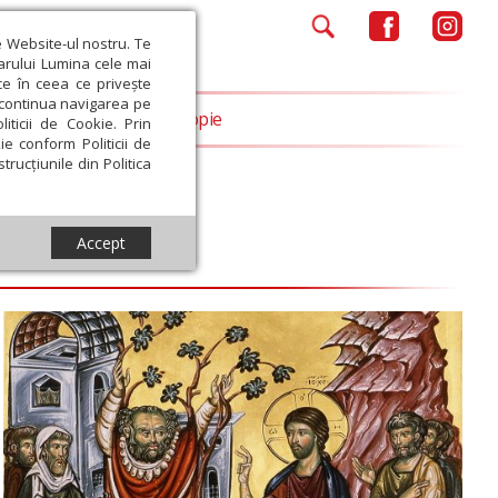
e Website-ul nostru. Te
iarului Lumina cele mai
ce în ceea ce privește
a continua navigarea pe
Opinii
Filantropie
iticii de Cookie. Prin
ie conform Politicii de
trucțiunile din Politica
Accept