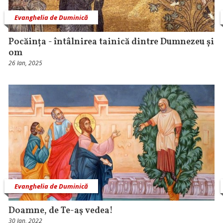
Evanghelia de Duminică
Pocăința - întâlnirea tainică dintre Dumnezeu și
om
26 Ian, 2025
Evanghelia de Duminică
Doamne, de Te-aş vedea!
30 Ian, 2022