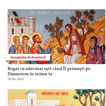
Evanghelia de Duminică
Bogat cu adevărat ești când Îl primeşti pe
Dumnezeu în inima ta
26 Ian, 2020