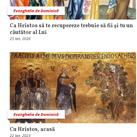
Evanghelia de Duminică
Ca Hristos să te recupereze trebuie să fii şi tu un
căutător al Lui
25 Ian, 2026
Evanghelia de Duminică
Cu Hristos, acasă
22 Ian, 2023