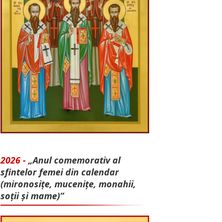
2026 -
„Anul comemorativ al
sfintelor femei din calendar
(mironosițe, mu­cenițe, monahii,
soții și mame)”