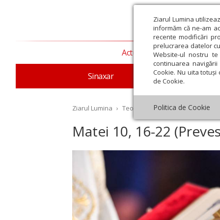
Ziarul Lumina utilizea
informăm că ne-am actu
recente modificări pr
prelucrarea datelor cu
Actualitate religioasă
T
Website-ul nostru te 
continuarea navigării 
Cookie. Nu uita totuși 
Sinaxar
Apostolul zilei
Evang
de Cookie.
Politica de Cookie
Ziarul Lumina
›
Teologie și spiritualitate
›
Evangh
Matei 10, 16-22 (Prevest
st
Septembrie
Octombrie
Noiembrie
Decembrie
Ianuar