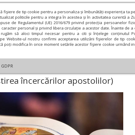
ză fişiere de tip cookie pentru a personaliza și îmbunătăți experiența ta p
alizat politicile pentru a integra în acestea și în activitatea curentă a Z
opuse de Regulamentul (UE) 2016/679 privind protecția persoanelor fizi
 caracter personal și privind libera circulație a acestor date. Înainte de 
eologie și spiritualitate
Educaţie și Cultură
Societate
rugăm să aloci timpul necesar pentru a citi și înțelege conținutul Pol
pe Website-ul nostru confirmi acceptarea utilizării fişierelor de tip cook
că poți modifica în orice moment setările acestor fişiere cookie urmând ins
helia zilei
Evanghelia de Duminică
Theologica
L
GDPR
elia zilei
›
Matei 10, 16-22 (Prevestirea încercărilor apostolilor)
irea încercărilor apostolilor)
ie
Februarie
Martie
Aprilie
Mai
Iunie