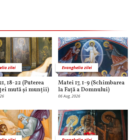
lia zilei
Evanghelia zilei
21, 18-22 (Puterea
Matei 17, 1-9 (Schimbarea
ței mută și munții)
la Față a Domnului)
026
06 Aug, 2026
lia zilei
Evanghelia zilei