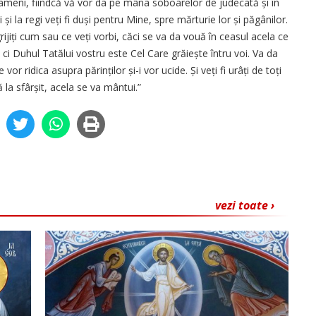
 oameni, fiindcă vă vor da pe mâna soboarelor de judecată și în
 și la regi veți fi duși pentru Mine, spre mărturie lor și păgânilor.
rijiți cum sau ce veți vorbi, căci se va da vouă în ceasul acela ce
i, ci Duhul Tatălui vostru este Cel Care grăiește întru voi. Va da
 vor ridica asupra părinților și-i vor ucide. Și veți fi urâți de toți
la sfârșit, acela se va mântui.”
vezi toate ›