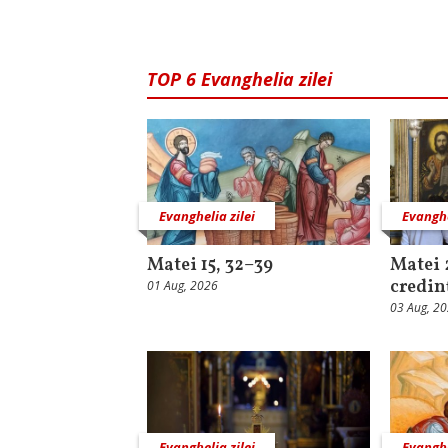
TOP 6 Evanghelia zilei
Evanghelia zilei
Evanghe
Matei 15, 32–39
Matei 
credin
01 Aug, 2026
03 Aug, 2
Evanghelia zilei
Evanghe