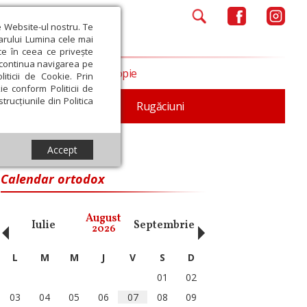
e Website-ul nostru. Te
iarului Lumina cele mai
ce în ceea ce privește
a continua navigarea pe
Opinii
Filantropie
iticii de Cookie. Prin
ie conform Politicii de
trucțiunile din Politica
iturgica
Patristica
Rugăciuni
Accept
Calendar ortodox
‹
›
August
Iulie
Septembrie
Octombrie
Noiembri
2026
L
M
M
J
V
S
D
01
02
03
04
05
06
07
08
09