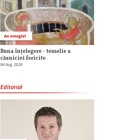
An omagial
Buna înțelegere - temelie a
căsniciei fericite
04 Aug, 2026
Editorial