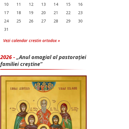
10
11
12
13
14
15
16
17
18
19
20
21
22
23
24
25
26
27
28
29
30
31
Vezi calendar crestin ortodox »
2026 -
„Anul omagial al pastorației
familiei creștine”