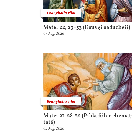
Evanghelia zilei
Matei 22, 23–33 (Iisus și saducheii)
07 Aug, 2026
Evanghelia zilei
Matei 21, 28-32 (Pilda fiilor chemaț
tată)
05 Aug, 2026