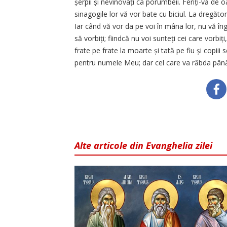
șerpii și nevinovați ca porumbeii. Feriți-vă de
sinagogile lor vă vor bate cu biciul. La dregători
Iar când vă vor da pe voi în mâna lor, nu vă îng
să vorbiți; fiindcă nu voi sunteți cei care vorbiț
frate pe frate la moarte și tată pe fiu și copiii se
pentru numele Meu; dar cel care va răbda până 
Alte articole din Evanghelia zilei