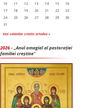
10
11
12
13
14
15
16
17
18
19
20
21
22
23
24
25
26
27
28
29
30
31
Vezi calendar crestin ortodox »
2026 -
„Anul omagial al pastorației
familiei creștine”