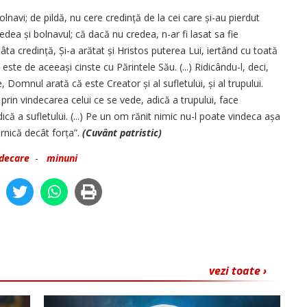
lnavi; de pildă, nu cere credință de la cei care și-au pierdut
edea și bolnavul; că dacă nu credea, n-ar fi lasat sa fie
ta credință, Și-a arătat și Hristos puterea Lui, iertând cu toată
ste de aceeași cinste cu Părintele Său. (...) Ridicându-l, deci,
 Domnul arată că este Creator și al sufletului, și al trupului.
r prin vindecarea celui ce se vede, adică a trupului, face
că a sufletului. (...) Pe un om rănit nimic nu-l poate vindeca așa
ernică decât forța”.
(Cuvânt patristic)
ndecare
-
minuni
vezi toate ›