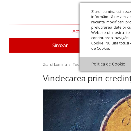
Ziarul Lumina utilizea
informăm că ne-am actu
recente modificări pr
prelucrarea datelor cu
Actualitate religioasă
T
Website-ul nostru te 
continuarea navigării 
Cookie. Nu uita totuși 
Sinaxar
Apostolul zilei
Evang
de Cookie.
Politica de Cookie
Ziarul Lumina
›
Teologie și spiritualitate
›
Patris
Vindecarea prin credin
st
Septembrie
Octombrie
Noiembrie
Decembrie
Ianuar