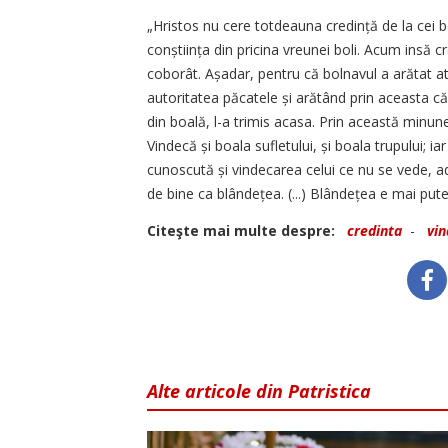
„Hristos nu cere totdeauna credință de la cei bo
conștiința din pricina vreunei boli. Acum insă cr
coborât. Așadar, pentru că bolnavul a arătat atâ
autoritatea păcatele și arătând prin aceasta că e
din boală, l-a trimis acasa. Prin această minune,
Vindecă și boala sufletului, și boala trupului; ia
cunoscută și vindecarea celui ce nu se vede, adi
de bine ca blândețea. (...) Blândețea e mai put
Citeşte mai multe despre:
credinta
-
vi
Alte articole din Patristica