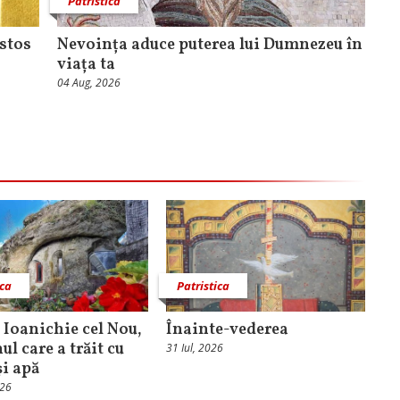
Patristica
istos
Nevoința aduce puterea lui Dumnezeu în
viața ta
04 Aug, 2026
ica
Patristica
. Ioanichie cel Nou,
Înainte-vederea
l care a trăit cu
31 Iul, 2026
și apă
026