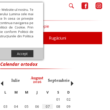
e Website-ul nostru. Te
iarului Lumina cele mai
ce în ceea ce privește
a continua navigarea pe
Opinii
Filantropie
iticii de Cookie. Prin
ie conform Politicii de
trucțiunile din Politica
iturgica
Patristica
Rugăciuni
Accept
Calendar ortodox
‹
›
August
Iulie
Septembrie
Octombrie
Noiembri
2026
L
M
M
J
V
S
D
01
02
03
04
05
06
07
08
09