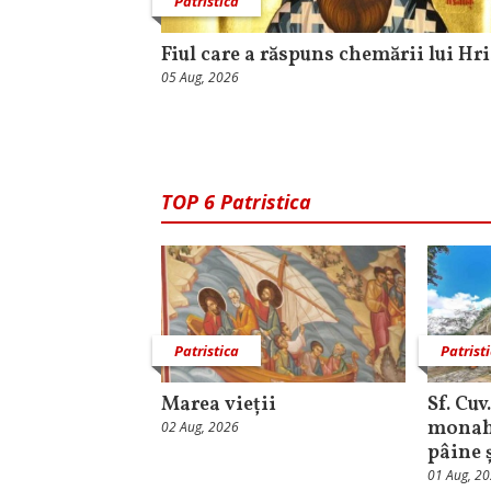
Patristica
Fiul care a răspuns chemării lui Hr
05 Aug, 2026
TOP 6 Patristica
Patristica
Patrist
Marea vieții
Sf. Cuv
monahu
02 Aug, 2026
pâine 
01 Aug, 2