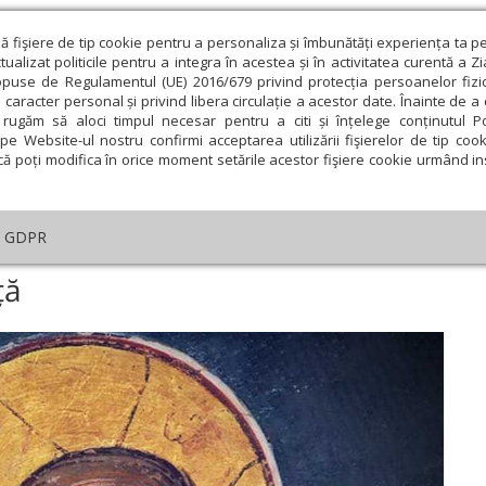
ză fişiere de tip cookie pentru a personaliza și îmbunătăți experiența ta p
alizat politicile pentru a integra în acestea și în activitatea curentă a Z
opuse de Regulamentul (UE) 2016/679 privind protecția persoanelor fizi
 caracter personal și privind libera circulație a acestor date. Înainte de 
eologie și spiritualitate
Educaţie și Cultură
Societate
rugăm să aloci timpul necesar pentru a citi și înțelege conținutul Pol
pe Website-ul nostru confirmi acceptarea utilizării fişierelor de tip cook
că poți modifica în orice moment setările acestor fişiere cookie urmând ins
helia zilei
Evanghelia de Duminică
Theologica
L
GDPR
tica
›
Vindecarea prin credință
ță
ie
Februarie
Martie
Aprilie
Mai
Iunie