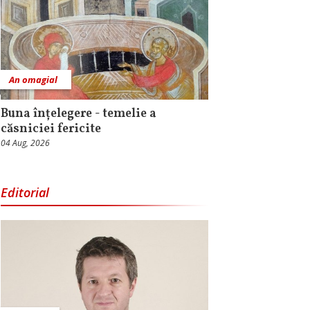
An omagial
Buna înțelegere - temelie a
căsniciei fericite
04 Aug, 2026
Editorial