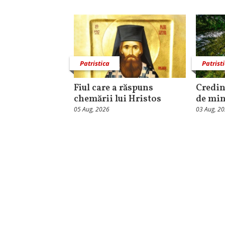
Patristica
Patrist
Fiul care a răspuns
Credinț
chemării lui Hristos
de mi
05 Aug, 2026
03 Aug, 2