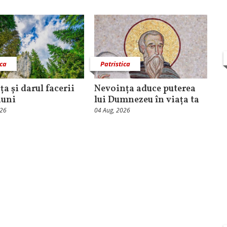
ica
Patristica
a și darul facerii
Nevoința aduce puterea
nuni
lui Dumnezeu în viața ta
026
04 Aug, 2026