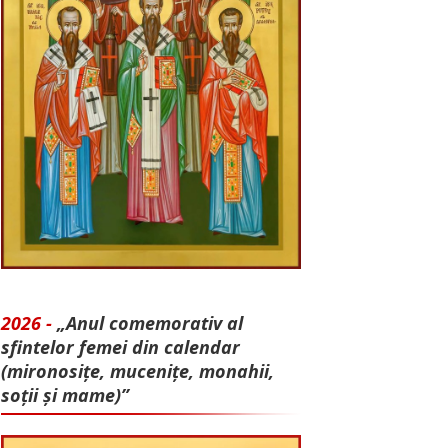
2026 -
„Anul comemorativ al
sfintelor femei din calendar
(mironosițe, mu­cenițe, monahii,
soții și mame)”