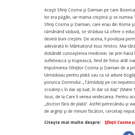
Aceşti Sfinţi Cosma şi Damian pe care Biserica no
lor era păgân, iar mama creştină şi se numea T
Sfinţi Cosma şi Damian, care erau din Roma şi 
rămânând văduvă, se străduia să ofere o educaţi
devină buni creştini. De aceea, îi povăţuia per
adevărată în Mântuitorul Iisus Hristos. Mai târz
dobândit cunoaşterea medicinei. Iar prin harul 
sufletească şi trupească, fiind de folos atât oa
împotrivirea Sfinţilor Cosma şi Damian de a prim
tămăduiau pentru plată sau ca să adune bogăţi
porunca Domnului: „Tămăduiţi pe cei neputincioş
scoateţi-i; în dar aţi luat, în dar să daţi” (Mate
Iisus, de la Care îi venea vindecarea. Pentru ac
„doctori fără de plată”. Astfel petrecându-şi via
de arginţi şi de minuni făcători, cercetaţi neputi
Citeşte mai multe despre:
Sfinții Cosma ș