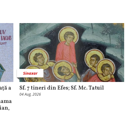
Sinaxar
aţă a
Sf. 7 tineri din Efes; Sf. Mc. Tatuil
04 Aug, 2026
 mama
bian,