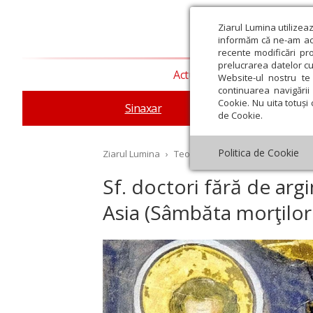
Ziarul Lumina utilizea
informăm că ne-am actu
recente modificări pr
prelucrarea datelor cu
Actualitate religioasă
T
Website-ul nostru te 
continuarea navigării 
Cookie. Nu uita totuși 
Sinaxar
Apostolul zilei
Evang
de Cookie.
Politica de Cookie
Ziarul Lumina
›
Teologie și spiritualitate
›
Sinax
Sf. doctori fără de arg
Asia (Sâmbăta morţilor
st
Septembrie
Octombrie
Noiembrie
Decembrie
Ianuar