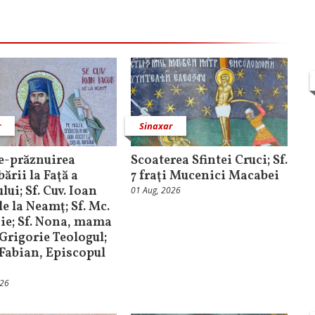
r
Sinaxar
e-prăznuirea
Scoaterea Sfintei Cruci; Sf.
ării la Faţă a
7 fraţi Mucenici Macabei
ui; Sf. Cuv. Ioan
01 Aug, 2026
e la Neamţ; Sf. Mc.
ie; Sf. Nona, mama
. Grigorie Teologul;
. Fabian, Episcopul
026