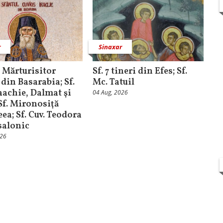
r
Sinaxar
. Mărturisitor
Sf. 7 tineri din Efes; Sf.
 din Basarabia; Sf.
Mc. Tatuil
saachie, Dalmat şi
04 Aug, 2026
 Sf. Mironosiţă
ea; Sf. Cuv. Teodora
salonic
026