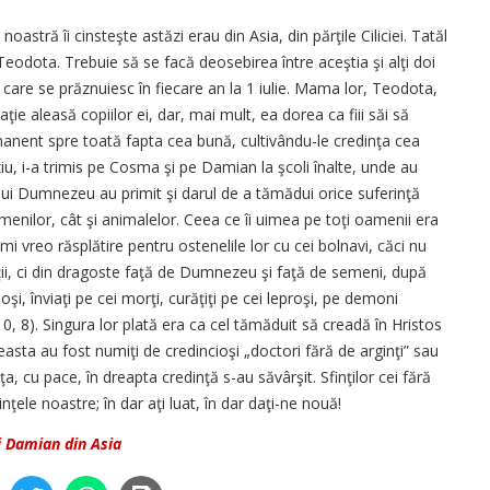
astră îi cinsteşte astăzi erau din Asia, din părţile Ciliciei. Tatăl
eodota. Trebuie să se facă deosebirea între aceştia şi alţi doi
care se prăznuiesc în fiecare an la 1 iulie. Mama lor, Teodota,
e aleasă copiilor ei, dar, mai mult, ea dorea ca fiii săi să
manent spre toată fapta cea bună, cultivându-le credinţa cea
iu, i-a trimis pe Cosma şi pe Damian la şcoli înalte, unde au
lui Dumnezeu au primit şi darul de a tămădui orice suferinţă
menilor, cât şi animalelor. Ceea ce îi uimea pe toţi oamenii era
i vreo răsplătire pentru ostenelile lor cu cei bolnavi, căci nu
i, ci din dragoste faţă de Dumnezeu şi faţă de semeni, după
i, înviaţi pe cei morţi, curăţiţi pe cei leproşi, pe demoni
i 10, 8). Singura lor plată era ca cel tămăduit să creadă în Hristos
easta au fost numiţi de credincioşi „doctori fără de arginţi” sau
ţa, cu pace, în dreapta credinţă s-au săvârşit. Sfinţilor cei fără
nţele noastre; în dar aţi luat, în dar daţi-ne nouă!
i Damian din Asia