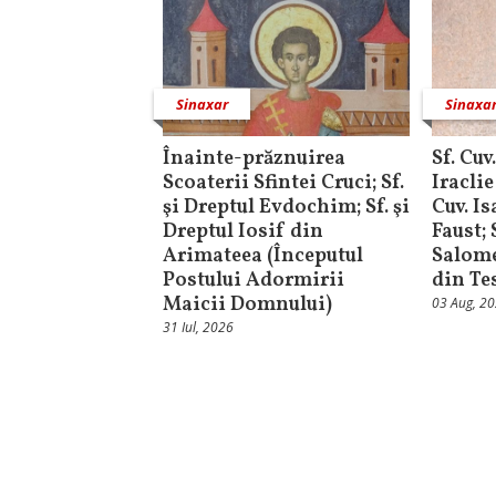
Sinaxar
Sinaxa
Înainte-prăznuirea
Sf. Cuv
Scoaterii Sfintei Cruci; Sf.
Iraclie
şi Dreptul Evdochim; Sf. şi
Cuv. I
Dreptul Iosif din
Faust;
Arimateea (Începutul
Salome
Postului Adormirii
din Te
Maicii Domnului)
03 Aug, 2
31 Iul, 2026