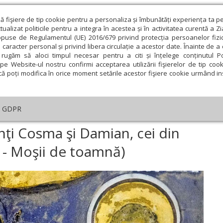
ză fişiere de tip cookie pentru a personaliza și îmbunătăți experiența ta p
alizat politicile pentru a integra în acestea și în activitatea curentă a Z
opuse de Regulamentul (UE) 2016/679 privind protecția persoanelor fizi
 caracter personal și privind libera circulație a acestor date. Înainte de 
eologie și spiritualitate
Educaţie și Cultură
Societate
rugăm să aloci timpul necesar pentru a citi și înțelege conținutul Pol
pe Website-ul nostru confirmi acceptarea utilizării fişierelor de tip cook
că poți modifica în orice moment setările acestor fişiere cookie urmând ins
helia zilei
Evanghelia de Duminică
Theologica
L
GDPR
ar
›
Sf. doctori fără de arginţi Cosma şi Damian, cei din Asia (Sâmbăta mor
inţi Cosma şi Damian, cei din
 - Moşii de toamnă)
ie
Februarie
Martie
Aprilie
Mai
Iunie