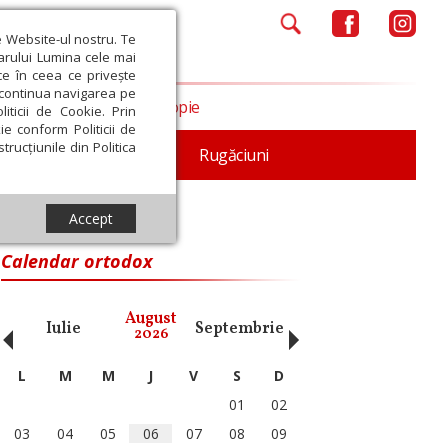
e Website-ul nostru. Te
iarului Lumina cele mai
ce în ceea ce privește
a continua navigarea pe
Opinii
Filantropie
iticii de Cookie. Prin
ie conform Politicii de
trucțiunile din Politica
iturgica
Patristica
Rugăciuni
Accept
ţilor - Moşii de toamnă)
Calendar ortodox
‹
›
August
Iulie
Septembrie
Octombrie
Noiembri
2026
L
M
M
J
V
S
D
01
02
03
04
05
06
07
08
09