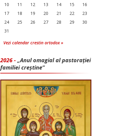
10
11
12
13
14
15
16
17
18
19
20
21
22
23
24
25
26
27
28
29
30
31
Vezi calendar crestin ortodox »
2026 -
„Anul omagial al pastorației
familiei creștine”