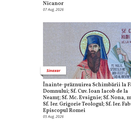
Nicanor
07 Aug, 2026
Sinaxar
Înainte-prăznuirea Schimbării la F
Domnului; Sf. Cuv. Ioan Iacob de la
Neamţ; Sf. Mc. Evsignie; Sf. Nona,
Sf. Ier. Grigorie Teologul; Sf. Ier. Fa
Episcopul Romei
05 Aug, 2026