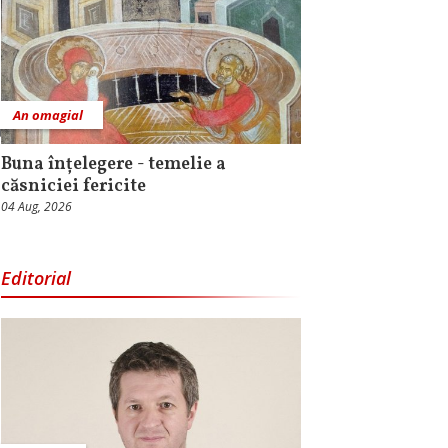
An omagial
Buna înțelegere - temelie a
căsniciei fericite
04 Aug, 2026
Editorial