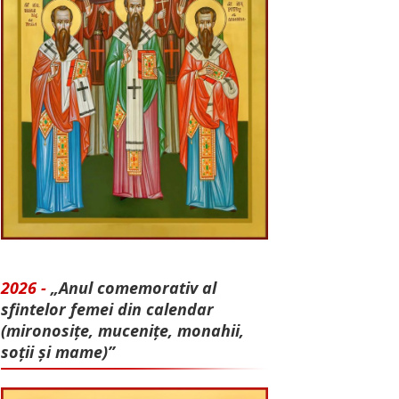
2026 -
„Anul comemorativ al
sfintelor femei din calendar
(mironosițe, mu­cenițe, monahii,
soții și mame)”