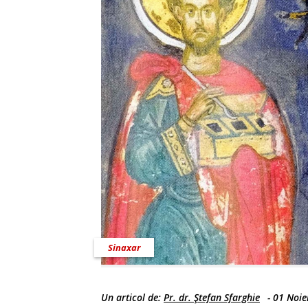
Sinaxar
Un articol de:
Pr. dr. Ştefan Sfarghie
-
01 Noie