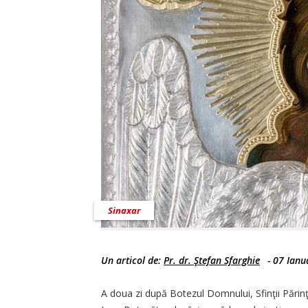
Sinaxar
Un articol de:
Pr. dr. Ştefan Sfarghie
-
07 Ianu
A doua zi după Botezul Domnului, Sfinţii Părinţi