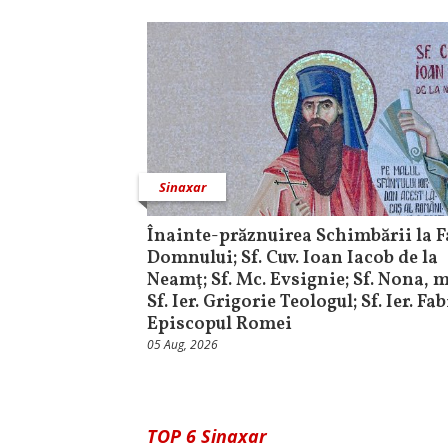
Sinaxar
Înainte-prăznuirea Schimbării la F
Domnului; Sf. Cuv. Ioan Iacob de la
Neamţ; Sf. Mc. Evsignie; Sf. Nona,
Sf. Ier. Grigorie Teologul; Sf. Ier. Fa
Episcopul Romei
05 Aug, 2026
TOP 6 Sinaxar