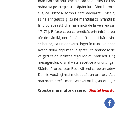
Ioan Botezătorul, căci se cădea a-l cinsti cu p
mâna sa pe creştetul Stăpânului. Sfântul Proroc
sus, că Hristos-Domnul este adevăratul Mesia, 
să ne sfinţească şi să ne mântuiască. Sfântul I
fiind cu această chemare încă de la venirea sa 
17; 76). El face ceea ce predică, prin înfrânare
păr de cămilă, nemâncând pâine, nici bând vin (
sălbatică, ca un adevărat înger în trup. De ace
având două aripi mari la spate, ce amintesc de 
va găti calea înaintea feţei Mele” (Maleahi 3, 1)
mesagerului, ci și al vieții ascetice a unui „în
Sfântul Proroc Ioan Botezătorul ca pe un adevăra
Da, zic vouă, şi mai mult decât un proroc... Ade
mai mare decât Ioan Botezătorul” (Matei 11, 7;
Citeşte mai multe despre:
Sfantul Ioan Bo