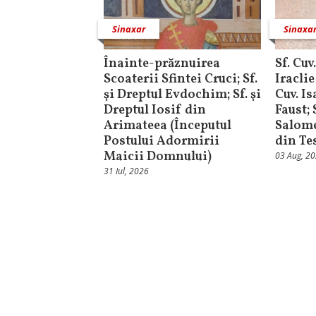
Sinaxar
Sinaxa
Înainte-prăznuirea
Sf. Cuv
Scoaterii Sfintei Cruci; Sf.
Iraclie
şi Dreptul Evdochim; Sf. şi
Cuv. I
Dreptul Iosif din
Faust;
Arimateea (Începutul
Salome
Postului Adormirii
din Te
Maicii Domnului)
03 Aug, 2
31 Iul, 2026