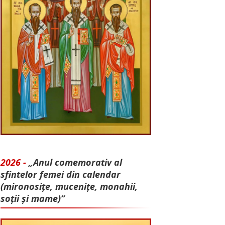
2026 -
„Anul comemorativ al
sfintelor femei din calendar
(mironosițe, mu­cenițe, monahii,
soții și mame)”