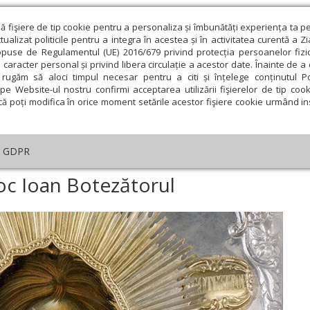
ză fişiere de tip cookie pentru a personaliza și îmbunătăți experiența ta p
alizat politicile pentru a integra în acestea și în activitatea curentă a Z
opuse de Regulamentul (UE) 2016/679 privind protecția persoanelor fizi
 caracter personal și privind libera circulație a acestor date. Înainte de 
eologie și spiritualitate
Educaţie și Cultură
Societate
rugăm să aloci timpul necesar pentru a citi și înțelege conținutul Pol
pe Website-ul nostru confirmi acceptarea utilizării fişierelor de tip cook
că poți modifica în orice moment setările acestor fişiere cookie urmând ins
helia zilei
Evanghelia de Duminică
Theologica
L
GDPR
ar
›
Soborul Sfântului Proroc Ioan Botezătorul
oc Ioan Botezătorul
ie
Februarie
Martie
Aprilie
Mai
Iunie