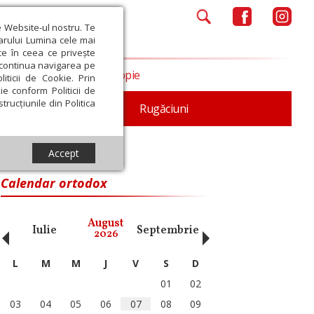
e Website-ul nostru. Te
iarului Lumina cele mai
ce în ceea ce privește
a continua navigarea pe
Opinii
Filantropie
iticii de Cookie. Prin
ie conform Politicii de
trucțiunile din Politica
iturgica
Patristica
Rugăciuni
Accept
Calendar ortodox
‹
›
August
Iulie
Septembrie
Octombrie
Noiembri
2026
L
M
M
J
V
S
D
01
02
03
04
05
06
07
08
09