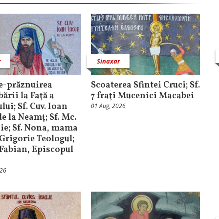
r
Sinaxar
e-prăznuirea
Scoaterea Sfintei Cruci; Sf.
ării la Faţă a
7 fraţi Mucenici Macabei
ui; Sf. Cuv. Ioan
01 Aug, 2026
e la Neamţ; Sf. Mc.
ie; Sf. Nona, mama
. Grigorie Teologul;
. Fabian, Episcopul
026