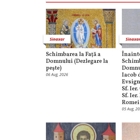
Sinaxar
Sinaxa
Schimbarea la Faţă a
Înaint
Domnului (Dezlegare la
Schimb
peşte)
Domnul
Iacob d
06 Aug, 2026
Evsign
Sf. Ier
Sf. Ier
Romei
05 Aug, 2