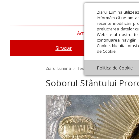
Ziarul Lumina utilizea
informăm că ne-am actu
recente modificări pr
prelucrarea datelor cu
Actualitate religioasă
T
Website-ul nostru te 
continuarea navigării 
Cookie. Nu uita totuși 
Sinaxar
Apostolul zilei
Evang
de Cookie.
Politica de Cookie
Ziarul Lumina
›
Teologie și spiritualitate
›
Sinax
Soborul Sfântului Pror
st
Septembrie
Octombrie
Noiembrie
Decembrie
Ianuar