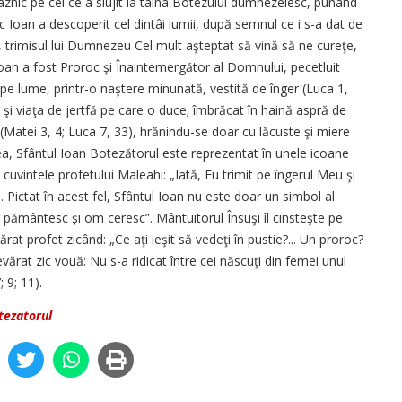
raznic pe cel ce a slujit la taina Botezului dumnezeiesc, punând
 Ioan a descoperit cel dintâi lumii, după semnul ce i s-a dat de
trimisul lui Dumnezeu Cel mult aşteptat să vină să ne cureţe,
oan a fost Proroc şi Înainte­mergător al Domnului, pecetluit
pe lume, printr-o naştere minunată, vestită de înger (Luca 1,
a şi viaţa de jertfă pe care o duce; îmbrăcat în haină aspră de
Matei 3, 4; Luca 7, 33), hrănindu-se doar cu lăcuste şi miere
ea, Sfântul Ioan Botezătorul este reprezentat în unele icoane
cuvintele profetului Maleahi: „Iată, Eu trimit pe îngerul Meu şi
. Pictat în acest fel, Sfântul Ioan nu este doar un simbol al
ger pământesc și om ceresc”. Mântuitorul Însuşi îl cinsteşte pe
t profet zicând: „Ce aţi ieşit să vedeţi în pustie?... Un proroc?
vărat zic vouă: Nu s-a ridicat între cei născuţi din femei unul
 9; 11).
tezatorul