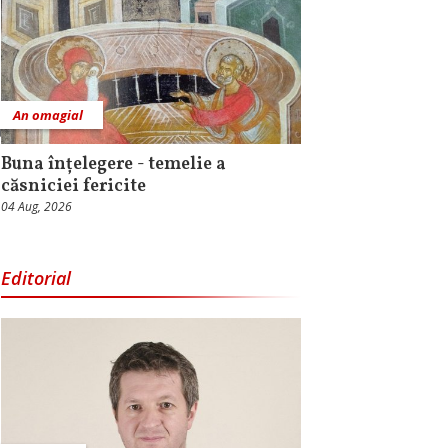
An omagial
Buna înțelegere - temelie a
căsniciei fericite
04 Aug, 2026
Editorial