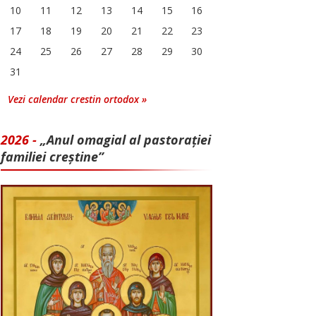
10
11
12
13
14
15
16
17
18
19
20
21
22
23
24
25
26
27
28
29
30
31
Vezi calendar crestin ortodox »
2026 -
„Anul omagial al pastorației
familiei creștine”