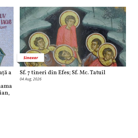
Sinaxar
aţă a
Sf. 7 tineri din Efes; Sf. Mc. Tatuil
04 Aug, 2026
 mama
bian,