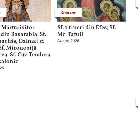
r
Sinaxar
. Mărturisitor
Sf. 7 tineri din Efes; Sf.
 din Basarabia; Sf.
Mc. Tatuil
saachie, Dalmat şi
04 Aug, 2026
 Sf. Mironosiţă
ea; Sf. Cuv. Teodora
salonic
026