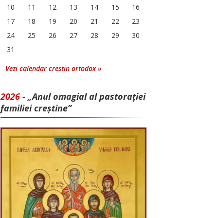
10
11
12
13
14
15
16
17
18
19
20
21
22
23
24
25
26
27
28
29
30
31
Vezi calendar crestin ortodox »
2026 -
„Anul omagial al pastorației
familiei creștine”