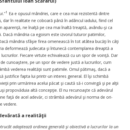
Sfântului Ioan Scărarul)
1
ui.
”
Ea e o­pusul mândriei, care e cea mai re­zistentă dintre
 dar în realitate ne co­boa­ră până în adâncul iadului, fi­ind cel
apa­ren­ţă, ne înalţă pe cea mai înal­tă treaptă, avându-şi ca
irii. Dacă mân­dria ca egoism este izvorul tu­turor patimilor,
. Dacă mândria sfâşie firea o­menească în tot atâtea bucăţi în câţi
ia defor­mea­ză judecata şi întunecă con­templarea dreaptă a
ă a lucrurilor. Fie­ca­re virtute echivalează cu un spor de voinţă. Dar
de cunoaştere, pe un spor de vedere justă a lucrurilor, cum
trâmbă ve­de­rea realităţii sunt patimile. O­mul pătimaş, dacă a
ă justifice fapta lui prin­tr-un interes general. El îşi schim­bă
ţii prin urmărirea acelui păcat şi ca­ută să-i convingă şi pe alţii
nsuşi propovăduia al­tă concepţie. El nu recu­noaş­te că adevărul
iu­­ne faţă de acel adevăr, ci strâm­bă adevărul şi norma de o­ri­
de vedere.
evărată a realităţii
ucât a­dap­­­tează ordinea generală şi o­biec­­tivă a lucrurilor la un