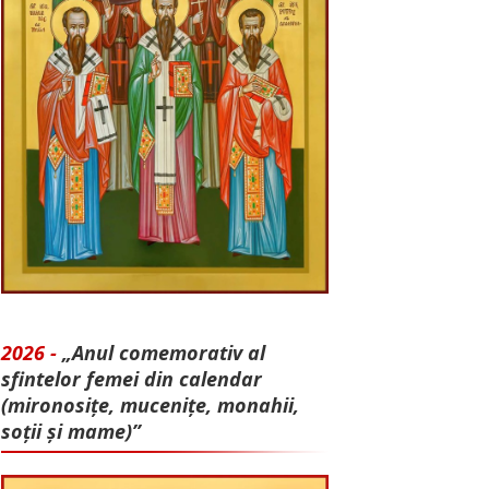
2026 -
„Anul comemorativ al
sfintelor femei din calendar
(mironosițe, mu­cenițe, monahii,
soții și mame)”