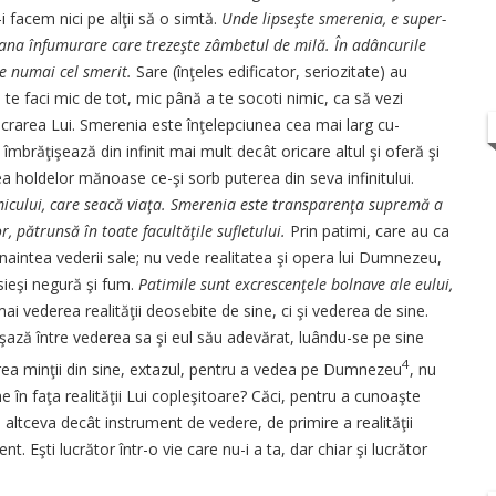
 fa­cem nici pe alţii să o simtă.
Un­de lipseşte smerenia, e su­per­­
sărmana înfu­mu­­rare care trezeşte zâmbetul de milă. În adâncurile
te numai cel sme­rit.
Sare (înţeles edificator, se­ri­­o­zitate) au
ă te faci mic de tot, mic până a te so­coti nimic, ca să vezi
lucrarea Lui. Smerenia es­te înţelepciunea cea mai larg cu­
îmbră­ţi­şea­ză din infinit mai mult de­cât oricare altul şi oferă şi
a holdelor mă­noa­­se ce-şi sorb puterea din se­va infinitului.
micului, care seacă viaţa. Sme­renia este transparenţa su­pre­mă a
 pă­trunsă în toate facultăţile su­fletului.
Prin patimi, care au ca
ntea vederii sa­le; nu vede realitatea şi opera lui Dumnezeu,
e sieşi negură şi fum.
Patimile sunt excrescenţele bolnave ale e­ului,
 ve­de­­rea realităţii deosebite de si­ne, ci şi vederea de sine.
aşază între vederea sa şi eul său adevărat, luându-se pe sine
4
irea minţii din sine, extazul, pentru a ve­dea pe Dumnezeu
, nu
e în faţa realităţii Lui copleşitoare? Căci, pentru a cu­noaşte
 alt­ce­va decât instrument de ve­de­re, de primire a realităţii
nt. Eşti lucrător în­tr-o vie care nu-i a ta, dar chiar şi lucrător