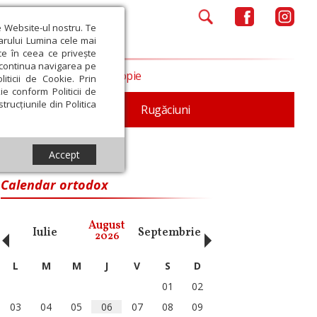
e Website-ul nostru. Te
iarului Lumina cele mai
ce în ceea ce privește
a continua navigarea pe
Opinii
Filantropie
iticii de Cookie. Prin
ie conform Politicii de
trucțiunile din Politica
iturgica
Patristica
Rugăciuni
Accept
Calendar ortodox
‹
›
August
Iulie
Septembrie
Octombrie
Noiembri
2026
L
M
M
J
V
S
D
01
02
03
04
05
06
07
08
09