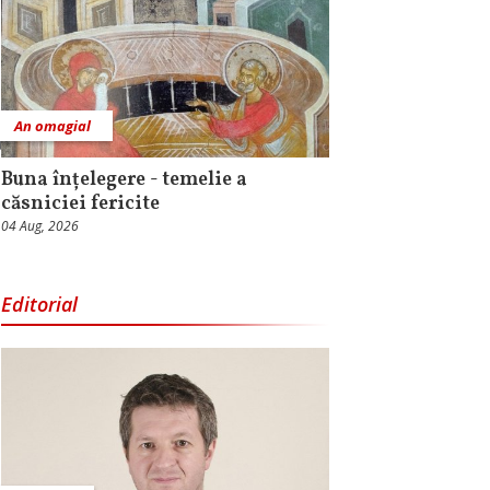
An omagial
Buna înțelegere - temelie a
căsniciei fericite
04 Aug, 2026
Editorial