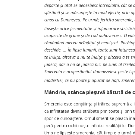
depar­te şi atât se deosebesc întreolal­tă, cât se d
sfărâmă şi se mă­run­­ţeşte în mod efectiv, prin a­
cinos cu Dumnezeu. Pe ur­mă, fericita smerenie, ap
lip­seşte orice fermentaţie şi în­fu­murare stricăc
acoperite de grâ­ne şi de rod duhovnicesc. O va­le e
rămânând mereu ne­înăl­ţat şi nemişcat. Pocăinţa 
des­chide. ... În lipsa luminii, toa­te sunt întuneca
te înăl­ţa, altceva a nu te înălţa şi alt­ce­va a te
judeca, dar a nu se judeca nici pe sine; al treilea
Sme­renia e acoperământ dum­ne­zeiesc peste ispră
modestiei, ce nu poa­te fi apucat de hoţi. Sme­re­
Mândria, stân­ca pleşuvă bătută de cr
Smerenia este conştiinţa şi tră­irea supremă a inf
că in­fi­­nitatea divină străbate prin toate şi pri
spor de cu­noaş­te­re. Omul smerit se pleacă în
pe­ră pentru ochii noştri infinitul realităţii lu
timp ne lip­seşte smerenia, cât timp e o ur­mă d