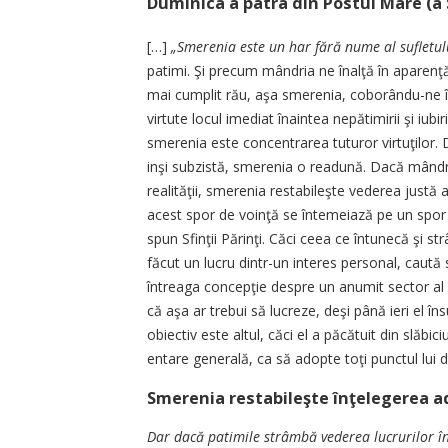
Duminica a patra din Postul Mare (a 
[…]
„Smerenia este un har fă­ră nume al sufletul
patimi. Şi pre­cum mândria ne înalţă în a­pa­renţă,
mai cumplit rău, aşa sme­renia, coborându-ne în 
vir­tute locul imediat înaintea ne­pătimirii şi iub
smerenia es­te concentrarea tuturor vir­tu­ţi­lor
inşi subzistă, smerenia o re­adună. Dacă mândr
reali­tă­ţii, smerenia restabileşte ve­de­­rea just
acest spor de voinţă se întemeiază pe un spor 
spun Sfinţii Părinţi. Căci ce­ea ce întunecă şi s
făcut un lu­cru dintr-un interes personal, ca­ută s
întreaga concepţie despre un anumit sector al vie
că aşa ar trebui să lucreze, deşi pâ­nă ieri el î
obiectiv este altul, căci el a păcătuit din slăbi­c
entare generală, ca să a­dop­te toţi punctul lui 
Smerenia restabileşte înţelegerea ad
Dar dacă patimile strâmbă ve­­derea lucrurilor într