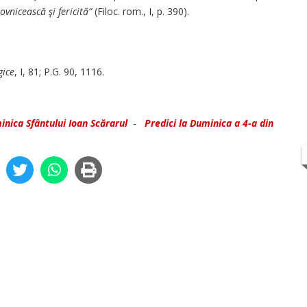
ovnicească şi fericită”
(Filoc. rom., I, p. 390).
gice
, I, 81; P.G. 90, 1116.
nica Sfântului Ioan Scărarul
-
Predici la Duminica a 4-a din