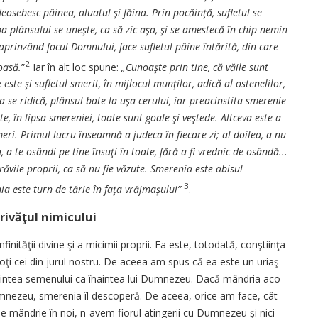
eosebesc pâinea, a­lu­­atul şi făina. Prin pocăinţă, su­fletul se
pa plânsului se uneşte, ca să zic a­şa, şi se amestecă în chip ne­min­­
rin­zând focul Domnului, face su­fle­­tul pâine întărită, din care
2
ioasă.
”
Iar în alt loc spune:
„Cunoaşte prin ti­ne, că văile sunt
ste şi sufletul smerit, în mij­locul munţilor, adică al oste­ne­lilor,
se ri­dică, plânsul bate la uşa cerului, iar preacinstita smerenie
te, în lipsa sme­reniei, toate sunt goale şi veş­­tede. Altceva este a
 smeri. Primul lucru în­seamnă a judeca în fiecare zi; al doilea, a nu
, a te osândi pe tine însuţi în toa­te, fără a fi vrednic de osândă...
vile proprii, ca să nu fie văzute. Smerenia es­te abisul
3
nia este turn de tărie în faţa vrăj­maşului”
.
ivăţul ni­micului
inităţii di­vine şi a micimii proprii. Ea es­te, totodată, conştiinţa
n toţi cei din jurul nos­tru. De aceea am spus că ea es­te un uriaş
a­in­tea semenului ca înaintea lui Dum­nezeu. Dacă mândria aco­
i Dumnezeu, sme­renia îl descoperă. De ace­ea, orice am face, cât
e mândrie în noi, n-a­vem fiorul atingerii cu Dum­nezeu şi nici