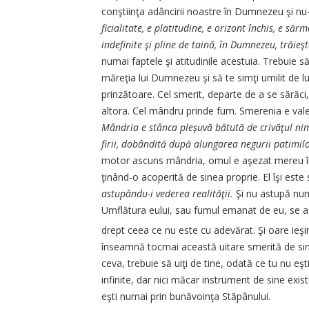
conştiinţa adânci­rii noastre în Dumnezeu şi nu-i
ficialitate, e platitudine, e o­ri­­zont închis, e 
indefini­te şi pline de taină, în Dum­nezeu, trăieş
numai faptele şi a­ti­tudinile acestuia. Trebuie s
măreţia lui Dumnezeu şi să te simţi u­mi­lit de 
prinzătoare. Cel smerit, de­par­­te de a se sărăci, 
alto­ra. Cel mândru prinde fum. Sme­­renia e vale
Mândria e stân­ca pleşuvă bătută de crivăţul ni­
firii, dobândită după a­lungarea negurii patimilor,
motor ascuns mândria, omul e aşezat mereu înai
ţinând-o aco­pe­ri­tă de sinea proprie. El îşi est
astupându-i vederea rea­li­tăţii.
Şi nu astupă numai
Um­flă­tu­ra eului, sau fumul emanat de eu, se 
drept ceea ce nu este cu a­devărat. Şi oare ieş
înseam­nă tocmai această uitare sme­ri­­tă de sin
ceva, trebuie să uiţi de tine, odată ce tu nu eşti
infini­te, dar nici măcar instrument de sine existe
eşti numai prin bunăvoinţa Stăpânului.