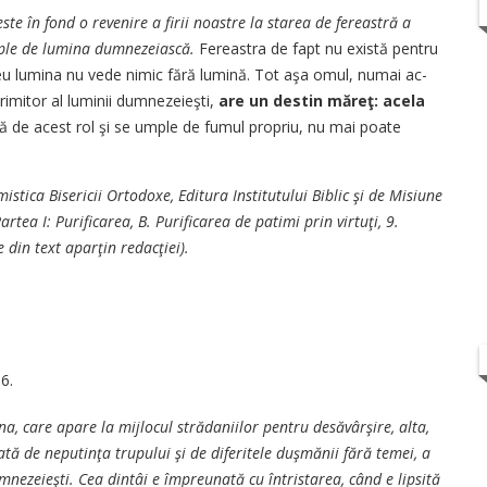
este în fond o revenire a firii noastre la sta­rea de fereastră a
ple de lumina dumne­ze­ias­că.
Fereastra de fapt nu e­xis­­tă pentru
eu lu­mina nu vede nimic fără lu­mi­­nă. Tot aşa omul, numai ac­
 primitor al lumi­nii dumnezeieşti,
are un destin mă­reţ: acela
ă de a­cest rol şi se umple de fumul pro­priu, nu mai poate
sti­ca Bisericii Ortodoxe, Edi­tu­ra Institutului Biblic şi de Misiune
artea I: Purificarea, B. Purificarea de patimi prin virtuţi, 9.
e din text aparţin re­dacţiei).
86.
a, care a­pa­­re la mijlocul strădaniilor pen­tru desăvârşire, alta,
ă de ne­pu­tinţa trupului şi de di­fe­ri­te­le duşmănii fără temei, a
e­ze­ieşti. Cea dintâi e împreu­na­tă cu întristarea, când e lip­sită