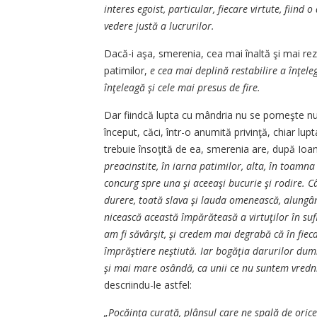
inte­res egoist, particular, fiecare vir­tu­te, fiin
vedere justă a lucrurilor.
Dacă-i aşa, smerenia, cea mai înaltă şi mai rezuma
patimilor,
e cea mai deplină restabilire a în­ţeleg
înţeleagă şi cele mai presus de fire.
Dar fiindcă lupta cu mândria nu se porneşte numa
început, căci, într-o anumită privinţă, chiar lup
trebuie însoţită de ea, sme­renia are, după Ioan 
prea­cinstite, în iarna patimilor, al­ta, în toamna 
concurg spre u­na şi aceeaşi bucurie şi rodire. C
durere, toată slava şi la­uda omenească, alungând
ni­ceas­că această împărăteasă a vir­tuţilor în suf
am fi să­vâr­şit, şi credem mai degrabă că în fie­
împrăştiere neştiută. Iar bo­găţia darurilor dum
şi mai ma­re osândă, ca unii ce nu suntem vredni
descriindu-le astfel:
„Pocăinţa curată, plânsul ca­re ne spală de orice