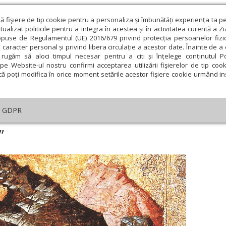
ză fişiere de tip cookie pentru a personaliza și îmbunătăți experiența ta p
alizat politicile pentru a integra în acestea și în activitatea curentă a Z
opuse de Regulamentul (UE) 2016/679 privind protecția persoanelor fizi
 caracter personal și privind libera circulație a acestor date. Înainte de 
eologie și spiritualitate
Educaţie și Cultură
Societate
rugăm să aloci timpul necesar pentru a citi și înțelege conținutul Pol
pe Website-ul nostru confirmi acceptarea utilizării fişierelor de tip cook
că poți modifica în orice moment setările acestor fişiere cookie urmând ins
helia zilei
Evanghelia de Duminică
Theologica
L
GDPR
ogica
›
„Blândeţea şi smerenia”
”
ie
Februarie
Martie
Aprilie
Mai
Iunie