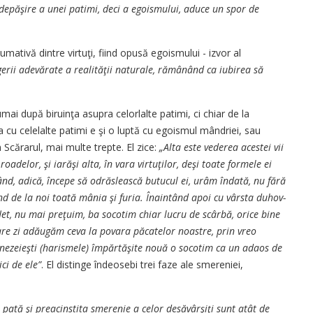
d o depăşire a unei pa­timi, deci a egoismului, a­du­ce un spor de
tivă din­tre virtuţi, fiind opusă e­go­is­­mului - izvor al
erii adevărate a rea­li­tă­ţii naturale, rămânând ca iubi­rea să
i du­pă biruinţa asupra celorlalte pa­­timi, ci chiar de la
ta cu celelalte patimi e şi o luptă cu egoismul mândri­ei, sau
Scă­ra­rul, mai multe trepte. El zice:
„Al­ta este vederea acestei vii
roadelor, şi ia­răşi alta, în vara virtuţilor, deşi toa­te formele ei
ând, adică, începe să odrăs­leas­că butucul ei, urâm îndată, nu fără
 de la noi toată mânia şi furia. Îna­in­tând apoi cu vârsta du­hov­
let, nu mai pre­ţu­im, ba socotim chiar lucru de scâr­bă, orice bine
care zi adăugăm ceva la po­va­­ra păcatelor noastre, prin vreo
nezeieşti (ha­rismele) împărtăşite nouă o so­cotim ca un adaos de
ci de ele”
. El distinge în­deosebi trei faze ale smereniei,
 pată şi prea­cinstita smerenie a celor de­săvârşiţi sunt atât de