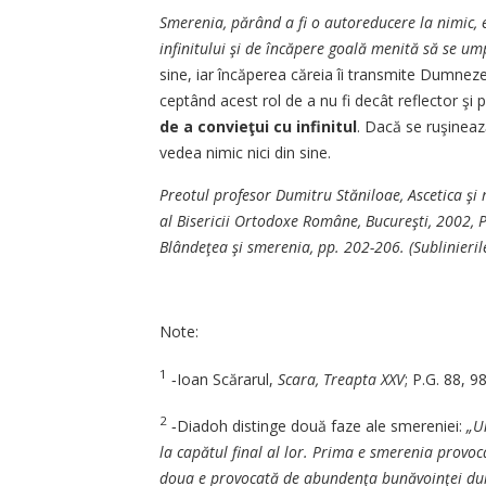
Smerenia, părând a fi o au­to­­reducere la nimic, 
infinitului şi de încăpere goală menită să se um
sine, iar încăperea c­ă­reia îi transmite Dumnez
cep­­tând acest rol de a nu fi de­cât reflector şi
de a convieţui cu in­finitul
. Dacă se ruşineaz
vedea ni­mic nici din sine.
Preotul profesor Dumitru Stă­niloae, Ascetica şi mi
al Bisericii Or­to­doxe Române, Bucureşti, 2002, P
Blândeţea şi sme­renia, pp. 202-206. (Su­bli­nieril
Note:
1
‑Ioan Scărarul,
Scara, Treap­­ta XXV
; P.G. 88, 9
2
‑Diadoh distinge două faze ale smereniei:
„Un
la ca­pătul final al lor. Prima e sme­renia provocat
do­ua e provocată de abun­den­­ţa bunăvoinţei dumn