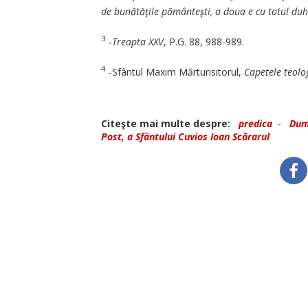
de bunătăţile pă­mân­teşti, a doua e cu totul du­h
3
‑
Treapta XXV
, P.G. 88, 988-989.
4
‑Sfântul Maxim Mărturisi­to­­­rul,
Capetele teolo
Citeşte mai multe despre:
predica
-
Dumi
Post, a Sfântului Cuvios Ioan Scărarul