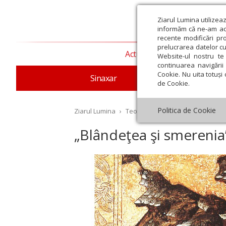
Ziarul Lumina utilizea
informăm că ne-am actu
recente modificări pr
prelucrarea datelor cu
Actualitate religioasă
T
Website-ul nostru te 
continuarea navigării 
Cookie. Nu uita totuși 
Sinaxar
Apostolul zilei
Evang
de Cookie.
Politica de Cookie
Ziarul Lumina
›
Teologie și spiritualitate
›
Theol
„Blândeţea şi smerenia
st
Septembrie
Octombrie
Noiembrie
Decembrie
Ianuar