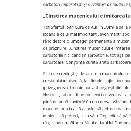
sărbători împărăteşti şi Cuvântări de laudă la sf
„Cinstirea mucenicului e imitarea lu
Tot Sfântul Ioan Gură de Aur, în „Omilia sa la 
icoană a celui mai important „eveniment” apolog
rând despre o „imitaţie” permanentă a mucenicului,
de prăznuire. „Cinstirea mucenicului e imitare
sărbătorile nici când ţin sărbătorile, tot aşa ce
sărbătoare. Conştiinţa curată arată sărbătoare
Pilda de credinţă şi de virtute a mucenicului tr
creştinului în biserică, la sfintele slujbe, înc
(privegherea), trebuie purtată negreşit dincolo
Hristos. „I-ai cinstit pe mucenici cu venirea ta, 
plină de bună-cuviinţă! Ca nu cumva, văzându-te
mucenicilor, ci ca să ai prilej să petreci mai mu
împiedic să petreci, ci ca să te împiedic să păcă
rău, ci necumpătarea. Vinul e darul lui Dumnez