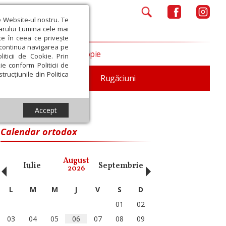
e Website-ul nostru. Te
iarului Lumina cele mai
ce în ceea ce privește
a continua navigarea pe
Opinii
Filantropie
iticii de Cookie. Prin
ie conform Politicii de
trucțiunile din Politica
iturgica
Patristica
Rugăciuni
Accept
eologică a martiriului
Calendar ortodox
‹
›
August
Iulie
Septembrie
Octombrie
Noiembri
2026
L
M
M
J
V
S
D
01
02
03
04
05
06
07
08
09