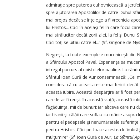
admiraţie spre puterea duhovnicească a jertfei 
spre ajutorarea Apostolilor de către Duhul Sfânt
mai prejos decât se înţelege a fi vrednicia apos
lui Hristos... Căci în acelaşi fel în care focul ca
mai strălucitor decât zorii zilei, la fel şi Duhul
Căci toţi se uitau către el...” (Sf. Grigorie de N
Negreşit, la toate exemplele muceniceşti din 
a Sfântului Apostol Pavel. Experienţa sa mucen
întregul parcurs al epistolelor pauline. La rân
Sfântul Ioan Gură de Aur consemnează: „Cel mai 
considera că cu aceasta este mai fericit decât t
această iubire. Această despărţire ar fi fost pe
care le-ar fi reuşit în această viaţă; această iub
făgăduinţa, mii de bunuri; iar altceva care nu d
iar tiranii şi călăii care suflau cu mânie asupra
pentru el pedepsele şi nenumăratele suferinţe su
pentru Hristos. Căci pe toate acestea le îmbrăţ
mulţumire” (Sf. Ioan Gură de Aur,
La Sfântul Ap