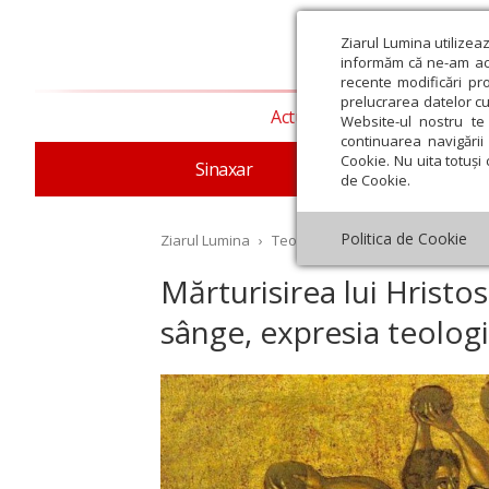
Ziarul Lumina utilizea
informăm că ne-am actu
recente modificări pr
prelucrarea datelor cu
Actualitate religioasă
T
Website-ul nostru te 
continuarea navigării 
Cookie. Nu uita totuși 
Sinaxar
Apostolul zilei
Evang
de Cookie.
Politica de Cookie
Ziarul Lumina
›
Teologie și spiritualitate
›
Theol
Mărturisirea lui Hristos
sânge, expresia teologi
st
Septembrie
Octombrie
Noiembrie
Decembrie
Ianuar