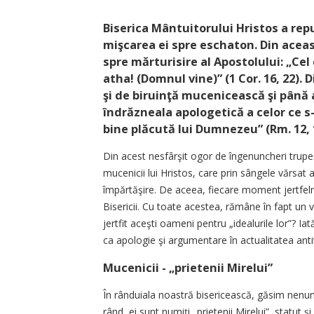
Biserica Mântuitorului Hristos a rep
mişcarea ei spre eschaton. Din acea
spre mărturisire al Apostolului: „Ce
atha! (Domnul vine)” (1 Cor. 16, 22).
şi de biruinţă mucenicească şi până 
îndrăzneala apologetică a celor ce s-
bine plăcută lui Dumnezeu” (Rm. 12, 
Din acest nesfârşit ogor de îngenuncheri trupeşt
mucenicii lui Hristos, care prin sângele vărsat 
împărtăşire. De aceea, fiecare moment jertfeln
Bisericii. Cu toate acestea, rămâne în fapt un
jertfit aceşti oameni pentru „idealurile lor”? I
ca apologie şi argumentare în actualitatea anti
Mucenicii - „prietenii Mirelui”
În rânduiala noastră bisericească, găsim nenum
rând, ei sunt numiţi „prietenii Mirelui”, statut 