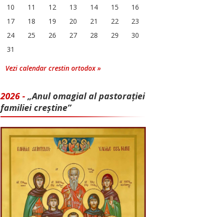
10
11
12
13
14
15
16
17
18
19
20
21
22
23
24
25
26
27
28
29
30
31
Vezi calendar crestin ortodox »
2026 -
„Anul omagial al pastorației
familiei creștine”