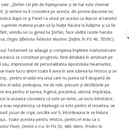
sale: „Ştefan cel plin de înţelepciune şi de har este chemat
. Şi nimeni nu îl considera pe acesta, din pricina diaconiei lui,
tolică după ce şi Pavel l-a văzut pe acesta ca diacon al tainelor
re cuprinde materia poate să îşi înalţe flacăra la înălţime şi să fie
 Sfânt, unindu-se cu geniul lui Ştefan, face vădite razele harului.
yssa,
Elogiu Sfântului Întâiului Mucenic Ştefan
, în PG 46, 705BC).
Noul Testament se adaugă şi complexa împlinire mărturisitoare
icească se constituie progresiv, fiind detaliată în amănunt pe
dul său, impresionat de personalitatea Apostolului Nea­murilor,
mare lucru dintre toate îl avea în sine iubirea lui Hristos şi se
oţi... pentru el iadul era unul care nu putea să îl despartă de
ntru el iadul, pedeapsa, mii de rele, precum şi desfătările pe
ire era pentru el lumea, îngerul, prezentul, viitorul, împărăţia,
uce la aceasta considera că este un nimic, un lucru întristător...
 lui erau neputincioşi să înţeleagă ce este pentru el moartea, iar
nt jocuri de copii; oricâte vor fi, întotdeauna le va îndura
işa... toate acestea pentru Hristos, pentru el erau ca o
ostol Pavel
,
Omilia a II-a
, în PG 50, 480; Idem,
Predici la