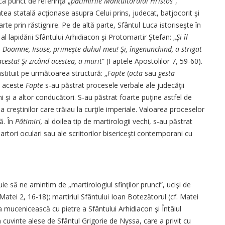
ca punct de referinţă „
pătimirile Mântuitorului Hristos
”,
ea statală acţionase asupra Celui prins, judecat, batjocorit şi
te prin răstignire. Pe de altă parte, Sfântul Luca istoriseşte în
 lapidării Sfântului Arhidiacon şi Protomartir Ştefan: „
Şi îl
: Doamne, Iisuse, primeşte du­hul meu! Şi, îngenunchind, a strigat
cesta! Şi zicând acestea, a murit
” (Faptele Apostolilor 7, 59-60).
stituit pe următoarea structură: „
Fapte
(
acta
sau
gesta
in aceste
Fapte
s-au păstrat procesele verbale ale judecăţii
i şi a altor conducători. S-au păstrat foarte puţine astfel de
 creştinilor care trăiau la curţile imperiale. Valoarea proceselor
ă. În
Pătimiri,
al doilea tip de martirologii vechi, s-au păstrat
artori oculari sau ale scriitorilor bisericeşti contemporani cu
uie să ne amintim de „martirologiul sfinţilor prunci”, ucişi de
atei 2, 16-18); martiriul Sfântului Ioan Botezătorul (cf. Matei
a mucenicească cu pietre a Sfântului Arhidiacon şi Întâiul
 cuvinte alese de Sfântul Grigorie de Nyssa, care a privit cu