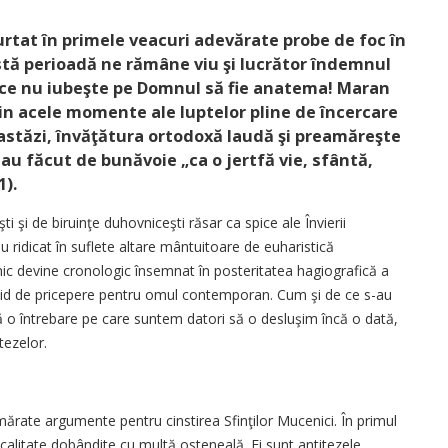
urtat în primele veacuri adevărate probe de foc în
stă perioadă ne rămâne viu şi lucrător îndemnul
l ce nu iubeşte pe Domnul să fie anatema! Maran
 Din acele momente ale luptelor pline de încercare
astăzi, învăţătura ortodoxă laudă şi preamăreşte
au făcut de bunăvoie „ca o jertfă vie, sfântă,
1).
i şi de biruinţe duhovniceşti răsar ca spice ale Învierii
au ridicat în suflete altare mântuitoare de euharistică
ic devine cronologic însemnat în posteritatea hagiografică a
 vid de pricepere pentru omul contemporan. Cum şi de ce s-au
ată o întrebare pe care suntem datori să o desluşim încă o dată,
tezelor.
ărate argumente pentru cinstirea Sfinţilor Mucenici. În primul
şi calitate dobândite cu multă osteneală. Ei sunt antitezele