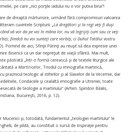
melie, pe care „nici porţile iadului nu o vor putea birui”!
toare de dreaptă mărturisire, urmând fără compromisuri valoarea
tteram cuvintele Scripturii: „
La dregători şi la regi veţi fi duşi
când vă vor da pe voi în mâna lor, nu vă îngrijiţi cum sau ce veţi
rbiţi; fiindcă nu voi sunteţi care vorbiţi, ci Duhul Tatălui vostru
. Pornind de aici, Sfinţii Părinţi au reuşit să dea expresie unei
nire Bisericii ca un dar nepreţuit de viaţă sfântă. Mai mult,
e păstrată „într-o formă cerească şi de textele liturgice ale
 cântată a
Martiricelor
, Triodul cu imnografia martirică,
cu praznicul teologic al stihirilor şi al Slavelor de la Vecernie, dar
edelnele, Condacele şi cealaltă imnografie a Utreniei, toate
nesecată de teologie a martiriului” (Arhim. Spiridon Bilalis,
hristiana, Bucureşti, 2016, p. 12).
or Mucenici şi, totodată, fundamentul „teologiei martiriului” le
ghelii, de pildă, au constituit o sursă de inspiraţie pentru