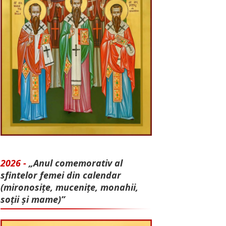
2026 -
„Anul comemorativ al
sfintelor femei din calendar
(mironosițe, mu­cenițe, monahii,
soții și mame)”