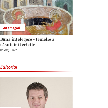
An omagial
Buna înțelegere - temelie a
căsniciei fericite
04 Aug, 2026
Editorial