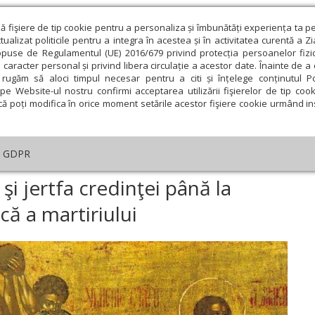
ză fişiere de tip cookie pentru a personaliza și îmbunătăți experiența ta p
alizat politicile pentru a integra în acestea și în activitatea curentă a Z
opuse de Regulamentul (UE) 2016/679 privind protecția persoanelor fizi
 caracter personal și privind libera circulație a acestor date. Înainte de 
eologie și spiritualitate
Educaţie și Cultură
Societate
rugăm să aloci timpul necesar pentru a citi și înțelege conținutul Pol
pe Website-ul nostru confirmi acceptarea utilizării fişierelor de tip cook
că poți modifica în orice moment setările acestor fişiere cookie urmând ins
helia zilei
Evanghelia de Duminică
Theologica
L
GDPR
ogica
›
Mărturisirea lui Hristos şi jertfa credinţei până la sânge, expresia t
 şi jertfa credinţei până la
că a martiriului
ie
Februarie
Martie
Aprilie
Mai
Iunie