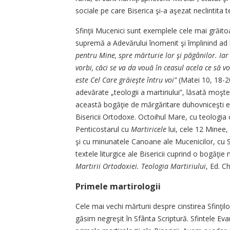
sociale pe care Biserica şi-a aşezat neclintita te
Sfinţii Mucenici sunt exemplele cele mai grăi
supremă a Adevărului înomenit şi împlinind ad li
pentru Mine, spre mărturie lor şi păgânilor. Iar 
vorbi, căci se va da vouă în ceasul acela ce să vo
este Cel Care grăieşte întru voi”
(Matei 10, 18-20)
adevărate „teologii a martiriului”, lăsată moşte
această bogăţie de mărgăritare duhovniceşti est
Bisericii Ortodoxe. Octoihul Mare, cu teologia
Penticostarul cu
Martiricele
lui, cele 12 Minee, 
şi cu minunatele Canoane ale Mucenicilor, cu S
textele liturgice ale Bisericii cuprind o bogăţie 
Martirii Ortodoxiei. Teologia Martiriului
, Ed. C
Primele martirologii
Cele mai vechi mărturii despre cinstirea Sfinţil
găsim negreşit în Sfânta Scriptură. Sfintele Evan