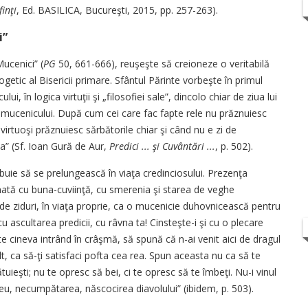
inţi
, Ed. BASILICA, Bucureşti, 2015, pp. 257-263).
i”
Mucenici” (
PG
50, 661-666), reuşeşte să creioneze o veritabilă
etic al Bisericii primare. Sfântul Părinte vorbeşte în primul
 în logica virtuţii şi „filosofiei sale”, dincolo chiar de ziua lui
a mucenicului. După cum cei care fac fapte rele nu prăznuiesc
i virtuoşi prăznuiesc sărbătorile chiar şi când nu e zi de
a” (Sf. Ioan Gură de Aur,
Predici ... şi Cuvântări ...
, p. 502).
ebuie să se prelungească în viaţa credinciosului. Prezenţa
ununată cu buna-cuviinţă, cu smerenia şi starea de veghe
 de ziduri, în viaţa proprie, ca o mucenicie duhovnicească pentru
cu ascultarea predicii, cu râvna ta! Cinsteşte-i şi cu o plecare
 cineva intrând în crâşmă, să spună că n-ai venit aici de dragul
lt, ca să-ţi satisfaci pofta cea rea. Spun aceasta nu ca să te
tuieşti; nu te opresc să bei, ci te opresc să te îmbeţi. Nu-i vinul
eu, necumpătarea, născocirea diavolului” (ibidem, p. 503).