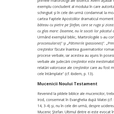
primele martirologii ale Bisericii. Avem aşadar 
exemplu concludent al modului în care autoritat
schingiuit şi în cele din urmă condamnat la moar
cartea Faptele Apostolilor dramaticul moment al
băteau cu pietre pe Ştefan, care se ruga şi zicea
cu glas mare: Doamne, nu le socoti lor păcatul a
Urmând exemplul biblic, Martirologiile s-au con
proconsularia
)” şi „
Pătimirile
(
passiones
)”. „Pr
creştinilor făcute înaintea guvernatorilor roman
procese verbale, iar acestea au ajuns în posesia
verbale ale judecării creştinilor este inestimabil
relatări valoroase ale creştinilor care au fost m
cele întâmplate” (cf. ibidem, p. 13).
Mucenicii Noului Testament
Revenind la pildele biblice ale mucenicilor, treb
Irod, consemnat în Evanghelia după Matei (cf. M
14, 3-4) şi, nu în cele din urmă, despre ucidere
Mucenic Ştefan. Ultimul dintre ei este evocat în