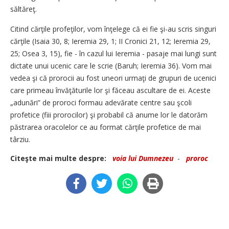
săltăreţ.
Citind cărţile profeţilor, vom înţelege că ei fie şi-au scris singuri
cărţile (Isaia 30, 8; Ieremia 29, 1; II Cronici 21, 12; Ieremia 29,
25; Osea 3, 15), fie - în cazul lui Ieremia - pasaje mai lungi sunt
dictate unui ucenic care le scrie (Baruh; Ieremia 36). Vom mai
vedea şi că prorocii au fost uneori urmaţi de grupuri de ucenici
care primeau învăţăturile lor şi făceau ascultare de ei. Aceste
„adunări” de proroci formau adevărate centre sau şcoli
profetice (fiii prorocilor) şi probabil că anume lor le datorăm
păstrarea oracolelor ce au format cărţile profetice de mai
târziu.
Citeşte mai multe despre:
voia lui Dumnezeu
-
proroc