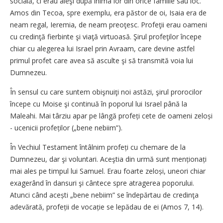
socială, ci erau aleşi după inima lor din orice familie sau loc.
Amos din Tecoa, spre exemplu, era păstor de oi, Isaia era de
neam regal, Ieremia, de neam preoţesc. Profeţii erau oameni
cu credinţă fierbinte şi viaţă virtuoasă. Şirul profeţilor începe
chiar cu alegerea lui Israel prin Avraam, care devine astfel
primul profet care avea să asculte şi să transmită voia lui
Dumnezeu.
În sensul cu care suntem obişnuiţi noi astăzi, şirul prorocilor
începe cu Moise şi continuă în poporul lui Israel până la
Maleahi. Mai târziu apar pe lângă profeți cete de oameni zeloși
- ucenicii profeților („bene nebiim”).
În Vechiul Testament întâlnim profeți cu chemare de la
Dumnezeu, dar şi voluntari. Aceştia din urmă sunt menționați
mai ales pe timpul lui Samuel. Erau foarte zeloși, uneori chiar
exagerând în dansuri şi cântece spre atragerea poporului.
Atunci când acești „bene nebiim” se îndepărtau de credinţa
adevărată, profeții de vocație se lepădau de ei (Amos 7, 14).