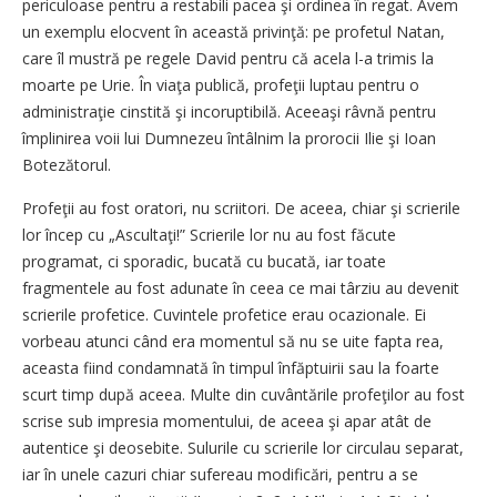
periculoase pentru a restabili pacea şi ordinea în regat. Avem
un exemplu elocvent în această privinţă: pe profetul Natan,
care îl mustră pe regele David pentru că acela l-a trimis la
moarte pe Urie. În viaţa publică, profeţii luptau pentru o
administraţie cinstită şi incoruptibilă. Aceeaşi râvnă pentru
împlinirea voii lui Dumnezeu întâlnim la prorocii Ilie şi Ioan
Botezătorul.
Profeţii au fost oratori, nu scriitori. De aceea, chiar şi scrierile
lor încep cu „Ascultaţi!” Scrierile lor nu au fost făcute
programat, ci sporadic, bucată cu bucată, iar toate
fragmentele au fost adunate în ceea ce mai târziu au devenit
scrierile profetice. Cuvintele profetice erau ocazionale. Ei
vorbeau atunci când era momentul să nu se uite fapta rea,
aceasta fiind condamnată în timpul înfăptuirii sau la foarte
scurt timp după aceea. Multe din cuvântările profeţilor au fost
scrise sub impresia momentului, de aceea şi apar atât de
autentice şi deosebite. Sulurile cu scrierile lor circulau separat,
iar în unele cazuri chiar sufereau modificări, pentru a se