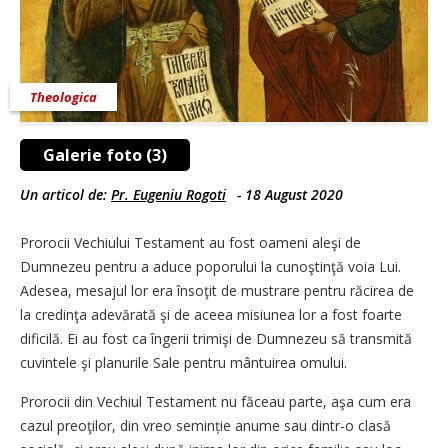
Theologica
Galerie foto (3)
Un articol de:
Pr. Eugeniu Rogoti
-
18 August 2020
Prorocii Vechiului Testament au fost oameni aleşi de
Dumnezeu pentru a aduce poporului la cunoştinţă voia Lui.
Adesea, mesajul lor era însoţit de mustrare pentru răcirea de
la credinţa adevărată şi de aceea misiunea lor a fost foarte
dificilă. Ei au fost ca îngerii trimişi de Dumnezeu să transmită
cuvintele şi planurile Sale pentru mântuirea omului.
Prorocii din Vechiul Testament nu făceau parte, aşa cum era
cazul preoţilor, din vreo seminție anume sau dintr-o clasă