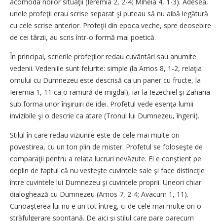
acomoda noilor situaţii (Ieremia 2, 2-4; Miheia 4, 1-3). Adesea,
unele profeţii erau scrise separat şi puteau să nu aibă legătură
cu cele scrise anterior. Profeţii din epoca veche, spre deosebire
de cei târzii, au scris într-o formă mai poetică.
În principal, scrierile profeţilor redau cuvântări sau anumite
vedenii. Vedeniile sunt felurite: simple (la Amos 8, 1-2, relaţia
omului cu Dumnezeu este descrisă ca un paner cu fructe, la
Ieremia 1, 11 ca o ramură de migdal), iar la Iezechiel şi Zaharia
sub forma unor înşiruiri de idei. Profetul vede esenţa lumii
invizibile şi o descrie ca atare (Tronul lui Dumnezeu, îngerii).
Stilul în care redau viziunile este de cele mai multe ori
povestirea, cu un ton plin de mister. Profetul se foloseşte de
comparaţii pentru a relata lucruri nevăzute. El e conştient pe
deplin de faptul că nu vesteşte cuvintele sale şi face distincţie
între cuvintele lui Dumnezeu şi cuvintele proprii. Uneori chiar
dialoghează cu Dumnezeu (Amos 7, 2-4; Avacum 1, 11).
Cunoaşterea lui nu e un tot întreg, ci de cele mai multe ori o
străfulgerare spontană. De aici şi stilul care pare oarecum