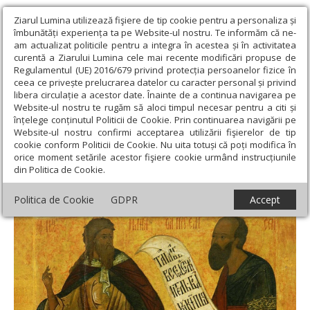
Ziarul Lumina utilizează fişiere de tip cookie pentru a personaliza și
îmbunătăți experiența ta pe Website-ul nostru. Te informăm că ne-
am actualizat politicile pentru a integra în acestea și în activitatea
curentă a Ziarului Lumina cele mai recente modificări propuse de
Regulamentul (UE) 2016/679 privind protecția persoanelor fizice în
ceea ce privește prelucrarea datelor cu caracter personal și privind
libera circulație a acestor date. Înainte de a continua navigarea pe
Website-ul nostru te rugăm să aloci timpul necesar pentru a citi și
Ziarul Lumina
›
Teologie și spiritualitate
›
Theologica
›
Prorocii,
înțelege conținutul Politicii de Cookie. Prin continuarea navigării pe
„îngeri” care transmit voia lui Dumnezeu
Website-ul nostru confirmi acceptarea utilizării fişierelor de tip
cookie conform Politicii de Cookie. Nu uita totuși că poți modifica în
Prorocii, „îngeri” care transmit voia lui
orice moment setările acestor fişiere cookie urmând instrucțiunile
din Politica de Cookie.
Dumnezeu
Politica de Cookie
GDPR
Accept