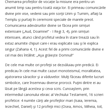
Chemarea profeților de vocație la misiune era pentru un
anumit timp sau pentru toată viaţa lor. Ei primeau comunicările
divine prin vise, vedenii sau prin sorţii Urim şi Tumim, aflaţi la
Templu şi purtaţi în ceremonii speciale de marele preot.
Comunicarea adevărurilor divine se făcea prin simțuri
exterioare („Aud, Doamne!” - I Regi 3, 4), prin simțuri
interioare, atunci când profetul vedea în stare trează sau în
extaz anumite chipuri care-i erau explicate sau şi le explica
singur (Zaharia 4, 1). Acest fel de a primi comunicările divine e
cel mai des întâlnit: „Aşa grăiește Domnul!”
De cele mai multe ori profeţii se dezvăluiau prin predică. Ei
predicau în cele mai multe cazuri monoteismul, moralitatea,
ajutorarea săracilor şi a văduvelor. Mulţi făceau diferite lucruri
simbolice, care însemnau diverse prorocii. Puţini dintre ei au
lăsat pe lângă acestea şi ceva scris. Cunoaştem, prin
intermediul canonului ebraic al Vechiului Testament, 16 scrieri
profetice: 4 numite cărţi ale profeţilor mari (Isaia, Ieremia,
Iezechiel, Daniel) şi 12 profeţii mici (Osea, Amos, Miheia, Ioil,