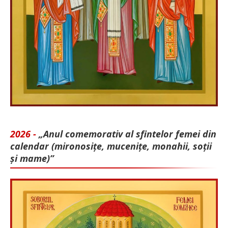
2026 -
„Anul comemorativ al sfintelor femei din
calendar (mironosițe, mu­cenițe, monahii, soții
și mame)”