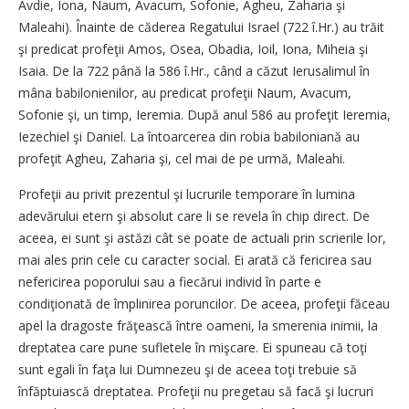
Avdie, Iona, Naum, Avacum, Sofonie, Agheu, Zaharia şi
Maleahi). Înainte de căderea Regatului Israel (722 î.Hr.) au trăit
şi predicat profeţii Amos, Osea, Obadia, Ioil, Iona, Miheia şi
Isaia. De la 722 până la 586 î.Hr., când a căzut Ierusalimul în
mâna babilonienilor, au predicat profeţii Naum, Avacum,
Sofonie şi, un timp, Ieremia. După anul 586 au profeţit Ieremia,
Iezechiel şi Daniel. La întoarcerea din robia babiloniană au
profeţit Agheu, Zaharia şi, cel mai de pe urmă, Maleahi.
Profeţii au privit prezentul şi lucrurile temporare în lumina
adevărului etern şi absolut care li se revela în chip direct. De
aceea, ei sunt şi astăzi cât se poate de actuali prin scrierile lor,
mai ales prin cele cu caracter social. Ei arată că fericirea sau
nefericirea poporului sau a fiecărui individ în parte e
condiţionată de împlinirea poruncilor. De aceea, profeţii făceau
apel la dragoste frăţească între oameni, la smerenia inimii, la
dreptatea care pune sufletele în mişcare. Ei spuneau că toţi
sunt egali în faţa lui Dumnezeu şi de aceea toţi trebuie să
înfăptuiască dreptatea. Profeţii nu pregetau să facă şi lucruri