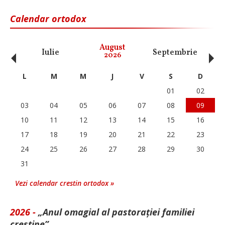
Calendar ortodox
‹
›
August
Iulie
Septembrie
O
2026
L
M
M
J
V
S
D
01
02
03
04
05
06
07
08
09
10
11
12
13
14
15
16
17
18
19
20
21
22
23
24
25
26
27
28
29
30
31
Vezi calendar crestin ortodox »
2026 -
„Anul omagial al pastorației familiei
creștine”