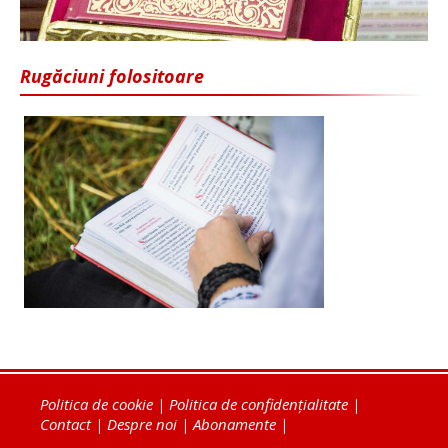
Rugăciuni folositoare
Politica de cookie
|
Politica de confidențialitate
|
Contact
|
Despre noi
|
Abonamente
|