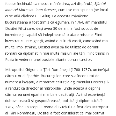
fusese închinată ca metoc mănăstirea, azi dispărută,
Sfântul
Ioan cel Mare
sau
Ioan Grecesc
, cum i se mai spunea (pe locul
ei se află clădirea CEC-ului). La această mănăstire
bucureșteană a fost trimis ca egumen, în 1764, arhimandritul
Dositei Filitti care, deși avea 30 de ani, a fost socotit de
încredere și capabil să îndeplinească o atare misiune. Fiind
înzestrat cu inteligență, având o cultură vastă, cunoscând mai
multe limbi străine, Dositei avea să fie utilizat de domnii
români ca diplomat în mai multe misiuni ale țării, fiind trimis în
Rusia în vederea unei posibile alianțe contra turcilor.
Mitropolitul Grigorie al Țării Românești (1760-1787), un învățat
cârmuitor al Eparhiei Bucureștilor, care s-a înconjurat de
numeroși învățați, a remarcat calitățile egumenului Dositei și l-
a rânduit ca director al mitropoliei, unde acesta a deprins
cârmuirea unei eparhii mai bine decât alții. Având experiență
duhovnicească și gospodărească, politică și diplomatică, în
1787, când Episcopul Cosma al Buzăului a fost ales Mitropolit
al Țării Româ­nești, Dositei a fost considerat cel mai potrivit