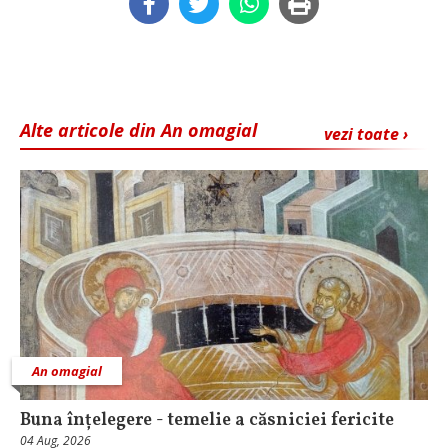
Alte articole din An omagial
vezi toate ›
An omagial
Buna înțelegere - temelie a căsniciei fericite
04 Aug, 2026