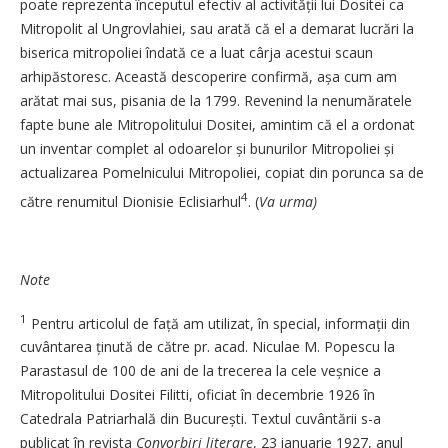
poate reprezenta începutul efectiv al activității lui Dositei ca
Mitropolit al Ungrovlahiei, sau arată că el a demarat lucrări la
biserica mitropoliei îndată ce a luat cârja acestui scaun
arhipăstoresc. Această descoperire confirmă, așa cum am
arătat mai sus, pisania de la 1799. Revenind la nenumăratele
fapte bune ale Mitropolitului Dositei, amintim că el a ordonat
un inventar complet al odoarelor și bunurilor Mitropoliei și
actualizarea Pomelnicului Mitropoliei, copiat din porunca sa de
4
către renumitul Dionisie Eclisiarhul
. (
Va urma)
Note
1
Pentru articolul de față am utilizat, în special, informații din
cuvântarea ținută de către pr. acad. Niculae M. Popescu la
Parastasul de 100 de ani de la trecerea la cele veșnice a
Mitropolitului Dositei Filitti, oficiat în decembrie 1926 în
Catedrala Patriarhală din București. Textul cuvântării s-a
publicat în revista
Convorbiri literare
, 23 ianuarie 1927, anul