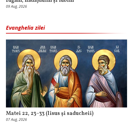
rugăm, nădăjduim și iubim
09 Aug, 2026
Evanghelia zilei
Matei 22, 23–33 (Iisus și saducheii)
07 Aug, 2026