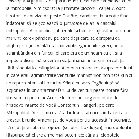
Episcopia Argeșului - ocupată de Iosif, cel care candidase cu el
la mitropolie. A micșorat la jumătate ploconul cârjei. A oprit
hirotoniile abuzive de peste Dunăre, candidații la preoție fiind
în­datorați să se școlească o jumătate de an la dascălul
mitropoliei. A împiedicat abuzurile și taxele slujbașilor laici mai
mărunți care-i pândeau pe candidații care se apropiau de
slujba preoției. A înlăturat abuzurile egumenilor greci, pe unii
schimbându-i din funcții, el care era de un neam cu ei, și a
impus o disciplină severă în viața mănăstirilor și în cir­culația
fără rânduială a călugărilor. A impus un control asupra modului
în care erau administrate veniturile mănăstirilor închinate și nici
un reprezentant al Locurilor Sfinte nu avea îngăduință să
acționeze în privința transferului de venituri peste hotare fără
știrea mitropolitului. Aceste lucruri sunt reglementate de
hrisoave întărite de Vodă Constantin Hangerli, pe care
Mitropolitul Dositei nu ezită a-l înfrunta atunci când acesta a
crescut birurile. Amenințat de Vodă pentru această împotrivire,
că el deține sabia și topuzul (sceptrul-buzdugan), mitropolitul îi
răspunse că el are arme mai puternice: cârja și clopotele