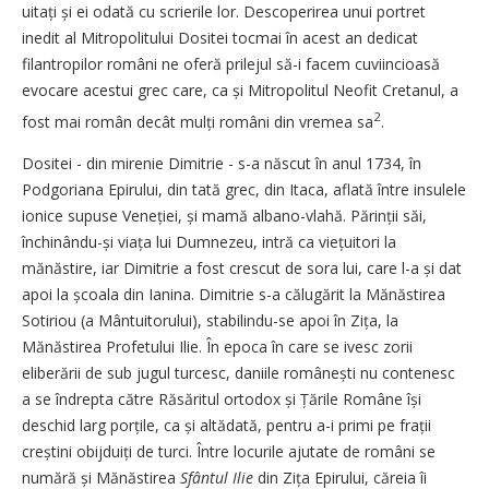
uitați și ei odată cu scrierile lor. Descoperirea unui portret
inedit al Mitropolitului Dositei tocmai în acest an dedicat
filantropilor români ne oferă prilejul să-i facem cuviincioasă
evocare acestui grec care, ca și Mitropolitul Neofit Cretanul, a
2
fost mai român decât mulți români din vremea sa
.
Dositei - din mirenie Dimitrie - s-a născut în anul 1734, în
Podgoriana Epirului, din tată grec, din Itaca, aflată între insulele
ionice supuse Veneției, și mamă albano-vlahă. Părinții săi,
închinându-și viața lui Dumnezeu, intră ca viețuitori la
mănăstire, iar Dimitrie a fost crescut de sora lui, care l-a și dat
apoi la școala din Ianina. Dimitrie s-a călugărit la Mănăstirea
Sotiriou (a Mântuitorului), stabilindu-se apoi în Zița, la
Mănăstirea Profetului Ilie. În epoca în care se ivesc zorii
eliberării de sub jugul turcesc, daniile românești nu contenesc
a se îndrepta către Răsăritul ortodox și Țările Române își
deschid larg porțile, ca și altădată, pentru a-i primi pe frații
creștini obijduiți de turci. Între locurile ajutate de români se
numără și Mănăstirea
Sfântul Ilie
din Zița Epirului, căreia îi