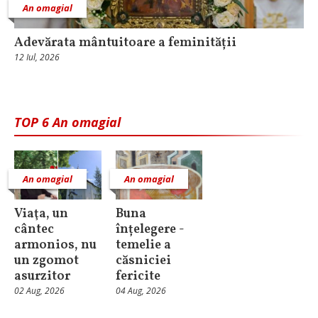
An omagial
Adevărata mântuitoare a feminității
12 Iul, 2026
TOP 6 An omagial
An omagial
An omagial
Viaţa, un
Buna
cântec
înțelegere -
armonios, nu
temelie a
un zgomot
căsniciei
asurzitor
fericite
02 Aug, 2026
04 Aug, 2026