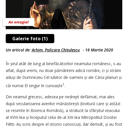
An omagial
Galerie foto (1)
Un articol de:
Arhim. Policarp Chiţulescu
-
16 Martie 2020
În șirul atât de lung al binefăcătorilor neamului românesc, s-au
aflat, după vremi, nu doar pământeni adică români, ci și străini
aduși de Dumnezeu Cel iubitor de oameni și ale Cărui planuri și
1
căi numai El singur le cunoaște
.
Din neamul grecesc, adesea pe nedrept defăimat, mai ales
după secularizarea averilor mănăstirești (lovitură care și astăzi
se resimte în Biserica Română), a strălucit la sfârșitul veacului
al XVIII-lea și începutul celui de-al XIX-lea Mitropolitul Dositei
Filitti. Au scris despre el istorici cunoscuți, dar demult, și au fost