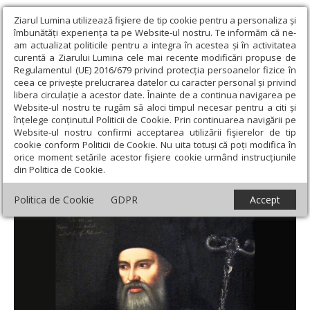
Ziarul Lumina utilizează fişiere de tip cookie pentru a personaliza și
îmbunătăți experiența ta pe Website-ul nostru. Te informăm că ne-
am actualizat politicile pentru a integra în acestea și în activitatea
curentă a Ziarului Lumina cele mai recente modificări propuse de
Regulamentul (UE) 2016/679 privind protecția persoanelor fizice în
ceea ce privește prelucrarea datelor cu caracter personal și privind
libera circulație a acestor date. Înainte de a continua navigarea pe
Website-ul nostru te rugăm să aloci timpul necesar pentru a citi și
Ziarul Lumina
›
Actualitate religioasă
›
An omagial
›
Mitropolitul
înțelege conținutul Politicii de Cookie. Prin continuarea navigării pe
Dositei Filitti al Ungrovlahiei, un mare filantrop
Website-ul nostru confirmi acceptarea utilizării fişierelor de tip
cookie conform Politicii de Cookie. Nu uita totuși că poți modifica în
Mitropolitul Dositei Filitti al Ungrovlahiei,
orice moment setările acestor fişiere cookie urmând instrucțiunile
din Politica de Cookie.
un mare filantrop
Politica de Cookie
GDPR
Accept