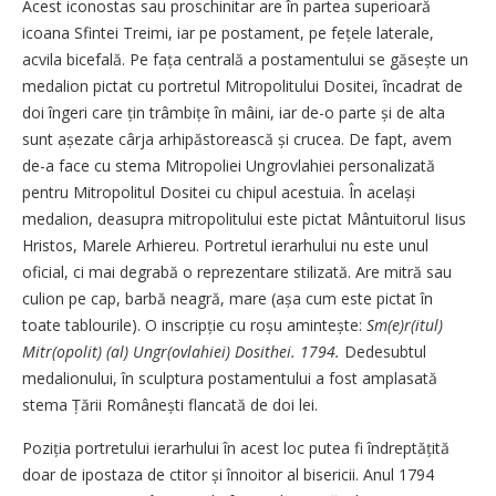
Acest iconostas sau proschinitar are în partea superioară
icoana Sfintei Treimi, iar pe postament, pe fețele laterale,
acvila bicefală. Pe fața centrală a postamentului se găsește un
medalion pictat cu portretul Mitropolitului Dositei, încadrat de
doi îngeri care țin trâmbițe în mâini, iar de-o parte și de alta
sunt așezate cârja arhipăstorească și crucea. De fapt, avem
de-a face cu stema Mitropoliei Ungrovlahiei personalizată
pentru Mitropolitul Dositei cu chipul acestuia. În același
medalion, deasupra mitropolitului este pictat Mântuitorul Iisus
Hristos, Marele Arhiereu. Portretul ierarhului nu este unul
oficial, ci mai degrabă o reprezentare stilizată. Are mitră sau
culion pe cap, barbă neagră, mare (așa cum este pictat în
toate tablourile). O inscripție cu roșu amintește:
Sm(e)r(itul)
Mitr(opolit) (al) Ungr(ovlahiei) Dosithei. 1794.
Dedesubtul
medalionului, în sculptura postamentului a fost amplasată
stema Țării Românești flancată de doi lei.
Poziția portretului ierarhului în acest loc putea fi îndreptățită
doar de ipostaza de ctitor și înnoitor al bisericii. Anul 1794