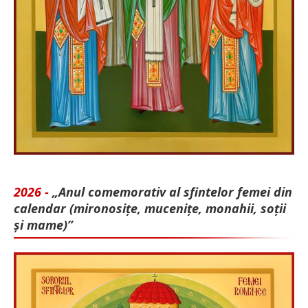
2026 -
„Anul comemorativ al sfintelor femei din
calendar (mironosițe, mu­cenițe, monahii, soții
și mame)”