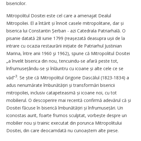
bisericilor.
Mitropolitul Dositei este cel care a amenajat Dealul
Mitropoliei. El a întărit și înnoit casele mitropolitane, dar și
biserica lui Constantin Șerban - azi Catedrala Patriarhală. O
pisanie datată 28 iunie 1799 (reașezată deasupra ușii de la
intrare cu ocazia restaurării inițiate de Patriarhul Justinian
Marina, între anii 1960 şi 1962), spune că Mitropolitul Dositei
„a învelit biserica din nou, tencuindu-se afară peste tot,
înfrumusețându-se și înlăuntru cu icoane și alte cele ce se
3
văd”
. Se știe că Mitropolitul Grigorie Dascălul (1823-1834) a
adus nenumărate îmbunătățiri și transformări bisericii
mitropoliei, inclusiv catapeteasmă și icoane noi, cu tot
mobilierul. O descoperire mai recentă confirmă adevărul că și
Dositei făcuse în biserică îmbunătățiri și înfrumusețări. Un
iconostas aurit, foarte frumos sculptat, vorbește despre un
mobilier nou și trainic executat din porunca Mitropolitului
Dositei, din care ­deocamdată nu cunoaștem alte piese.