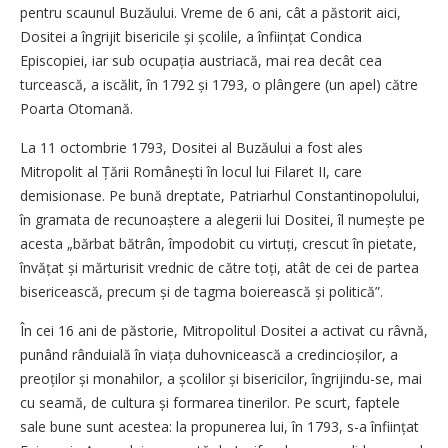
pentru scaunul Buzăului. Vreme de 6 ani, cât a păstorit aici,
Dositei a îngrijit bisericile și școlile, a înființat Condica
Episcopiei, iar sub ocupația austriacă, mai rea decât cea
turcească, a iscălit, în 1792 și 1793, o plângere (un apel) către
Poarta Otomană.
La 11 octombrie 1793, Dositei al Buzăului a fost ales
Mitropolit al Țării Românești în locul lui Filaret II, care
demisionase. Pe bună dreptate, Patriarhul Constantinopolului,
în gramata de recunoaștere a alegerii lui Dositei, îl numește pe
acesta „bărbat bătrân, împodobit cu virtuți, crescut în pietate,
învățat și mărturisit vrednic de către toți, atât de cei de partea
bisericească, precum și de tagma boierească și politică”.
În cei 16 ani de păstorie, Mitropolitul Dositei a activat cu râvnă,
punând rânduială în viața duhovnicească a credincioșilor, a
preoților și monahilor, a școlilor și bisericilor, îngrijindu-se, mai
cu seamă, de cultura și formarea tinerilor. Pe scurt, faptele
sale bune sunt acestea: la propunerea lui, în 1793, s-a înființat