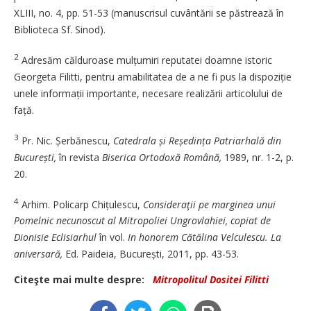
XLIII, no. 4, pp. 51-53 (manuscrisul cuvântării se păs­trează în
Biblioteca Sf. Sinod).
2
Adresăm călduroase mulțumiri reputatei doamne istoric
Georgeta Filitti, pentru amabilitatea de a ne fi pus la dispoziție
unele infor­mații importante, necesare realizării articolului de
față.
3
Pr. Nic. Șerbănescu,
Catedrala și Reședința Patriarhală din
București,
în revista
Biserica Ortodoxă Română,
1989, nr. 1-2, p.
20.
4
Arhim. Policarp Chițulescu,
Consideraţii pe marginea unui
Pomelnic necunoscut al Mitropoliei Ungrovlahiei, copiat de
Dionisie Eclisiarhul
în vol.
In honorem Cătălina Velculescu. La
aniversară,
Ed. Paideia, București, 2011, pp. 43-53.
Citeşte mai multe despre:
Mitropolitul Dositei Filitti