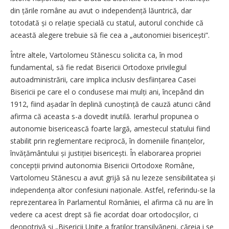
din ță­rile române au avut o indepen­dență lăuntrică, dar
totodată și o relație specială cu statul, autorul conchide că
această alegere trebuie să fie cea a „autonomiei bise­ricești”.
Între altele, Vartolomeu Stănescu solicita ca, în mod
fundamental, să fie redat Bisericii Ortodoxe privilegiul
autoadministrării, care implica inclusiv desființarea Casei
Bisericii pe care el o condusese mai mulți ani, începând din
1912, fiind așadar în deplină cunoștință de cauză atunci când
afirma că aceasta s-a dovedit inutilă. Ierarhul propunea o
autonomie bisericească foarte largă, amestecul statului fiind
stabilit prin reglementare reciprocă, în domeniile finan­țelor,
învățământului și justi­ției biseri­cești. În elaborarea propriei
concep­ții privind autonomia Bisericii Ortodoxe Române,
Vartolomeu Stănescu a avut grijă să nu lezeze sensibilitatea și
indepen­dența altor con­fesiuni naționale. Astfel, referindu-se la
reprezentarea în Parla­mentul României, el afir­ma că nu are în
vedere ca acest drept să fie acordat doar ortodoc­șilor, ci
deopotrivă și „Bisericii Unite a fraților transilvăneni, căreia i se