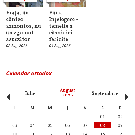
Viaţa, un
Buna
cântec
înțelegere -
armonios, nu
temelie a
un zgomot
căsniciei
asurzitor
fericite
02 Aug, 2026
04 Aug, 2026
Calendar ortodox
‹
›
August
Iulie
Septembrie
O
2026
L
M
M
J
V
S
D
01
02
03
04
05
06
07
08
09
10
11
12
13
14
15
16