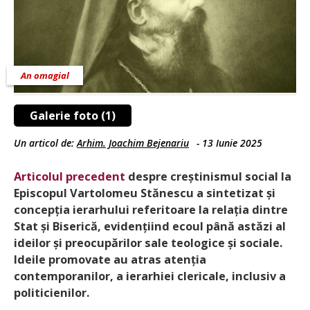
An omagial
Galerie foto (1)
Un articol de:
Arhim. Joachim Bejenariu
-
13 Iunie 2025
Articolul precedent
despre creș­tinis­mul social la
Episcopul Vartolomeu Stănescu a sintetizat și
concepția ierarhului referitoare la relația dintre
Stat și Biserică, evidențiind ecoul până astăzi al
ideilor și preocupărilor sale teologice și sociale.
Ideile promovate au atras atenția
contemporanilor, a ierarhiei clericale, inclusiv a
politicienilor.