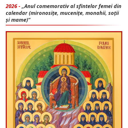
2026 -
„Anul comemorativ al sfintelor femei din
calendar (mironosițe, mu­cenițe, monahii, soții
și mame)”