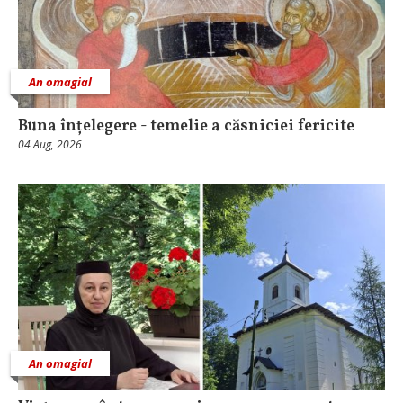
An omagial
Buna înțelegere - temelie a căsniciei fericite
04 Aug, 2026
An omagial