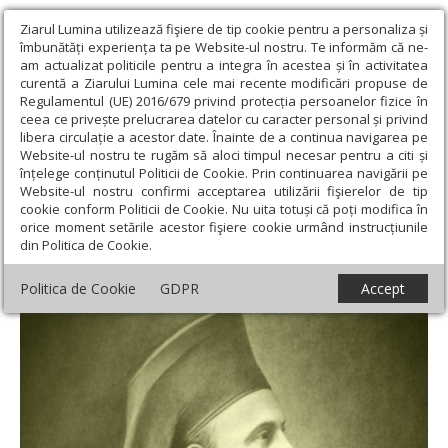
Ziarul Lumina utilizează fişiere de tip cookie pentru a personaliza și
îmbunătăți experiența ta pe Website-ul nostru. Te informăm că ne-
am actualizat politicile pentru a integra în acestea și în activitatea
curentă a Ziarului Lumina cele mai recente modificări propuse de
Regulamentul (UE) 2016/679 privind protecția persoanelor fizice în
ceea ce privește prelucrarea datelor cu caracter personal și privind
libera circulație a acestor date. Înainte de a continua navigarea pe
Website-ul nostru te rugăm să aloci timpul necesar pentru a citi și
Ziarul Lumina
›
Actualitate religioasă
›
An omagial
›
Relaţia
înțelege conținutul Politicii de Cookie. Prin continuarea navigării pe
dintre Biserică şi Stat și creștinismul social la Episcopul Vartolomeu
Website-ul nostru confirmi acceptarea utilizării fişierelor de tip
Stănescu (II)
cookie conform Politicii de Cookie. Nu uita totuși că poți modifica în
orice moment setările acestor fişiere cookie urmând instrucțiunile
Relaţia dintre Biserică şi Stat și creștinismul
din Politica de Cookie.
social la Episcopul Vartolomeu Stănescu (II)
Politica de Cookie
GDPR
Accept