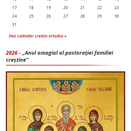
17
18
19
20
21
22
23
24
25
26
27
28
29
30
31
Vezi calendar crestin ortodox »
2026 -
„Anul omagial al pastorației familiei
creștine”