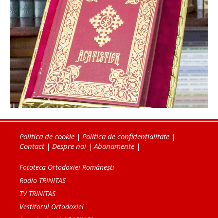
Politica de cookie
|
Politica de confidențialitate
|
Contact
|
Despre noi
|
Abonamente
|
Fototeca Ortodoxiei Românești
Radio TRINITAS
TV TRINITAS
Vestitorul Ortodoxiei