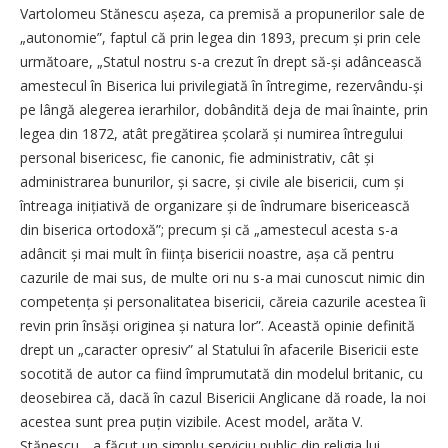
Vartolomeu Stănescu așe­za, ca premisă a propunerilor sale de
„autonomie”, faptul că prin legea din 1893, precum și prin cele
următoare, „Statul nostru s-a crezut în drept să-și adâncească
amestecul în Biserica lui privilegiată în întregime, rezervându-și
pe lângă alegerea ierarhilor, dobândită deja de mai înainte, prin
legea din 1872, atât pregătirea școlară și numirea întregului
personal bisericesc, fie canonic, fie administrativ, cât și
administrarea bunurilor, și sacre, și civile ale bisericii, cum și
întreaga inițiativă de organizare și de îndrumare bisericească
din biserica ortodoxă”; precum și că „amestecul acesta s-a
adâncit și mai mult în ființa bisericii noastre, așa că pentru
cazurile de mai sus, de multe ori nu s-a mai cunoscut nimic din
competența și personalitatea bisericii, căreia cazurile acestea îi
revin prin însăși originea și natura lor”. Această opinie definită
drept un „caracter opresiv” al Statului în afacerile Bisericii este
socotită de autor ca fiind împrumutată din modelul britanic, cu
deosebirea că, dacă în cazul Bisericii Anglicane dă roade, la noi
acestea sunt prea puțin vizibile. Acest model, arăta V.
Stănescu, „a făcut un simplu serviciu public din religia lui