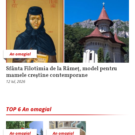
An omagial
Sfânta Filotimia de la Râmeţ, model pentru
mamele creştine contemporane
12 Iul, 2026
TOP 6 An omagial
An omagial
An omagial