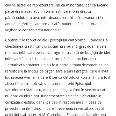
cuvine astfel de reprezentare, nu ca minoritate, dar ca făcând
parte din masa națiunii ro­mâ­nești, care, prin dreptul
pământului, și-a avut întotdeauna ierarhii ei în divanuri și în
adunările țării, și care are /.../ atât putința, cât și datoria de a
veghea la conservarea națională”.
Contribuțiile teoretice ale Episcopului Vartolomeu Stănescu la
chestiunea creștinismului social nu s-au mărginit doar la cele
mai sus înfăți­șate pe scurt, fragmentar, față de bogăția de idei
înfățișată în lucrările sale apărute până la proclamarea
Patriarhiei României. Ele au fost parte a marii dezbateri de idei
referitoare la modul de organizare a țării întregite, care a avut
loc în acea vreme, la care Biserica Ortodoxă Română nu a fost
absentă, ci dimpotrivă, s-a eviden­țiat prin Episcopul
Vartolomeu Stănescu, dar și prin alții, ca fiind în sincronicitate
nu doar cu ideile noi, fundamentate știin­țific, vehiculate în
civilizația creș­tină, dar și pe deplin responsabilă în ceea ce
privește marile îndatoriri care îi reveneau în vastul proces al
unificării statului în 1918. Con­tribuția Episcopului Vartolomeu