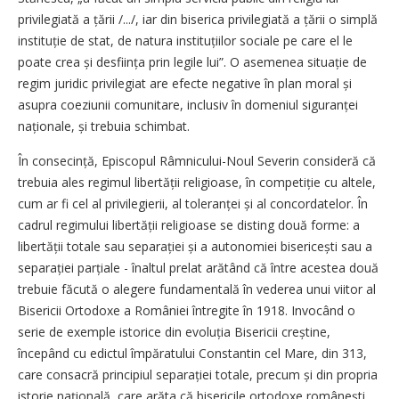
privilegiată a țării /.../, iar din biserica privilegiată a țării o simplă
instituție de stat, de natura instituțiilor sociale pe care el le
poate crea și desființa prin legile lui”. O asemenea situație de
regim juridic privilegiat are efecte negative în plan moral și
asupra coeziunii comunitare, inclusiv în domeniul siguranței
naționale, și trebuia schimbat.
În consecință, Episcopul Râmnicului-Noul Severin consideră că
trebuia ales regimul libertății religioase, în competiție cu altele,
cum ar fi cel al privilegierii, al tole­ranței și al concordatelor. În
cadrul regimului liber­tății religioase se disting două forme: a
libertății totale sau separației și a auto­nomiei bisericești sau a
sepa­ra­ției parțiale - înaltul prelat arătând că între acestea două
trebuie fă­cută o alegere fundamentală în ve­derea unui viitor al
Bisericii Ortodoxe a României întregite în 1918. Invocând o
serie de exemple istorice din evoluția Bisericii creștine,
începând cu edictul împăratului Constantin cel Mare, din 313,
care consacră principiul sepa­ra­ției totale, precum și din propria
istorie națio­nală, care arăta că bisericile ortodoxe românești