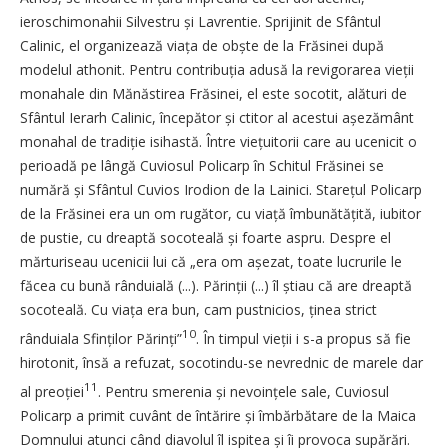
ieroschimonahii Silvestru și Lavrentie. Sprijinit de Sfântul
Calinic, el organizează viața de obște de la Frăsinei după
modelul athonit. Pentru contribuția adusă la revigorarea vieții
monahale din Mănăstirea Frăsinei, el este socotit, alături de
Sfântul Ierarh Calinic, începător și ctitor al acestui ­așe­zământ
monahal de tradiție ­isihastă. Între viețuitorii care au ucenicit o
perioadă pe lângă Cuviosul Policarp în Schitul Frăsinei se
numără și Sfântul Cuvios Irodion de la Lainici. Starețul Policarp
de la Frăsinei era un om rugător, cu via­ță îmbunătățită, iubitor
de pustie, cu dreaptă socoteală și foarte aspru. Despre el
mărturiseau ucenicii lui că „era om așezat, toate lucrurile le
făcea cu bună rânduială (...). Pă­rinții (...) îl știau că are dreap­­tă
socoteală. Cu viața era bun, cam pustnicios, ținea strict
10
rânduiala Sfinților Părinți”
. În timpul vieții i s-a propus să fie
hirotonit, însă a refuzat, socotindu-se nevrednic de marele dar
11
al preo­ției
. Pentru smerenia și nevoin­țele sale, Cuviosul
Policarp a primit cuvânt de întărire și îmbărbătare de la Maica
Domnului atunci când diavolul îl ispitea și îi provoca supărări.