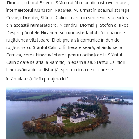
Timotei, ctitorul Bisericii Sfântului Nicolae din ostrovul mare și
întemeietorul Mănăstirii Pasărea. Au urmat în scaunul stăreției
Cuvioșii Dorotei, Sfântul Calinic, care din smerenie s-a exclus
din această numărătoare, Nicandru, Diomid și Ștefan al II-lea.
Despre părintele Nicandru se cunoaște faptul că dobândise
rugăciunea văzătoare. El obișnuia să comunice în duh de
rugăciune cu Sfântul Calinic. În fiecare seară, aflându-se la
Cernica, cerea binecuvântarea pentru odih­nă de la Sfântul
Calinic care se afla la Râmnic, în eparhia sa. Sfântul Calinic îl
binecuvânta de la distanță, spre uimirea celor care se
7
întâmplau să fie în preajma lui
.