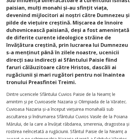
Sub influența binefăcătoare a curentului isihast
paisian, mulți monahi și-au sfințit viața,
devenind mijlocitori ai noștri către Dumnezeu și
pilde de viețuire creștină. Mișcarea de înnoire
duhovnicească paisiană, deși a fost amenințată
de diferite curente ideologice străine de
învățătura creștină, prin lucrarea lui Dumnezeu
s-a menținut până în zilele noastre, ucenicii
direcți sau indirecți ai Sfântului Paisie fiind
faruri călăuzitoare către Hristos, dascăli ai
rugăciunii și mari rugători pentru noi înaintea
tronului Preasfintei Treimi.
Dintre ucenicele Sfântului Cuvios Paisie de la Neamț le
amintim și pe Cuvioasele Nazaria și Olimpiada de la Văratec.
Cuvioasa Nazaria și-a început viețuirea monahală sub
ascultarea și îndrumarea Sfântului Cuvios Vasile de la Poiana
Mărului, de la care a învățat răbdarea, smerenia, dragostea și
rostirea neîncetată a rugăciunii. Sfântul Paisie de la Neamț a
așe­zat-o pe schi­­­­monahia Nazaria sta­reță a Schitului Văratec,