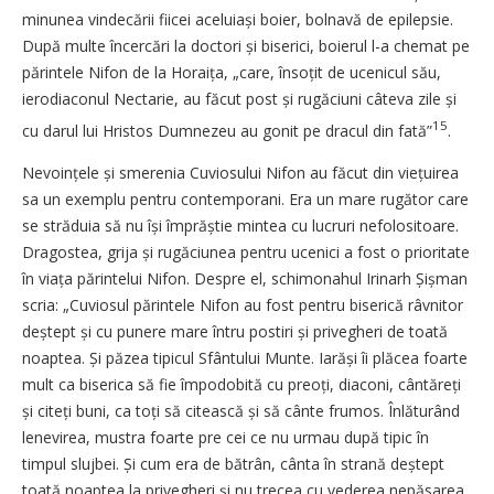
minunea vindecării fiicei aceluiași boier, bolnavă de epilepsie.
După multe încercări la doctori și biserici, boierul l-a chemat pe
părintele Nifon de la Horaița, „care, însoțit de ucenicul său,
ierodiaconul Nectarie, au făcut post și rugăciuni câteva zile și
15
cu darul lui Hristos Dumnezeu au gonit pe dracul din fată”
.
Nevoințele și smerenia Cuviosului Nifon au făcut din viețuirea
sa un exemplu pentru contemporani. Era un mare rugător care
se străduia să nu își împrăștie mintea cu lucruri nefolositoare.
Dragostea, grija și rugăciunea pentru ucenici a fost o prioritate
în viața părintelui Nifon. Despre el, schimonahul Irinarh Șișman
scria: „Cuviosul părintele Nifon au fost pentru biserică râvnitor
deștept și cu punere mare întru postiri și privegheri de toată
noaptea. Și păzea tipicul Sfântului Mun­te. Iarăși îi plăcea foarte
mult ca biserica să fie împodobită cu preoți, diaconi, cântăreți
și citeți buni, ca toți să citească și să cânte frumos. Înlăturând
lenevirea, mustra foarte pre cei ce nu urmau după tipic în
timpul slujbei. Și cum era de bătrân, cânta în strană deștept
toată noaptea la privegheri și nu trecea cu vederea nepăsarea