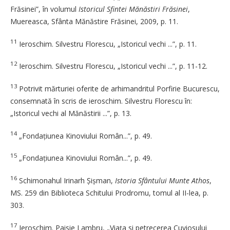
Frăsinei”, în volumul
Istoricul Sfintei Mănăstiri Frăsinei
,
Muereasca, Sfânta Mănăstire Frăsinei, 2009, p. 11.
11
Ieroschim. Silvestru Florescu, „Istoricul vechi ...”, p. 11.
12
Ieroschim. Silvestru Florescu, „Istoricul vechi ...”, p. 11-12.
13
Potrivit mărturiei oferite de arhimandritul Porfirie Bucurescu,
consemnată în scris de ieroschim. Silvestru Florescu în:
„Istoricul vechi al Mănăstirii ...”, p. 13.
14
„Fondațiunea Kinoviului Român...”, p. 49.
15
„Fondațiunea Kinoviului Român...”, p. 49.
16
Schimonahul Irinarh Șișman,
Istoria Sfântului Munte Athos
,
MS. 259 din Biblioteca Schitului Prodromu, tomul al II-lea, p.
303.
17
Ieroschim. Paisie Lambru, „Viaţa si petrecerea Cuviosului