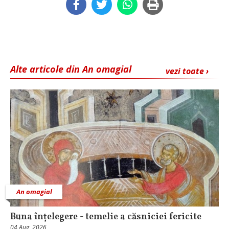
Alte articole din An omagial
vezi toate ›
An omagial
Buna înțelegere - temelie a căsniciei fericite
04 Aug, 2026