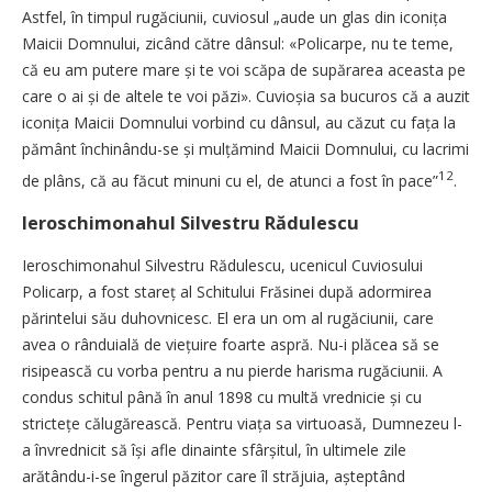
Astfel, în timpul rugăciunii, cuviosul „aude un glas din iconița
Maicii Domnului, zicând către dânsul: «Policarpe, nu te teme,
că eu am putere mare și te voi scăpa de supărarea aceasta pe
care o ai și de altele te voi păzi». Cuvioșia sa bucuros că a auzit
iconița Maicii Domnului vorbind cu dânsul, au căzut cu fața la
pământ închinân­du-se și mulțămind Maicii Domnului, cu lacrimi
12
de plâns, că au făcut minuni cu el, de atunci a fost în pace”
.
Ieroschimonahul Silvestru Rădulescu
Ieroschimonahul Silvestru Rădulescu, ucenicul Cuviosului
Policarp, a fost stareț al Schitului Fră­­si­nei după adormirea
părintelui său duhovnicesc. El era un om al rugăciunii, care
avea o rânduială de vie­­­­­țu­­ire foarte aspră. Nu-i plăcea să se
risipească cu vorba pentru a nu pierde harisma rugăciunii. A
condus schitul până în anul 1898 cu multă vrednicie și cu
strictețe călugărească. Pentru viața sa virtuoasă, Dumnezeu l-
a învrednicit să își afle dinainte sfârșitul, în ultimele zile
arătându-i-se îngerul păzitor care îl străjuia, așteptând