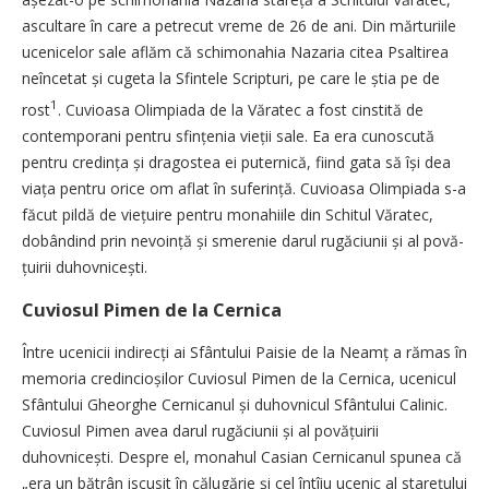
ascultare în care a petrecut vreme de 26 de ani. Din mărturiile
ucenicelor sale aflăm că schimonahia Nazaria ci­tea Psaltirea
neîncetat și cugeta la Sfintele Scripturi, pe care le știa pe de
1
rost
. Cuvioasa Olimpiada de la Văratec a fost cinstită de
contemporani pentru sfințenia vieții sale. Ea era cunoscută
pentru cre­dința și dragostea ei puternică, fiind gata să își dea
viața pentru orice om aflat în suferință. Cuvioasa Olimpiada s-a
făcut pildă de viețu­ire pentru monahiile din Schitul Văratec,
dobândind prin nevo­ință și ­smerenie darul rugăciunii și al po­vă­
țuirii duhovnicești.
Cuviosul Pimen de la Cernica
Între ucenicii indirecți ai Sfântului Paisie de la Neamț a rămas în
memoria credincioșilor Cuviosul Pi­men de la Cernica, ucenicul
Sfân­­tului Gheorghe Cernicanul și duhovnicul Sfântului Calinic.
Cu­vio­sul Pimen avea darul rugăciunii și al povățuirii
duhovnicești. Despre el, monahul Casian Cernicanul spunea că
„era un bătrân iscusit în călugărie și cel întîiu ucenic al starețului