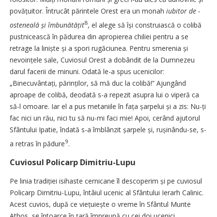
povățuitor. Întrucât părintele Orest era un monah
iubitor de ­
8
osteneală și îmbunătățit
, el alege să își construiască o colibă
pustnicească în pădurea din apropierea chiliei pentru a se
retrage la liniște și a spori rugăciunea. Pentru smerenia și
nevoințele sale, Cuviosul Orest a dobândit de la Dumnezeu
darul facerii de minuni. Odată ­le-a spus ucenicilor:
„Binecuvântați, pă­rinților, să mă duc la colibă!” Ajungând
aproape de colibă, deodată s-a repezit asupra lui o viperă ca
să-l omoare. Iar el a pus metaniile în fața șarpelui și a zis: Nu-ți
fac nici un rău, nici tu să nu-mi faci mie! Apoi, cerând ajutorul
Sfântului Ipatie, îndată s-a îmblânzit șarpele și, rușinându-se, ­s-
9
a retras în pădure
.
Cuviosul Policarp Dimitriu-Lupu
Pe linia tradiției isihaste cernicane îl descoperim și pe cuviosul
Policarp Dimitriu-Lupu, întâiul ucenic al Sfântului Ierarh Calinic.
Acest cuvios, după ce viețuiește o vreme în Sfântul Munte
Athos, se întoarce în țară împreună cu cei doi ucenici,