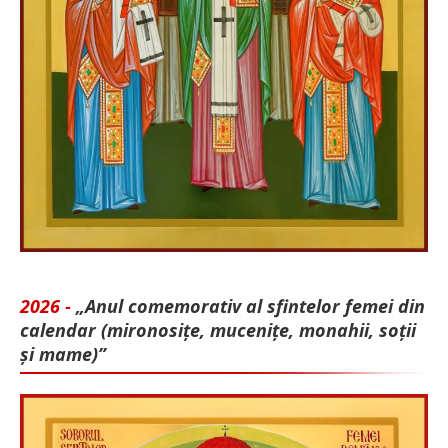
2026 -
„Anul comemorativ al sfintelor femei din
calendar (mironosițe, mu­cenițe, monahii, soții
și mame)”