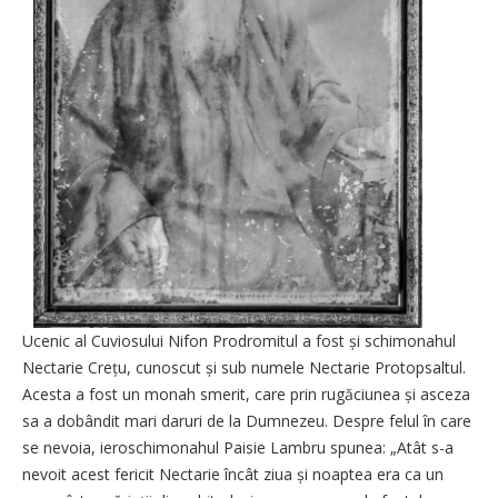
Ucenic al Cuviosului Nifon Prodromitul a fost și schimonahul
Nectarie Crețu, cunoscut și sub numele Nectarie Protopsaltul.
A­cesta a fost un monah smerit, care prin rugăciunea și asceza
sa a dobândit mari daruri de la Dumnezeu. Despre felul în care
se nevoia, ieroschimonahul Paisie Lambru spunea: „Atât s-a
nevoit acest fericit Nectarie încât ziua și noaptea era ca un