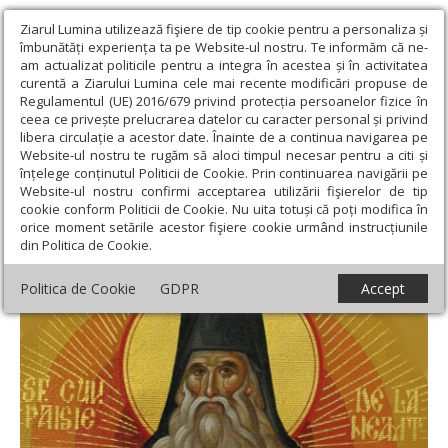
Ziarul Lumina utilizează fişiere de tip cookie pentru a personaliza și
îmbunătăți experiența ta pe Website-ul nostru. Te informăm că ne-
am actualizat politicile pentru a integra în acestea și în activitatea
curentă a Ziarului Lumina cele mai recente modificări propuse de
Regulamentul (UE) 2016/679 privind protecția persoanelor fizice în
ceea ce privește prelucrarea datelor cu caracter personal și privind
libera circulație a acestor date. Înainte de a continua navigarea pe
Website-ul nostru te rugăm să aloci timpul necesar pentru a citi și
Ziarul Lumina
›
Actualitate religioasă
›
An omagial
›
Tradiția
înțelege conținutul Politicii de Cookie. Prin continuarea navigării pe
paisiană în Țările Române (II)
Website-ul nostru confirmi acceptarea utilizării fişierelor de tip
cookie conform Politicii de Cookie. Nu uita totuși că poți modifica în
Tradiția paisiană în Țările Române (II)
orice moment setările acestor fişiere cookie urmând instrucțiunile
din Politica de Cookie.
Politica de Cookie
GDPR
Accept