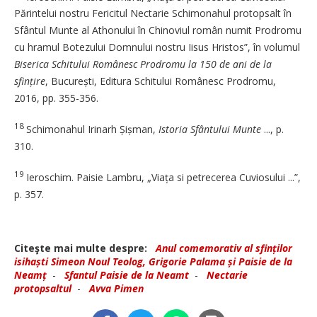
Părintelui nostru Fericitul Nectarie Schimonahul protopsalt în
Sfântul Munte al Athonului în Chinoviul român numit Prodromu
cu hramul Botezului Domnului nostru Iisus Hristos”, în volumul
Biserica Schitului Românesc Prodromu la 150 de ani de la
sfințire
, București, Editura Schitului Românesc Prodromu,
2016, pp. 355-356.
18
Schimonahul Irinarh Șișman,
Istoria Sfântului Munte
..., p.
310.
19
Ieroschim. Paisie Lambru, „Viața si petrecerea Cuviosului ...”,
p. 357.
Citeşte mai multe despre:
Anul comemorativ al sfinților
isihaști Simeon Noul Teolog, Grigorie Palama și Paisie de la
Neamț
-
Sfantul Paisie de la Neamt
-
Nectarie
protopsaltul
-
Avva Pimen