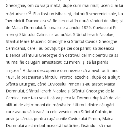
Gheorghie, om cu viață înaltă, dupe cum mai mulți ucenici ai lui
2
mărturi­sesc”
. El a fost un isihast și, datorită smereniei sale, l-a
învrednicit Dumnezeu să fie cercetat în două rânduri de sfinți și
de Maica Domnului. În luna iulie a anului 1829, Cuviosului Pi­
men și Sfântului Calinic i s-au arătat Sfân­tul Ierarh Nicolae,
Sfântul Mare Mucenic Ghe­orghe și Sfântul Cuvios Gheorghe
Cernicanul, care i-au povățuit pe cei doi părinți să zidească
Biserica Sfântului Gheorghe din ostrovul cel mic pentru ca să
nu mai fie călugării amestecați cu mirenii și să își piardă
3
liniștea
. A doua descoperire dumnezeiască a avut loc în anul
1831, la prăznuirea Sfântului Proroc Iezechiel, după ce a slujit
Sfânta Liturghie, când Cuviosului Pimen i s-au arătat Maica
Domnului, Sfântul Ierarh Nicolae și Sfântul Gheorghe de la
Cernica, care i-au vestit că va pleca la Domnul după 40 de zile
alături de alți monahi din mănăstire. Ultimul dintre călugării
care aveau să treacă la cele veșnice era Sfântul Calinic, în
privința căruia, pen­tru rugăciunile Cuviosului Pimen, Mai­­ca
Domnului a schimbat aceas­tă hotărâre, lăsându-l să mai