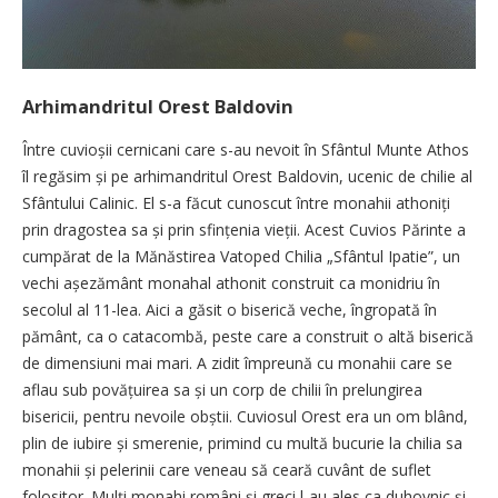
Arhimandritul Orest Baldovin
Între cuvioșii cernicani care s-au nevoit în Sfântul Munte Athos
îl regăsim și pe arhimandritul Orest Baldovin, ucenic de chilie al
Sfântului Calinic. El s-a făcut cunoscut între monahii athoniți
prin dragostea sa și prin sfințenia vieții. Acest Cuvios Părinte a
cumpărat de la Mănăstirea Vatoped Chilia „Sfântul Ipatie”, un
vechi așezământ monahal athonit construit ca monidriu în
secolul al 11-lea. Aici a găsit o biserică veche, îngropată în
pământ, ca o catacombă, peste care a construit o altă biserică
de dimensiuni mai mari. A zidit împreună cu monahii care se
aflau sub povățuirea sa și un corp de chilii în prelungirea
bisericii, pentru nevoile obștii. Cuviosul Orest era un om blând,
plin de iubire și smerenie, primind cu multă bucurie la chilia sa
monahii și pelerinii care veneau să ceară cuvânt de suflet
folositor. Mulți monahi români ­și greci l-au ales ca duhovnic ­și