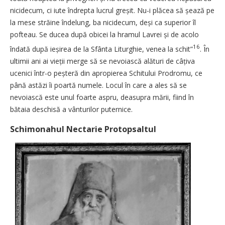
nicidecum, ci iute îndrepta lucrul greșit. Nu-i plăcea să șează pe
la mese străine îndelung, ba nicidecum, deși ca superior îl
pofteau. Se ducea după obicei la hramul Lavrei și de acolo
16
îndată după ieșirea de la Sfânta Liturghie, venea la schit”
. În
ultimii ani ai vieții merge să se nevoiască alături de câțiva
ucenici într-o peșteră din apropierea Schitului Prodromu, ce
până astăzi îi poartă numele. Locul în care a ales să se
nevoiască este unul foarte aspru, deasupra mării, fiind în
bătaia deschisă a vânturilor puternice.
Schimonahul Nectarie Protopsaltul