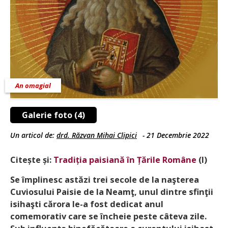
An omagial
Galerie foto (4)
Un articol de:
drd. Răzvan Mihai Clipici
-
21 Decembrie 2022
Citește și:
Tradiția paisiană în Țările Române
(I)
Se împlinesc astăzi trei secole de la naşterea
Cuviosului Paisie de la Neamţ, unul dintre sfinţii
isihaşti cărora le-a fost dedicat anul
comemorativ care se încheie peste câteva zile.