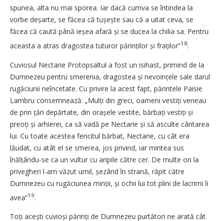
spunea, alta nu mai sporea. Iar dacă cumva se întindea la
vorbe deșarte, se făcea că tușește sau că a uitat ceva, se
făcea că caută până ieșea afară și se ducea la chilia sa. Pentru
18
aceasta a atras dragostea tuturor părinților și fraților”
.
Cuviosul Nectarie Protopsaltul a fost un isihast, primind de la
Dumnezeu pentru smerenia, dragostea și nevoințele sale darul
rugăciunii neîncetate. Cu privire la acest fapt, părintele Paisie
Lambru consemnează: „Mulți din greci, oameni vestiți veneau
de prin țări depărtate, din orașele vestite, bărbați vestiți și
preoți și arhierei, ca să vadă pe Nectarie și să asculte cântarea
lui. Cu toate acestea fericitul bărbat, Nectarie, cu cât era
lăudat, cu atât el se smerea, jos privind, iar mintea sus
înălțându-se ca un vultur cu aripile către cer. De multe ori la
privegheri l-am văzut umil, șezând în strană, răpit către
Dumnezeu cu rugăciunea minții, și ochii lui tot plini de lacrimi îi
19
avea”
.
Toți acești cuvioși părinți de Dumnezeu purtători ne arată cât