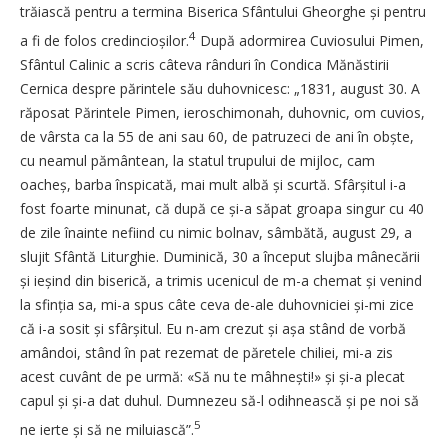
trăiască pentru a termina Biserica Sfântului ­Gheorghe și pentru
4
a fi de folos ­cre­din­cioșilor.
După adormirea Cuvio­­sului Pimen,
Sfântul Calinic a scris câteva rânduri în Condica Mănăstirii
Cernica despre părintele său duhovnicesc: „1831, august 30. A
răposat Părintele Pi­men, ieroschimonah, duhovnic, om cuvios,
de vârsta ca la 55 de ani sau 60, de patruzeci de ani în obște,
cu neamul pământean, la statul trupului de mijloc, cam
oacheș, barba înspicată, mai mult albă și scurtă. Sfârșitul i-a
fost foarte minunat, că după ce și-a săpat groapa singur cu 40
de zile înainte nefiind cu nimic bolnav, sâmbătă, august 29, a
slujit Sfântă Liturghie. Duminică, 30 a început slujba mânecării
și ieșind din biserică, a trimis ucenicul de ­m-a chemat și venind
la sfinția sa, mi-a spus câte ceva de-ale duhovniciei și-mi zice
că i-a sosit și sfârșitul. Eu n-am crezut și așa stând de vorbă
amândoi, stând în pat rezemat de păretele chiliei, mi-a zis
acest cuvânt de pe urmă: «Să nu te mâh­nești!» și și-a plecat
capul și și-a dat duhul. Dumnezeu să-l odihnească și pe noi să
5
ne ierte și să ne miluias­că”.