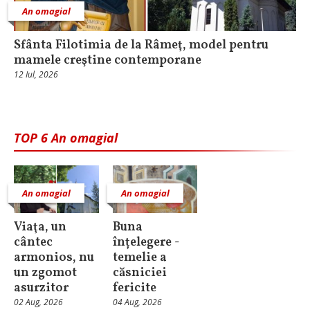
An omagial
Sfânta Filotimia de la Râmeţ, model pentru
mamele creştine contemporane
12 Iul, 2026
TOP 6 An omagial
An omagial
An omagial
Viaţa, un
Buna
cântec
înțelegere -
armonios, nu
temelie a
un zgomot
căsniciei
asurzitor
fericite
02 Aug, 2026
04 Aug, 2026