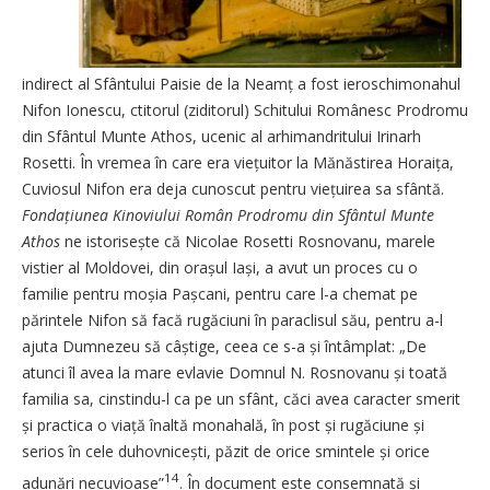
indirect al Sfântului Paisie de la Neamț a fost ieroschimonahul
Nifon Ionescu, ctitorul (ziditorul) Schitului Românesc Prodromu
din Sfântul Munte Athos, ucenic al arhimandritului Irinarh
Rosetti. În vremea în care era vie­țuitor la Mănăstirea Horaița,
Cuviosul Nifon era deja cunoscut pentru viețuirea sa sfântă.
Fonda­­țiu­nea Kinoviului Român Prodro­mu din Sfân­tul Munte
Athos
ne isto­risește că Nicolae Rosetti Rosnovanu, marele
vistier al Moldovei, din orașul Iași, a avut un proces cu o
familie pentru moșia Pașcani, pentru care l-a chemat pe
părintele Nifon să facă rugăciuni în paraclisul său, pentru a-l
ajuta Dumnezeu să câștige, ceea ce s-a și întâmplat: „De
atunci îl avea la mare evlavie Domnul N. Rosnovanu și toată
familia sa, cinstindu-l ca pe un sfânt, căci avea caracter smerit
și practica o viață înaltă monahală, în post și rugăciune și
serios în cele duhov­nicești, păzit de orice smintele și orice
14
adunări necuvioase”
. În document este consemnată și