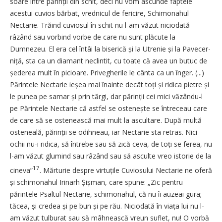
soare între părinții din schit, deci nu vom ascunde faptele
acestui cuvios bărbat, vrednicul de fericire, Schimonahul
Nectarie. Tră­ind cuviosul în schit nu l-am văzut niciodată
râzând sau vorbind vorbe de care nu sunt plăcute la
Dumnezeu. El era cel întâi la biserică și la Utrenie și la Pave­ce­r­
niță, sta ca un diamant ne­cli­n­­tit, cu toate că avea un butuc de
șe­derea mult în picioare. Privegherile le cânta ca un înger. (...)
Părintele Nectarie ieșea mai înainte decât toți și ridica pietre și
le punea pe samar și prin tărgi, dar părinții cei mici văzându-l
pe Părintele Nectarie că astfel se oste­nește se întreceau care
de care să se ostenească mai mult la ascultare. După multă
osteneală, părin­ții se odihneau, iar Nectarie sta retras. Nici
ochii nu-i ridica, să întrebe sau să zică ceva, de toți se ferea, nu
l-am văzut glumind sau râzând sau să asculte vreo istorie de la
17
cineva”
. Mărturie despre virtuțile Cuviosului Nectarie ne oferă
și schimonahul Irinarh Șiș­man, care spune: „Zic pentru
părintele Psaltul Nectarie, schi­­mo­nahul, că nu îi auzeai gura;
tăcea, și credea și pe bun și pe rău. Niciodată în viața lui nu l-
am văzut tulburat sau să mâhnească vreun suflet, nu! O vorbă