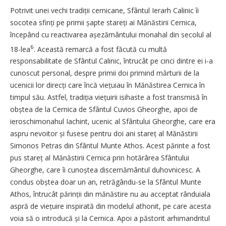
Potrivit unei vechi tradiții cernicane, Sfântul Ierarh Calinic îi
socotea sfinți pe primii șapte stareți ai Mănăstirii Cernica,
începând cu reactivarea așezământului monahal din secolul al
6
18-lea
. Această remarcă a fost făcută cu multă
responsabilitate de Sfântul Calinic, întrucât pe cinci dintre ei i-a
cunoscut personal, despre primii doi primind mărturii de la
ucenicii lor direcți care încă viețuiau în Mănăstirea Cernica în
timpul său. Astfel, tradiția viețuirii isihaste a fost transmisă în
obștea de la Cernica de Sfântul Cuvios Gheorghe, apoi de
ieroschimonahul Iachint, ucenic al Sfântului Gheorghe, care era
aspru nevoitor și fusese pentru doi ani stareț al Mănăstirii
Simonos Petras din Sfântul Munte Athos. Acest părinte a fost
pus stareț al Mănăstirii Cernica prin hotărârea Sfântului
Gheorghe, care îi cunoștea discernământul du­hov­nicesc. A
condus obștea doar un an, retrăgându-se la Sfântul Munte
Athos, întrucât părinții din mănăstire nu au acceptat rânduiala
aspră de viețuire inspirată din modelul athonit, pe care acesta
voia să o introducă și la Cernica. Apoi a păstorit arhimandritul