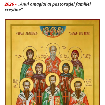
2026 -
„Anul omagial al pastorației familiei
creștine”