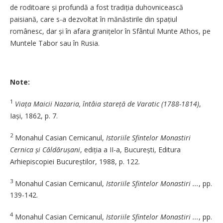
de roditoare și profundă a fost tradiția duhovnicească
paisiană, care s-a dezvoltat în mănăstirile din spațiul
românesc, dar și în afara granițelor în Sfântul Munte Athos, pe
Muntele Tabor sau în Rusia.
Note:
1
Viața Maicii Nazaria, întâia stareță de Varatic (1788-1814)
,
Iași, 1862, p. 7.
2
Monahul Casian Cernicanul,
Istoriile Sfintelor Monastiri
Cernica și Căldărușani
, ediția a II-a, București, Editura
Arhiepiscopiei Bucureștilor, 1988, p. 122.
3
Monahul Casian Cernicanul,
Istoriile Sfintelor Monastiri ...
, pp.
139-142.
4
Monahul Casian Cernicanul,
Istoriile Sfintelor Monastiri ...
, pp.