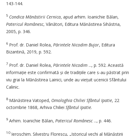
143-144.
5
Condica Mănăstirii Cernica
, apud arhim. Ioanichie Bălan,
Patericul Românesc
, Vânători, Editura Mănăstirea Sihăstria,
2005, p. 346.
6
Prof. dr. Daniel Rolea,
Părintele Nicodim Bujor
, Editura
Bizantină, 2019, p. 592.
7
Prof. dr. Daniel Rolea,
Părintele Nicodim
..., p. 592. Această
informație este confirmată și de tradițiile care s-au păstrat prin
viu grai la Mănăstirea Lainici, unde au viețuit ucenicii Sfântului
Calinic.
8
Mănăstirea Vatoped,
Omologhia Chiliei Sfântul Ipatie
, 22
octombrie 1868, Arhiva Chiliei
Sfântul Ipatie
.
9
Arhim. Ioanichie Bălan,
Patericul Românesc
..., p. 446.
10
Ieroschim. Silvestru Florescu, „Istoricul vechi al Mănăstirii