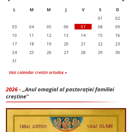
‹
›
L
M
M
J
V
S
D
01
02
03
04
05
06
07
08
09
10
11
12
13
14
15
16
17
18
19
20
21
22
23
24
25
26
27
28
29
30
31
Vezi calendar crestin ortodox »
2026 -
„Anul omagial al pastorației familiei
creștine”