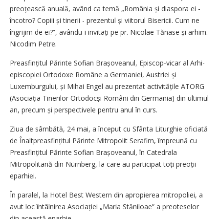
preoțească anuală, având ca temă „România și diaspora ei -
încotro? Copiii și tinerii - prezentul și viitorul Bisericii. Cum ne
îngrijim de ei?”, avându-i invitați pe pr. Nicolae Tănase și arhim.
Nicodim Petre.
Preasfințitul Părinte Sofian Bra­șoveanul, Episcop-vicar al Arhi­
episcopiei Ortodoxe Române a Germaniei, Austriei și
Luxemburgului, și Mihai Engel au prezentat activi­tățile ATORG
(Asociația Tinerilor Ortodocși Români din Germania) din ultimul
an, precum și perspectivele pentru anul în curs.
Ziua de sâmbătă, 24 mai, a început cu Sfânta Liturghie oficiată
de Înaltpreasfințitul Părinte Mitropolit Serafim, împreună cu
Preasfințitul Părinte Sofian Brașoveanul, în ­Catedrala
Mitropolitană din Nürn­berg, la care au participat toți preoții
eparhiei.
În paralel, la Hotel Best Western din apropierea mitropoliei, a
avut loc întâlnirea Asociației „Maria Stăniloae” a preoteselor
din această eparhie.