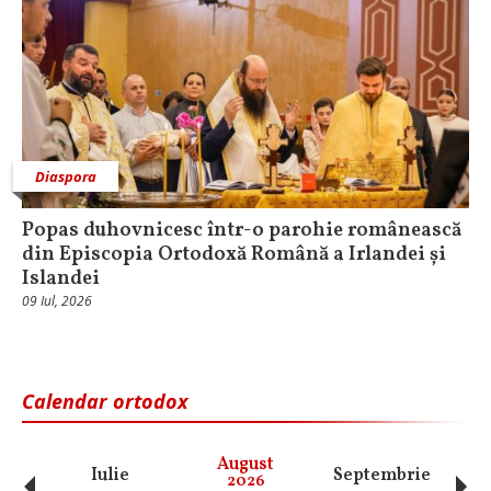
Diaspora
Popas duhovnicesc într-o parohie românească
din Episcopia Ortodoxă Română a Irlandei și
Islandei
09 Iul, 2026
Calendar ortodox
August
Iulie
Septembrie
O
2026