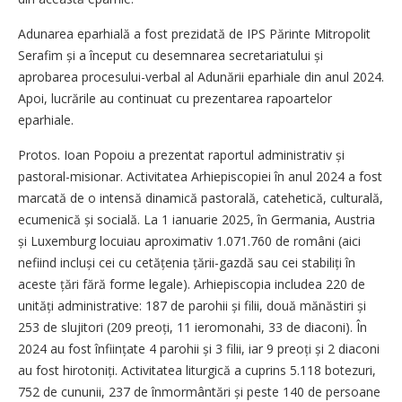
Adunarea eparhială a fost prezidată de IPS Părinte Mitropolit
Serafim și a început cu desemnarea secretariatului și
aprobarea procesului-verbal al Adunării eparhiale din anul 2024.
Apoi, lucrările au continuat cu prezentarea rapoartelor
eparhiale.
Protos. Ioan Popoiu a prezentat raportul administrativ și
pastoral-misionar. Activitatea Arhiepiscopiei în anul 2024 a fost
marcată de o intensă dinamică pastorală, catehetică, culturală,
ecumenică și socială. La 1 ianuarie 2025, în Germania, Austria
și Luxemburg locuiau aproximativ 1.071.760 de români (aici
nefiind incluși cei cu cetățenia țării-gazdă sau cei stabiliți în
aceste țări fără forme legale). Arhi­episcopia includea 220 de
unități administrative: 187 de parohii și filii, două mănăstiri și
253 de slujitori (209 preoți, 11 ieromonahi, 33 de diaconi). În
2024 au fost înființate 4 parohii și 3 filii, iar 9 preoți și 2 diaconi
au fost hirotoniți. Activitatea liturgică a cuprins 5.118 botezuri,
752 de cununii, 237 de înmormântări și peste 140 de persoane