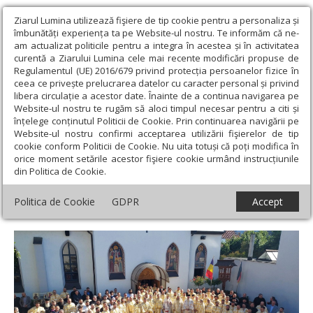
Ziarul Lumina utilizează fişiere de tip cookie pentru a personaliza și
îmbunătăți experiența ta pe Website-ul nostru. Te informăm că ne-
am actualizat politicile pentru a integra în acestea și în activitatea
curentă a Ziarului Lumina cele mai recente modificări propuse de
Regulamentul (UE) 2016/679 privind protecția persoanelor fizice în
ceea ce privește prelucrarea datelor cu caracter personal și privind
libera circulație a acestor date. Înainte de a continua navigarea pe
Website-ul nostru te rugăm să aloci timpul necesar pentru a citi și
Ziarul Lumina
›
Actualitate religioasă
›
Diaspora
›
Bilanțul
înțelege conținutul Politicii de Cookie. Prin continuarea navigării pe
activității bisericești din Arhiepiscopia Germaniei, Austriei și
Website-ul nostru confirmi acceptarea utilizării fişierelor de tip
Luxemburgului
cookie conform Politicii de Cookie. Nu uita totuși că poți modifica în
orice moment setările acestor fişiere cookie urmând instrucțiunile
Bilanțul activității bisericești din
din Politica de Cookie.
Arhiepiscopia Germaniei, Austriei și
Politica de Cookie
GDPR
Accept
Luxemburgului