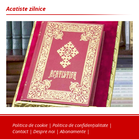
Acatiste zilnice
Politica de cookie
|
Politica de confidențialitate
|
Contact
|
Despre noi
|
Abonamente
|