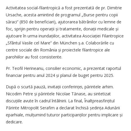
Activitatea social-filantropică a fost prezentată de pr. Dimitrie
Ursache, acesta amintind de programul „Burse pentru copii
săraci” (850 de beneficiari), ajutorarea bătrânilor cu lemne de
foc, sprijin pentru operații și tratamente, donații medicale și
ajutoare în urma inunda­țiilor, activitatea Asociației Filan­tro­pice
„Sfântul Vasile cel Mare” din München ș.a. Colaborările cu
centre sociale din România și proiectele filantropice ale
parohiilor au fost consistente.
Pr. Teofil Herineanu, consilier economic, a prezentat raportul
financiar pentru anul 2024 și planul de buget pentru 2025.
După o scurtă pauză, invitații conferinței, părintele arhim.
Nicodim Petre și părintele Nicolae Tănase, au sintetizat
discuțiile avute în cadrul întâlnirii. La final, Înaltpreasfințitul
Părinte Mitropolit Serafim a declarat închisă ședința Adunării
eparhiale, mul­țumind tuturor participanților pentru implicare și
dedicare.