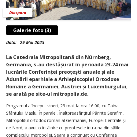
Diaspora
Galerie foto (3)
Data:
29 Mai 2025
La Catedrala Mitropolitană din Nürnberg,
Germania, s-au desfășurat în perioada 23-24 mai
lucrările Conferinței preoțești anuale și ale
Adunării eparhiale a Arhiepiscopiei Ortodoxe
Române a Germaniei, Austriei și Luxemburgului,
se arată pe site-ul mitropolia.de.
Programul a început vineri, 23 mai, la ora 16:00, cu Taina
Sfântului Maslu. În paralel, Înaltprea­sfințitul Părinte Serafim,
Mitropolitul ortodox român al Germaniei, Europei Centrale și
de Nord, a avut o întâlnire cu preotesele într-una din sălile
complexului mitropoliei. Seara a continuat cu Conferința