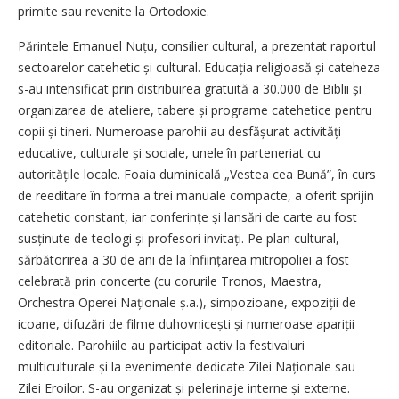
primite sau revenite la Ortodoxie.
Părintele Emanuel Nuțu, consilier cultural, a prezentat raportul
sectoarelor catehetic și cultural. Educa­ția religioasă și cateheza
s-au intensificat prin distribuirea gratuită a 30.000 de Biblii și
organizarea de ateliere, tabere și programe catehetice pentru
copii și tineri. Numeroase parohii au desfășurat activități
educative, culturale și sociale, unele în parteneriat cu
autoritățile locale. Foaia duminicală „Vestea cea Bună”, în curs
de reeditare în forma a trei manuale compacte, a oferit sprijin
catehetic constant, iar conferințe și lansări de carte au fost
susținute de teologi și profesori invitați. Pe plan cultural,
sărbătorirea a 30 de ani de la înfiin­țarea mitropoliei a fost
celebrată prin concerte (cu corurile Tronos, Maestra,
Orchestra Operei Na­ționale ș.a.), simpozioane, ex­po­zi­ții de
icoane, difuzări de filme du­hov­nicești și numeroase apa­riții
editoriale. Parohiile au participat activ la festivaluri
multiculturale și la evenimente dedicate Zilei Naționale sau
Zilei Eroilor. S-au organizat și pelerinaje interne și externe.