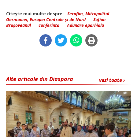
Citeşte mai multe despre:
Serafim, Mitropolitul
Germaniei, Europei Centrale şi de Nord
-
Sofian
Braşoveanul
-
conferinta
-
Adunare eparhiala
Alte articole din Diaspora
vezi toate ›