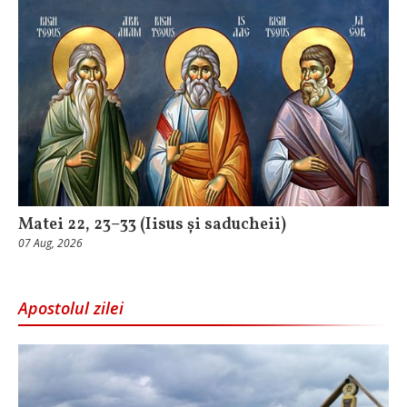
Matei 22, 23–33 (Iisus și saducheii)
07 Aug, 2026
Apostolul zilei