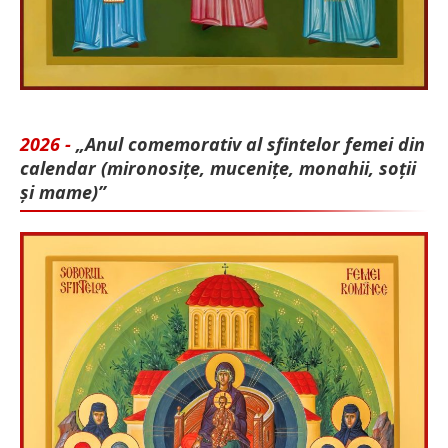
2026 -
„Anul comemorativ al sfintelor femei din
calendar (mironosițe, mu­cenițe, monahii, soții
și mame)”