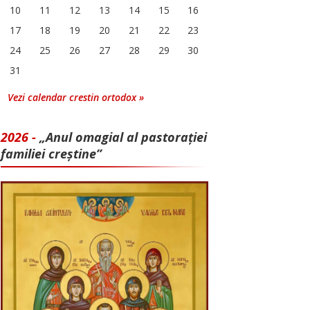
10
11
12
13
14
15
16
17
18
19
20
21
22
23
24
25
26
27
28
29
30
31
Vezi calendar crestin ortodox »
2026 -
„Anul omagial al pastorației
familiei creștine”