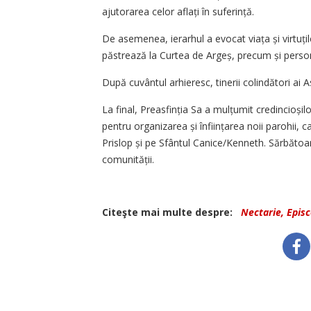
ajutorarea celor aflați în suferință.
De asemenea, ierarhul a evocat viața și virtuțil
păstrează la Curtea de Argeș, precum și person
După cuvântul arhieresc, tinerii colindători ai A
La final, Preasfinția Sa a mulțumit credincioșil
pentru organizarea și înființarea noii parohii, c
Prislop și pe Sfântul Canice/Kenneth. Sărbătoa
comunității.
Citeşte mai multe despre:
Nectarie, Episco