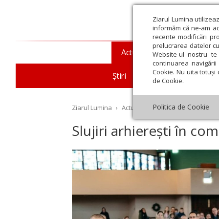
Ziarul Lumina utilizea
informăm că ne-am actu
recente modificări pr
prelucrarea datelor cu
Actualitate religioasă
T
Website-ul nostru te 
continuarea navigării 
Cookie. Nu uita totuși 
Știri
Mesaje și cuvântări
de Cookie.
Politica de Cookie
Ziarul Lumina
›
Actualitate religioasă
›
Diaspor
Slujiri arhierești în co
st
Septembrie
Octombrie
Noiembrie
Decembrie
Ianuar