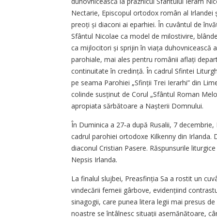
duhovnicească la praznicul Sfântului Ierarh Nicol
Nectarie, Episcopul ortodox român al Irlandei ș
preoți și diaconi ai eparhiei. În cuvântul de înv
Sfântul Nicolae ca model de milostivire, blândeț
ca mijlocitori și sprijin în viața duhovnicească a
parohiale, mai ales pentru românii aflați depart
continuitate în credință. În cadrul Sfintei Litur
pe seama Parohiei „Sfinții Trei Ierarhi” din Lim
colinde susținut de Corul „Sfântul Roman Melodu
apropiata sărbătoare a Nașterii Domnului.
În Duminica a 27‑a după Rusalii, 7 decembrie, P
cadrul parohiei ortodoxe Kilkenny din Irlanda.
diaconul Cristian Pasere. Răspunsurile liturgice 
Nepsis Irlanda.
La finalul slujbei, Preasfinția Sa a rostit un cu
vindecării femeii gârbove, evidențiind contrastu
sinagogii, care punea litera legii mai presus de 
noastre se întâlnesc situații asemănătoare, când