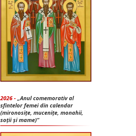
2026 -
„Anul comemorativ al
sfintelor femei din calendar
(mironosițe, mu­cenițe, monahii,
soții și mame)”