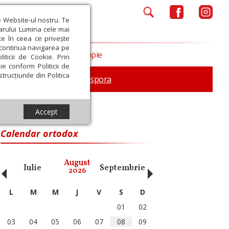
e Website-ul nostru. Te
iarului Lumina cele mai
ce în ceea ce privește
a continua navigarea pe
Opinii
Filantropie
iticii de Cookie. Prin
ie conform Politicii de
trucțiunile din Politica
In memoriam
Diaspora
Accept
Calendar ortodox
‹
›
August
Iulie
Septembrie
Octombrie
Noiembri
2026
L
M
M
J
V
S
D
01
02
03
04
05
06
07
08
09