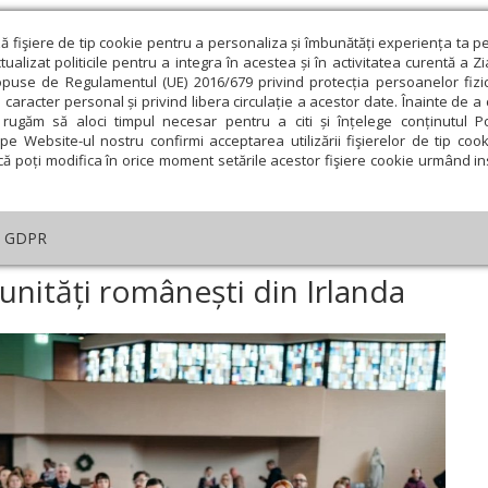
ză fişiere de tip cookie pentru a personaliza și îmbunătăți experiența ta p
alizat politicile pentru a integra în acestea și în activitatea curentă a Z
opuse de Regulamentul (UE) 2016/679 privind protecția persoanelor fizi
 caracter personal și privind libera circulație a acestor date. Înainte de 
eologie și spiritualitate
Educaţie și Cultură
Societate
rugăm să aloci timpul necesar pentru a citi și înțelege conținutul Pol
pe Website-ul nostru confirmi acceptarea utilizării fişierelor de tip cook
că poți modifica în orice moment setările acestor fişiere cookie urmând ins
An omagial
Comunicate de presă
Documentar
GDPR
a
›
Slujiri arhierești în comunități românești din Irlanda
munități românești din Irlanda
ie
Februarie
Martie
Aprilie
Mai
Iunie