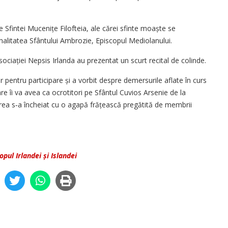
e Sfintei Mucenițe Filofteia, ale cărei sfinte moaște se
alitatea Sfântului Ambrozie, Episcopul Mediolanului.
sociației Nepsis Irlanda au prezentat un scurt recital de colinde.
or pentru participare și a vorbit despre demersurile aflate în curs
are îi va avea ca ocrotitori pe Sfântul Cuvios Arsenie de la
rea s‑a încheiat cu o agapă frățească pregătită de membrii
pul Irlandei și Islandei