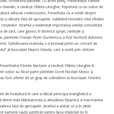
ae, ocrotitorul parohiei. Cu acest prilej, Preasfințitul Părinte
i Islandei, a săvârșit Sfânta Liturghie, împreună cu un sobor de
ățătură adresat credincioșilor, Preasfinția Sa a vorbit despre
e și dăruire față de aproapele, subliniind totodată rolul sfinților
 creștinilor. Ierarhul a evidențiat importanța unității comunității
e de țară, care găsesc în Biserică sprijin, nădejde și
ghii, părintele Cristian Florin Dumitrescu a fost hirotesit duhovnic
erick. Sărbătoarea hramului s‑a încheiat printr‑un concert de
l” al Asociației Nepsis Irlanda, care a vestit prin cântare
reasfințitul Părinte Nectarie a săvârșit Sfânta Liturghie în
 Din sobor au făcut parte părintele Dorel Nicolae Moțoc și
au fost oferite de un grup de colindători ai Asociației Tinerilor
vânt de învățătură în care a tâlcuit pericopa evanghelică a
l dintre mila Mântuitorului și atitudinea fățarnică a mai‑marelui
iubirea față de aproapele. Ierarhul a arătat că și în zilele
 oamenii caută justificări pentru lipsa implicării lor în