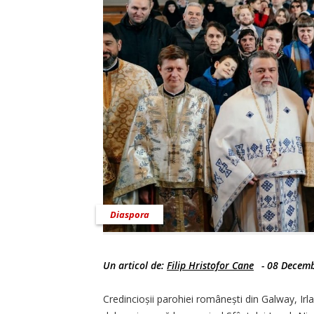
Diaspora
Un articol de:
Filip Hristofor Cane
-
08 Decemb
Credincioșii parohiei românești din Galway, I