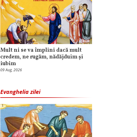
Mult ni se va împlini dacă mult
credem, ne rugăm, nădăjduim și
iubim
09 Aug, 2026
Evanghelia zilei