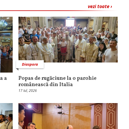
vezi toate ›
Diaspora
a a
Popas de rugăciune la o parohie
românească din Italia
17 Iul, 2026