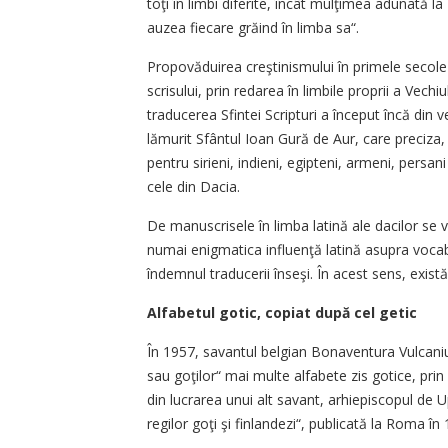
toţi în limbi diferite, încât mulţimea adunată l
auzea fiecare grăind în limba sa“.
Propovăduirea creştinismului în primele secole 
scrisului, prin redarea în limbile proprii a Vec
traducerea Sfintei Scripturi a început încă din v
lămurit Sfântul Ioan Gură de Aur, care preciza, 
pentru sirieni, indieni, egipteni, armeni, persa
cele din Dacia.
De manuscrisele în limba latină ale dacilor se va
numai enigmatica influenţă latină asupra vocabula
îndemnul traducerii înseşi. În acest sens, exis
Alfabetul gotic, copiat după cel getic
În 1957, savantul belgian Bonaventura Vulcanius
sau goţilor“ mai multe alfabete zis gotice, prin 
din lucrarea unui alt savant, arhiepiscopul de 
regilor goţi şi finlandezi“, publicată la Roma în