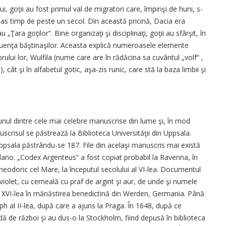
ui, goţii au fost primul val de migratori care, împinşi de huni, s-
as timp de peste un secol. Din această pricină, Dacia era
 „Ţara goţilor“. Bine organizaţi şi disciplinaţi, goţii au sfârşit, în
nfluenţa băştinaşilor. Aceasta explică numeroasele elemente
torului lor, Wulfila (nume care are în rădăcina sa cuvântul „volf“ ,
 cât şi în alfabetul gotic, aşa-zis runic, care stă la baza limbii şi
 unul dintre cele mai celebre manuscrise din lume şi, în mod
scrisul se păstrează la Biblioteca Universităţii din Uppsala.
 Uppsala păstrându-se 187. File din acelaşi manuscris mai există
ilano. „Codex Argenteus“ a fost copiat probabil la Ravenna, în
Theodoric cel Mare, la începutul secolului al VI-lea. Documentul
iolet, cu cerneală cu praf de argint şi aur, de unde şi numele
al XVI-lea în mănăstirea benedictină din Werden, Germania. Până
ph al II-lea, după care a ajuns la Praga. În 1648, după ce
dă de război şi au dus-o la Stockholm, fiind depusă în biblioteca