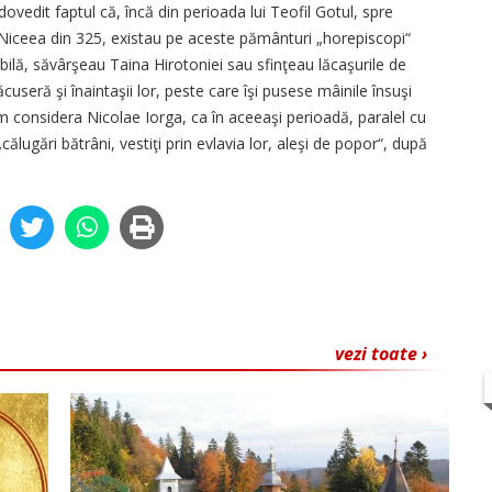
dovedit faptul că, încă din perioada lui Teofil Gotul, spre
 Niceea din 325, existau pe aceste pământuri „horepiscopi“
bilă, săvârşeau Taina Hirotoniei sau sfinţeau lăcaşurile de
useră şi înaintaşii lor, peste care îşi pusese mâinile însuşi
m considera Nicolae Iorga, ca în aceeaşi perioadă, paralel cu
i „călugări bătrâni, vestiţi prin evlavia lor, aleşi de popor“, după
vezi toate ›