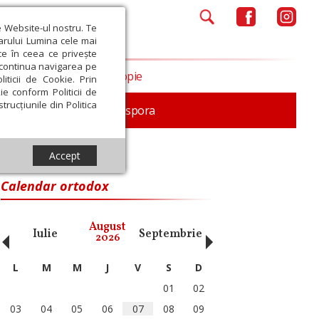
e Website-ul nostru. Te
iarului Lumina cele mai
ce în ceea ce privește
a continua navigarea pe
Opinii
Filantropie
iticii de Cookie. Prin
ie conform Politicii de
trucțiunile din Politica
In memoriam
Diaspora
Accept
Calendar ortodox
‹
›
August
Iulie
Septembrie
Octombrie
Noiembri
2026
L
M
M
J
V
S
D
01
02
03
04
05
06
07
08
09