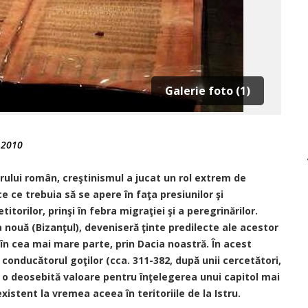
Galerie foto (1)
 2010
ului român, creştinismul a jucat un rol extrem de
e ce trebuia să se apere în faţa presiunilor şi
itorilor, prinşi în febra migraţiei şi a peregrinărilor.
 nouă (Bizanţul), deveniseră ţinte predilecte ale acestor
 în cea mai mare parte, prin Dacia noastră. În acest
- conducătorul goţilor (cca. 311-382, după unii cercetători,
e o deosebită valoare pentru înţelegerea unui capitol mai
xistent la vremea aceea în teritoriile de la Istru.