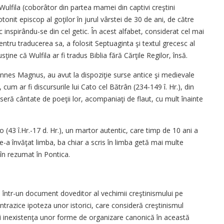
ulfila (coborâtor din partea mamei din captivi creştini
otonit episcop al goţilor în jurul vârstei de 30 de ani, de către
c inspirându-se din cel getic. În acest alfabet, considerat cel mai
entru traducerea sa, a folosit Septuaginta şi textul grecesc al
ţine că Wulfila ar fi tradus Biblia fără Cărţile Regilor, însă.
annes Magnus, au avut la dispoziţie surse antice şi medievale
 cum ar fi discursurile lui Cato cel Bătrân (234-149 î. Hr.), din
seseră cântate de poeţii lor, acompaniaţi de flaut, cu mult înainte
 (43 î.Hr.-17 d. Hr.), un martor autentic, care timp de 10 ani a
le-a învăţat limba, ba chiar a scris în limba getă mai multe
în rezumat în Pontica.
ie într-un document doveditor al vechimii creştinismului pe
contrazice ipoteza unor istorici, care consideră creştinismul
 inexistenţa unor forme de organizare canonică în această