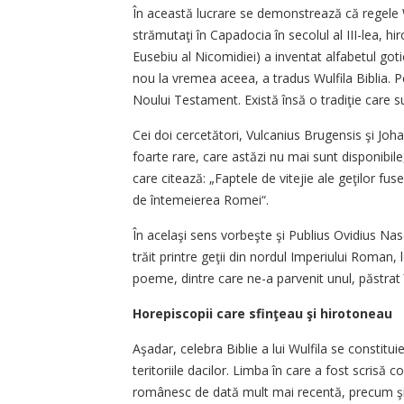
În această lucrare se demonstrează că regele W
strămutaţi în Capadocia în secolul al III-lea, hir
Eusebiu al Nicomidiei) a inventat alfabetul goti
nou la vremea aceea, a tradus Wulfila Biblia. P
Noului Testament. Există însă o tradiţie care sus
Cei doi cercetători, Vulcanius Brugensis şi Joh
foarte rare, care astăzi nu mai sunt disponibile,
care citează: „Faptele de vitejie ale geţilor fu
de întemeierea Romei“.
În acelaşi sens vorbeşte şi Publius Ovidius Naso
trăit printre geţii din nordul Imperiului Roman, 
poeme, dintre care ne-a parvenit unul, păstrat 
Horepiscopii care sfinţeau şi hirotoneau
Aşadar, celebra Biblie a lui Wulfila se constitu
teritoriile dacilor. Limba în care a fost scrisă 
românesc de dată mult mai recentă, precum şi