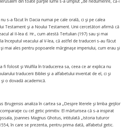
a Ierusalim din toate părţile lumii s-a umplut „de nedumerire, că-i
nu s-a făcut în Dacia numai pe cale orală, ci şi pe calea
hiului Testament şi a Noului Testament. Unii cercetători afirmă că
eacul al II-lea d. Hr., cum atestă Tertulian (197) sau şi mai
la începutul veacului al V-lea, că astfel de traduceri s-au făcut
ni şi mai ales pentru popoarele mărginaşe imperiului, cum erau şi
 fi folosit şi Wulfila în traducerea sa, ceea ce ar explica nu
rului traducerii Bibliei şi a alfabetului inventat de el, ci şi
tă şi o dovadă academică.
 Brugensis analiza în cartea sa „Despre literele şi limba geţilor
comparaţie cu cel getic primitiv. El mărturisea că s-a inspirat
Upssala, Joannes Magnus Ghotus, intitulată „Istoria tuturor
 1554, în care se prezenta, pentru prima dată, alfabetul getic.