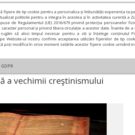
ză fişiere de tip cookie pentru a personaliza și îmbunătăți experiența ta p
alizat politicile pentru a integra în acestea și în activitatea curentă a Z
opuse de Regulamentul (UE) 2016/679 privind protecția persoanelor fizi
 caracter personal și privind libera circulație a acestor date. Înainte de 
eologie și spiritualitate
Educaţie și Cultură
Societate
rugăm să aloci timpul necesar pentru a citi și înțelege conținutul Pol
pe Website-ul nostru confirmi acceptarea utilizării fişierelor de tip cook
că poți modifica în orice moment setările acestor fişiere cookie urmând ins
An omagial
Comunicate de presă
Documentar
GDPR
tar
›
Biblia lui Wulfila, dovadă a vechimii creştinismului românesc
dă a vechimii creştinismului
ie
Februarie
Martie
Aprilie
Mai
Iunie