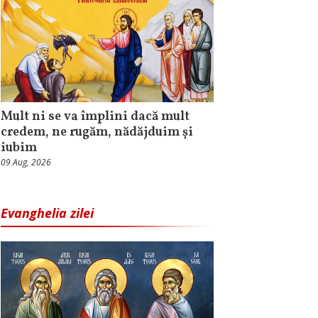
Mult ni se va împlini dacă mult
credem, ne rugăm, nădăjduim și
iubim
09 Aug, 2026
Evanghelia zilei