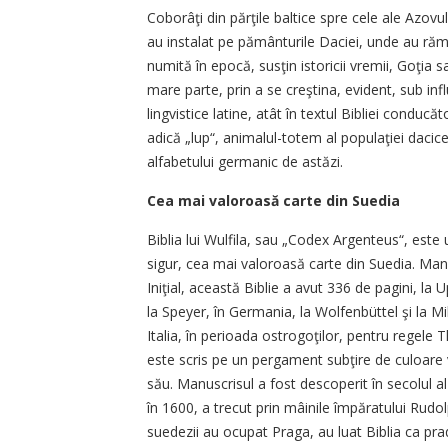
Coborâţi din părţile baltice spre cele ale Azovul
au instalat pe pământurile Daciei, unde au răm
numită în epocă, susţin istoricii vremii, Goţia sau
mare parte, prin a se creştina, evident, sub i
lingvistice latine, atât în textul Bibliei conducă
adică „lup“, animalul-totem al populaţiei dacice),
alfabetului germanic de astăzi.
Cea mai valoroasă carte din Suedia
Biblia lui Wulfila, sau „Codex Argenteus“, este
sigur, cea mai valoroasă carte din Suedia. Manu
Iniţial, această Biblie a avut 336 de pagini, la
la Speyer, în Germania, la Wolfenbüttel şi la M
Italia, în perioada ostrogoţilor, pentru regele 
este scris pe un pergament subţire de culoare v
său. Manuscrisul a fost descoperit în secolul 
în 1600, a trecut prin mâinile împăratului Rudol
suedezii au ocupat Praga, au luat Biblia ca pra