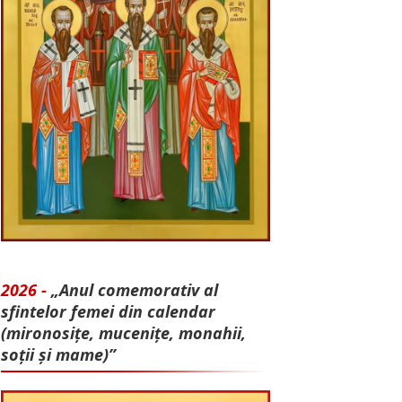
2026 -
„Anul comemorativ al
sfintelor femei din calendar
(mironosițe, mu­cenițe, monahii,
soții și mame)”