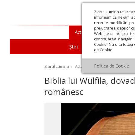
Ziarul Lumina utilizea
informăm că ne-am actu
recente modificări pr
prelucrarea datelor cu
Actualitate religioasă
T
Website-ul nostru te 
continuarea navigării 
Cookie. Nu uita totuși 
Știri
Mesaje și cuvântări
de Cookie.
Politica de Cookie
Ziarul Lumina
›
Actualitate religioasă
›
Documen
Biblia lui Wulfila, dova
românesc
st
Septembrie
Octombrie
Noiembrie
Decembrie
Ianuar