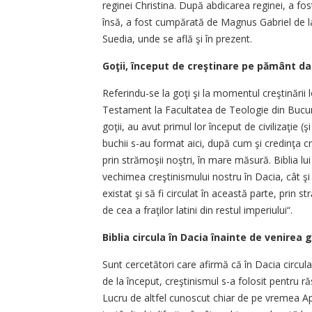
reginei Christina. După abdicarea reginei, a fos
însă, a fost cumpărată de Magnus Gabriel de la 
Suedia, unde se află şi în prezent.
Goţii, început de creştinare pe pământ da
Referindu-se la goţi şi la momentul creştinări
Testament la Facultatea de Teologie din Bucure
goţii, au avut primul lor început de civilizaţie 
buchii s-au format aici, după cum şi credinţa cr
prin strămoşii noştri, în mare măsură. Biblia lu
vechimea creştinismului nostru în Dacia, cât şi 
existat şi să fi circulat în această parte, prin s
de cea a fraţilor latini din restul imperiului“.
Biblia circula în Dacia înainte de venirea g
Sunt cercetători care afirmă că în Dacia circula B
de la început, creştinismul s-a folosit pentru r
Lucru de altfel cunoscut chiar de pe vremea Apo