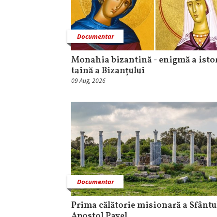
Documentar
Monahia bizantină - enigmă a istor
taină a Bizanțului
09 Aug, 2026
Documentar
Prima călătorie misionară a Sfântu
Apostol Pavel