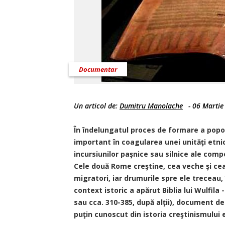
Documentar
Un articol de:
Dumitru Manolache
-
06 Martie
În îndelungatul proces de formare a popor
important în coagularea unei unităţi etnic
incursiunilor paşnice sau silnice ale compet
Cele două Rome creştine, cea veche şi cea
migratori, iar drumurile spre ele treceau,
context istoric a apărut Biblia lui Wulfila 
sau cca. 310-385, după alţii), document d
puţin cunoscut din istoria creştinismului e