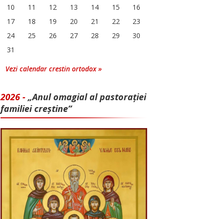
10
11
12
13
14
15
16
17
18
19
20
21
22
23
24
25
26
27
28
29
30
31
Vezi calendar crestin ortodox »
2026 -
„Anul omagial al pastorației
familiei creștine”