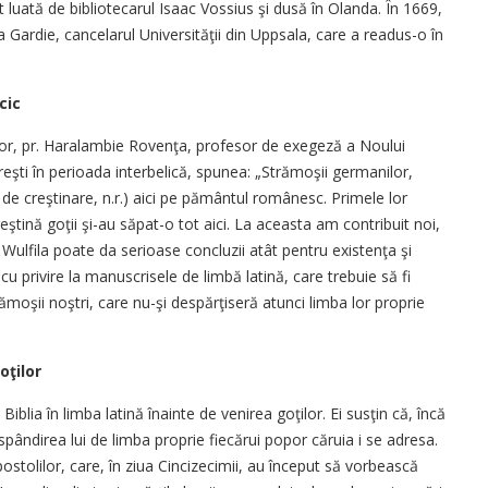
t luată de bibliotecarul Isaac Vossius şi dusă în Olanda. În 1669,
Gardie, cancelarul Universităţii din Uppsala, care a readus-o în
cic
i lor, pr. Haralambie Rovenţa, profesor de exegeză a Noului
şti în perioada interbelică, spunea: „Strămoşii germanilor,
(şi de creştinare, n.r.) aici pe pământul românesc. Primele lor
eştină goţii şi-au săpat-o tot aici. La aceasta am contribuit noi,
i Wulfila poate da serioase concluzii atât pentru existenţa şi
cu privire la manuscrisele de limbă latină, care trebuie să fi
trămoşii noştri, care nu-şi despărţiseră atunci limba lor proprie
oţilor
iblia în limba latină înainte de venirea goţilor. Ei susţin că, încă
ăspândirea lui de limba proprie fiecărui popor căruia i se adresa.
stolilor, care, în ziua Cincizecimii, au început să vorbească