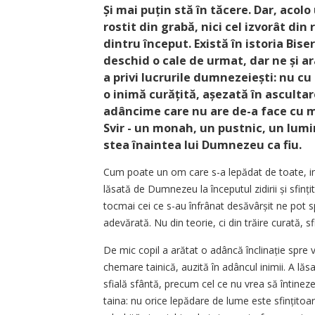
Și mai puțin stă în tăcere. Dar, acol
rostit din grabă, nici cel izvorât din
dintru început. Există în istoria Biseri
deschid o cale de urmat, dar ne și a
a privi lucrurile dumne­zeiești: nu c
o inimă curățită, așezată în ascul­tar
adâncime care nu are de-a face cu ma
Svir - un monah, un pustnic, un lumi
stea înaintea lui Dumnezeu ca fiu.
Cum poate un om care s-a lepădat de toate, inc
lăsată de Dumnezeu la începutul zidirii și sfin
tocmai cei ce s-au înfrânat desăvârșit ne pot s
adevărată. Nu din teorie, ci din trăire curată, sfi
De mic copil a arătat o adâncă înclinație spre vi
chemare tainică, auzită în adâncul inimii. A lăs
sfială sfântă, precum cel ce nu vrea să întineze
taina: nu orice lepădare de lume este sfințito