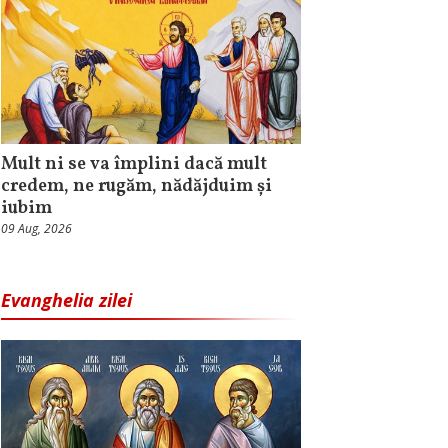
Mult ni se va împlini dacă mult
credem, ne rugăm, nădăjduim și
iubim
09 Aug, 2026
Evanghelia zilei