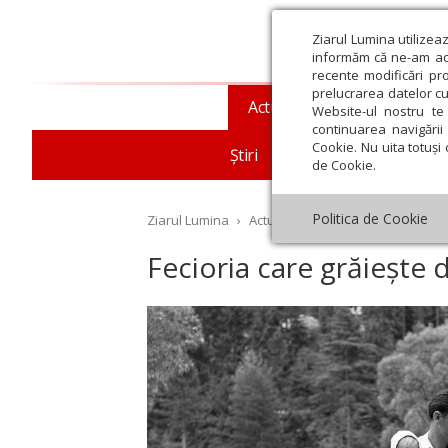
Ziarul Lumina utilizea
informăm că ne-am actu
recente modificări pr
prelucrarea datelor cu
Actualitate religioasă
T
Website-ul nostru te 
continuarea navigării 
Cookie. Nu uita totuși 
Știri
Mesaje și cuvântări
de Cookie.
Politica de Cookie
Ziarul Lumina
›
Actualitate religioasă
›
Documen
Fecioria care grăiește
st
Septembrie
Octombrie
Noiembrie
Decembrie
Ianuar