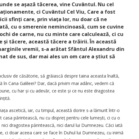
o unde se așază tăcerea, vine Cuvântul. Nu cel
 raționamente, ci Cuvântul Cel Viu, Care a fost
cii sfinți care, prin viața lor, nu doar că ne
rată, cu o smerenie nemin­cinoasă, cum se cuvine
u ochi de carne, nu cu minte care calculează, ci cu
e și tăcere, această tăcere a trăirii. În această
r­ginile vremii, s-a arătat Sfântul Alexandru din
nat de sus, dar mai ales un om care a știut să
lusiv de căsătorie, să grăiască despre taina aceasta ­înaltă,
țită în Cana Galileei? Dar, dacă privim mai adânc, vedem că
pune, cu har și cu adevăr, ce este și ce nu este dragostea
nțită.
ața ascetică, iar, cu timpul, această dorire s-a lămurit într-o
at casa părintească, nu cu dispreț pentru cele lumești, ci cu o
 nici dragostea părintească, nici darul lui Dumnezeu. Căci iată
are, ci doar aceea care se face în Duhul lui Dumnezeu, cu inimă