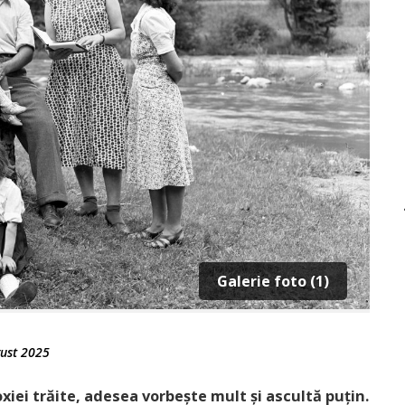
Galerie foto (1)
ust 2025
xiei trăite, adesea vorbește mult și ascultă puțin.