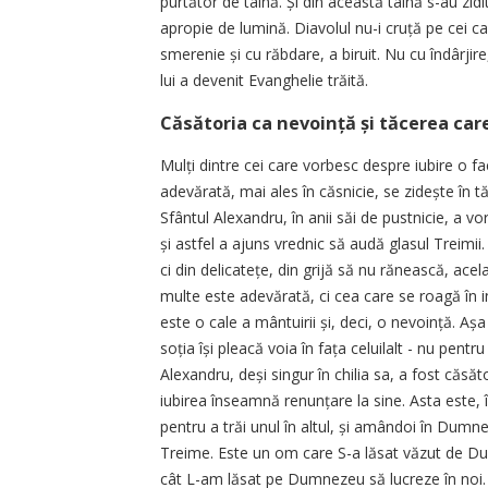
purtător de taină. Și din această taină s-au zidit ș
apropie de lumină. Diavolul nu-i cruță pe cei 
smerenie și cu răbdare, a biruit. Nu cu îndârjire
lui a devenit Evanghelie trăită.
Căsătoria ca nevoință și tăcerea car
Mulți dintre cei care vorbesc despre iubire o fa
adevărată, mai ales în căsnicie, se zidește în 
Sfântul Alexandru, în anii săi de pustnicie, a 
și astfel a ajuns vrednic să audă glasul Treimii.
ci din delicatețe, din grijă să nu rănească, ace
multe este adevărată, ci cea care se roagă în in
este o cale a mântuirii și, deci, o nevoință. Așa
soția își pleacă voia în fața celuilalt - nu pentru
Alexandru, deși singur în chilia sa, a fost căsă
iubirea înseamnă renunțare la sine. Asta este,
pentru a trăi unul în altul, și amândoi în Dum
Treime. Este un om care S-a lăsat văzut de Du
cât L-am lăsat pe Dumnezeu să lucreze în noi. Î