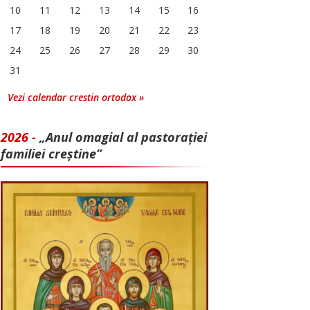
10
11
12
13
14
15
16
17
18
19
20
21
22
23
24
25
26
27
28
29
30
31
Vezi calendar crestin ortodox »
2026 -
„Anul omagial al pastorației
familiei creștine”