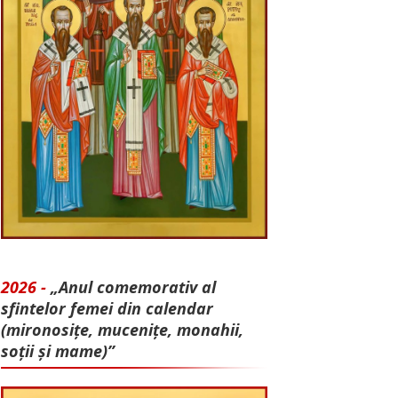
2026 -
„Anul comemorativ al
sfintelor femei din calendar
(mironosițe, mu­cenițe, monahii,
soții și mame)”