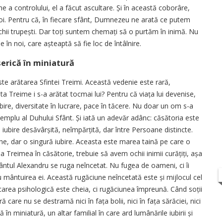
e a controlului, el a făcut ascultare. Și în această coborâre,
noi. Pentru că, în fiecare sfânt, Dumnezeu ne arată ce putem
hii trupești. Dar toți suntem chemați să o purtăm în inimă. Nu
 în noi, care așteaptă să fie loc de întâlnire.
iserică în miniatură
te arătarea Sfintei Treimi. Această vedenie este rară,
a Treime i s-a arătat tocmai lui? Pentru că viața lui devenise,
iubire, diversitate în lucrare, pace în tăcere. Nu doar un om s-a
emplu al Duhului Sfânt. Și iată un adevăr adânc: căsătoria este
o iubire desăvârșită, neîmpărțită, dar între Persoane distincte.
oane, dar o singură iubire. Aceasta este marea taină pe care o
ea Treimea în căsătorie, trebuie să avem ochii inimii curățiți, așa
fântul Alexandru se ruga neîncetat. Nu fugea de oameni, ci îi
 mântuirea ei. Această rugăciune neîncetată este și mijlocul cel
carea psihologică este cheia, ci rugăciunea împreună. Când soții
 care nu se destramă nici în fața bolii, nici în fața sărăciei, nici
 în miniatură, un altar familial în care ard lumânările iubirii și