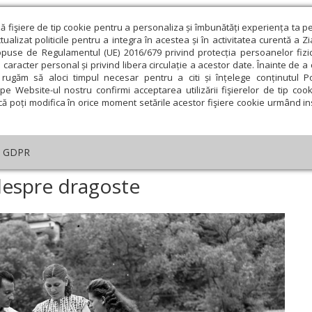
ză fişiere de tip cookie pentru a personaliza și îmbunătăți experiența ta p
alizat politicile pentru a integra în acestea și în activitatea curentă a Z
opuse de Regulamentul (UE) 2016/679 privind protecția persoanelor fizi
 caracter personal și privind libera circulație a acestor date. Înainte de 
eologie și spiritualitate
Educaţie și Cultură
Societate
rugăm să aloci timpul necesar pentru a citi și înțelege conținutul Pol
pe Website-ul nostru confirmi acceptarea utilizării fişierelor de tip cook
că poți modifica în orice moment setările acestor fişiere cookie urmând ins
An omagial
Comunicate de presă
Documentar
GDPR
tar
›
Fecioria care grăiește despre dragoste
 despre dragoste
ie
Februarie
Martie
Aprilie
Mai
Iunie