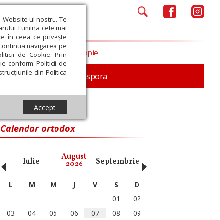
e Website-ul nostru. Te
iarului Lumina cele mai
ce în ceea ce privește
a continua navigarea pe
Opinii
Filantropie
iticii de Cookie. Prin
ie conform Politicii de
trucțiunile din Politica
In memoriam
Diaspora
Accept
Calendar ortodox
‹
›
August
Iulie
Septembrie
Octombrie
Noiembri
2026
L
M
M
J
V
S
D
01
02
03
04
05
06
07
08
09