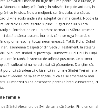
curat. Adevăratul monah nu fuge de lume pentru că o urăște, ci
a. Monahul o iubește în Duh și în Adevăr. Timp de ani buni, în
gurării cu Hristos. Nu s-a mulțumit cu rânduiala, ci a căutat
Căci El vine acolo unde este așteptat cu inima curată. Nopțile lui
, iar zilele lui erau tăcute și pline. Rugăciunea lui nu era
 Mulți au întrebat de ce i S-a arătat tocmai lui Sfânta Treime?
i după adâncul ascuns. Într-o zi, când se ruga în taină, o
în chip omenesc - și totuși neomenească. Tatăl, Fiul și Duhul
ei Tineri, asemenea Oaspeților din Vechiul Testament, la stejarul
ru. Și nu era simbol, ci prezență. Dumnezeul Cel Unul în Ființă
e unui om în taină, în vremuri de adâncă pustnicie. Ce a simțit
lat în sufletul lui nu ne este dat să pătrundem. Dar știm că,
mit poruncă să zidească o biserică în numele Sfintei Treimi - și a
u a avut vedenie ca să se mângâie, ci ca să se smerească mai
alții. Dumnezeu nu dă descoperiri pentru a hrăni curiozitatea, ci
ta.
 de familie
 pe Sfântul Alexandru de Svir de taina căsătoriei. Fiind un om al