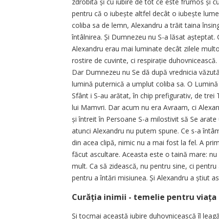
zdrobită și cu iubire de tot ce este frumos și 
pentru că o iubește altfel decât o iubește lume
coliba sa de lemn, Alexandru a trăit taina însin
întâlnirea. Și Dumnezeu nu S-a lăsat așteptat. 
Alexandru erau mai luminate decât zilele multora
rostire de cuvinte, ci respirație duhovnicească.
Dar Dumnezeu nu Se dă după vrednicia văzută, c
lumină puternică a umplut coliba sa. O Lumină 
Sfânt i S-au arătat, în chip prefigurativ, de tr
lui Mamvri. Dar acum nu era Avraam, ci Alexand
și întreit în Persoane S-a milostivit să Se arat
atunci Alexandru nu putem spune. Ce s-a întâmp
din acea clipă, nimic nu a mai fost la fel. A pri
făcut ascultare. Aceasta este o taină mare: n
mult. Ca să zidească, nu pentru sine, ci pentru 
pentru a întări misiunea. Și Alexandru a știut as
Curăția inimii - temelie pentru viața
Și tocmai această iubire duhovnicească îl leagă