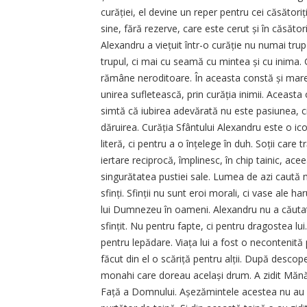
curăției, el devine un reper pentru cei căsătoriți,
sine, fără rezerve, care este cerut și în căsăto
Alexandru a viețuit într-o curăție nu numai trupe
trupul, ci mai cu seamă cu mintea și cu inima. 
rămâne neroditoare. În aceasta constă și marea
unirea sufletească, prin curăția inimii. Aceasta
simtă că iubirea adevărată nu este pasiunea, ci
dăruirea. Curăția Sfântului Alexandru este o ic
literă, ci pentru a o înțelege în duh. Soții care t
iertare reciprocă, împlinesc, în chip tainic, ace
singurătatea pustiei sale. Lumea de azi caută 
sfinți. Sfinții nu sunt eroi morali, ci vase ale 
lui Dumnezeu în oameni. Alexandru nu a căutat 
sfințit. Nu pentru fapte, ci pentru dragostea lu
pentru lepădare. Viața lui a fost o necontenit
făcut din el o scăriță pentru alții. După descop
monahi care doreau același drum. A zidit Mănăst
Față a Domnului. Așezămintele acestea nu au fost 