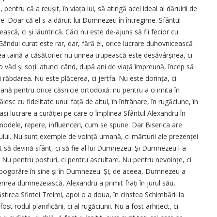
 pentru că a reușit, în viața lui, să atingă acel ideal al dăruirii de
rie. Doar că el s-a dăruit lui Dumnezeu în întregime. Sfântul
ască, ci și lăuntrică. Căci nu este de-ajuns să fii ­fecior cu
Gândul curat este rar, dar, fără el, orice lucrare duhovnicească
 taină a căsătoriei: nu unirea trupească este desăvârșirea, ci
 o văd și soții atunci când, după ani de viață împreună, încep să
 răbdarea. Nu este plăcerea, ci jertfa. Nu este dorința, ci
oană pentru orice căsnicie ortodoxă: nu pentru a o imita în
răiesc cu fidelitate unul față de altul, în înfrânare, în rugăciune, în
eași lucrare a curăției pe care o împlinea Sfântul Alexandru în
modele, repere, influenceri, cum se spune. Dar Biserica are
harului. Nu sunt exemple de voință umană, ci mărturii ale prezenței
să devină sfânt, ci să fie al lui Dumnezeu. Și Dumnezeu l-a
i. Nu pentru posturi, ci pentru ascultare. Nu pentru nevoințe, ci
ă pogorâre în sine și în Dumnezeu. Și, de aceea, Dumnezeu a
erirea dumnezeiască, Alexandru a primit frați în jurul său,
irea Sfintei Treimi, apoi o a doua, în cinstea Schimbării la
rodul planificării, ci al rugăciunii. Nu a fost arhitect, ci