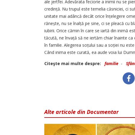
ale jertfei. Adevărata feciorie a inimii nu se pie
credință. Nu trupul este temelia căsniciei, ci suf
unitate mai adâncă decât orice înțelegere omen
rănește, nu se înalță pe sine, ci se pleacă cu bl
iubirii. Orice cămin în care se iartă din inimă 
tăcută, ne învață să ne iertăm chiar înainte ca 
în familie. Alegerea soțului sau a soției nu este
Când inima este curată, ea aude voia lui Dum
Citeşte mai multe despre:
familie
-
Sfân
Alte articole din Documentar