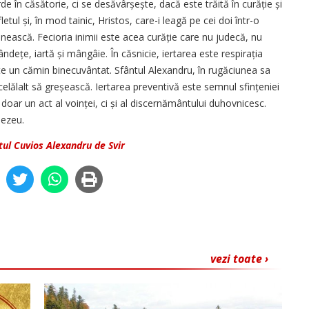
rde în căsătorie, ci se desăvârșește, dacă este trăită în curăție și
letul și, în mod tainic, Hristos, care-i leagă pe cei doi într-o
ească. Fecioria inimii este acea curăție care nu judecă, nu
ândețe, iartă și mângâie. În căsnicie, iertarea este respirația
este un cămin binecuvântat. Sfântul Alexandru, în rugăciunea sa
celălalt să greșească. Iertarea preventivă este semnul sfințeniei
 doar un act al voinței, ci și al discernământului duhovnicesc.
nezeu.
tul Cuvios Alexandru de Svir
vezi toate ›