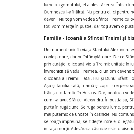
lume a zgomotului, el a ales tăcerea. Într-o lum
Dumnezeu l-a înălțat. Nu pentru el, ci pentru 
deveni. Nu toți vom vedea Sfânta Treime cu oc
toți vom merge în pus­tie, dar toți avem o pustie
Familia - icoană a Sfintei Treimi și b
Un moment unic în viața Sfântului Alexandru es
copleșitoare, dar nu întâmplătoare. De ce Sfânt
prin curăție, o icoană vie a Treimii: unitate în 
învrednicit să vadă Treimea, ci un om devenit t
o icoană a Treimii. Tatăl, Fiul și Duhul Sfânt - 
Așa și familia: tată, mamă și copil - trei pers
trăiește o familie în Hristos. Dar, pentru a ved
cum i-a avut Sfântul Alexandru. În pustia sa, S
purta în rugăciune. Se ruga pentru lume, pentru
mai puternic de unitate în căsnicie. Nu comuni
se roagă împreună, se zidește între ei o legătură
în fața morții. Adevărata căsnicie este o biserică