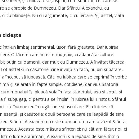
i suflete, și chilii. A fost și ispitit, cum sunt toți cei care se
care se apropie de Dumnezeu. Dar Sfântul Alexandru, cu
, ci cu blândețe. Nu cu argumente, ci cu iertare. Și, astfel, viața
e zidește
c într-un limbaj sentimental, ușor, fără greutate. Dar iubirea
tăcere. O tăcere care nu este muțenie, ci adâncă ascultare.
vorbit puțin cu oamenii, dar mult cu Dumnezeu. A învățat tăcerea,
 Tot astfel și în căsătorie: cine învață să tacă, nu din supărare,
la a început să iubească. Căci nu iubirea care se exprimă în vorbe
imă și se arată în fapte simple, cotidiene, dar vii. Căsătoria
 cum monahul își pleacă voia în fața starețului, așa și soțul, și
 a fi subjugați, ci pentru a se împlini în iubirea lui Hristos. Sfântul
torit cu Dumnezeu în rugăciune și ascultare. El a înțeles că
 în esență, și căsătoria: două persoane care se leapădă de sine
nezeu. Sfântul Alexandru nu este doar un om care a văzut Sfânta
mnezeu. Aceasta este măsura sfințeniei: nu cât am făcut noi, ci
ntr-o lume a afirmării, Alexandru s-a lepădat de sine. Într-o