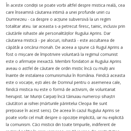
În aceste condiții se poate vorbi altfel despre mistica reală, cea
care înseamnă căutarea intimă a unei profunde uniri cu
Dumnezeu - ca despre o acțiune subversivă la un regim
totalitar ateu. Iar aceasta s-a petrecut firesc, tainic, inclusiv prin
căutările isihaste ale personalităților Rugului Aprins. Dar
căutarea mistică - pe alocuri, isihastă - este ascultarea de
căpătâi a oricărui monah. De aceea a spune că Rugul Aprins a
fost o mișcare de împotrivire voluntară la regimul comunist
este o afirmație inexactă. Membrii fondatori ai Rugului Aprins
aveau o astfel de căutare de ordin mistic încă cu mulți ani
înainte de instalarea comunismului în România. Fiindcă aceasta
este o vocație, ești ales de Domnul pentru o asemenea cale,
fiindcă mistica nu este o formă de activism, de voluntariat
heirupist. Iar Munții Carpați încă tăinuiau numeroși sihaștri
căutători ai isihiei (mărturiile părintelui Cleopa Ilie sunt
prețioase în acest sens). De aceea în cazul Rugului Aprins se
poate vorbi cel mult despre o opoziție implicită, iar nu explicită
la comunism. Căci misticii din toate timpurile, indiferent de