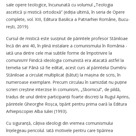
sale opere teologice, încununată cu volumul „Teologia
ascetică și mistică ortodoxă” (ediția ultimă, în seria de Opere
complete, vol. XIII, ­E­di­tura Basilica a Patriarhiei Române, Bu­cu­
rești, 2019).
Cursul de mistică este susținut de părintele profesor Stăniloae
încă din anii 40, în plină instalare a comunismului în România -
iată una dintre cele mai subtile forme de împotrivire la
comunism! Fiindcă ideologia comunistă era atacată astfel la
temelia sa! Până să fie editat, acest curs al părintelui Dumitru
Stăniloae a circulat multiplicat (bătut) la mașina de scris, în
numeroase exemplare. Precum circulau în samizdat nu puține
scrieri creștine interzise în comunism, „Sbornicul”, de pildă,
tradus de unul dintre parti­cipanții foarte discreți la Rugul Aprins,
părintele Gheorghe Roșca, tipărit pentru prima oară la Editura
Arhi­episcopiei Alba Iuliei (1993).
Cu siguranță, câțiva ideologi din vremea comunismului
înțelegeau pericolul. Iată motivele pentru care tipărirea