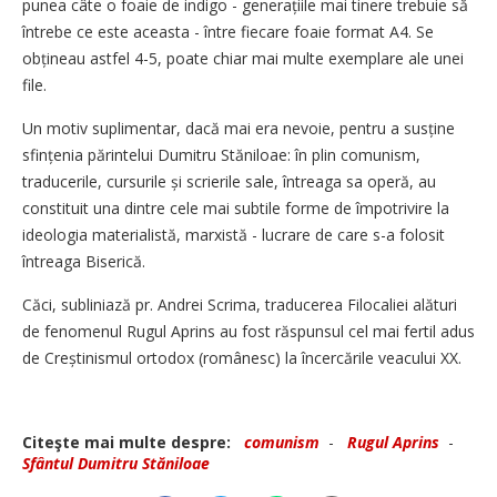
punea câte o foaie de indigo - generațiile mai tinere trebuie să
întrebe ce este aceasta - între fiecare foaie format A4. Se
obțineau astfel 4-5, poate chiar mai multe exemplare ale unei
file.
Un motiv suplimentar, dacă mai era nevoie, pentru a susține
sfințenia părintelui Dumitru Stăniloae: în plin comunism,
traducerile, cursurile și scrierile sale, întreaga sa operă, au
constituit una dintre cele mai subtile forme de împotrivire la
ideologia materialistă, marxistă - lucrare de care s-a folosit
întreaga Biserică.
Căci, subliniază pr. Andrei Scrima, traducerea Filocaliei alături
de fenomenul Rugul Aprins au fost răspunsul cel mai fertil adus
de Creștinismul ortodox (românesc) la încercările veacului XX.
Citeşte mai multe despre:
comunism
-
Rugul Aprins
-
Sfântul Dumitru Stăniloae