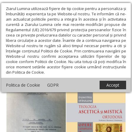
Ziarul Lumina utilizează fişiere de tip cookie pentru a personaliza și
îmbunătăți experiența ta pe Website-ul nostru. Te informăm că ne-
am actualizat politicile pentru a integra în acestea și în activitatea
curentă a Ziarului Lumina cele mai recente modificări propuse de
Regulamentul (UE) 2016/679 privind protecția persoanelor fizice în
ceea ce privește prelucrarea datelor cu caracter personal și privind
libera circulație a acestor date. Înainte de a continua navigarea pe
Website-ul nostru te rugăm să aloci timpul necesar pentru a citi și
Ziarul Lumina
›
Actualitate religioasă
›
Documentar
›
Mistica
înțelege conținutul Politicii de Cookie. Prin continuarea navigării pe
creștină, o baricadă nevăzută la încercările veacului
Website-ul nostru confirmi acceptarea utilizării fişierelor de tip
cookie conform Politicii de Cookie. Nu uita totuși că poți modifica în
Mistica creștină, o baricadă nevăzută la
orice moment setările acestor fişiere cookie urmând instrucțiunile
din Politica de Cookie.
încercările veacului
Politica de Cookie
GDPR
Accept