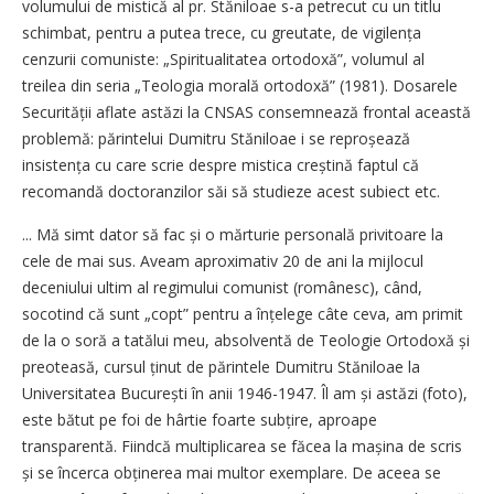
volumului de mistică al pr. Stăniloae s-a petrecut cu un titlu
schimbat, pentru a putea trece, cu greutate, de vigilența
cenzurii comuniste: „Spiritualitatea ortodoxă”, volumul al
treilea din seria „Teologia morală ortodoxă” (1981). Dosarele
Securității aflate astăzi la CNSAS consemnează frontal această
problemă: părintelui Dumitru Stăniloae i se reproșează
insistența cu care scrie despre mistica creștină faptul că
recomandă doctoranzilor săi să studieze acest subiect etc.
... Mă simt dator să fac și o mărturie personală privitoare la
cele de mai sus. Aveam aproximativ 20 de ani la mijlocul
deceniului ultim al regimului comunist (românesc), când,
socotind că sunt „copt” pentru a înțelege câte ceva, am primit
de la o soră a tatălui meu, absolventă de Teologie Ortodoxă și
preoteasă, cursul ținut de părintele Dumitru Stăniloae la
Universitatea București în anii 1946-1947. Îl am și astăzi (foto),
este bătut pe foi de hârtie foarte subțire, aproape
transparentă. Fiindcă multiplicarea se făcea la mașina de scris
și se încerca obținerea mai multor exemplare. De aceea se