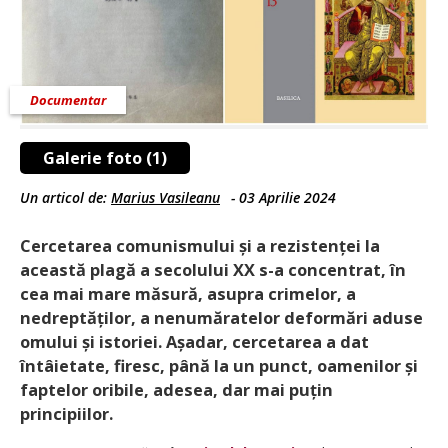
Documentar
Galerie foto (1)
Un articol de:
Marius Vasileanu
-
03 Aprilie 2024
Cercetarea comunismului și a rezistenței la
această plagă a secolului XX s-a concentrat, în
cea mai mare măsură, asupra crimelor, a
nedreptăților, a nenumăratelor deformări aduse
omului și istoriei. Așadar, cercetarea a dat
întâietate, firesc, până la un punct, oamenilor și
faptelor oribile, adesea, dar mai puțin
principiilor.