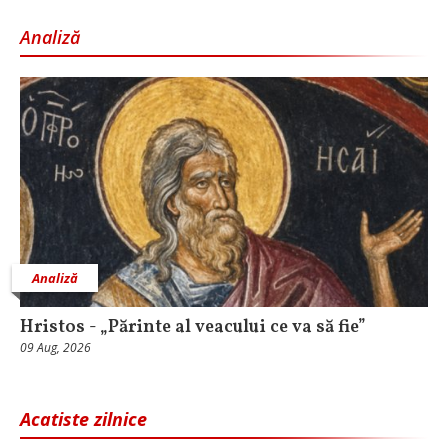
Analiză
Analiză
Hristos - „Părinte al veacului ce va să fie”
09 Aug, 2026
Acatiste zilnice