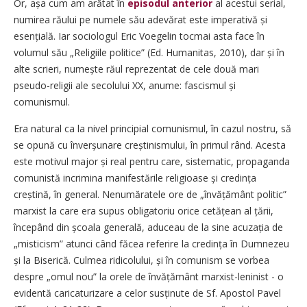
Or, așa cum am arătat în
episodul anterior
al acestui serial,
numirea răului pe numele său adevărat este imperativă și
esențială. Iar sociologul Eric Voegelin tocmai asta face în
volumul său „Religiile politice” (Ed. Humanitas, 2010), dar și în
alte scrieri, numește răul reprezentat de cele două mari
pseudo-religii ale secolului XX, anume: fascismul și
comunismul.
Era natural ca la nivel principial comunismul, în cazul nostru, să
se opună cu înver­șunare creștinismului, în primul rând. Acesta
este motivul major și real pentru care, sistematic, propaganda
comunistă incrimina manifestările religioase și credința
creștină, în general. Nenumăratele ore de „învățământ politic”
marxist la care era supus obligatoriu orice cetățean al țării,
începând din școala generală, aduceau de la sine acuzația de
„misticism” atunci când făcea referire la credința în Dumnezeu
și la Biserică. Culmea ridicolului, și în comunism se vorbea
despre „omul nou” la orele de învățământ marxist-leninist - o
evidentă caricaturizare a celor susținute de Sf. Apostol Pavel