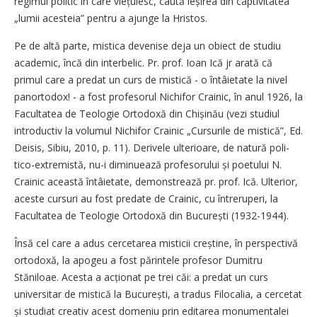
regimul politic în care viețuiesc, caută ieșirea din captivitatea
„lumii acesteia” pentru a ajunge la Hristos.
Pe de altă parte, mistica devenise deja un obiect de studiu
academic, încă din interbelic. Pr. prof. Ioan Ică jr arată că
primul care a predat un curs de mistică - o întâietate la nivel
panortodox! - a fost profesorul Nichi­for Crainic, în anul 1926, la
Facultatea de ­Teologie Ortodoxă din Chișinău (vezi studiul
introductiv la volumul Nichifor Crainic ­„Cursurile de mistică”, Ed.
Deisis, Sibiu, 2010, p. 11). Derivele ulterioare, de natură po­li­
tico-extremistă, nu-i diminuează profesorului și poetului N.
Crainic această întâietate, demonstrează pr. prof. Ică. Ulterior,
aceste ­cursuri au fost predate de Crainic, cu întreruperi, la
Facultatea de Teologie Ortodoxă din București (1932-1944).
Însă cel care a adus cercetarea misticii creștine, în perspectivă
ortodoxă, la apogeu a fost părintele profesor Dumitru
Stăniloae. Acesta a acționat pe trei căi: a predat un curs
universitar de mistică la București, a tradus Filocalia, a cercetat
și studiat creativ acest domeniu prin editarea monumentalei