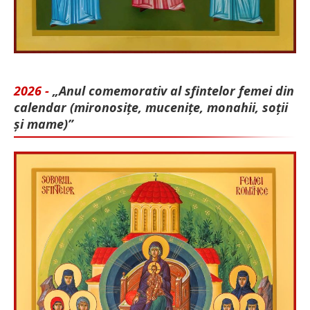
2026 -
„Anul comemorativ al sfintelor femei din
calendar (mironosițe, mu­cenițe, monahii, soții
și mame)”