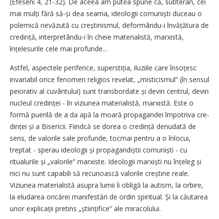
(Efeseni 4, 21-32). De aceea am putea spune că, subteran, cei
mai mulți fără să-și dea seama, ideologii comuniști duceau o
polemică nevăzută cu creștinismul, deformându-i învățătura de
credință, interpretându-i în cheie materialistă, marxistă,
înțelesurile cele mai profunde...
Astfel, aspectele periferice, superstiția, iluziile care însoțesc
invariabil orice fenomen religios revelat, „misticismul” (în sensul
peiorativ al cuvântului) sunt transbordate și devin centrul, devin
nucleul credinței - în viziunea materialistă, marxistă. Este o
formă puerilă de a da apă la moară propagandei împotriva cre­
dinței și a Bisericii. Fiindcă se dorea o credință denudată de
sens, de valorile sale profunde, tocmai pentru a o înlocui,
treptat - sperau ideologii și propagandiștii comuniști - cu
ritualurile și „valorile” marxiste. Ideologii marxiști nu înțeleg și
nici nu sunt capabili să recunoască valorile creștine reale.
Viziunea materialistă asupra lumii îi obligă la autism, la orbire,
la eludarea oricărei manifestări de ordin spiritual. Și la căutarea
unor explicații pretins „științifice” ale miracolului.