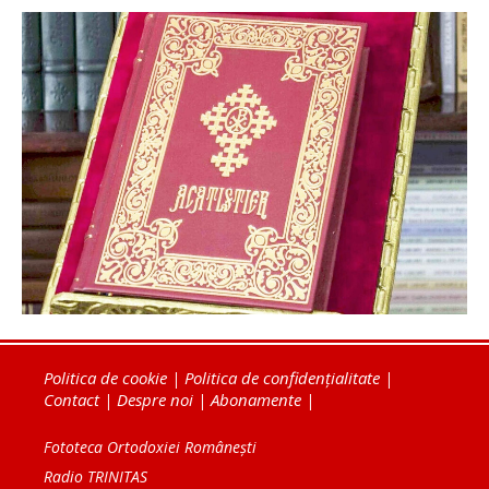
Politica de cookie
|
Politica de confidențialitate
|
Contact
|
Despre noi
|
Abonamente
|
Fototeca Ortodoxiei Românești
Radio TRINITAS