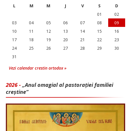
L
M
M
J
V
S
D
01
02
03
04
05
06
07
08
09
10
11
12
13
14
15
16
17
18
19
20
21
22
23
24
25
26
27
28
29
30
31
Vezi calendar crestin ortodox »
2026 -
„Anul omagial al pastorației familiei
creștine”