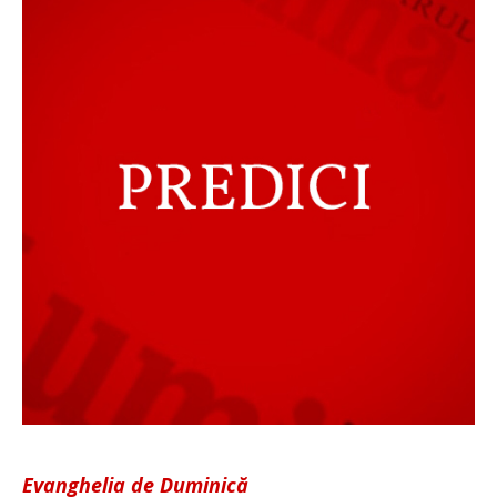
Evanghelia de Duminică