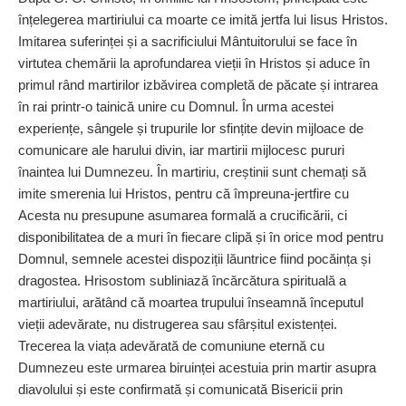
înțelegerea martiriului ca moarte ce imită jertfa lui Iisus Hristos.
Imitarea suferinței și a sacrificiului Mântuitorului se face în
virtutea chemării la aprofundarea vieții în Hristos și aduce în
primul rând martirilor izbăvirea completă de păcate și intrarea
în rai printr‑o tainică unire cu Domnul. În urma acestei
experiențe, sângele și trupurile lor sfințite devin mijloace de
comunicare ale harului divin, iar martirii mijlocesc pururi
înaintea lui Dumnezeu. În martiriu, creștinii sunt chemați să
imite smerenia lui Hristos, pentru că împreuna‑jertfire cu
Acesta nu presupune asumarea formală a crucificării, ci
disponibilitatea de a muri în fiecare clipă și în orice mod pentru
Domnul, semnele acestei dispoziții lăuntrice fiind pocăința și
dragostea. Hrisostom subliniază încărcătura spirituală a
martiriului, arătând că moartea trupului înseamnă începutul
vieții adevărate, nu distrugerea sau sfârșitul existenței.
Trecerea la viața adevărată de comuniune eternă cu
Dumnezeu este urmarea biruinței acestuia prin martir asupra
diavolului și este confirmată și comunicată Bisericii prin