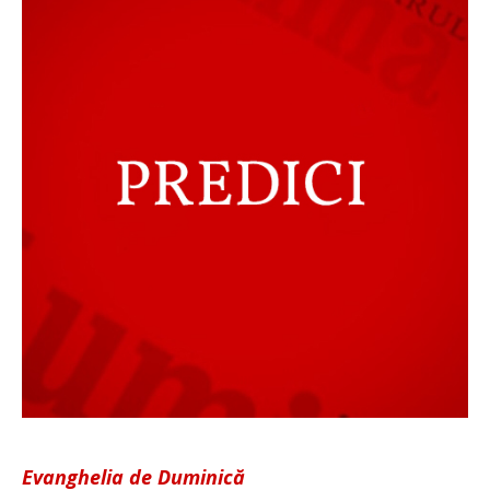
Evanghelia de Duminică