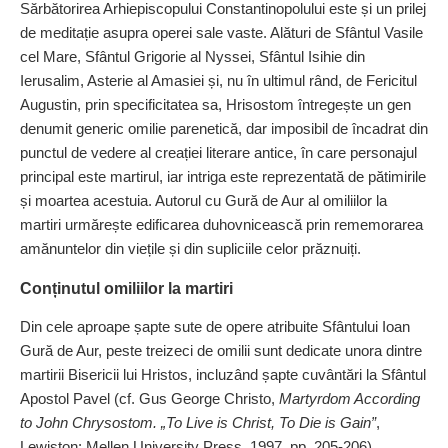
Sărbătorirea Arhiepiscopului Constantinopolului este și un prilej
de meditație asupra operei sale vaste. Alături de Sfântul Vasile
cel Mare, Sfântul Grigorie al Nyssei, Sfântul Isihie din
Ierusalim, Asterie al Amasiei și, nu în ultimul rând, de Fericitul
Augustin, prin specificitatea sa, Hrisostom întregește un gen
denumit generic omilie parenetică, dar imposibil de încadrat din
punctul de ve­dere al creației literare antice, în care personajul
principal este martirul, iar intriga este reprezentată de pătimirile
și moartea acestuia. Autorul cu Gură de Aur al omiliilor la
martiri urmărește edificarea duhovnicească prin reme­mo­rarea
amănuntelor din viețile și din supliciile celor prăznuiți.
Conținutul omiliilor la martiri
Din cele aproape șapte sute de opere atribuite Sfântului Ioan
Gură de Aur, peste treizeci de omilii sunt dedicate unora dintre
martirii Bisericii lui Hristos, incluzând șapte cuvântări la Sfântul
Apostol Pavel (cf. Gus George Christo,
Martyrdom According
to John Chrysostom. „To Live is Christ, To Die is Gain”
,
Lewiston: Mellen University Press, 1997, pp. 205‑206).