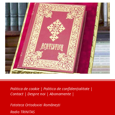
Politica de cookie
|
Politica de confidențialitate
|
Contact
|
Despre noi
|
Abonamente
|
Fototeca Ortodoxiei Românești
Radio TRINITAS