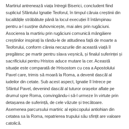
Martiriul antrenează viața întregii Biserici, concludent fiind
supliciul Sfântului Ignatie Teoforul, în timpul căruia creștinii din
localitățile străbătute până la locul execuției îl întâmpinau
pentru a‑l susține duhovnicește, mai ales prin rugăciuni.
Asocierea la martiriu prin rugăciuni comunică mângâiere
creștinilor inspirați la rându‑le de atitudinea față de moarte a
Teoforului, conform căreia necazurile din această viață îl
pregătesc pe martir pentru slava veșnică, și finalul suferinței și
sacrificiului pentru Hristos aduce mutare la cer. Această
situație este comparată de Hrisostom cu cea a Apostolului
Pavel care, trimis să moară la Roma, a devenit dascăl al
iudeilor din cetate. Sub acest aspect, Ignatie îl întrece pe
Sfântul Pavel, devenind dascăl al tuturor orașelor aflate pe
drumul spre Roma, convingându‑i să‑l urmeze în virtute prin
detașarea de suferință, de cele văzute și trecătoare.
Asemenea parcursului martiric al episcopului antiohian din
cetatea sa la Roma, repatrierea trupului său sfințit are valoare
catolică.