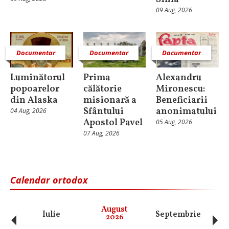
09 Aug, 2026
Documentar
Documentar
Documentar
Luminătorul
Prima
Alexandru
popoarelor
călătorie
Mironescu:
din Alaska
misionară a
Beneficiarii
Sfântului
anonimatului
04 Aug, 2026
Apostol Pavel
05 Aug, 2026
07 Aug, 2026
Calendar ortodox
‹
›
August
Iulie
Septembrie
O
2026