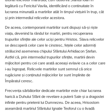
legătură cu Fericitul Vavila, identificând o continuitate în
lucrarea minunată a martirilor atât în timpul viețuirii în trup, cât
și prin intermediul relicvelor acestora.
De aceea, contemporanii martirilor sunt dispuși să‑și riște
viața, devenind la rândul lor martiri, pentru recuperarea
trupurilor sfințite ale celor uciși pentru Hristos. Slava relicvelor
se descoperă celor care le cinstesc, fețele celor adormiți
strălucind asemenea chipului Sfântului Arhidiacon Ștefan.
Astfel că, prin intermediul trupurilor sfințite, martirii devin
mijlocitori pentru cei care arată aceeași evlavie ca a celor care
i‑au îngropat. Relicvele martirilor sunt semnul că orice
rugăciune și conținutul mijlocirilor lor sunt împlinite de
Împăratul ceresc.
Frecvența sărbătorilor dedicate martirilor este chiar lucrarea
harică a Duhului Sfânt de revelare a puterii Sale și a dragostei
infinite pentru prietenii lui Dumnezeu. De aceea, Hrisostom
aseamănă martiriul Sfântului Ignatie Teoforul cu o livadă