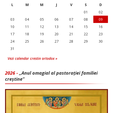
L
M
M
J
V
S
D
01
02
03
04
05
06
07
08
09
10
11
12
13
14
15
16
17
18
19
20
21
22
23
24
25
26
27
28
29
30
31
Vezi calendar crestin ortodox »
2026 -
„Anul omagial al pastorației familiei
creștine”