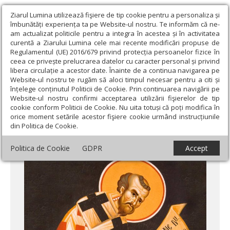
Ziarul Lumina utilizează fişiere de tip cookie pentru a personaliza și
îmbunătăți experiența ta pe Website-ul nostru. Te informăm că ne-
am actualizat politicile pentru a integra în acestea și în activitatea
curentă a Ziarului Lumina cele mai recente modificări propuse de
Regulamentul (UE) 2016/679 privind protecția persoanelor fizice în
ceea ce privește prelucrarea datelor cu caracter personal și privind
libera circulație a acestor date. Înainte de a continua navigarea pe
Website-ul nostru te rugăm să aloci timpul necesar pentru a citi și
Ziarul Lumina
›
Actualitate religioasă
›
Documentar
›
Moartea
înțelege conținutul Politicii de Cookie. Prin continuarea navigării pe
martirilor, lecție de viață
Website-ul nostru confirmi acceptarea utilizării fişierelor de tip
cookie conform Politicii de Cookie. Nu uita totuși că poți modifica în
Moartea martirilor, lecție de viață
orice moment setările acestor fişiere cookie urmând instrucțiunile
din Politica de Cookie.
Politica de Cookie
GDPR
Accept