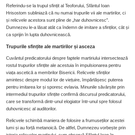
Referindu‑se la trupul sfințit al Teoforului, Sfântul Ioan
Hrisostom subliniază că nu numai trupurile vii ale martirilor, ci
și relicvele acestora sunt pline de „har duhovnicesc”.
Dumnezeu le‑a lăsat atât ca îndemn de imitare a sfinților, cât și
ca sprijin în lupta duhovnicească.
Trupurile sfințite ale martirilor și asceza
Cuvântul predicatorului despre faptele martiriului intersectează
rostul trupurilor sfințite ale acestuia în impulsionarea pentru
viața ascetică a membrilor Bisericii. Relicvele sfinților
amintesc despre modul lor de viețuire, împărtășesc puterea
pentru imitarea lor și sporesc evlavia. Minunile săvârșite prin
intermediul trupurilor sfințite confirmă discursul predicatorului,
care se transformă dintr‑unul elogiator într‑unul spre folosul
duhovnicesc al auditorilor.
Relicvele schimbă maniera de folosire a frumuseților acestei
lumi și au forță metanoică. De altfel, Dumnezeu vorbește prin
istoria relicvelor martirului, cum observă Sfântul Ioan în