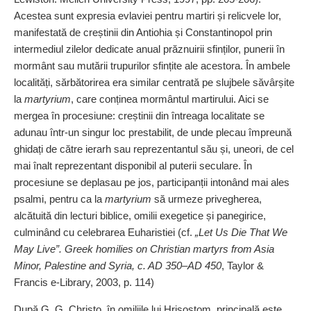
Acestea sunt expresia evlaviei pentru martiri și relicvele lor,
manifestată de creștinii din Antiohia și Constantinopol prin
intermediul zilelor dedicate anual prăznuirii sfinților, punerii în
mormânt sau mutării trupurilor sfințite ale acestora. În ambele
localități, sărbătorirea era similar centrată pe slujbele săvârșite
la
martyrium
, care conținea mormântul martirului. Aici se
mergea în procesiune: creștinii din întreaga localitate se
adunau într‑un singur loc prestabilit, de unde plecau împreună
ghidați de către ierarh sau reprezentantul său și, uneori, de cel
mai înalt reprezentant disponibil al puterii seculare. În
procesiune se deplasau pe jos, participanții intonând mai ales
psalmi, pentru ca la
martyrium
să urmeze privegherea,
alcătuită din lecturi biblice, omilii exegetice și panegirice,
culminând cu celebrarea Euharistiei (cf.
„Let Us Die That We
May Live”. Greek homilies on Christian martyrs from Asia
Minor, Palestine and Syria, c. AD 350–AD 450
, Taylor &
Francis e‑Library, 2003, p. 114)
După G. G. Christo, în omiliile lui Hrisostom, principală este