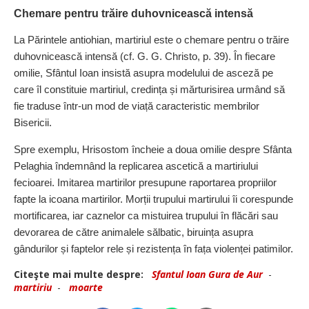
Chemare pentru trăire duhovnicească intensă
La Părintele antiohian, martiriul este o chemare pentru o trăire
duhovnicească intensă (cf. G. G. Christo, p. 39). În fiecare
omilie, Sfântul Ioan insistă asupra modelului de asceză pe
care îl constituie martiriul, credința și mărturisirea urmând să
fie traduse într‑un mod de viață caracteristic membrilor
Bisericii.
Spre exemplu, Hrisostom încheie a doua omilie despre Sfânta
Pelaghia îndemnând la replicarea ascetică a martiriului
fecioarei. Imitarea martirilor presupune raportarea propriilor
fapte la icoana martirilor. Morții trupului martirului îi corespunde
mortificarea, iar caznelor ca mistuirea trupului în flăcări sau
devorarea de către animalele sălbatic, biruința asupra
gândurilor și faptelor rele și rezistența în fața violenței patimilor.
Citeşte mai multe despre:
Sfantul Ioan Gura de Aur
-
martiriu
-
moarte