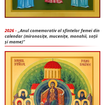
2026 -
„Anul comemorativ al sfintelor femei din
calendar (mironosițe, mu­cenițe, monahii, soții
și mame)”