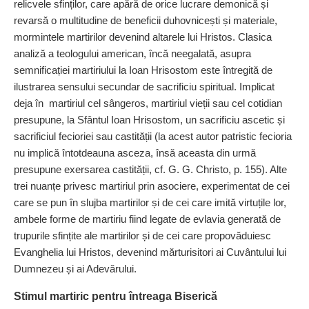
relicvele sfinților, care apără de orice lucrare demonică și
revarsă o multitudine de beneficii duhovnicești și materiale,
mormintele martirilor devenind altarele lui Hristos. Clasica
analiză a teologului american, încă neegalată, asupra
semnificației martiriului la Ioan Hrisostom este întregită de
ilustrarea sensului secundar de sacrificiu spiritual. Implicat
deja în martiriul cel sângeros, martiriul vieții sau cel cotidian
presupune, la Sfântul Ioan Hrisostom, un sacrificiu ascetic și
sacrificiul fecioriei sau castității (la acest autor patristic fecioria
nu implică întotdeauna asceza, însă aceasta din urmă
presupune exersarea castității, cf. G. G. Christo, p. 155). Alte
trei nuanțe privesc martiriul prin asociere, experimentat de cei
care se pun în slujba martirilor și de cei care imită virtuțile lor,
ambele forme de martiriu fiind legate de evlavia generată de
trupurile sfințite ale martirilor și de cei care propovăduiesc
Evanghelia lui Hristos, devenind mărturisitori ai Cuvântului lui
Dumnezeu și ai Adevărului.
Stimul martiric pentru întreaga Biserică