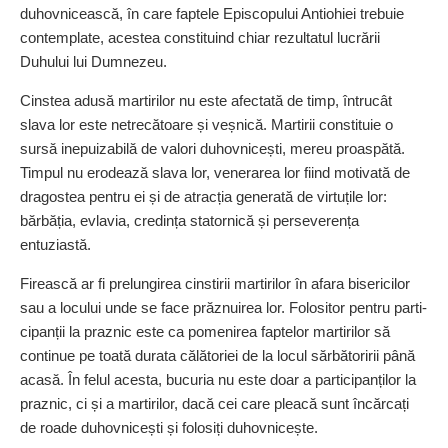
duhovnicească, în care faptele Episcopului Antiohiei trebuie
contemplate, acestea constituind chiar rezultatul lucrării
Duhului lui Dumnezeu.
Cinstea adusă martirilor nu este afectată de timp, întrucât
slava lor este netrecătoare și veșnică. Mar­tirii constituie o
sursă inepuizabilă de valori duhovnicești, mereu proaspătă.
Timpul nu erodează slava lor, venerarea lor fiind mo­tivată de
dragostea pentru ei și de atracția generată de virtuțile lor:
bărbăția, evlavia, credința sta­tor­nică și perseverența
entuziastă.
Firească ar fi prelungirea cinsti­rii martirilor în afara bisericilor
sau a locului unde se face prăznuirea lor. Folositor pentru par­ti­
ci­panții la praznic este ca pomenirea faptelor martirilor să
continue pe toată durata călătoriei de la locul sărbătoririi până
acasă. În felul acesta, bucuria nu este doar a participanților la
praznic, ci și a martirilor, dacă cei care pleacă sunt încărcați
de roade du­hovnicești și folosiți duhovnicește.