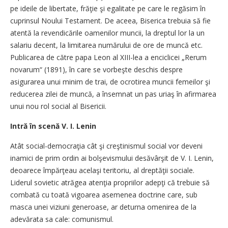
pe ideile de libertate, frăţie şi egalitate pe care le regăsim în
cuprinsul Noului Testament. De aceea, Biserica trebuia să fie
atentă la revendicările oamenilor muncii, la dreptul lor la un
salariu decent, la limitarea numărului de ore de muncă etc.
Publicarea de către papa Leon al XIII-lea a enciclicei „Rerum
novarum“ (1891), în care se vorbeşte deschis despre
asigurarea unui minim de trai, de ocrotirea muncii femeilor şi
reducerea zilei de muncă, a însemnat un pas uriaş în afirmarea
unui nou rol social al Bisericii.
Intră în scenă V. I. Lenin
Atât social-democraţia cât şi creştinismul social vor deveni
inamici de prim ordin ai bolşevismului desăvârşit de V. I. Lenin,
deoarece împărţeau acelaşi teritoriu, al dreptăţii sociale.
Liderul sovietic atrăgea atenţia propriilor adepţi că trebuie să
combată cu toată vigoarea asemenea doctrine care, sub
masca unei viziuni generoase, ar deturna omenirea de la
adevărata sa cale: comunismul.