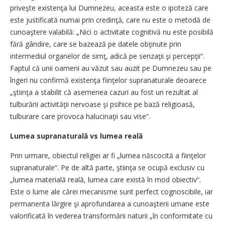
priveşte existenţa lui Dumnezeu, aceasta este o ipoteză care
este justificată numai prin credinţă, care nu este o metodă de
cunoaştere valabilă: „Nici o activitate cognitivă nu este posibilă
fără gândire, care se bazează pe datele obţinute prin
intermediul organelor de simţ, adică pe senzaţii şi percepţii“.
Faptul că unii oameni au văzut sau auzit pe Dumnezeu sau pe
îngeri nu confirmă existenţa fiinţelor supranaturale deoarece
„ştiinţa a stabilit că asemenea cazuri au fost un rezultat al
tulburării activităţii nervoase şi psihice pe bază religioasă,
tulburare care provoca halucinaţii sau vise“.
Lumea supranaturală vs lumea reală
Prin urmare, obiectul religiei ar fi „lumea născocită a fiinţelor
supranaturale“. Pe de altă parte, ştiinţa se ocupă exclusiv cu
„lumea materială reală, lumea care există în mod obiectiv“.
Este o lume ale cărei mecanisme sunt perfect cognoscibile, iar
permanenta lărgire şi aprofundarea a cunoaşterii umane este
valorificată în vederea transformării naturii „în conformitate cu