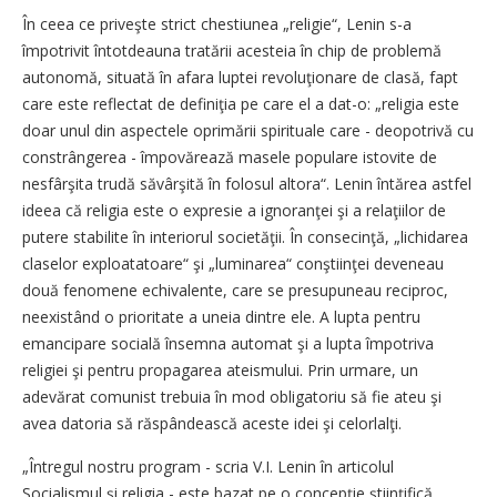
În ceea ce priveşte strict chestiunea „religie“, Lenin s-a
împotrivit întotdeauna tratării acesteia în chip de problemă
autonomă, situată în afara luptei revoluţionare de clasă, fapt
care este reflectat de definiţia pe care el a dat-o: „religia este
doar unul din aspectele oprimării spirituale care - deopotrivă cu
constrângerea - împovărează masele populare istovite de
nesfârşita trudă săvârşită în folosul altora“. Lenin întărea astfel
ideea că religia este o expresie a ignoranţei şi a relaţiilor de
putere stabilite în interiorul societăţii. În consecinţă, „lichidarea
claselor exploatatoare“ şi „luminarea“ conştiinţei deveneau
două fenomene echivalente, care se presupuneau reciproc,
neexistând o prioritate a uneia dintre ele. A lupta pentru
emancipare socială însemna automat şi a lupta împotriva
religiei şi pentru propagarea ateismului. Prin urmare, un
adevărat comunist trebuia în mod obligatoriu să fie ateu şi
avea datoria să răspândească aceste idei şi celorlalţi.
„Întregul nostru program - scria V.I. Lenin în articolul
Socialismul şi religia - este bazat pe o concepţie ştiinţifică