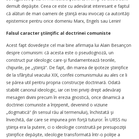
demult depăşite. Ceea ce este cu adevărat interesant e faptul
că alături de mari oameni de ştiinţă erau invocaţi ca autorităţi
epistemice pentru orice domeniu Marx, Engels sau Lenin!
Falsul caracter ştiinţific al doctrinei comuniste
Acest fapt dovedeşte cel mai bine afirmaţia lui Alain Besançon
despre comunism: că acesta este o pseudognoză, un
construct pur ideologic care-şi fundamentează teoriile,
chipurile, pe „ştiinţă“. De fapt, din marea de ipoteze ştiinţifice
de la sfârşitul veacului XIX, corifeii comunismului au ales ce li
se părea util pentru propria construcţie doctrinară. Odată
stabilit canonul ideologic, iar cei trei priviţi drept adevăraţi
mesageri divini precum în erezia gnostică, orice dinamică a
doctrinei comuniste a înţepenit, devenind o viziune
„dogmatică“ (în sensul rău al termenului), închistată şi
învechită, dar care se impunea prin forţă tuturor. În URSS nu
ştiinţa era la putere, ci o ideologie construită pe presupoziţii
ştiinţifice depăşite, ideologie transformată într-o poliţie a