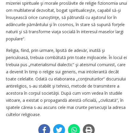
mizeriei spirituale şi morale proslăvite de religie fizionomia unui
om multilateral dezvoltat, bogat spiritualiceşte, capabil să-şi
însuşească orice cunoştinţe, să pătrundă cu ajutorul lor în
adâncurile pământului şi în cosmos, în stare să supună forţele
naturii şi să transforme viaţa socială în interesul maselor largi
populare“.
Religia, fiind, prin urmare, lipsită de adevăr, inutilă şi
periculoasă, trebuia combătută prin toate mijloacele. În locul ei
trebuia pus „materialismul dialectic“ şi ateismul comunist, care
a devenit în timp o religie sui generis, mai intolerantă decât
toate celelalte. Odată cu elaborarea „conţinuturilor“ discursului
antireligios, s-au stabilit şi tehnici, metode de transmitere a
acestora în corpul societăţii. După cum vom vedea în studiile
viitoare, a existat o propagandă ateistă oficială, „civilizată“, în
spatele căreia s-au ascuns cele mai crunte persecuţii la adresa
cultelor religioase.