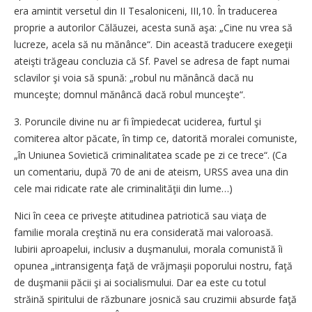
era amintit versetul din II Tesaloniceni, III,10. În traducerea
proprie a autorilor Călăuzei, acesta sună aşa: „Cine nu vrea să
lucreze, acela să nu mănânce“. Din această traducere exegeţii
ateişti trăgeau concluzia că Sf. Pavel se adresa de fapt numai
sclavilor şi voia să spună: „robul nu mănâncă dacă nu
munceşte; domnul mănâncă dacă robul munceşte“.
3. Poruncile divine nu ar fi împiedecat uciderea, furtul şi
comiterea altor păcate, în timp ce, datorită moralei comuniste,
„în Uniunea Sovietică criminalitatea scade pe zi ce trece“. (Ca
un comentariu, după 70 de ani de ateism, URSS avea una din
cele mai ridicate rate ale criminalităţii din lume…)
Nici în ceea ce priveşte atitudinea patriotică sau viaţa de
familie morala creştină nu era considerată mai valoroasă.
Iubirii aproapelui, inclusiv a duşmanului, morala comunistă îi
opunea „intransigenţa faţă de vrăjmaşii poporului nostru, faţă
de duşmanii păcii şi ai socialismului. Dar ea este cu totul
străină spiritului de răzbunare josnică sau cruzimii absurde faţă