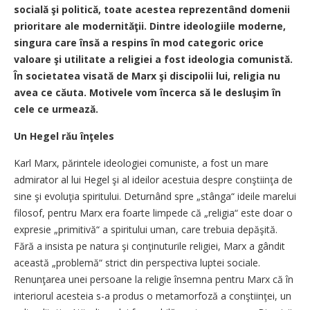
socială şi politică, toate acestea reprezentând domenii
prioritare ale modernităţii. Dintre ideologiile moderne,
singura care însă a respins în mod categoric orice
valoare şi utilitate a religiei a fost ideologia comunistă.
În societatea visată de Marx şi discipolii lui, religia nu
avea ce căuta. Motivele vom încerca să le desluşim în
cele ce urmează.
Un Hegel rău înţeles
Karl Marx, părintele ideologiei comuniste, a fost un mare
admirator al lui Hegel şi al ideilor acestuia despre conştiinţa de
sine şi evoluţia spiritului. Deturnând spre „stânga“ ideile marelui
filosof, pentru Marx era foarte limpede că „religia“ este doar o
expresie „primitivă“ a spiritului uman, care trebuia depăşită.
Fără a insista pe natura şi conţinuturile religiei, Marx a gândit
această „problemă“ strict din perspectiva luptei sociale.
Renunţarea unei persoane la religie însemna pentru Marx că în
interiorul acesteia s-a produs o metamorfoză a conştiinţei, un