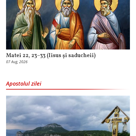
Matei 22, 23–33 (Iisus și saducheii)
07 Aug, 2026
Apostolul zilei