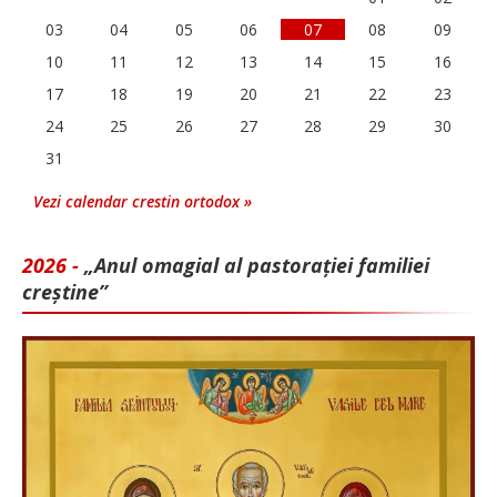
03
04
05
06
07
08
09
10
11
12
13
14
15
16
17
18
19
20
21
22
23
24
25
26
27
28
29
30
31
Vezi calendar crestin ortodox »
2026 -
„Anul omagial al pastorației familiei
creștine”