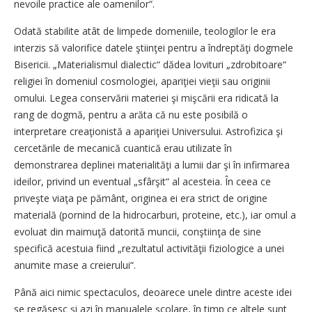
nevoile practice ale oamenilor“.
Odată stabilite atât de limpede domeniile, teologilor le era
interzis să valorifice datele ştiinţei pentru a îndreptăţi dogmele
Bisericii. „Materialismul dialectic“ dădea lovituri „zdrobitoare“
religiei în domeniul cosmologiei, apariţiei vieţii sau originii
omului. Legea conservării materiei şi mişcării era ridicată la
rang de dogmă, pentru a arăta că nu este posibilă o
interpretare creaţionistă a apariţiei Universului. Astrofizica şi
cercetările de mecanică cuantică erau utilizate în
demonstrarea deplinei materialităţi a lumii dar şi în infirmarea
ideilor, privind un eventual „sfârşit“ al acesteia. În ceea ce
priveşte viaţa pe pământ, originea ei era strict de origine
materială (pornind de la hidrocarburi, proteine, etc.), iar omul a
evoluat din maimuţă datorită muncii, conştiinţa de sine
specifică acestuia fiind „rezultatul activităţii fiziologice a unei
anumite mase a creierului“.
Până aici nimic spectaculos, deoarece unele dintre aceste idei
se regăsesc şi azi în manualele şcolare, în timp ce altele sunt