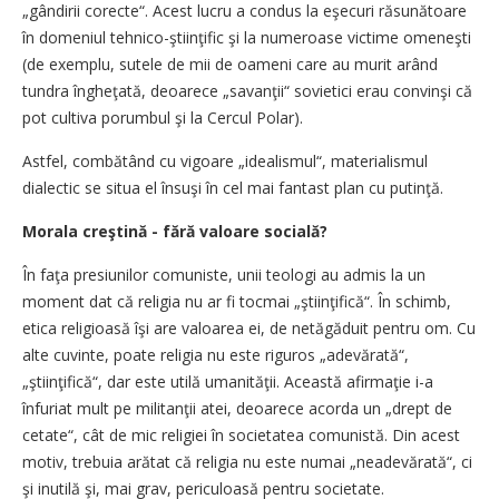
„gândirii corecte“. Acest lucru a condus la eşecuri răsunătoare
în domeniul tehnico-ştiinţific şi la numeroase victime omeneşti
(de exemplu, sutele de mii de oameni care au murit arând
tundra îngheţată, deoarece „savanţii“ sovietici erau convinşi că
pot cultiva porumbul şi la Cercul Polar).
Astfel, combătând cu vigoare „idealismul“, materialismul
dialectic se situa el însuşi în cel mai fantast plan cu putinţă.
Morala creştină - fără valoare socială?
În faţa presiunilor comuniste, unii teologi au admis la un
moment dat că religia nu ar fi tocmai „ştiinţifică“. În schimb,
etica religioasă îşi are valoarea ei, de netăgăduit pentru om. Cu
alte cuvinte, poate religia nu este riguros „adevărată“,
„ştiinţifică“, dar este utilă umanităţii. Această afirmaţie i-a
înfuriat mult pe militanţii atei, deoarece acorda un „drept de
cetate“, cât de mic religiei în societatea comunistă. Din acest
motiv, trebuia arătat că religia nu este numai „neadevărată“, ci
şi inutilă şi, mai grav, periculoasă pentru societate.