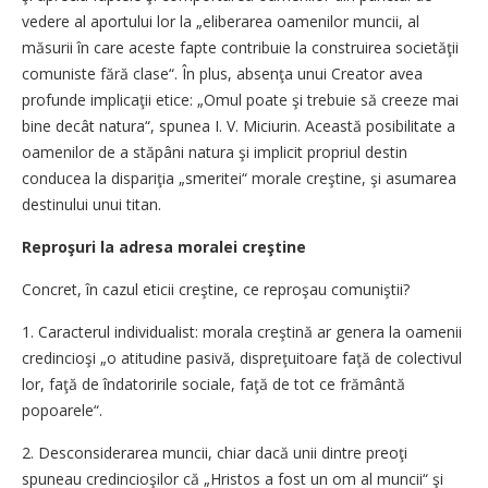
vedere al aportului lor la „eliberarea oamenilor muncii, al
măsurii în care aceste fapte contribuie la construirea societăţii
comuniste fără clase“. În plus, absenţa unui Creator avea
profunde implicaţii etice: „Omul poate şi trebuie să creeze mai
bine decât natura“, spunea I. V. Miciurin. Această posibilitate a
oamenilor de a stăpâni natura şi implicit propriul destin
conducea la dispariţia „smeritei“ morale creştine, şi asumarea
destinului unui titan.
Reproşuri la adresa moralei creştine
Concret, în cazul eticii creştine, ce reproşau comuniştii?
1. Caracterul individualist: morala creştină ar genera la oamenii
credincioşi „o atitudine pasivă, dispreţuitoare faţă de colectivul
lor, faţă de îndatoririle sociale, faţă de tot ce frământă
popoarele“.
2. Desconsiderarea muncii, chiar dacă unii dintre preoţi
spuneau credincioşilor că „Hristos a fost un om al muncii“ şi