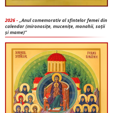
2026 -
„Anul comemorativ al sfintelor femei din
calendar (mironosițe, mu­cenițe, monahii, soții
și mame)”