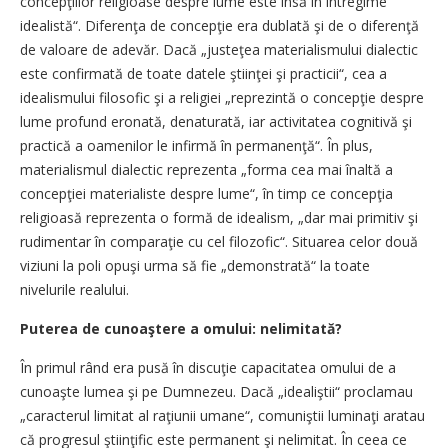
concepţiilor religioase despre lume este însă în întregime
idealistă“. Diferenţa de concepţie era dublată şi de o diferenţă
de valoare de adevăr. Dacă „justeţea materialismului dialectic
este confirmată de toate datele ştiinţei şi practicii“, cea a
idealismului filosofic şi a religiei „reprezintă o concepţie despre
lume profund eronată, denaturată, iar activitatea cognitivă şi
practică a oamenilor le infirmă în permanenţă“. În plus,
materialismul dialectic reprezenta „forma cea mai înaltă a
concepţiei materialiste despre lume“, în timp ce concepţia
religioasă reprezenta o formă de idealism, „dar mai primitiv şi
rudimentar în comparaţie cu cel filozofic“. Situarea celor două
viziuni la poli opuşi urma să fie „demonstrată“ la toate
nivelurile realului.
Puterea de cunoaştere a omului: nelimitată?
În primul rând era pusă în discuţie capacitatea omului de a
cunoaşte lumea şi pe Dumnezeu. Dacă „idealiştii“ proclamau
„caracterul limitat al raţiunii umane“, comuniştii luminaţi aratau
că progresul ştiinţific este permanent şi nelimitat. În ceea ce