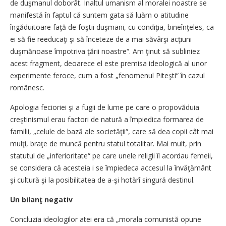
de duşmanul doborât. Înaltul umanism al moralei noastre se
manifestă în faptul că suntem gata să luăm o atitudine
îngăduitoare faţă de foştii duşmani, cu condiţia, bineînţeles, ca
ei să fie reeducaţi şi să înceteze de a mai săvârşi acţiuni
duşmănoase împotriva ţării noastre“. Am ţinut să subliniez
acest fragment, deoarece el este premisa ideologică al unor
experimente feroce, cum a fost „fenomenul Piteşti“ în cazul
românesc.
Apologia fecioriei şi a fugii de lume pe care o propovăduia
creştinismul erau factori de natură a împiedica formarea de
familii, „celule de bază ale societăţii“, care să dea copii cât mai
mulţi, braţe de muncă pentru statul totalitar. Mai mult, prin
statutul de „inferioritate“ pe care unele religii îl acordau femeii,
se considera că acesteia i se împiedeca accesul la învăţământ
şi cultură şi la posibilitatea de a-şi hotărî singură destinul.
Un bilanţ negativ
Concluzia ideologilor atei era că „morala comunistă opune