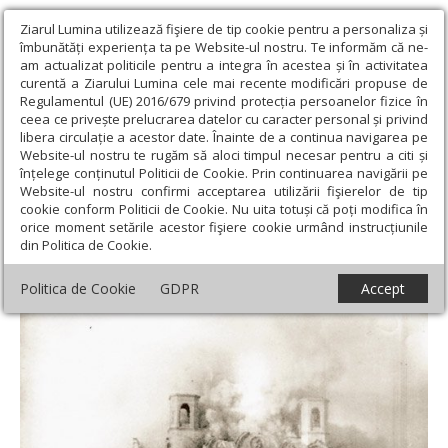
Ziarul Lumina utilizează fişiere de tip cookie pentru a personaliza și
îmbunătăți experiența ta pe Website-ul nostru. Te informăm că ne-
am actualizat politicile pentru a integra în acestea și în activitatea
curentă a Ziarului Lumina cele mai recente modificări propuse de
Regulamentul (UE) 2016/679 privind protecția persoanelor fizice în
ceea ce privește prelucrarea datelor cu caracter personal și privind
libera circulație a acestor date. Înainte de a continua navigarea pe
Website-ul nostru te rugăm să aloci timpul necesar pentru a citi și
Ziarul Lumina
›
Actualitate religioasă
›
Documentar
›
„Nimic cu
înțelege conținutul Politicii de Cookie. Prin continuarea navigării pe
Dumnezeu“. De ce au luptat comuniştii împotriva religiei?
Website-ul nostru confirmi acceptarea utilizării fişierelor de tip
cookie conform Politicii de Cookie. Nu uita totuși că poți modifica în
„Nimic cu Dumnezeu“. De ce au luptat
orice moment setările acestor fişiere cookie urmând instrucțiunile
din Politica de Cookie.
comuniştii împotriva religiei?
Politica de Cookie
GDPR
Accept