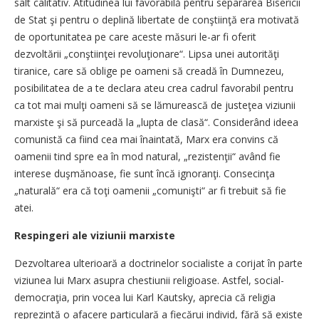
salt calitativ. Atitudinea lui favorabilă pentru separarea Bisericii
de Stat şi pentru o deplină libertate de conştiinţă era motivată
de oportunitatea pe care aceste măsuri le-ar fi oferit
dezvoltării „conştiinţei revoluţionare“. Lipsa unei autorităţi
tiranice, care să oblige pe oameni să creadă în Dumnezeu,
posibilitatea de a te declara ateu crea cadrul favorabil pentru
ca tot mai mulţi oameni să se lămurească de justeţea viziunii
marxiste şi să purceadă la „lupta de clasă“. Considerând ideea
comunistă ca fiind cea mai înaintată, Marx era convins că
oamenii tind spre ea în mod natural, „rezistenţii“ având fie
interese duşmănoase, fie sunt încă ignoranţi. Consecinţa
„naturală“ era că toţi oamenii „comunişti“ ar fi trebuit să fie
atei.
Respingeri ale viziunii marxiste
Dezvoltarea ulterioară a doctrinelor socialiste a corijat în parte
viziunea lui Marx asupra chestiunii religioase. Astfel, social-
democraţia, prin vocea lui Karl Kautsky, aprecia că religia
reprezintă o afacere particulară a fiecărui individ, fără să existe