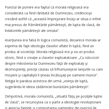
Punctul de pornire era faptul că morala religioasă era
considerată ca fiind rânduită de Dumnezeu, credincioşii
crezând astfel că „această împrejurare însăşi ar situa-o infinit
mai presus de frământările pământeşti, de lupta de clasă, de
îndatoririle pământeşti ale omului“.
Aserţiunea era falsă în logica comunistă, deoarece morala ar
exprima de fapt ideologia claselor aflate în luptă, fiind un
produs al societăţii. Morala religioasă era şi ea un produs
istoric, fiind o creaţie a claselor exploatatoare: „Cu născociri
despre milostenia lui Dumnezeu faţă de exploataţi şi
dezmoşteniţi, preoţii căutau să înfrumuseţeze lanţurile cu care
moşierii şi capitaliştii îi ţineau încătuşaţi pe oamenii muncii“.
Religia le paraliza acestora din urmă „voinţa de luptă,
sugerându-le ideea zădărniciei bunăstării pământeşti“.
Dimpotrivă, morala comunistă, „situată făţiş pe poziţiile luptei
de clasă“, se recunoştea ca o parte a ideologiei revoluţionare
şi aprecia faptele şi comportarea oamenilor din punctul de