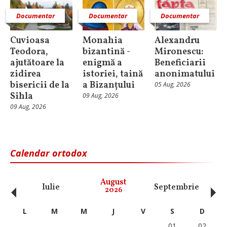
Documentar
Documentar
Documentar
Cuvioasa
Monahia
Alexandru
Teodora,
bizantină -
Mironescu:
ajutătoare la
enigmă a
Beneficiarii
zidirea
istoriei, taină
anonimatului
bisericii de la
a Bizanțului
05 Aug, 2026
Sihla
09 Aug, 2026
09 Aug, 2026
Calendar ortodox
‹
›
August
Iulie
Septembrie
O
2026
L
M
M
J
V
S
D
01
02