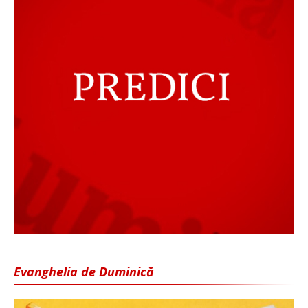
Evanghelia de Duminică