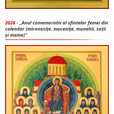
2026 -
„Anul comemorativ al sfintelor femei din
calendar (mironosițe, mu­cenițe, monahii, soții
și mame)”