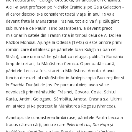
Aici i-a avut profesori pe Nichifor Crainic și pe Gala Galaction -
al căror discipol s-a considerat toată viața. În anul 1940 a
devenit frate la Mănăstirea Frăsinei, tot aici va fi și călugărit
sub numele de Paulin. Fiind basarabean, a devenit preot
misionar în satele din Transnistria în timpul celui de Al Doilea
Război Mondial. Ajunge la Odessa (1942) și este printre primii
români care îl întâlnesc pe părintele Ioan Kulîghin (Ioan cel
Străin), care urma să fie găzduit ca refugiat politic în România
timp de trei ani, la Mănăstirea Cernica. O perioadă scurtă,
părintele Lecca a fost stareț la Mănăstirea Arnota. A avut
funcția de exarh al mănăstirilor în Arhiepiscopia Bucureștilor și
în Eparhia Dunării de Jos. Pe parcursul vieții avea să se
nevoiască prin mănăstirile: Frăsinei, Govora, Cozia, Schitul
Rarău, Antim, Gologanu, Sâmbăta, Arnota, Crasna ș.a. Ultimii
ani ai vieții și i-a petrecut la Mănăstirea Rogozu (Vrancea).
Avantajat de cunoașterea limbii ruse, părintele Paulin Lecca a
tradus câteva cărți, printre care
Pelerinul rus
,
Din viața și
învățătura stareților
, de Igor Smolici, și
Icoana și cinstirea