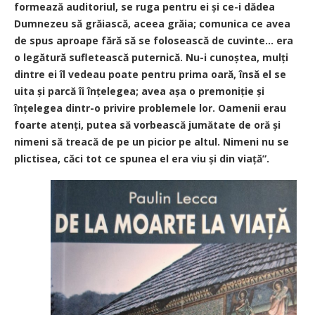
formează auditoriul, se ruga pentru ei și ce-i dădea
Dumnezeu să grăiască, aceea grăia; comunica ce avea
de spus aproape fără să se folosească de cuvinte... era
o legătură sufletească puternică. Nu-i cunoștea, mulți
dintre ei îl vedeau poate pentru prima oară, însă el se
uita și parcă îi înțelegea; avea așa o premoniție și
înțelegea dintr-o privire problemele lor. Oamenii erau
foarte atenți, putea să vorbească jumătate de oră și
nimeni să treacă de pe un picior pe altul. Nimeni nu se
plictisea, căci tot ce spunea el era viu și din viață”.