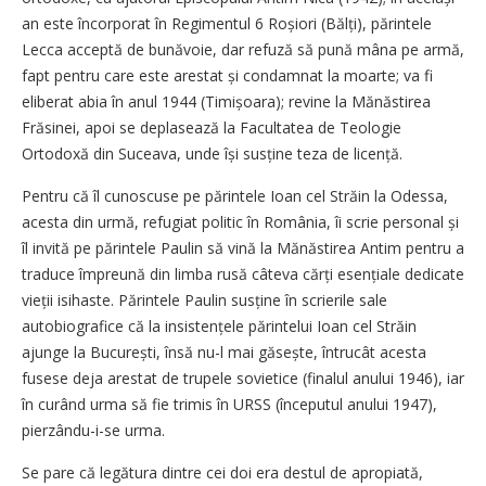
an este încorporat în Regimentul 6 Roșiori (Bălți), părintele
Lecca acceptă de bunăvoie, dar refuză să pună mâna pe armă,
fapt pentru care este arestat și condamnat la moarte; va fi
eliberat abia în anul 1944 (Timișoara); revine la Mănăstirea
Frăsinei, apoi se deplasează la Facultatea de Teologie
Ortodoxă din Suceava, unde își susține teza de licență.
Pentru că îl cunoscuse pe părintele Ioan cel Străin la Odessa,
acesta din urmă, refugiat politic în România, îi scrie personal și
îl invită pe părintele Paulin să vină la Mănăstirea Antim pentru a
traduce împreună din limba rusă câteva cărți esențiale dedicate
vieții isihaste. Părintele Paulin susține în scrierile sale
autobiografice că la insistențele părintelui Ioan cel Străin
ajunge la București, însă nu-l mai găsește, întrucât acesta
fusese deja arestat de trupele sovietice (finalul anului 1946), iar
în curând urma să fie trimis în URSS (începutul anului 1947),
pierzându-i-se urma.
Se pare că legătura dintre cei doi era destul de apropiată,