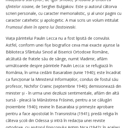
sfintelor icoane
, de Serghei Bulgakov. Este și autorul câtorva
scrieri personale, cu caracter memorialistic, și al unor pagini cu
caracter catehetic și apologetic. A mai scris un volum intitulat
Frumosul divin în opera lui Dostoievski
.
Viața părintelui Paulin Lecca nu a fost lipsită de convulsii.
Astfel, conform unei fișe biografice ceva mai exacte ajunse la
Biblioteca Sfântului Sinod al Bisericii Ortodoxe Române,
alcătuită de fratele său de sânge, numit Vladimir, aflăm
următoarele despre părintele Paulin Lecca: se refugiază în
România, în urma cedării Basarabiei (iunie 1940); este încadrat
ca funcționar la Ministerul Informa­țiilor, condus de fostul său
profesor, Nichifor Crainic (septembrie 1940); demisionează din
minister și - în urma unei deziluzii sentimentale, aflăm din altă
sursă - pleacă la Mănăstirea Frăsinei, pentru a se călugări
(noiembrie 1940); revine în Basarabia și primește aprobare
pentru a face apostolat în Transnistria (1941); predă religia în
câteva școli din Odessa și intră în redacția unei reviste
ortodoxe, cu ajutorul Episcopului Antim Nica (1942); în același