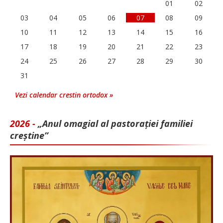
01
02
03
04
05
06
07
08
09
10
11
12
13
14
15
16
17
18
19
20
21
22
23
24
25
26
27
28
29
30
31
Vezi calendar crestin ortodox »
2026 -
„Anul omagial al pastorației familiei
creștine”