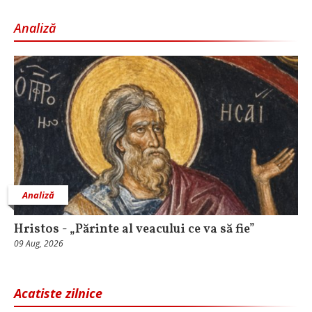
Analiză
Analiză
Hristos - „Părinte al veacului ce va să fie”
09 Aug, 2026
Acatiste zilnice