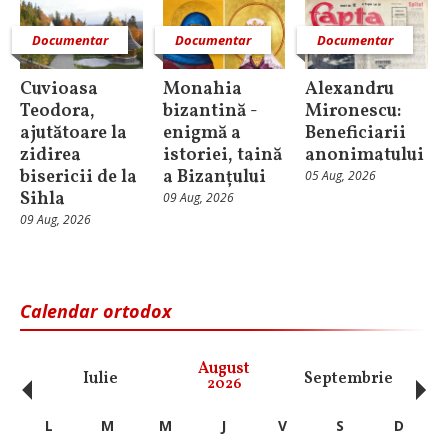
Documentar
Documentar
Documentar
Cuvioasa
Monahia
Alexandru
Teodora,
bizantină -
Mironescu:
ajutătoare la
enigmă a
Beneficiarii
zidirea
istoriei, taină
anonimatului
bisericii de la
a Bizanțului
05 Aug, 2026
Sihla
09 Aug, 2026
09 Aug, 2026
Calendar ortodox
‹
›
August
Iulie
Septembrie
O
2026
L
M
M
J
V
S
D