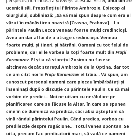
perspectivă luminoasă a
prezenței
acestuia. Astfel,
unul dintre
ucenicii săi, Prea­sfințitul Părinte Ambrozie, Episcop al
Giurgiului, subliniază: „Să vă mai spun despre cum era el
văzut în mănăstirea noastră [Crasna, Prahova]... La
părintele Paulin Lecca veneau foarte mulți credincioși.
Avea un dar al lui de a atrage credincioșii. Veneau
foarte mulți, și tineri, și bătrâni. Oameni cu tot felul de
probleme, dar el le vorbea la toți foarte mult din
Frații
Karamazov
. El știa că starețul Zosima nu fusese
altcineva decât sta­rețul Ambrozie de la Optina, dar tot
ce am citit noi în
Frații Karamazov
el trăia... Vă spun, am
cunoscut personal oameni care plecau îmbărbătați și
înseninați după o discuție cu părintele Paulin. Ce să mai
vorbim de predici... Noi ne uitam cu nerăbdare pe
planificarea care se făcuse la Altar, în care se spunea
cine în ce duminică va predica, căci abia așteptam să
vină rândul părintelui Paulin. Când predica, vorbea cu
predilecție despre rugăciune... Totul venea spontan. Se
uita, precum fac predicatorii mari, să vadă ce oameni