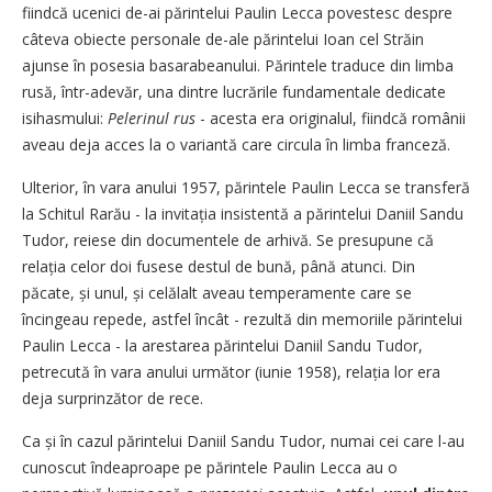
fiindcă ucenici de-ai părintelui Paulin Lecca povestesc despre
câteva obiecte personale de-ale părintelui Ioan cel Străin
ajunse în posesia basarabeanului. Părintele traduce din limba
rusă, într-adevăr, una dintre lucrările fundamentale dedicate
isihasmului:
Pelerinul rus
- acesta era originalul, fiindcă românii
aveau deja acces la o variantă care circula în limba franceză.
Ulterior, în vara anului 1957, părintele Paulin Lecca se transferă
la Schitul Rarău - la invitația insistentă a părintelui Daniil Sandu
Tudor, reiese din documentele de arhivă. Se presupune că
relația celor doi fusese destul de bună, până atunci. Din
păcate, și unul, și celălalt aveau temperamente care se
încingeau repede, astfel încât - rezultă din memoriile părintelui
Paulin Lecca - la arestarea părintelui Daniil Sandu Tudor,
petrecută în vara anului următor (iunie 1958), relația lor era
deja surprinzător de rece.
Ca și în cazul părintelui Daniil Sandu Tudor, numai cei care l-au
cunoscut îndeaproape pe părintele Paulin Lecca au o