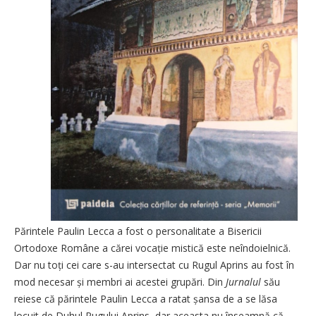
Părintele Paulin Lecca a fost o personalitate a Bisericii
Ortodoxe Române a cărei vocație mistică este neîndoielnică.
Dar nu toți cei care s-au intersectat cu Rugul Aprins au fost în
mod necesar și membri ai acestei grupări. Din
Jurnalul
său
reiese că părintele Paulin Lecca a ratat șansa de a se lăsa
locuit de Duhul Rugului Aprins, dar aceasta nu înseamnă că