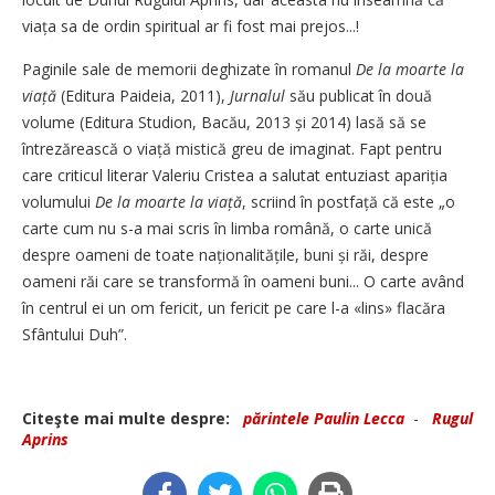
viața sa de ordin spiritual ar fi fost mai prejos...!
Paginile sale de memorii deghizate în romanul
De la moarte la
viață
(Editura Paideia, 2011),
Jurnalul
său publicat în două
volume (Editura Studion, Bacău, 2013 și 2014) lasă să se
întrezărească o viață mistică greu de imaginat. Fapt pentru
care criticul literar Valeriu Cristea a salutat entuziast apariția
volumului
De la moarte la viață
, scriind în postfață că este „o
carte cum nu s-a mai scris în limba română, o carte unică
despre oameni de toate naționalitățile, buni și răi, despre
oameni răi care se transformă în oameni buni... O carte având
în centrul ei un om fericit, un fericit pe care l-a «lins» flacăra
Sfântului Duh”.
Citeşte mai multe despre:
părintele Paulin Lecca
-
Rugul
Aprins