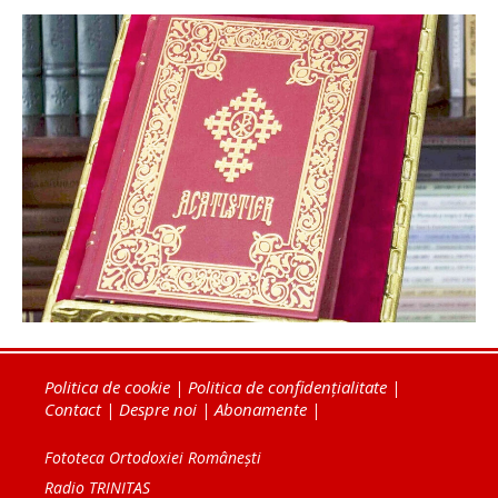
Politica de cookie
|
Politica de confidențialitate
|
Contact
|
Despre noi
|
Abonamente
|
Fototeca Ortodoxiei Românești
Radio TRINITAS