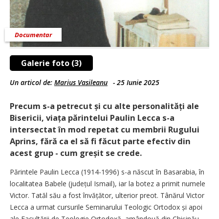
Documentar
Galerie foto (3)
Un articol de:
Marius Vasileanu
-
25 Iunie 2025
Precum s-a petrecut și cu alte personalități ale
Bisericii, viața părintelui Paulin Lecca s-a
intersectat în mod repetat cu membrii Rugului
Aprins, fără ca el să fi făcut parte efectiv din
acest grup - cum greșit se crede.
Părintele Paulin Lecca (1914-1996) s-a născut în Basarabia, în
localitatea Babele (județul Ismail), iar la botez a primit numele
Victor. Tatăl său a fost învățător, ulterior preot. Tânărul Victor
Lecca a urmat cursurile Seminarului Teologic Ortodox și apoi
ale Facultății de Teologie Ortodoxă, amândouă din Chișinău.