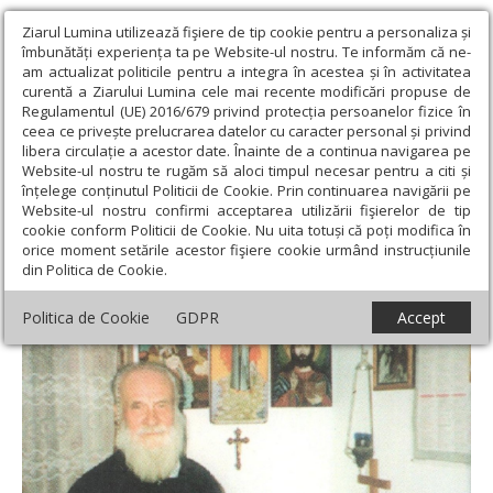
Ziarul Lumina utilizează fişiere de tip cookie pentru a personaliza și
îmbunătăți experiența ta pe Website-ul nostru. Te informăm că ne-
am actualizat politicile pentru a integra în acestea și în activitatea
curentă a Ziarului Lumina cele mai recente modificări propuse de
Regulamentul (UE) 2016/679 privind protecția persoanelor fizice în
ceea ce privește prelucrarea datelor cu caracter personal și privind
libera circulație a acestor date. Înainte de a continua navigarea pe
Website-ul nostru te rugăm să aloci timpul necesar pentru a citi și
Ziarul Lumina
›
Actualitate religioasă
›
Documentar
›
Părintele
înțelege conținutul Politicii de Cookie. Prin continuarea navigării pe
Paulin Lecca și Rugul Aprins
Website-ul nostru confirmi acceptarea utilizării fişierelor de tip
cookie conform Politicii de Cookie. Nu uita totuși că poți modifica în
Părintele Paulin Lecca și Rugul Aprins
orice moment setările acestor fişiere cookie urmând instrucțiunile
din Politica de Cookie.
Politica de Cookie
GDPR
Accept