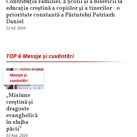
Contribuția Familiei, a Școlii și a Bisericii la
educația creștină a copiilor și a tinerilor - o
prioritate constantă a Părintelui Patriarh
Daniel
22 Iul, 2026
TOP 6 Mesaje și cuvântări
Mesaje și
cuvântări
„Misiune
creștină și
dragoste
evanghelică
în slujba
păcii”
03 Aug, 2026