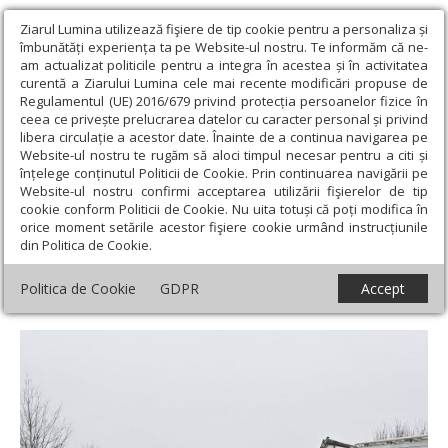
Ziarul Lumina utilizează fişiere de tip cookie pentru a personaliza și
îmbunătăți experiența ta pe Website-ul nostru. Te informăm că ne-
am actualizat politicile pentru a integra în acestea și în activitatea
curentă a Ziarului Lumina cele mai recente modificări propuse de
Regulamentul (UE) 2016/679 privind protecția persoanelor fizice în
ceea ce privește prelucrarea datelor cu caracter personal și privind
libera circulație a acestor date. Înainte de a continua navigarea pe
Website-ul nostru te rugăm să aloci timpul necesar pentru a citi și
Ziarul Lumina
›
Actualitate religioasă
›
Mesaje și cuvântări
›
înțelege conținutul Politicii de Cookie. Prin continuarea navigării pe
Mesaj de condoleanțe și solidaritate după accidentul rutier
Website-ul nostru confirmi acceptarea utilizării fişierelor de tip
petrecut în apropierea localității Lugojelul, județul Timiș
cookie conform Politicii de Cookie. Nu uita totuși că poți modifica în
orice moment setările acestor fişiere cookie urmând instrucțiunile
Mesaj de condoleanțe și solidaritate după
din Politica de Cookie.
accidentul rutier petrecut în apropierea
Politica de Cookie
GDPR
Accept
localității Lugojelul, județul Timiș