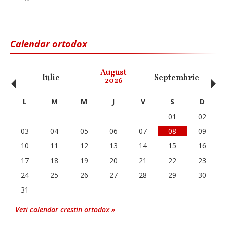
Calendar ortodox
‹
›
August
Iulie
Septembrie
O
2026
L
M
M
J
V
S
D
01
02
03
04
05
06
07
08
09
10
11
12
13
14
15
16
17
18
19
20
21
22
23
24
25
26
27
28
29
30
31
Vezi calendar crestin ortodox »