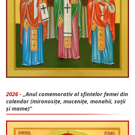
2026 -
„Anul comemorativ al sfintelor femei din
calendar (mironosițe, mu­cenițe, monahii, soții
și mame)”