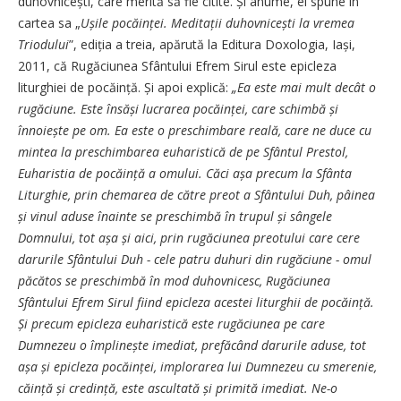
duhovnicești, care merită să fie citite. Și anume, el spune în
cartea sa „
Ușile pocăinței. Meditații duhovnicești la vremea
Triodului
”, ediția a treia, apărută la Editura Doxologia, Iași,
2011, că Rugăciunea Sfântului Efrem Sirul este epicleza
liturghiei de pocăință. Și apoi explică:
„Ea este mai mult decât o
rugăciune. Este însăși lucrarea pocăinței, care schimbă și
înnoiește pe om. Ea este o preschimbare reală, care ne duce cu
mintea la preschimbarea euharistică de pe Sfântul Prestol,
Euharistia de pocăință a omului. Căci așa precum la Sfânta
Liturghie, prin chemarea de către preot a Sfântului Duh, pâinea
și vinul aduse înainte se preschimbă în trupul și sângele
Domnului, tot așa și aici, prin rugăciunea preotului care cere
darurile Sfântului Duh - cele patru duhuri din rugăciune - omul
păcătos se preschimbă în mod duhovnicesc, Rugăciunea
Sfântului Efrem Sirul fiind epicleza acestei liturghii de pocăință.
Și precum epicleza euharistică este rugăciunea pe care
Dumnezeu o împlinește imediat, prefăcând darurile aduse, tot
așa și epicleza pocăinței, implorarea lui Dumnezeu cu smerenie,
căință și credință, este ascultată și primită imediat. Ne-o