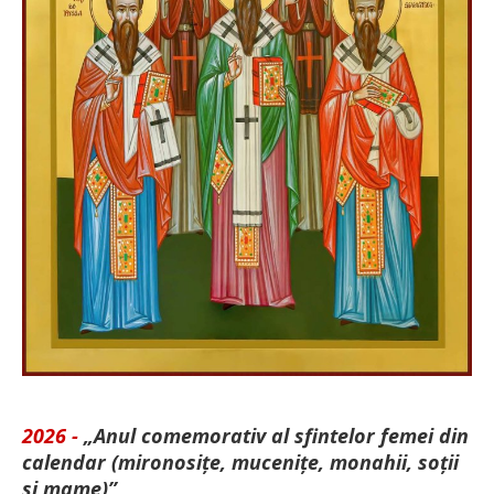
2026 -
„Anul comemorativ al sfintelor femei din
calendar (mironosițe, mu­cenițe, monahii, soții
și mame)”