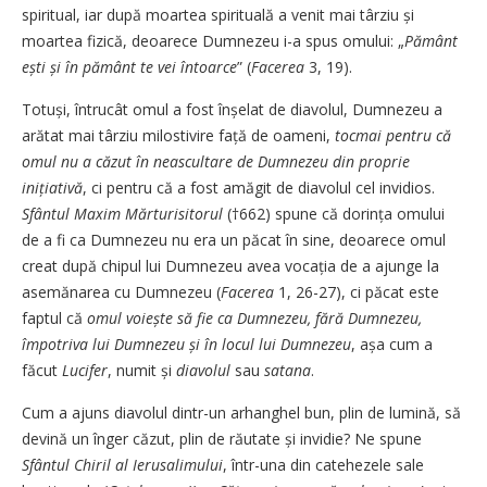
spiritual, iar după moartea spirituală a venit mai târziu și
moartea fizică, deoarece Dumnezeu i-a spus omului: „
Pământ
ești și în pământ te vei întoarce
” (
Facerea
3, 19).
Totuși, întrucât omul a fost înșelat de diavolul, Dumnezeu a
arătat mai târziu milostivire față de oameni,
tocmai pentru că
omul nu a căzut în neascultare de Dumnezeu din proprie
inițiativă
, ci pentru că a fost amăgit de diavolul cel invidios.
Sfântul Maxim Mărturisitorul
(†662) spune că dorința omului
de a fi ca Dumnezeu nu era un păcat în sine, deoarece omul
creat după chipul lui Dumnezeu avea vocația de a ajunge la
asemănarea cu Dumnezeu (
Facerea
1, 26-27), ci păcat este
faptul că
omul voiește să fie ca Dumnezeu, fără Dumnezeu,
împotriva lui Dumnezeu și în locul lui Dumnezeu
, așa cum a
făcut
Lucifer
, numit și
diavolul
sau
satana
.
Cum a ajuns diavolul dintr-un arhanghel bun, plin de lumină, să
devină un înger căzut, plin de răutate și invidie? Ne spune
Sfântul Chiril al Ierusalimului
, într-una din catehezele sale