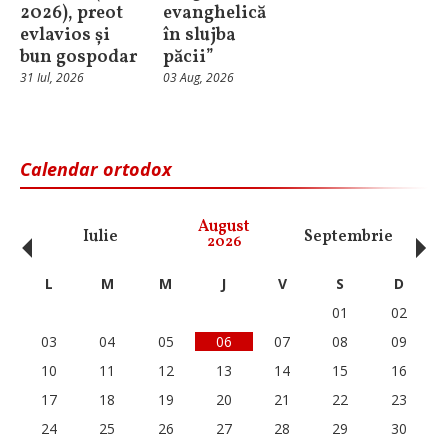
2026), preot
evanghelică
evlavios și
în slujba
bun gospodar
păcii”
31 Iul, 2026
03 Aug, 2026
Calendar ortodox
‹
›
August
Iulie
Septembrie
O
2026
L
M
M
J
V
S
D
01
02
03
04
05
06
07
08
09
10
11
12
13
14
15
16
17
18
19
20
21
22
23
24
25
26
27
28
29
30