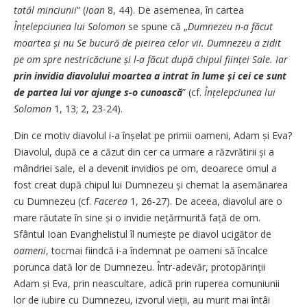
tatăl minciunii
” (
Ioan
8, 44). De asemenea, în cartea
Înțelepciunea lui Solomon
se spune că „
Dumnezeu n-a făcut
moartea și nu Se bucură de pieirea celor vii. Dumnezeu a zidit
pe om spre nestricăciune și l-a făcut după chipul ființei Sale. Iar
prin invidia diavolului moartea a intrat în lume și cei ce sunt
de partea lui vor ajunge s-o cunoască
” (cf.
Înțelepciunea lui
Solomon
1, 13; 2, 23-24).
Din ce motiv diavolul i-a înșelat pe primii oameni, Adam și Eva?
Diavolul, după ce a căzut din cer ca urmare a răzvrătirii și a
mândriei sale, el a devenit invidios pe om, deoarece omul a
fost creat după chipul lui Dumnezeu și chemat la asemănarea
cu Dumnezeu (cf.
Facerea
1, 26-27). De aceea, diavolul are o
mare răutate în sine și o invidie nețărmurită față de om.
Sfântul Ioan Evanghelistul îl numește pe diavol ucigător de
oameni
, tocmai fiindcă i-a îndemnat pe oameni să încalce
porunca dată lor de Dumnezeu. Într-adevăr, protopărinții
Adam și Eva, prin neascultare, adică prin ruperea comuniunii
lor de iubire cu Dumnezeu, izvorul vieții, au murit mai întâi