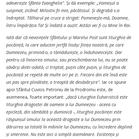
adeverește Sfânta Evanghelie”.
Și dă exemple
: „Vameșul a
suspinat, zicând: Milostiv fii mie, păcătosul. Și degrabă s-a
îndreptat. Tâlharul pe cruce a strigat: Pomenește-mă, Doamne,
întru împărăția Ta! Și îndată a auzit: Astăzi vei fi cu Mine în Rai.
Iată dar că nevoințele Sfântului și Marelui Post sunt liturghia de
pocăință, la care aducem jertfă însăși ființa noastră, pe care
Dumnezeu, primind-o, o tămăduiește, o înduhovnicește. Dar
pentru că înnoirea omului, sau preschimbarea lui, nu se poate
săvârși dintr-odată, ci treptat, puțin câte puțin, și liturghia de
pocăință se repetă de multe ori pe zi. Fiecare din ele însă este
un pas spre plinătate, o treaptă de desăvârșire”.
Iar ce spune
apoi Sfântul Cuvios Petroniu de la Prodromu este, de
asemenea, foarte important: „
dacă Liturghia Euharistică este
liturghia dragostei de oameni a lui Dumnezeu - aceea cu
epicleză, din sâmbătă și duminică -, liturghia pocăinței este
răspunsul omului la această dragoste a lui Dumnezeu prin
dăruirea sa totală în mâinile lui Dumnezeu, cu încredere deplină
și smerenie. Nu este aici o simplă asemănare. Existența și