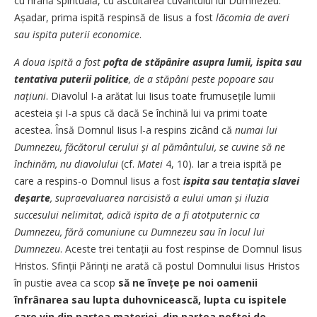
cu hrană spirituală, cu ascultarea cuvântului lui Dumnezeu.
Așadar, prima ispită respinsă de Iisus a fost
lăcomia de averi
sau ispita puterii economice
.
A doua ispită a fost
pofta de stăpânire asupra lumii, ispita sau
tentativa puterii politice
, de a stăpâni peste popoare sau
națiuni
. Diavolul I-a arătat lui Iisus toate frumusețile lumii
acesteia și I-a spus că dacă Se închină lui va primi toate
acestea. Însă Domnul Iisus l-a respins zicând că
numai lui
Dumnezeu, făcătorul cerului și al pământului, se cuvine să ne
închinăm, nu diavolului
(cf.
Matei
4, 10). Iar a treia ispită pe
care a respins-o Domnul Iisus a fost
ispita sau tentația slavei
deșarte
, supraevaluarea narcisistă a eului uman
și iluzia
succesului nelimitat, adică
ispita de a fi atotputernic ca
Dumnezeu, fără comuniune cu Dumnezeu sau în locul lui
Dumnezeu
. Aceste trei tentații au fost respinse de Domnul Iisus
Hristos. Sfinții Părinți ne arată că postul Domnului Iisus Hristos
în pustie avea ca scop
să ne învețe pe noi oamenii
înfrânarea sau lupta duhovnicească, lupta cu ispitele
care vin din partea materiei, din partea poftei de