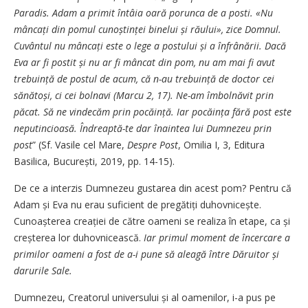
Paradis. Adam a primit întâia oară porunca de a posti. «Nu
mâncați din pomul cunoștinței binelui și răului», zice Domnul.
Cuvântul nu mâncați este o lege a postului și a înfrânării. Dacă
Eva ar fi postit și nu ar fi mâncat din pom, nu am mai fi avut
trebuință de postul de acum, că n-au trebuință de doctor cei
sănătoși, ci cei bolnavi (Marcu 2, 17). Ne-am îmbolnăvit prin
păcat. Să ne vindecăm prin pocăință. Iar pocăința fără post este
neputincioasă. Îndreaptă-te dar înaintea lui Dumnezeu prin
post
” (Sf. Vasile cel Mare,
Despre Post
, Omilia I, 3, Editura
Basilica, București, 2019, pp. 14-15).
De ce a interzis Dumnezeu gustarea din acest pom? Pentru că
Adam și Eva nu erau suficient de pregătiți duhovnicește.
Cunoașterea creației de către oameni se realiza în etape, ca și
creșterea lor duhovnicească.
Iar primul moment de încercare a
primilor oameni a fost de a-i pune să aleagă între Dăruitor și
darurile Sale.
Dumnezeu, Creatorul universului și al oamenilor, i-a pus pe