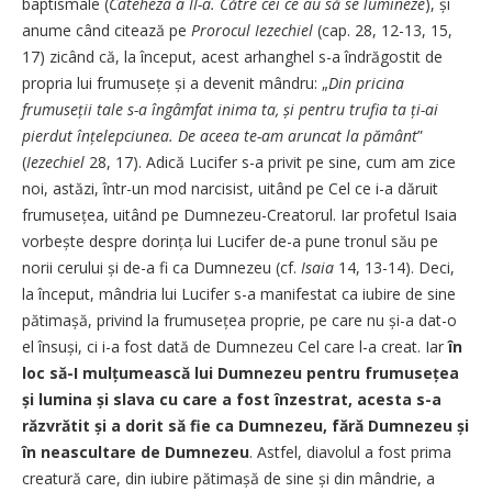
baptismale (
Cateheza a II-a. Către cei ce au să se lumineze
), și
anume când citează pe
Prorocul Iezechiel
(cap. 28, 12-13, 15,
17) zicând că, la început, acest arhanghel s-a îndrăgostit de
propria lui frumusețe și a devenit mândru: „
Din pricina
frumuseții tale s-a îngâmfat inima ta, și pentru trufia ta ți-ai
pierdut înțelepciunea. De aceea te-am aruncat la pământ
”
(
Iezechiel
28, 17). Adică Lucifer s-a privit pe sine, cum am zice
noi, astăzi, într-un mod narcisist, uitând pe Cel ce i-a dăruit
frumusețea, uitând pe Dumnezeu-Creatorul. Iar profetul Isaia
vorbește despre dorința lui Lucifer de-a pune tronul său pe
norii cerului și de-a fi ca Dumnezeu (cf.
Isaia
14, 13-14). Deci,
la început, mândria lui Lucifer s-a manifestat ca iubire de sine
pătimașă, privind la frumusețea proprie, pe care nu și-a dat-o
el însuși, ci i-a fost dată de Dumnezeu Cel care l-a creat. Iar
în
loc să-I mulțumească lui Dumnezeu pentru fru­musețea
și lumina și slava cu care a fost înzestrat, acesta s-a
răzvrătit și a dorit să fie ca Dumnezeu, fără Dumnezeu și
în neascul­tare de Dumnezeu
. Astfel, diavolul a fost prima
creatură care, din iubire pătimașă de sine și din mândrie, a