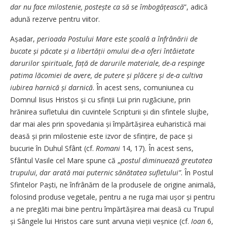
dar nu face milostenie, postește ca să se îmbogățească
”, adică
adună rezerve pentru viitor.
Așadar,
perioada Postului Mare este școală a înfrânării de
bucate și păcate și a libertății omului de-a oferi întâietate
darurilor spirituale, față de darurile materiale, de-a respinge
patima lăcomiei de avere, de putere și plăcere și de-a cultiva
iubirea harnică și darnică
. În acest sens, comuniunea cu
Domnul Iisus Hristos și cu sfinții Lui prin rugăciune, prin
hrănirea sufletului din cuvintele Scripturii și din sfintele slujbe,
dar mai ales prin spovedania și împărtășirea euharistică mai
deasă și prin milostenie este izvor de sfințire, de pace și
bucurie în Duhul Sfânt (cf.
Romani
14, 17). În acest sens,
Sfântul Vasile cel Mare spune că „
postul diminuează greutatea
trupului, dar arată mai puternic sănătatea sufletului”
. În Postul
Sfintelor Paști, ne înfrânăm de la produsele de origine animală,
folosind produse vegetale, pentru a ne ruga mai ușor și pentru
a ne pregăti mai bine pentru împărtășirea mai deasă cu Trupul
și Sângele lui Hristos care sunt arvuna vieții veșnice (cf.
Ioan
6,