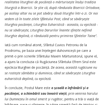
realitatea liturghiei de pocăință o mărturisește însăși tradiția
liturgică a Bisericii. Se știe că, după rânduiala Bisericii Ortodoxe,
pe același altar nu se pot săvârși două liturghii într-o zi. Or noi
vedem că în toate zilele Sfântului Post, când se săvârșește
liturghia pocăinței, Liturghia Euharistică - aceasta, cu epicleză -
nu se săvârșește, Liturghia Darurilor înainte sfințite nefiind
liturghie deplină, ci rânduială pentru primirea Sfintelor Taine”.
Iată cum românul atonit, Sfântul Cuvios Petroniu de la
Prodromu, pe baza unei înțelegeri duhovnicești pe care a
primit-o prin scrierile Sfântului Maxim Mărturisitorul, spune el,
a ajuns la concluzia că Rugăciunea Sfântului Efrem Sirul este
epicleza liturghiei de pocăință.
De aceea, această rugăciune nu
se rostește sâmbăta și duminica, când se săvârșește Liturghia
euharistică deplină, cu epicleză.
În concluzie, Postul Mare este
o
ș
coală a înfrânării și a
pocăinței, a schimbării
sau înnoirii vieții
, prin venirea harului
lui Dumnezeu în omul smerit și rugător
, pentru a trăi o viață de
înfrânare, pace și sfințenie, în iubire smerită față de Hristos și