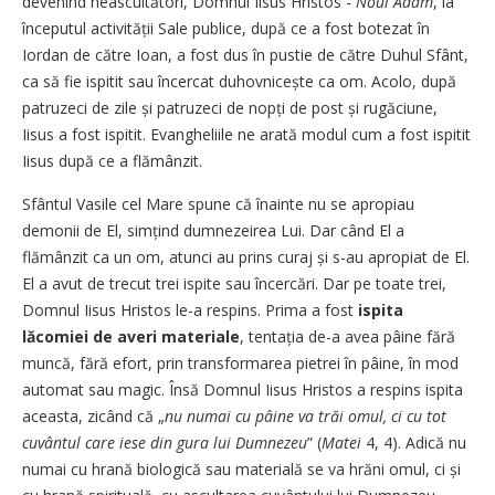
devenind neascultători, Domnul Iisus Hristos -
Noul Adam
, la
începutul activității Sale publice, după ce a fost botezat în
Iordan de către Ioan, a fost dus în pustie de către Duhul Sfânt,
ca să fie ispitit sau încercat duhovnicește ca om. Acolo, după
patruzeci de zile și patruzeci de nopți de post și rugăciune,
Iisus a fost ispitit. Evangheliile ne arată modul cum a fost ispitit
Iisus după ce a flămânzit.
Sfântul Vasile cel Mare spune că înainte nu se apropiau
demonii de El, simțind dumnezeirea Lui. Dar când El a
flămânzit ca un om, atunci au prins curaj și s-au apropiat de El.
El a avut de trecut trei ispite sau încercări. Dar pe toate trei,
Domnul Iisus Hristos le-a respins. Prima a fost
ispita
lăcomiei de averi materiale
, tentația de-a avea pâine fără
muncă, fără efort, prin transformarea pietrei în pâine, în mod
automat sau magic. Însă Domnul Iisus Hristos a respins ispita
aceasta, zicând că „
nu numai cu pâine va trăi omul, ci cu tot
cuvântul care iese din gura lui Dumnezeu
” (
Matei
4, 4). Adică nu
numai cu hrană biologică sau materială se va hrăni omul, ci și