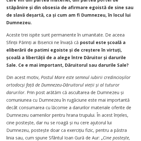
stăpânire și din obsesia de afirmare egoistă de sine sau
de slavă deșartă, ca și cum am fi Dumnezeu, în locul lui
Dumnezeu.
Aceste trei ispite sunt permanente în umanitate. De aceea
Sfinții Părinți ai Bisericii ne învață că
postul este școală a
eliberării de patimi egoiste și de creștere în virtuți,
școală a libertății de a alege între Dăruitor și darurile
Sale. Ce e mai important, Dăruitorul sau darurile Sale?
Din acest motiv,
Postul Mare este semnul iubirii credincioșilor
ortodocși față de Dumnezeu-Dăruitorul vieții și al tuturor
darurilor
. Prin post arătăm că ascultarea de Dumnezeu și
comuniunea cu Dumnezeu în rugăciune este mai importantă
decât consumarea cu lăcomie a darurilor materiale oferite de
Dumnezeu oamenilor pentru hrana trupului. În acest înțeles,
cine postește, dar nu se roagă și nu cere ajutorul lui
Dumnezeu, postește doar ca exercițiu fizic, pentru a păstra
linia sau, cum spune Sfântul Ioan Gură de Aur: „
Cine postește,