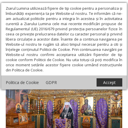
Ziarul Lumina utilizează fişiere de tip cookie pentru a personaliza și
îmbunătăți experiența ta pe Website-ul nostru. Te informăm că ne-
am actualizat politicile pentru a integra în acestea și în activitatea
curentă a Ziarului Lumina cele mai recente modificări propuse de
Regulamentul (UE) 2016/679 privind protecția persoanelor fizice în
ceea ce privește prelucrarea datelor cu caracter personal și privind
libera circulație a acestor date. Înainte de a continua navigarea pe
Website-ul nostru te rugăm să aloci timpul necesar pentru a citi și
Ziarul Lumina
›
Actualitate religioasă
›
Mesaje și cuvântări
›
înțelege conținutul Politicii de Cookie. Prin continuarea navigării pe
Postul Mare este școală duhovnicească a înfrânării și a pocăinței
Website-ul nostru confirmi acceptarea utilizării fişierelor de tip
cookie conform Politicii de Cookie. Nu uita totuși că poți modifica în
Postul Mare este școală duhovnicească a
orice moment setările acestor fişiere cookie urmând instrucțiunile
din Politica de Cookie.
înfrânării și a pocăinței
Politica de Cookie
GDPR
Accept