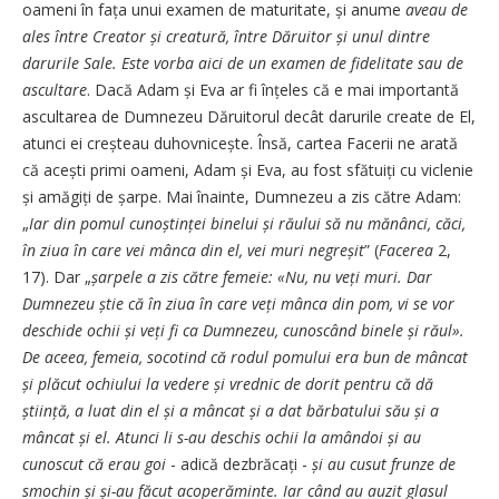
oameni în fața unui examen de maturitate, și anume
aveau de
ales între Creator și creatură, între Dăruitor și unul dintre
darurile Sale. Este vorba aici de un examen de fidelitate sau de
ascultare
. Dacă Adam și Eva ar fi înțeles că e mai importantă
ascultarea de Dumnezeu Dăruitorul decât darurile create de El,
atunci ei creșteau duhovnicește. Însă, cartea Facerii ne arată
că acești primi oameni, Adam și Eva, au fost sfătuiți cu viclenie
și amăgiți de șarpe. Mai înainte, Dumnezeu a zis către Adam:
„
Iar din pomul cunoștinței binelui și răului să nu mănânci, căci,
în ziua în care vei mânca din el, vei muri negreșit
” (
Facerea
2,
17). Dar „
șarpele a zis către femeie: «Nu, nu veți muri. Dar
Dumnezeu știe că în ziua în care veți mânca din pom, vi se vor
deschide ochii și veți fi ca Dumnezeu, cunoscând binele și răul».
De aceea, femeia, socotind că rodul pomului era bun de mâncat
și plăcut ochiului la vedere și vrednic de dorit pentru că dă
știință, a luat din el și a mâncat și a dat bărbatului său și a
mâncat și el. Atunci li s-au deschis ochii la amândoi și au
cunoscut că erau goi
- adică dezbrăcați -
și au cusut frunze de
smochin și și-au făcut acoperăminte. Iar când au auzit glasul