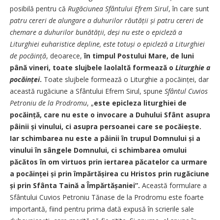
posibilă pentru că
Rugăciunea Sfântului Efrem Sirul
, în care sunt
patru cereri de alungare a duhurilor răutății și patru cereri de
chemare a duhurilor bunătății, deși nu este o epicleză a
Liturghiei euharistice depline, este totuși o epicleză a
Liturghiei
de pocăință
, deoarece,
în timpul Postului Mare, de luni
până vineri, toate slujbele laolaltă formează o
Liturghie a
pocăinței
.
Toate slujbele formează o Liturghie a pocăinței, dar
această rugăciune a Sfântului Efrem Sirul, spune
Sfântul Cuvios
Petroniu de la Prodromu
, „
este epicleza liturghiei de
pocăință, care nu este o invocare a Duhului Sfânt asupra
pâinii și vinului, ci asupra persoanei care se pocăiește.
Iar schimbarea nu este a pâinii în trupul Domnului și a
vinului în sângele Domnului, ci schimbarea omului
păcătos în om virtuos prin iertarea păcatelor ca urmare
a pocăinței și prin împărtășirea cu Hristos prin rugăciune
și prin Sfânta Taină a Împărtășaniei”.
Această formulare a
Sfântului Cuvios Petroniu Tănase de la Prodromu este foarte
importantă, fiind pentru prima dată expusă în scrierile sale