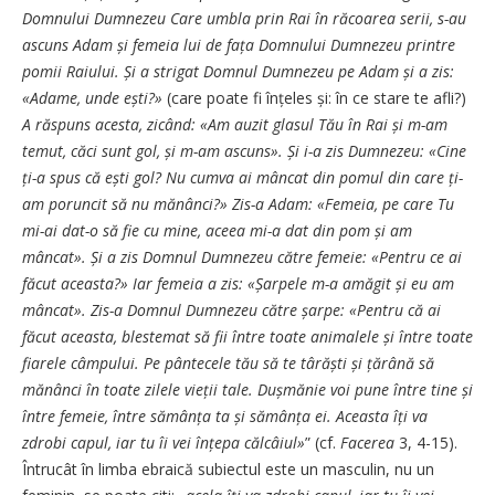
Domnului Dumnezeu Care umbla prin Rai în răcoarea serii, s-au
ascuns Adam și femeia lui de fața Domnului Dumnezeu printre
pomii Raiului. Și a strigat Domnul Dumnezeu pe Adam și a zis:
«Adame, unde ești?»
(care poate fi înțeles și: în ce stare te afli?)
A răspuns acesta, zicând: «Am auzit glasul Tău în Rai și m-am
temut, căci sunt gol, și m-am ascuns». Și i-a zis Dumnezeu: «Cine
ți-a spus că ești gol? Nu cumva ai mâncat din pomul din care ți-
am poruncit să nu mănânci?» Zis-a Adam: «Femeia, pe care Tu
mi-ai dat-o să fie cu mine, aceea mi-a dat din pom și am
mâncat». Și a zis Domnul Dumnezeu către femeie: «Pentru ce ai
făcut aceasta?» Iar femeia a zis: «Șarpele m-a amăgit și eu am
mâncat». Zis-a Domnul Dumnezeu către șarpe: «Pentru că ai
făcut aceasta, blestemat să fii între toate animalele și între toate
fiarele câmpului. Pe pântecele tău să te târăști și țărână să
mănânci în toate zilele vieții tale. Dușmănie voi pune între tine și
între femeie, între sămânța ta și sămânța ei. Aceasta îți va
zdrobi capul, iar tu îi vei înțepa călcâiul»
” (cf.
Facerea
3, 4-15).
Întrucât în limba ebraică subiectul este un masculin, nu un