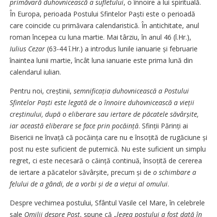
primăvară duhovnicească a sufletului
, o înnoire a lui spirituală.
În Europa, perioada Postului Sfintelor Paști este o perioadă
care coincide cu primăvara calendaristică. În antichitate, anul
roman începea cu luna martie. Mai târziu, în anul 46 (î.Hr.),
Iulius Cezar
(63-44 î.Hr.) a introdus lunile ianuarie și februarie
înaintea lunii martie, încât luna ianuarie este prima lună din
calendarul iulian.
Pentru noi, creștinii,
semnificația duhovnicească a Postului
Sfintelor Paști este legată de o înnoire duhovnicească a vieții
creștinului, după o eliberare sau iertare de păcatele săvârșite,
iar această eliberare se face prin pocăință
. Sfinții Părinți ai
Bisericii ne învață că pocăința care nu e însoțită de rugăciune și
post nu este suficient de puternică. Nu este suficient un simplu
regret, ci este necesară o căință continuă, însoțită de cererea
de iertare a păcatelor săvârșite, precum și de
o schimbare a
felului de a gândi, de a vorbi și de a viețui al omului
.
Despre vechimea postului, Sfântul Vasile cel Mare, în celebrele
sale
Omilii despre Post
, spune că „
legea postului a fost dată în