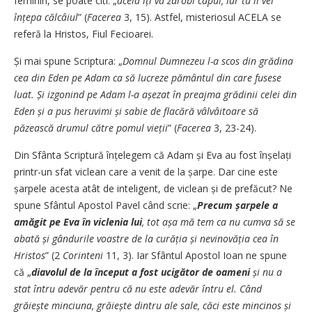
feminin, se poate citi: „
acela îți va zdrobi capul, iar tu îi vei
înțepa călcâiul
” (
Facerea
3, 15). Astfel, misteriosul ACELA se
referă la Hristos, Fiul Fecioarei.
Și mai spune Scriptura: „
Domnul Dumnezeu l-a scos din grădina
cea din Eden pe Adam ca să lucreze pământul din care fusese
luat. Și izgonind pe Adam l-a așezat în preajma grădinii celei din
Eden și a pus heruvimi și sabie de flacără vâlvâitoare să
păzească drumul către pomul vieții
” (
Facerea
3, 23-24).
Din Sfânta Scriptură înțelegem că Adam și Eva au fost înșelați
printr-un sfat viclean care a venit de la șarpe. Dar cine este
șarpele acesta atât de inteligent, de viclean și de prefăcut? Ne
spune Sfântul Apostol Pavel când scrie: „
Precum șarpele a
amăgit pe Eva în viclenia lui
, tot așa mă tem ca nu cumva să se
abată și gândurile voastre de la curăția și nevinovăția cea în
Hristos
” (2
Corinteni
11, 3). Iar Sfântul Apostol Ioan ne spune
că „
diavolul de la început a fost ucigător de oameni
și nu a
stat întru adevăr pentru că nu este adevăr întru el. Când
grăiește minciuna, grăiește dintru ale sale, căci este mincinos și