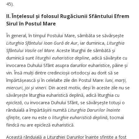
45).
II. Înțelesul și folosul Rugăciunii Sfântului Efrem
Sirul în Postul Mare
În general, în timpul Postului Mare, sâmbăta se săvârșește
Liturghia Sfântului Ioan Gură de Aur
, iar duminica,
Liturghia
Sfântului Vasile cel Mare
. Aceste liturghii de sâmbătă și
duminică sunt
liturghii euharistice depline
, adică săvârșite cu
invocarea Duhului Sfânt asupra darurilor euharistice, pâine și
vin. Însă mulți dintre credin­cioșii ortodocși au dorit să se
împărtășească și în celelalte zile din Postul Mare:
luni, marți,
miercuri, joi și vineri
. Din acest motiv, deși în aceste zile nu se
săvârșește liturghia euharistică deplină, adică liturghia cu
epicleză
, cu invocarea Duhului Sfânt, se săvârșește totuși o
rânduială a îm­păr­tășirii numită
Liturghia Darurilor înainte
sfințite
, care nu este o
liturghie euharistică
deplină
, tocmai
fiindcă nu are epicleză euharistică.
Această rânduială a Liturghiei Darurilor îna­inte sfințite a fost