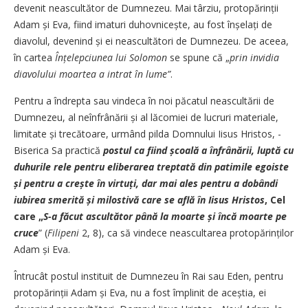
devenit neascultător de Dumnezeu. Mai târziu, protopărinții
Adam și Eva, fiind ­imaturi duhovnicește, au fost înșelați de
diavolul, devenind și ei neascultători de Dumnezeu. De aceea,
în cartea
Înțelepciunea lui Solomon
se spune că „
prin invidia
diavolului moartea a intrat în lume”
.
Pentru a îndrepta sau vindeca în noi păcatul neascultării de
Dumnezeu, al neînfrânării și al lăcomiei de lucruri materiale,
limitate și trecătoare, urmând pilda Domnului Iisus Hristos, ­
Biserica Sa practică
postul ca fiind școală a înfrânării, luptă cu
duhurile rele pentru eliberarea treptată din patimile egoiste
și pentru a crește în virtuți, dar mai ales ­pentru a dobândi
iubirea smerită și milostivă care se află în Iisus Hristos
, Cel
care „
S-a făcut ascultător până la moarte și încă moarte pe
cruce
” (
Filipeni
2, 8), ca să vindece neascultarea protopărinților
Adam și Eva.
Întrucât postul instituit de Dumnezeu în Rai sau Eden, pentru
protopărinții Adam și Eva, nu a fost împlinit de aceștia, ei