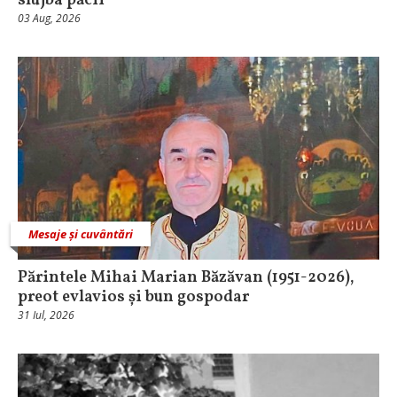
slujba păcii”
03 Aug, 2026
Mesaje și cuvântări
Părintele Mihai Marian Băzăvan (1951-2026),
preot evlavios și bun gospodar
31 Iul, 2026