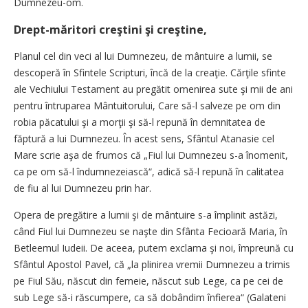
Dumnezeu-om.
Drept-măritori creştini şi creştine,
Planul cel din veci al lui Dumnezeu, de mântuire a lumii, se
descoperă în Sfintele Scripturi, încă de la creaţie. Cărţile sfinte
ale Vechiului Testament au pregătit omenirea sute şi mii de ani
pentru întruparea Mântuitorului, Care să-l salveze pe om din
robia păcatului şi a morţii şi să-l repună în demnitatea de
făptură a lui Dumnezeu. În acest sens, Sfântul Atanasie cel
Mare scrie aşa de frumos că „Fiul lui Dumnezeu s-a înomenit,
ca pe om să-l îndumnezeiască“, adică să-l repună în calitatea
de fiu al lui Dumnezeu prin har.
Opera de pregătire a lumii şi de mântuire s-a împlinit astăzi,
când Fiul lui Dumnezeu se naşte din Sfânta Fecioară Maria, în
Betleemul Iudeii. De aceea, putem exclama şi noi, împreună cu
Sfântul Apostol Pavel, că „la plinirea vremii Dumnezeu a trimis
pe Fiul Său, născut din femeie, născut sub Lege, ca pe cei de
sub Lege să-i răscumpere, ca să dobândim înfierea“ (Galateni