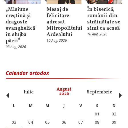
„Misiune
Mesaj de
În biserică,
creștină și
felicitare
românii din
dragoste
adresat
străinătate se
evanghelică
Mitropolitului
simt ca acasă
în slujba
Ardealului
16 Aug, 2026
păcii”
10 Aug, 2026
03 Aug, 2026
Calendar ortodox
‹
›
August
Iulie
Septembrie
O
2026
L
M
M
J
V
S
D
01
02
03
04
05
06
07
08
09