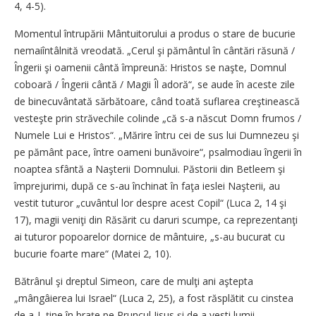
4, 4-5).
Momentul întrupării Mântuitorului a produs o stare de bucurie
nemaiîntâlnită vreodată. „Cerul şi pământul în cântări răsună /
Îngerii şi oamenii cântă împreună: Hristos se naşte, Domnul
coboară / Îngerii cântă / Magii Îl adoră“, se aude în aceste zile
de binecuvântată sărbătoare, când toată suflarea creştinească
vesteşte prin străvechile colinde „că s-a născut Domn frumos /
Numele Lui e Hristos“. „Mărire întru cei de sus lui Dumnezeu şi
pe pământ pace, între oameni bunăvoire“, psalmodiau îngerii în
noaptea sfântă a Naşterii Domnului. Păstorii din Betleem şi
împrejurimi, după ce s-au închinat în faţa ieslei Naşterii, au
vestit tuturor „cuvântul lor despre acest Copil“ (Luca 2, 14 şi
17), magii veniţi din Răsărit cu daruri scumpe, ca reprezentanţi
ai tuturor popoarelor dornice de mântuire, „s-au bucurat cu
bucurie foarte mare“ (Matei 2, 10).
Bătrânul şi dreptul Simeon, care de mulţi ani aştepta
„mângâierea lui Israel“ (Luca 2, 25), a fost răsplătit cu cinstea
de a-L ţine în braţe pe Pruncul Iisus şi de a vesti lumii