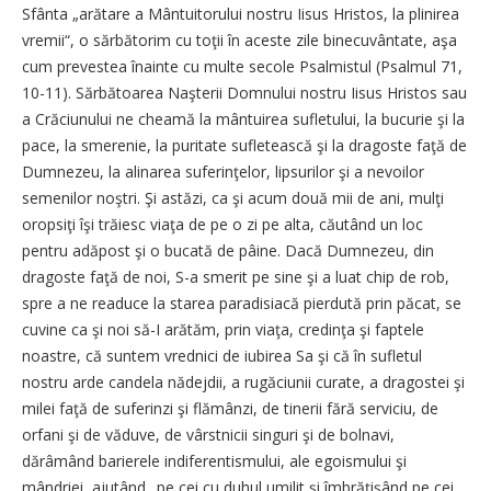
Sfânta „arătare a Mântuitorului nostru Iisus Hristos, la plinirea
vremii“, o sărbătorim cu toţii în aceste zile binecuvântate, aşa
cum prevestea înainte cu multe secole Psalmistul (Psalmul 71,
10-11). Sărbătoarea Naşterii Domnului nostru Iisus Hristos sau
a Crăciunului ne cheamă la mântuirea sufletului, la bucurie şi la
pace, la smerenie, la puritate sufletească şi la dragoste faţă de
Dumnezeu, la alinarea suferinţelor, lipsurilor şi a nevoilor
semenilor noştri. Şi astăzi, ca şi acum două mii de ani, mulţi
oropsiţi îşi trăiesc viaţa de pe o zi pe alta, căutând un loc
pentru adăpost şi o bucată de pâine. Dacă Dumnezeu, din
dragoste faţă de noi, S-a smerit pe sine şi a luat chip de rob,
spre a ne readuce la starea paradisiacă pierdută prin păcat, se
cuvine ca şi noi să-I arătăm, prin viaţa, credinţa şi faptele
noastre, că suntem vrednici de iubirea Sa şi că în sufletul
nostru arde candela nădejdii, a rugăciunii curate, a dragostei şi
milei faţă de suferinzi şi flămânzi, de tinerii fără serviciu, de
orfani şi de văduve, de vârstnicii singuri şi de bolnavi,
dărâmând barierele indiferentismului, ale egoismului şi
mândriei, ajutând „pe cei cu duhul umilit şi îmbrăţişând pe cei