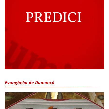
Evanghelia de Duminică