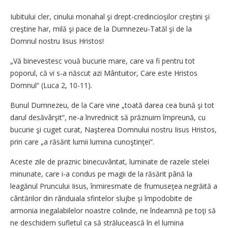
Iubitului cler, cinului monahal şi drept-credincioşilor creştini şi
creştine har, milă şi pace de la Dumnezeu-Tatăl şi de la
Domnul nostru Iisus Hristos!
„Vă binevestesc vouă bucurie mare, care va fi pentru tot
poporul, că vi s-a născut azi Mântuitor, Care este Hristos
Domnul“ (Luca 2, 10-11).
Bunul Dumnezeu, de la Care vine „toată darea cea bună şi tot
darul desăvârşit“, ne-a învrednicit să prăznuim împreună, cu
bucurie şi cuget curat, Naşterea Domnului nostru Iisus Hristos,
prin care „a răsărit lumii lumina cunoştinţei“.
Aceste zile de praznic binecuvântat, luminate de razele stelei
minunate, care i-a condus pe magii de la răsărit până la
leagănul Pruncului Iisus, înmiresmate de frumuseţea negrăită a
cântărilor din rânduiala sfintelor slujbe şi împodobite de
armonia inegalabilelor noastre colinde, ne îndeamnă pe toţi să
ne deschidem sufletul ca să strălucească în el lumina