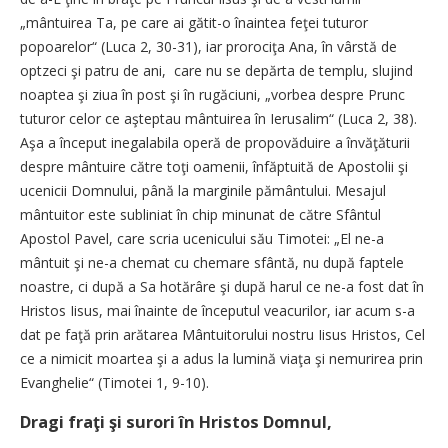
„mântuirea Ta, pe care ai gătit-o înaintea feţei tuturor
popoarelor“ (Luca 2, 30-31), iar prorociţa Ana, în vârstă de
optzeci şi patru de ani, care nu se depărta de templu, slujind
noaptea şi ziua în post şi în rugăciuni, „vorbea despre Prunc
tuturor celor ce aşteptau mântuirea în Ierusalim“ (Luca 2, 38).
Aşa a început inegalabila operă de propovăduire a învăţăturii
despre mântuire către toţi oamenii, înfăptuită de Apostolii şi
ucenicii Domnului, până la marginile pământului. Mesajul
mântuitor este subliniat în chip minunat de către Sfântul
Apostol Pavel, care scria ucenicului său Timotei: „El ne-a
mântuit şi ne-a chemat cu chemare sfântă, nu după faptele
noastre, ci după a Sa hotărâre şi după harul ce ne-a fost dat în
Hristos Iisus, mai înainte de începutul veacurilor, iar acum s-a
dat pe faţă prin arătarea Mântuitorului nostru Iisus Hristos, Cel
ce a nimicit moartea şi a adus la lumină viaţa şi nemurirea prin
Evanghelie“ (Timotei 1, 9-10).
Dragi fraţi şi surori în Hristos Domnul,