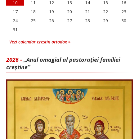
10
11
12
13
14
15
16
17
18
19
20
21
22
23
24
25
26
27
28
29
30
31
Vezi calendar crestin ortodox »
2026 -
„Anul omagial al pastorației familiei
creștine”