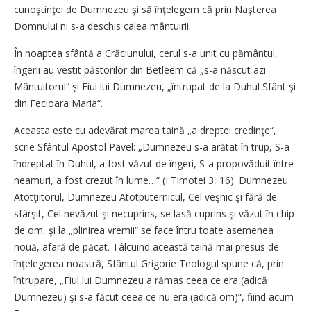
cunoştinţei de Dumnezeu şi să înţelegem că prin Naşterea
Domnului ni s-a deschis calea mântuirii.
În noaptea sfântă a Crăciunului, cerul s-a unit cu pământul,
îngerii au vestit păstorilor din Betleem că „s-a născut azi
Mântuitorul“ şi Fiul lui Dumnezeu, „întrupat de la Duhul Sfânt şi
din Fecioara Maria“.
Aceasta este cu adevărat marea taină „a dreptei credinţe“,
scrie Sfântul Apostol Pavel: „Dumnezeu s-a arătat în trup, S-a
îndreptat în Duhul, a fost văzut de îngeri, S-a propovăduit între
neamuri, a fost crezut în lume…“ (I Timotei 3, 16). Dumnezeu
Atotţiitorul, Dumnezeu Atotputernicul, Cel veşnic şi fără de
sfârşit, Cel nevăzut şi necuprins, se lasă cuprins şi văzut în chip
de om, şi la „plinirea vremii“ se face întru toate asemenea
nouă, afară de păcat. Tâlcuind această taină mai presus de
înţelegerea noastră, Sfântul Grigorie Teologul spune că, prin
întrupare, „Fiul lui Dumnezeu a rămas ceea ce era (adică
Dumnezeu) şi s-a făcut ceea ce nu era (adică om)“, fiind acum