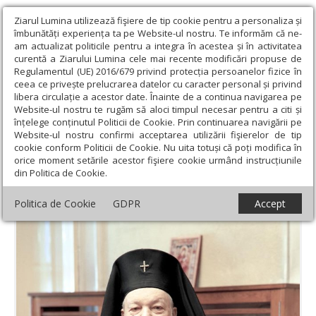
Ziarul Lumina utilizează fişiere de tip cookie pentru a personaliza și
îmbunătăți experiența ta pe Website-ul nostru. Te informăm că ne-
am actualizat politicile pentru a integra în acestea și în activitatea
curentă a Ziarului Lumina cele mai recente modificări propuse de
Regulamentul (UE) 2016/679 privind protecția persoanelor fizice în
ceea ce privește prelucrarea datelor cu caracter personal și privind
libera circulație a acestor date. Înainte de a continua navigarea pe
Website-ul nostru te rugăm să aloci timpul necesar pentru a citi și
Ziarul Lumina
›
Actualitate religioasă
›
Mesaje și cuvântări
›
înțelege conținutul Politicii de Cookie. Prin continuarea navigării pe
Naşterea Domnului a răsărit lumii lumina cunoştinţei
Website-ul nostru confirmi acceptarea utilizării fişierelor de tip
cookie conform Politicii de Cookie. Nu uita totuși că poți modifica în
Naşterea Domnului a răsărit lumii lumina
orice moment setările acestor fişiere cookie urmând instrucțiunile
din Politica de Cookie.
cunoştinţei
Politica de Cookie
GDPR
Accept