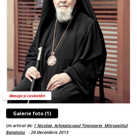
Mesaje și cuvântări
Galerie foto (1)
Un articol de:
† Nicolae, Arhiepiscopul Timișoarei, Mitropolitul
Banatului
-
20 Decembrie 2013