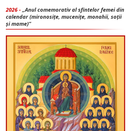
2026 -
„Anul comemorativ al sfintelor femei din
calendar (mironosițe, mu­cenițe, monahii, soții
și mame)”