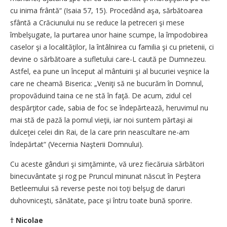
cu inima frântă“ (Isaia 57, 15). Procedând aşa, sărbătoarea
sfântă a Crăciunului nu se reduce la petreceri şi mese
îmbelşugate, la purtarea unor haine scumpe, la împodobirea
caselor şi a localităţilor, la întâlnirea cu familia şi cu prietenii, ci
devine o sărbătoare a sufletului care-L caută pe Dumnezeu.
Astfel, ea pune un început al mântuirii şi al bucuriei veşnice la
care ne cheamă Biserica: „Veniţi să ne bucurăm în Domnul,
propovăduind taina ce ne stă în faţă. De acum, zidul cel
despărţitor cade, sabia de foc se îndepărtează, heruvimul nu
mai stă de pază la pomul vieţii, iar noi suntem părtaşi ai
dulceţei celei din Rai, de la care prin neascultare ne-am
îndepărtat“ (Vecernia Naşterii Domnului).
Cu aceste gânduri şi simţăminte, vă urez fiecăruia sărbători
binecuvântate şi rog pe Pruncul minunat născut în Peştera
Betleemului să reverse peste noi toţi belşug de daruri
duhovniceşti, sănătate, pace şi întru toate bună sporire.
† Nicolae