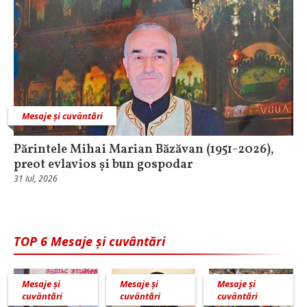
Mesaje și cuvântări
Părintele Mihai Marian Băzăvan (1951-2026),
preot evlavios și bun gospodar
31 Iul, 2026
TOP 6 Mesaje și cuvântări
Mesaje și
Mesaje și
Mesaje și
cuvântări
cuvântări
cuvântări