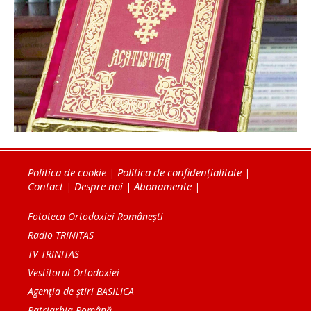
Politica de cookie
|
Politica de confidențialitate
|
Contact
|
Despre noi
|
Abonamente
|
Fototeca Ortodoxiei Românești
Radio TRINITAS
TV TRINITAS
Vestitorul Ortodoxiei
Agenţia de ştiri BASILICA
Patriarhia Română