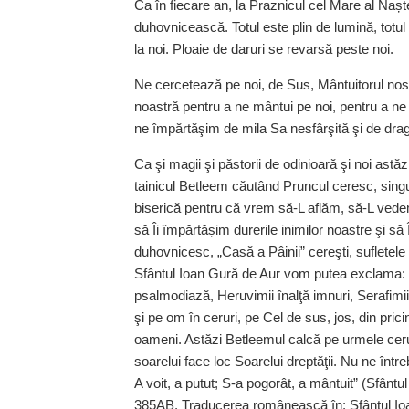
Ca în fiecare an, la Praznicul cel Mare al Nașt
duhovnicească. Totul este plin de lumină, totu
la noi. Ploaie de daruri se revarsă peste noi.
Ne cercetează pe noi, de Sus, Mântuitorul nostr
noastră pentru a ne mântui pe noi, pentru a ne l
ne împărtăşim de mila Sa nesfârşită şi de drago
Ca şi magii şi păstorii de odinioară şi noi astăz
tainicul Betleem căutând Pruncul ceresc, sing
biserică pentru că vrem să-L aflăm, să-L vedem
să Îi împărtășim durerile inimilor noastre şi să
duhovnicesc, „Casă a Pâinii” cereşti, sufletel
Sfântul Ioan Gură de Aur vom putea exclama: „
psalmodiază, Heruvimii înalţă imnuri, Serafi
şi pe om în ceruri, pe Cel de sus, jos, din pricina
oameni. Astăzi Betleemul calcă pe urmele cerulu
soarelui face loc Soarelui dreptăţii. Nu ne înt
A voit, a putut; S-a pogorât, a mântuit” (Sfânt
385AB. Traducerea românească în: Sfântul Ioan