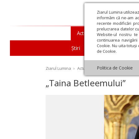
Ziarul Lumina utilizea
informăm că ne-am actu
recente modificări pr
prelucrarea datelor cu
Actualitate religioasă
T
Website-ul nostru te 
continuarea navigării 
Cookie. Nu uita totuși 
Știri
Mesaje și cuvântări
de Cookie.
Politica de Cookie
Ziarul Lumina
›
Actualitate religioasă
›
Mesaje ș
„Taina Betleemului”
st
Septembrie
Octombrie
Noiembrie
Decembrie
Ianuar