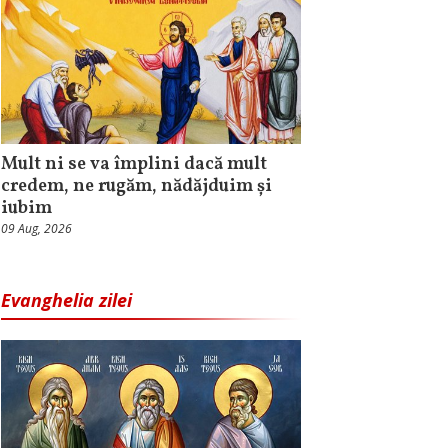
Mult ni se va împlini dacă mult
credem, ne rugăm, nădăjduim și
iubim
09 Aug, 2026
Evanghelia zilei