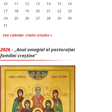
10
11
12
13
14
15
16
17
18
19
20
21
22
23
24
25
26
27
28
29
30
31
Vezi calendar crestin ortodox »
2026 -
„Anul omagial al pastorației
familiei creștine”