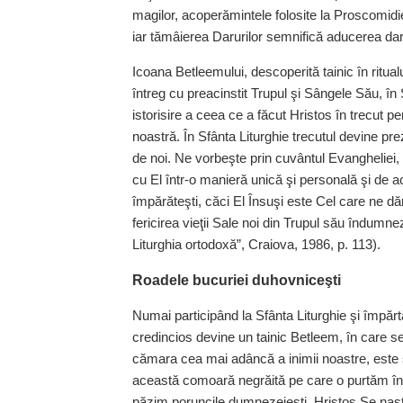
magilor, acoperămintele folosite la Proscomid
iar tămâierea Darurilor semnifică aducerea dar
Icoana Betleemului, descoperită tainic în ritua
întreg cu preacinstit Trupul şi Sângele Său, în
istorisire a ceea ce a făcut Hristos în trecut pe
noastră. În Sfânta Liturghie trecutul devine prez
de noi. Ne vorbeşte prin cuvântul Evangheliei, 
cu El într-o manieră unică şi personală şi de 
împărăteşti, căci El Însuşi este Cel care ne dă
fericirea vieţii Sale noi din Trupul său îndumne
Liturghia ortodoxă”, Craiova, 1986, p. 113).
Roadele bucuriei duhovniceşti
Numai participând la Sfânta Liturghie şi împărtă
credincios devine un tainic Betleem, în care s
cămara cea mai adâncă a inimii noastre, este s
această comoară negrăită pe care o purtăm în 
păzim poruncile dumnezeieşti. Hristos Se naşte 