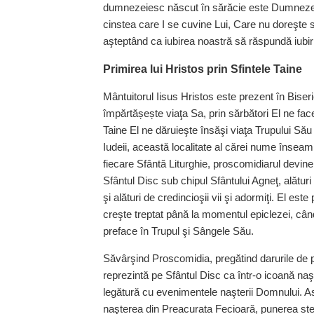
dumnezeiesc născut în sărăcie este Dumnezeul
cinstea care I se cuvine Lui, Care nu doreşte să
aşteptând ca iubirea noastră să răspundă iubiri
Primirea lui Hristos prin Sfintele Taine
Mântuitorul Iisus Hristos este prezent în Biseri
împărtășește viaţa Sa, prin sărbători El ne fac
Taine El ne dăruieşte însăşi viaţa Trupului Său
Iudeii, această localitate al cărei nume însea
fiecare Sfântă Liturghie, proscomidiarul devin
Sfântul Disc sub chipul Sfântului Agneţ, alături 
şi alături de credincioşii vii şi adormiţi. El este
creşte treptat până la momentul epiclezei, când
preface în Trupul şi Sângele Său.
Săvârşind Proscomidia, pregătind darurile de pâi
reprezintă pe Sfântul Disc ca într-o icoană na
legătură cu evenimentele naşterii Domnului. As
naşterea din Preacurata Fecioară, punerea stel