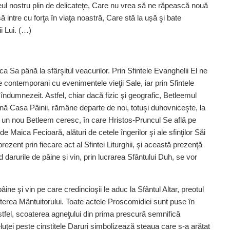
 nostru plin de delicateţe, Care nu vrea să ne răpească nouă
 intre cu forţa în viaţa noastră, Care stă la ușă şi bate
i Lui. (…)
ca Sa până la sfârşitul veacurilor. Prin Sfintele Evanghelii El ne
e contemporani cu evenimentele vieţii Sale, iar prin Sfintele
 îndumnezeit. Astfel, chiar dacă fizic şi geografic, Betleemul
mnă Casa Pâinii, rămâne departe de noi, totuşi duhovniceşte, la
e un nou Betleem ceresc, în care Hristos-Pruncul Se află pe
de Maica Fecioară, alături de cetele îngerilor şi ale sfinţilor Săi
 prezent prin fiecare act al Sfintei Liturghii, şi această prezenţă
 darurile de pâine și vin, prin lucrarea Sfântului Duh, se vor
ne şi vin pe care credincioşii le aduc la Sfântul Altar, preotul
şterea Mântuitorului. Toate actele Proscomidiei sunt puse în
tfel, scoaterea agneţului din prima prescură semnifică
uței peste cinstitele Daruri simbolizează steaua care s-a arătat