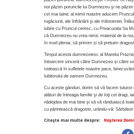
noi păzim poruncile lui Dumnezeu şi ne păzim vi
cel mai tainic al inimii noastre aducem Pruncului
rugăciunii, ale înfrânării şi ale milosteniei. În
iubire cu Pruncul ceresc, cu Preacurata Sa Maic
că Dumnezeu nu vrea nimic material de la noi, c
în mod plenar, să primim și să prețuim dragos
Timpul acesta dumnezeiesc al Marelui Praznic d
întoarcere sinceră către Dumnezeu și către sem
rodească în sufletele noastre pace, binecuvântar
Iubitorului de oameni Dumnezeu.
Cu aceste gânduri, dorim să vă facem tuturor 
alături de întreaga familie şi de toţi cei dragi,
nădejdea de mai bine şi să vă rânduiască toate 
cu părintească dragoste, urându-vă: Sărbători fe
Citeşte mai multe despre:
Naşterea Domn