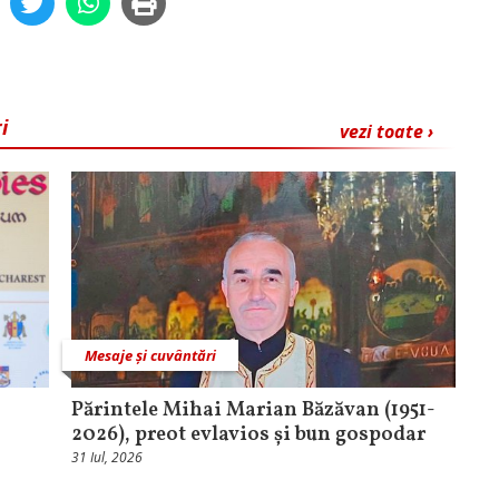
i
vezi toate ›
Mesaje și cuvântări
Părintele Mihai Marian Băzăvan (1951-
2026), preot evlavios și bun gospodar
31 Iul, 2026