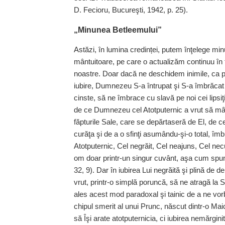
D. Fecioru, Bucureşti, 1942, p. 25).
„Minunea Betleemului”
Astăzi, în lumina credinței, putem înţelege mi
mântuitoare, pe care o actualizăm continuu în t
noastre. Doar dacă ne deschidem inimile, ca p
iubire, Dumnezeu S-a întrupat şi S-a îmbrăcat 
cinste, să ne îmbrace cu slavă pe noi cei lipsi
de ce Dumnezeu cel Atotputernic a vrut să mâ
făpturile Sale, care se depărtaseră de El, de c
curăţa şi de a o sfinţi asumându-şi-o total, îm
Atotputernic, Cel negrăit, Cel neajuns, Cel nec
om doar printr-un singur cuvânt, aşa cum spune p
32, 9). Dar în iubirea Lui negrăită şi plină de
vrut, printr-o simplă poruncă, să ne atragă la S
ales acest mod paradoxal şi tainic de a ne vorb
chipul smerit al unui Prunc, născut dintr-o Maic
să Îşi arate atotputernicia, ci iubirea nemărg