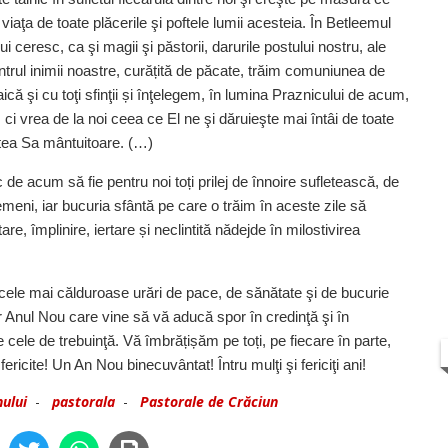
aţa de toate plăcerile şi poftele lumii acesteia. În Betleemul
 ceresc, ca şi magii şi păstorii, darurile postului nostru, ale
lăuntrul inimii noastre, curățită de păcate, trăim comuniunea de
ă şi cu toţi sfinţii și înţelegem, în lumina Praznicului de acum,
i vrea de la noi ceea ce El ne şi dăruieşte mai întâi de toate
tea Sa mântuitoare. (…)
e acum să fie pentru noi toți prilej de înnoire sufletească, de
eni, iar bucuria sfântă pe care o trăim în aceste zile să
e, împlinire, iertare și neclintită nădejde în milostivirea
cele mai călduroase urări de pace, de sănătate şi de bucurie
 iar Anul Nou care vine să vă aducă spor în credinţă şi în
cele de trebuinţă. Vă îmbrățișăm pe toți, pe fiecare în parte,
ricite! Un An Nou binecuvântat! Întru mulţi şi fericiţi ani!
ului
-
pastorala
-
Pastorale de Crăciun