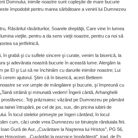
erii Domnului, inimile noastre sunt copleşite de mare bucurie
l este împodobit pentru marea sărbătoare a venirii lui Dumnezeu
u, Răsăritul răsăriturilor, Soarele dreptăţii, Care vine în lumea
umina vieţile, pentru a da sens vieţii noastre, pentru ca noi să
stea sa jertfelnică.
i, în grabă şi cu suflete sincere şi curate, venim la biserică, la
ura şi adevărata noastră bucurie în această lume. Alergăm la
 pe El şi Lui să ne închinăm cu darurile inimilor noastre; Lui
 Îi cerem ajutorul. Ştim că în biserică, acest Betleem
e noastre se vor umple de mângâiere şi bucurie, şi împreună cu
Taină străină şi minunată vedem! Îngerii cântă, Arhanghelii
mii proslăvesc. Toţi prăznuiesc văzând pe Dumnezeu pe pământ
 tainei întrupării, pe cel de jos, sus, din pricina iubirii de
i. În locul stelelor primeşte pe îngeri cântând, în locul
rebăm cum, căci unde vrea Dumnezeu se biruieşte rânduiala firii.
ul Ioan Gură de Aur, „Cuvântare la Naşterea lui Hristos”, PG 56,
 Hrisostom, „Cuvântări la praznice împărăteşti”, trad. de Pr.