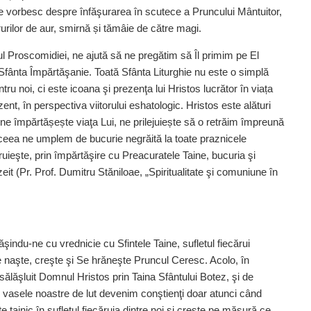
ie vorbesc despre înfăşurarea în scutece a Pruncului Mântuitor,
urilor de aur, smirnă și tămâie de către magi.
lul Proscomidiei, ne ajută să ne pregătim să Îl primim pe El
 Sfânta Împărtăşanie. Toată Sfânta Liturghie nu este o simplă
ntru noi, ci este icoana şi prezenţa lui Hristos lucrător în viața
ent, în perspectiva viitorului eshatologic. Hristos este alături
ne împărtășește viaţa Lui, ne pri­lejuiește să o retrăim împreună
aceea ne umplem de bucurie negrăită la toate praznicele
ruieşte, prin împărtăşire cu Preacuratele Taine, bucuria şi
zeit (Pr. Prof. Dumitru Stăniloae, „Spiritualitate şi comuniune în
şindu-ne cu vrednicie cu Sfintele Taine, sufletul fiecărui
e naşte, creşte şi Se hrăneşte Pruncul Ceresc. Acolo, în
ălăşluit Domnul Hristos prin Taina Sfântului Botez, şi de
vasele noastre de lut devenim conştienţi doar atunci când
tainic în sufletul fiecăruia dintre noi şi creşte pe măsură ce