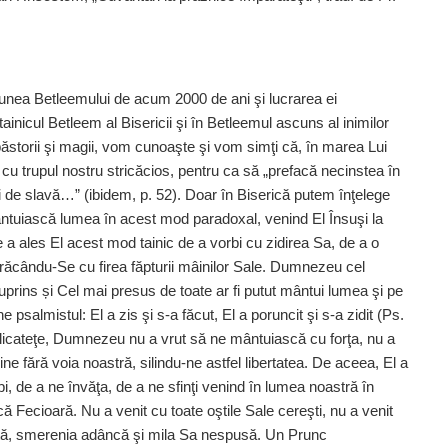
nunea Betleemului de acum 2000 de ani şi lucrarea ei
ainicul Betleem al Bisericii şi în Betleemul ascuns al inimilor
ăstorii şi magii, vom cunoaşte şi vom simţi că, în marea Lui
cu trupul nostru stricăcios, pentru ca să „prefacă necinstea în
ţi de slavă…” (ibidem, p. 52). Doar în Biserică putem înţelege
ntuiască lumea în acest mod paradoxal, venind El Însuşi la
e a ales El acest mod tainic de a vorbi cu zidirea Sa, de a o
brăcându-Se cu firea făpturii mâinilor Sale. Dumnezeu cel
uprins și Cel mai presus de toate ar fi putut mântui lumea şi pe
salmistul: El a zis şi s-a făcut, El a poruncit şi s-a zidit (Ps.
 delicateţe, Dumnezeu nu a vrut să ne mântuiască cu forţa, nu a
ine fără voia noastră, silindu-ne astfel libertatea. De aceea, El a
i, de a ne învăţa, de a ne sfinţi venind în lumea noastră în
ă Fecioară. Nu a venit cu toate oştile Sale cereşti, nu a venit
inită, smerenia adâncă şi mila Sa nespusă. Un Prunc