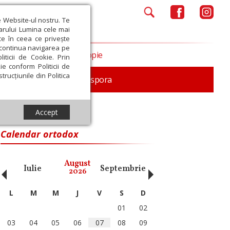
e Website-ul nostru. Te
iarului Lumina cele mai
ce în ceea ce privește
a continua navigarea pe
Opinii
Filantropie
iticii de Cookie. Prin
ie conform Politicii de
trucțiunile din Politica
In memoriam
Diaspora
Accept
Calendar ortodox
‹
›
August
Iulie
Septembrie
Octombrie
Noiembri
2026
L
M
M
J
V
S
D
01
02
03
04
05
06
07
08
09