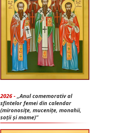
2026 -
„Anul comemorativ al
sfintelor femei din calendar
(mironosițe, mu­cenițe, monahii,
soții și mame)”