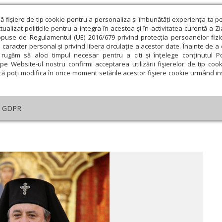
ză fişiere de tip cookie pentru a personaliza și îmbunătăți experiența ta p
alizat politicile pentru a integra în acestea și în activitatea curentă a Z
opuse de Regulamentul (UE) 2016/679 privind protecția persoanelor fizi
 caracter personal și privind libera circulație a acestor date. Înainte de 
eologie și spiritualitate
Educaţie și Cultură
Societate
rugăm să aloci timpul necesar pentru a citi și înțelege conținutul Pol
pe Website-ul nostru confirmi acceptarea utilizării fişierelor de tip cook
că poți modifica în orice moment setările acestor fişiere cookie urmând ins
An omagial
Comunicate de presă
Documentar
GDPR
i cuvântări
›
„Taina Betleemului”
ie
Februarie
Martie
Aprilie
Mai
Iunie