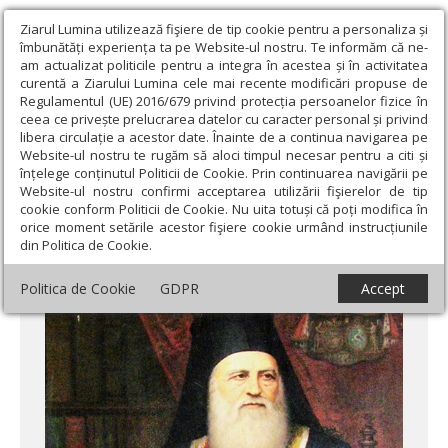
Ziarul Lumina utilizează fişiere de tip cookie pentru a personaliza și
îmbunătăți experiența ta pe Website-ul nostru. Te informăm că ne-
am actualizat politicile pentru a integra în acestea și în activitatea
curentă a Ziarului Lumina cele mai recente modificări propuse de
Regulamentul (UE) 2016/679 privind protecția persoanelor fizice în
ceea ce privește prelucrarea datelor cu caracter personal și privind
libera circulație a acestor date. Înainte de a continua navigarea pe
Website-ul nostru te rugăm să aloci timpul necesar pentru a citi și
Ziarul Lumina
›
Actualitate religioasă
›
Știri
›
Andrei Şaguna,
înțelege conținutul Politicii de Cookie. Prin continuarea navigării pe
organizator al Ortodoxiei româneşti
Website-ul nostru confirmi acceptarea utilizării fişierelor de tip
cookie conform Politicii de Cookie. Nu uita totuși că poți modifica în
Andrei Şaguna, organizator al Ortodoxiei
orice moment setările acestor fişiere cookie urmând instrucțiunile
din Politica de Cookie.
româneşti
Politica de Cookie
GDPR
Accept