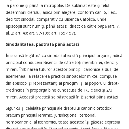
la parohie şi până la mitropolie. De subliniat este şi felul
desemnării clerului, adică prin alegere, conform can. 6, I ec.,
deci tot sinodal, comparativ cu Biserica Catolică, unde
episcopii sunt numiţi, până astăzi, direct de către papă (art. 7,
al. 2; art. 40; art. 97-109; art. 155-157).
Sinodalitatea, păstrată până astăzi
În strânsă legătură cu sinodalitatea stă principiul organic, adică
principiul conducerii Bisericii de către toţi membrii ei, clerici şi
mireni. Îmbinarea tuturor acestor principii canonice a dus, de
asemenea, la refacerea practicii sinoadelor mixte, compuse
din episcopi şi reprezentanţi ai preoţimii şi ai poporului drept-
credincios în proporţia bine cunoscută de 1/3 clerici şi 2/3
mireni. Această practică se păstrează în Biserică până astăzi.
Sigur că şi celelalte principii ale dreptului canonic ortodox,
precum principiul ierarhic, jurisdicţional, teritorial,
nomocanonic, al iconomiei, toate acestea îşi găsesc expresia
directă sau indirectă în Statutul organic. Acest fapt a făcut ca