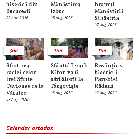
biserică din
Mănăstirea
hramul
Bucureşti
Izbuc
Mănăstirii
Sihăstria
02 Aug, 2026
05 Aug, 2026
07 Aug, 2026
Știri
Știri
Știri
Sfințirea
Sfântul Ierarh
Resfințirea
raclei celor
Nifon va fi
bisericii
trei Sfinte
sărbătorit la
Parohiei
Cuvioase de la
Târgoviște
Rădeni
Văratec
03 Aug, 2026
02 Aug, 2026
03 Aug, 2026
Calendar ortodox