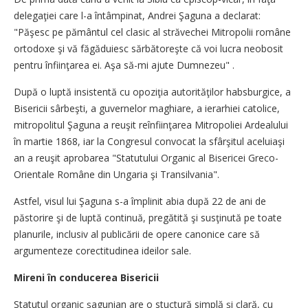
delegaţiei care l-a întâmpinat, Andrei Şaguna a declarat:
"Păşesc pe pământul cel clasic al străvechei Mitropolii române
ortodoxe şi vă făgăduiesc sărbătoreşte că voi lucra neobosit
pentru înfiinţarea ei. Aşa să-mi ajute Dumnezeu" .
După o luptă insistentă cu opoziţia autorităţilor habsburgice, a
Bisericii sârbeşti, a guvernelor maghiare, a ierarhiei catolice,
mitropolitul Şaguna a reuşit reînfiinţarea Mitropoliei Ardealului
în martie 1868, iar la Congresul convocat la sfârşitul aceluiaşi
an a reuşit aprobarea "Statutului Organic al Bisericei Greco-
Orientale Române din Ungaria şi Transilvania".
Astfel, visul lui Şaguna s-a împlinit abia după 22 de ani de
păstorire şi de luptă continuă, pregătită şi susţinută pe toate
planurile, inclusiv al publicării de opere canonice care să
argumenteze corectitudinea ideilor sale.
Mireni în conducerea Bisericii
Statutul organic şagunian are o stuctură simplă şi clară, cu