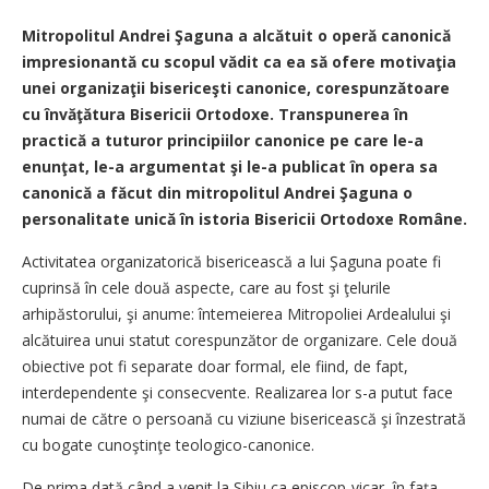
Mitropolitul Andrei Şaguna a alcătuit o operă canonică
impresionantă cu scopul vădit ca ea să ofere motivaţia
unei organizaţii bisericeşti canonice, corespunzătoare
cu învăţătura Bisericii Ortodoxe. Transpunerea în
practică a tuturor principiilor canonice pe care le-a
enunţat, le-a argumentat şi le-a publicat în opera sa
canonică a făcut din mitropolitul Andrei Şaguna o
personalitate unică în istoria Bisericii Ortodoxe Române.
Activitatea organizatorică bisericească a lui Şaguna poate fi
cuprinsă în cele două aspecte, care au fost şi ţelurile
arhipăstorului, şi anume: întemeierea Mitropoliei Ardealului şi
alcătuirea unui statut corespunzător de organizare. Cele două
obiective pot fi separate doar formal, ele fiind, de fapt,
interdependente şi consecvente. Realizarea lor s-a putut face
numai de către o persoană cu viziune bisericească şi înzestrată
cu bogate cunoştinţe teologico-canonice.
De prima dată când a venit la Sibiu ca episcop-vicar, în faţa