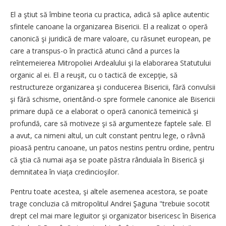
El a ştiut să îmbine teoria cu practica, adică să aplice autentic
sfintele canoane la organizarea Bisericii. El a realizat o operă
canonică şi juridică de mare valoare, cu răsunet european, pe
care a transpus-o în practică atunci când a purces la
reîntemeierea Mitropoliei Ardealului şi la elaborarea Statutului
organic al ei. El a reuşit, cu o tactică de excepţie, să
restructureze organizarea şi conducerea Bisericii, fără convulsii
şi fără schisme, orientând-o spre formele canonice ale Bisericii
primare după ce a elaborat o operă canonică temeinică şi
profundă, care să motiveze şi să argumenteze faptele sale. El
a avut, ca nimeni altul, un cult constant pentru lege, o râvnă
pioasă pentru canoane, un patos nestins pentru ordine, pentru
că ştia că numai aşa se poate păstra rânduiala în Biserică şi
demnitatea în viaţa credincioşilor.
Pentru toate acestea, şi altele asemenea acestora, se poate
trage concluzia că mitropolitul Andrei Şaguna "trebuie socotit
drept cel mai mare legiuitor şi organizator bisericesc în Biserica