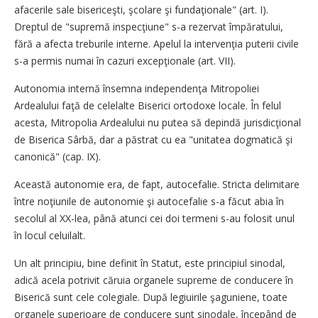
afacerile sale bisericeşti, şcolare şi fundaţionale" (art. I).
Dreptul de "supremă inspecţiune" s-a rezervat împăratului,
fără a afecta treburile interne. Apelul la intervenţia puterii civile
s-a permis numai în cazuri excepţionale (art. VII).
Autonomia internă însemna independenţa Mitropoliei
Ardealului faţă de celelalte Biserici ortodoxe locale. În felul
acesta, Mitropolia Ardealului nu putea să depindă jurisdicţional
de Biserica Sârbă, dar a păstrat cu ea "unitatea dogmatică şi
canonică" (cap. IX).
Această autonomie era, de fapt, autocefalie. Stricta delimitare
între noţiunile de autonomie şi autocefalie s-a făcut abia în
secolul al XX-lea, până atunci cei doi termeni s-au folosit unul
în locul celuilalt.
Un alt principiu, bine definit în Statut, este principiul sinodal,
adică acela potrivit căruia organele supreme de conducere în
Biserică sunt cele colegiale. După legiuirile şaguniene, toate
organele superioare de conducere sunt sinodale, începând de