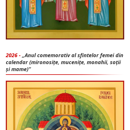
2026 -
„Anul comemorativ al sfintelor femei din
calendar (mironosițe, mu­cenițe, monahii, soții
și mame)”