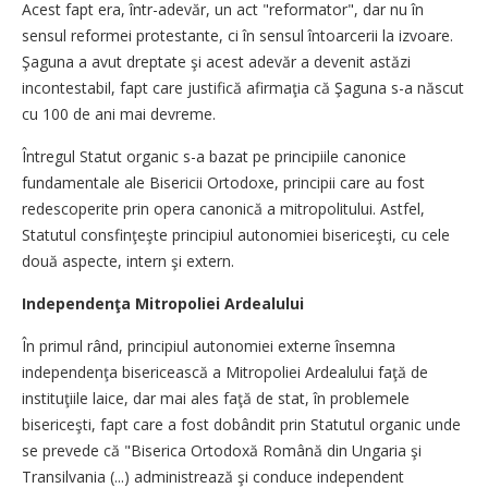
Acest fapt era, într-adevăr, un act "reformator", dar nu în
sensul reformei protestante, ci în sensul întoarcerii la izvoare.
Şaguna a avut dreptate şi acest adevăr a devenit astăzi
incontestabil, fapt care justifică afirmaţia că Şaguna s-a născut
cu 100 de ani mai devreme.
Întregul Statut organic s-a bazat pe principiile canonice
fundamentale ale Bisericii Ortodoxe, principii care au fost
redescoperite prin opera canonică a mitropolitului. Astfel,
Statutul consfinţeşte principiul autonomiei bisericeşti, cu cele
două aspecte, intern şi extern.
Independenţa Mitropoliei Ardealului
În primul rând, principiul autonomiei externe însemna
independenţa bisericească a Mitropoliei Ardealului faţă de
instituţiile laice, dar mai ales faţă de stat, în problemele
bisericeşti, fapt care a fost dobândit prin Statutul organic unde
se prevede că "Biserica Ortodoxă Română din Ungaria şi
Transilvania (...) administrează şi conduce independent