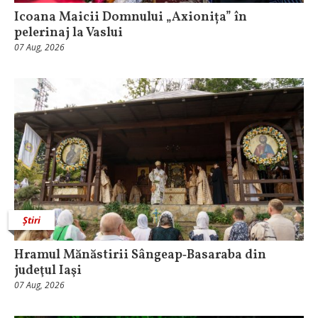
Icoana Maicii Domnului „Axionița” în
pelerinaj la Vaslui
07 Aug, 2026
Știri
Hramul Mănăstirii Sângeap‑Basaraba din
judeţul Iaşi
07 Aug, 2026