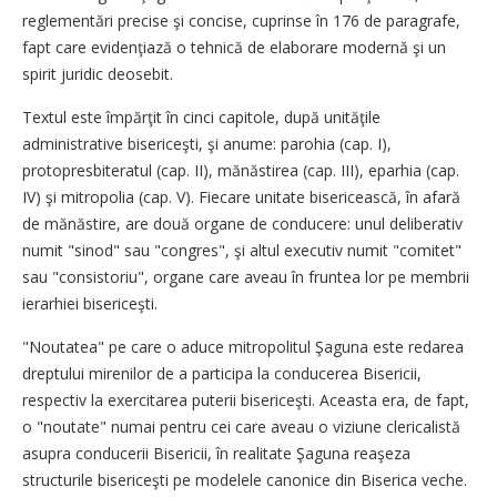
reglementări precise şi concise, cuprinse în 176 de paragrafe,
fapt care evidenţiază o tehnică de elaborare modernă şi un
spirit juridic deosebit.
Textul este împărţit în cinci capitole, după unităţile
administrative bisericeşti, şi anume: parohia (cap. I),
protopresbiteratul (cap. II), mănăstirea (cap. III), eparhia (cap.
IV) şi mitropolia (cap. V). Fiecare unitate bisericească, în afară
de mănăstire, are două organe de conducere: unul deliberativ
numit "sinod" sau "congres", şi altul executiv numit "comitet"
sau "consistoriu", organe care aveau în fruntea lor pe membrii
ierarhiei bisericeşti.
"Noutatea" pe care o aduce mitropolitul Şaguna este redarea
dreptului mirenilor de a participa la conducerea Bisericii,
respectiv la exercitarea puterii bisericeşti. Aceasta era, de fapt,
o "noutate" numai pentru cei care aveau o viziune clericalistă
asupra conducerii Bisericii, în realitate Şaguna reaşeza
structurile bisericeşti pe modelele canonice din Biserica veche.