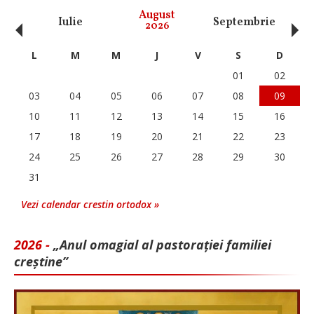
‹
›
August
Iulie
Septembrie
O
2026
L
M
M
J
V
S
D
01
02
03
04
05
06
07
08
09
10
11
12
13
14
15
16
17
18
19
20
21
22
23
24
25
26
27
28
29
30
31
Vezi calendar crestin ortodox »
2026 -
„Anul omagial al pastorației familiei
creștine”