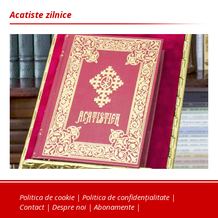
Acatiste zilnice
Politica de cookie
|
Politica de confidențialitate
|
Contact
|
Despre noi
|
Abonamente
|