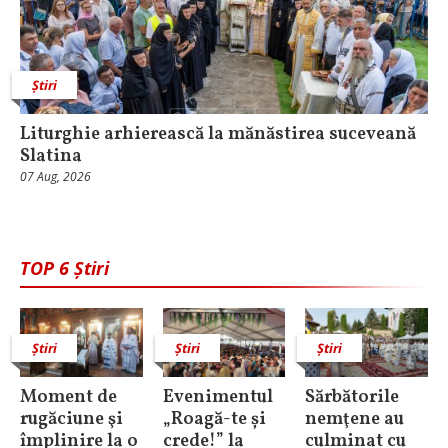
Știri
Liturghie arhierească la mănăstirea suceveană
Slatina
07 Aug, 2026
TOP 6 Știri
Știri
Știri
Știri
Moment de
Evenimentul
Sărbătorile
rugăciune şi
„Roagă-te și
nemţene au
împlinire la o
crede!” la
culminat cu