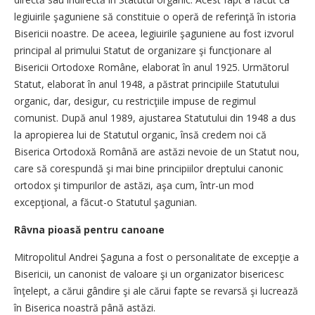
legiuirile şaguniene să constituie o operă de referinţă în istoria
Bisericii noastre. De aceea, legiuirile şaguniene au fost izvorul
principal al primului Statut de organizare şi funcţionare al
Bisericii Ortodoxe Române, elaborat în anul 1925. Următorul
Statut, elaborat în anul 1948, a păstrat principiile Statutului
organic, dar, desigur, cu restricţiile impuse de regimul
comunist. După anul 1989, ajustarea Statutului din 1948 a dus
la apropierea lui de Statutul organic, însă credem noi că
Biserica Ortodoxă Română are astăzi nevoie de un Statut nou,
care să corespundă şi mai bine principiilor dreptului canonic
ortodox şi timpurilor de astăzi, aşa cum, într-un mod
excepţional, a făcut-o Statutul şagunian.
Râvna pioasă pentru canoane
Mitropolitul Andrei Şaguna a fost o personalitate de excepţie a
Bisericii, un canonist de valoare şi un organizator bisericesc
înţelept, a cărui gândire şi ale cărui fapte se revarsă şi lucrează
în Biserica noastră până astăzi.