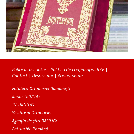
Politica de cookie
|
Politica de confidențialitate
|
Contact
|
Despre noi
|
Abonamente
|
Fototeca Ortodoxiei Românești
Radio TRINITAS
TV TRINITAS
Vestitorul Ortodoxiei
Agenţia de ştiri BASILICA
Patriarhia Română