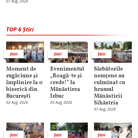
07 Aug, 2026
TOP 6 Știri
Știri
Știri
Știri
Moment de
Evenimentul
Sărbătorile
rugăciune şi
„Roagă-te și
nemţene au
împlinire la o
crede!” la
culminat cu
biserică din
Mănăstirea
hramul
Bucureşti
Izbuc
Mănăstirii
Sihăstria
02 Aug, 2026
05 Aug, 2026
07 Aug, 2026
Știri
Știri
Știri