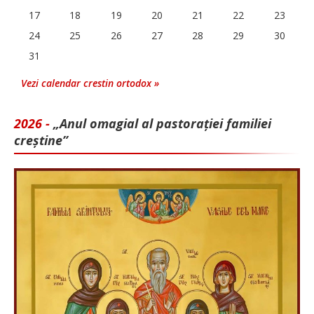
17
18
19
20
21
22
23
24
25
26
27
28
29
30
31
Vezi calendar crestin ortodox »
2026 -
„Anul omagial al pastorației familiei
creștine”