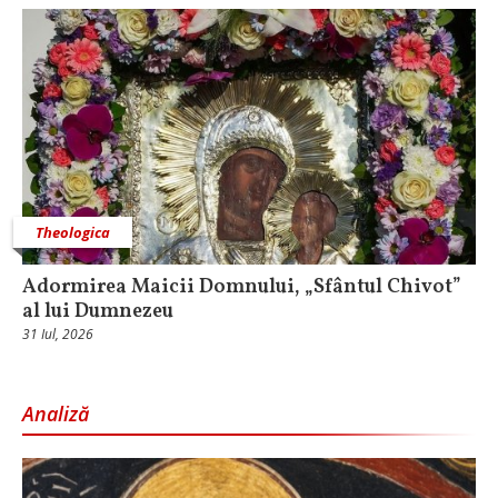
Theologica
Adormirea Maicii Domnului, „Sfântul Chivot”
al lui Dumnezeu
31 Iul, 2026
Analiză