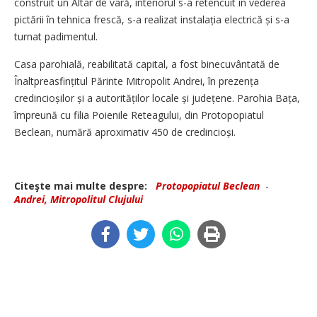
construit un Altar de vară, interiorul s-a retencuit în vederea
pictării în tehnica frescă, s-a realizat instalația electrică și s-a
turnat padimentul.
Casa parohială, reabilitată capital, a fost binecuvântată de
Înaltpreasfințitul Părinte Mitropolit Andrei, în prezența
credincioșilor și a autorităților locale și județene. Parohia Bața,
împreună cu filia Poienile Reteagului, din Protopopiatul
Beclean, numără aproximativ 450 de credincioși.
Citeşte mai multe despre:
Protopopiatul Beclean
-
Andrei, Mitropolitul Clujului