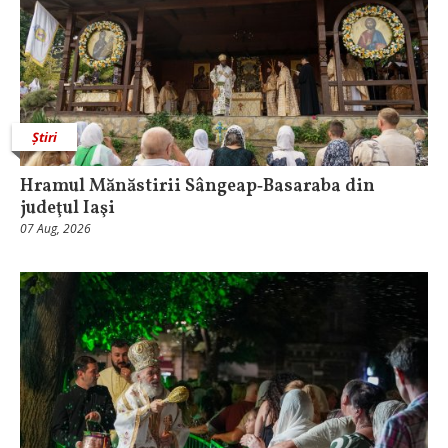
Știri
Hramul Mănăstirii Sângeap‑Basaraba din
judeţul Iaşi
07 Aug, 2026