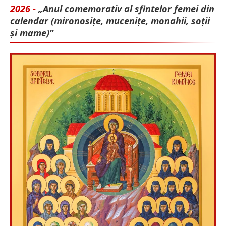
2026 -
„Anul comemorativ al sfintelor femei din
calendar (mironosițe, mu­cenițe, monahii, soții
și mame)”