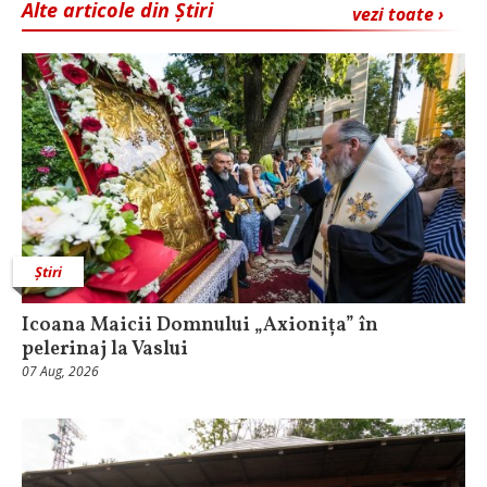
Alte articole din Știri
vezi toate ›
Știri
Icoana Maicii Domnului „Axionița” în
pelerinaj la Vaslui
07 Aug, 2026