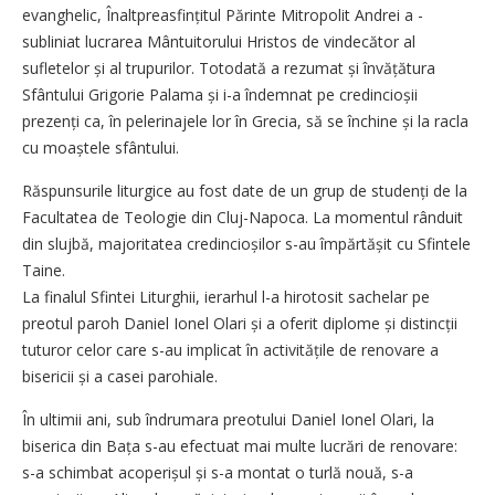
evanghelic, Înaltprea­sfințitul Părinte Mitropolit Andrei a ­
subliniat lucrarea Mântuitorului Hristos de vindecător al
sufletelor și al trupurilor. Totodată a rezumat și învățătura
Sfântului Grigorie Palama și i-a îndemnat pe credincioșii
prezenți ca, în pelerinajele lor în Grecia, să se închine și la racla
cu moaștele sfântului.
Răspunsurile liturgice au fost date de un grup de studenți de la
Facultatea de Teologie din Cluj-Napoca. La momentul rânduit
din slujbă, majoritatea credin­cio­șilor s-au împărtășit cu Sfintele
Taine.
La finalul Sfintei Liturghii, ierarhul l-a hirotosit sachelar pe
preotul paroh Daniel Ionel Olari și a oferit diplome și distincții
tuturor celor care s-au implicat în activitățile de renovare a
bisericii și a casei parohiale.
În ultimii ani, sub îndrumara preotului Daniel Ionel Olari, la
biserica din Bața s-au efectuat mai multe lucrări de renovare:
s-a schimbat acoperișul și s-a montat o turlă nouă, s-a