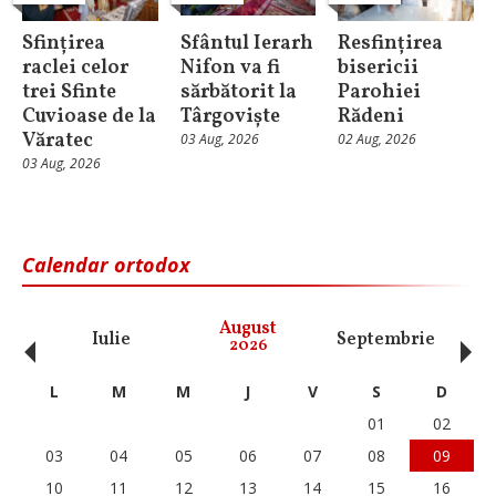
Sfințirea
Sfântul Ierarh
Resfințirea
raclei celor
Nifon va fi
bisericii
trei Sfinte
sărbătorit la
Parohiei
Cuvioase de la
Târgoviște
Rădeni
Văratec
03 Aug, 2026
02 Aug, 2026
03 Aug, 2026
Calendar ortodox
‹
›
August
Iulie
Septembrie
O
2026
L
M
M
J
V
S
D
01
02
03
04
05
06
07
08
09
10
11
12
13
14
15
16