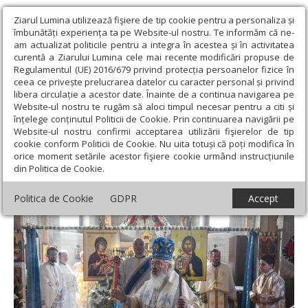
Ziarul Lumina utilizează fişiere de tip cookie pentru a personaliza și
îmbunătăți experiența ta pe Website-ul nostru. Te informăm că ne-
am actualizat politicile pentru a integra în acestea și în activitatea
curentă a Ziarului Lumina cele mai recente modificări propuse de
Regulamentul (UE) 2016/679 privind protecția persoanelor fizice în
ceea ce privește prelucrarea datelor cu caracter personal și privind
libera circulație a acestor date. Înainte de a continua navigarea pe
Website-ul nostru te rugăm să aloci timpul necesar pentru a citi și
Ziarul Lumina
›
Actualitate religioasă
›
Știri
›
Binecuvântare
înțelege conținutul Politicii de Cookie. Prin continuarea navigării pe
pentru comunitatea din Bața, Protopopiatul Beclean
Website-ul nostru confirmi acceptarea utilizării fişierelor de tip
cookie conform Politicii de Cookie. Nu uita totuși că poți modifica în
Binecuvântare pentru comunitatea din
orice moment setările acestor fişiere cookie urmând instrucțiunile
din Politica de Cookie.
Bața, Protopopiatul Beclean
Politica de Cookie
GDPR
Accept