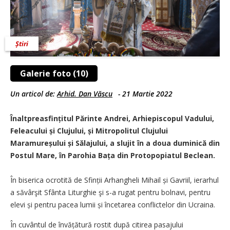
Știri
Galerie foto (10)
Un articol de:
Arhid. Dan Văscu
-
21 Martie 2022
Înaltpreasfințitul Părinte Andrei, Arhiepiscopul Vadului,
Feleacului și Clujului, și Mitropolitul Clujului
Maramureșului și Sălajului, a slujit în a doua duminică din
Postul Mare, în Parohia Bața din Protopopiatul Beclean.
În biserica ocrotită de Sfinții Arhangheli Mihail și Gavriil, ierarhul
a săvârşit Sfânta Liturghie şi s-a rugat pentru bolnavi, pentru
elevi și pentru pacea lumii și încetarea conflictelor din Ucraina.
În cuvântul de învățătură rostit după citirea pasajului