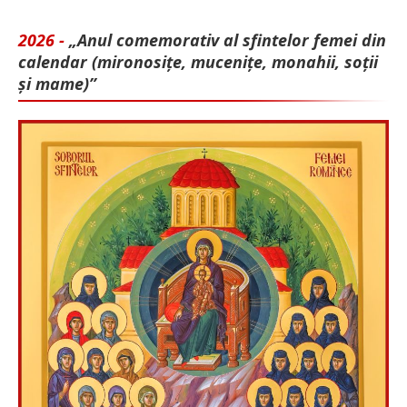
2026 -
„Anul comemorativ al sfintelor femei din
calendar (mironosițe, mu­cenițe, monahii, soții
și mame)”