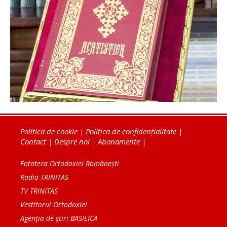
Politica de cookie
|
Politica de confidențialitate
|
Contact
|
Despre noi
|
Abonamente
|
Fototeca Ortodoxiei Românești
Radio TRINITAS
TV TRINITAS
Vestitorul Ortodoxiei
Agenţia de ştiri BASILICA