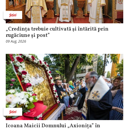
Știri
„Credința trebuie cultivată şi întărită prin
rugăciune și post”
09 Aug, 2026
Știri
Icoana Maicii Domnului „Axionița” în