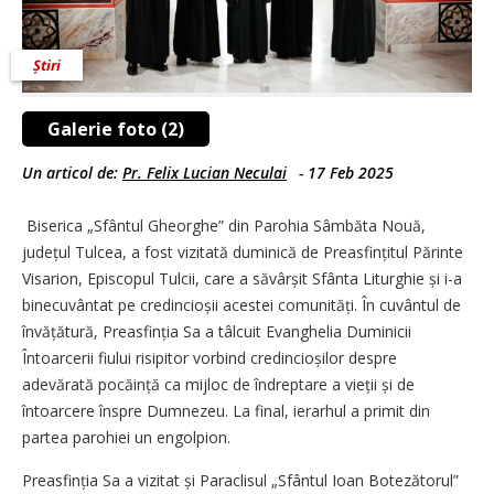
Știri
Galerie foto (2)
Un articol de:
Pr. Felix Lucian Neculai
-
17 Feb 2025
Biserica „Sfântul Gheorghe” din Parohia Sâmbăta Nouă,
județul Tulcea, a fost vizitată duminică de Preasfințitul Părinte
Visarion, Episcopul Tulcii, care a săvârșit Sfânta Liturghie și i-a
binecuvântat pe credincioșii acestei comunități. În cuvântul de
învățătură, Preasfinția Sa a tâlcuit Evanghelia Duminicii
Întoarcerii fiului risipitor vorbind credincioșilor despre
adevărată pocăință ca mijloc de îndreptare a vieții și de
întoarcere înspre Dumnezeu. La final, ierarhul a primit din
partea parohiei un engolpion.
Preasfinția Sa a vizitat și Paraclisul „Sfântul Ioan Botezătorul”