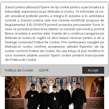
Ziarul Lumina utilizează fişiere de tip cookie pentru a personaliza și
îmbunătăți experiența ta pe Website-ul nostru. Te informăm că ne-
am actualizat politicile pentru a integra în acestea și în activitatea
curentă a Ziarului Lumina cele mai recente modificări propuse de
Regulamentul (UE) 2016/679 privind protecția persoanelor fizice în
ceea ce privește prelucrarea datelor cu caracter personal și privind
libera circulație a acestor date. Înainte de a continua navigarea pe
Website-ul nostru te rugăm să aloci timpul necesar pentru a citi și
Ziarul Lumina
›
Actualitate religioasă
›
Știri
›
Binecuvântare
înțelege conținutul Politicii de Cookie. Prin continuarea navigării pe
pentru credincioșii tulceni
Website-ul nostru confirmi acceptarea utilizării fişierelor de tip
cookie conform Politicii de Cookie. Nu uita totuși că poți modifica în
Binecuvântare pentru credincioșii tulceni
orice moment setările acestor fişiere cookie urmând instrucțiunile
din Politica de Cookie.
Politica de Cookie
GDPR
Accept