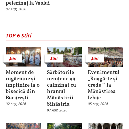
pelerinaj la Vaslui
07 Aug, 2026
TOP 6 Știri
Știri
Știri
Știri
Moment de
Sărbătorile
Evenimentul
rugăciune şi
nemţene au
„Roagă-te și
împlinire la o
culminat cu
crede!” la
biserică din
hramul
Mănăstirea
Bucureşti
Mănăstirii
Izbuc
Sihăstria
02 Aug, 2026
05 Aug, 2026
07 Aug, 2026