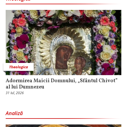
Theologica
Adormirea Maicii Domnului, „Sfântul Chivot”
al lui Dumnezeu
31 Iul, 2026
Analiză