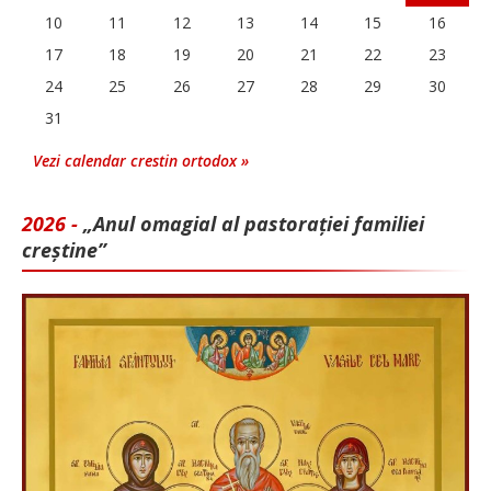
10
11
12
13
14
15
16
17
18
19
20
21
22
23
24
25
26
27
28
29
30
31
Vezi calendar crestin ortodox »
2026 -
„Anul omagial al pastorației familiei
creștine”