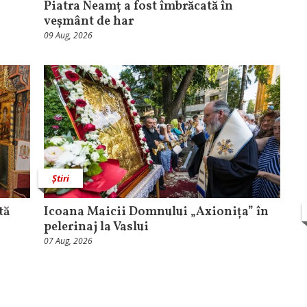
Piatra Neamț a fost îmbrăcată în
veșmânt de har
09 Aug, 2026
Știri
tă
Icoana Maicii Domnului „Axionița” în
pelerinaj la Vaslui
07 Aug, 2026