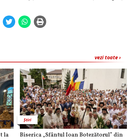
vezi toate ›
Știri
t la
Biserica „Sfântul Ioan Botezătorul” din