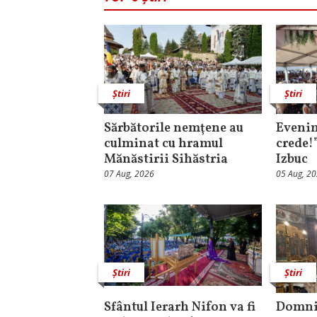
Știri
Știri
Sărbătorile nemţene au
Evenim
culminat cu hramul
crede!
Mănăstirii Sihăstria
Izbuc
07 Aug, 2026
05 Aug, 2
Știri
Știri
Sfântul Ierarh Nifon va fi
Domni