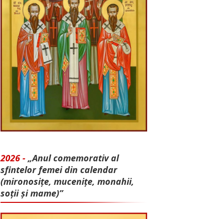
2026 -
„Anul comemorativ al
sfintelor femei din calendar
(mironosițe, mu­cenițe, monahii,
soții și mame)”