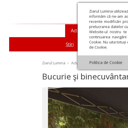
Ziarul Lumina utilizea
informăm că ne-am actu
recente modificări pr
prelucrarea datelor cu
Actualitate religioasă
T
Website-ul nostru te 
continuarea navigării 
Cookie. Nu uita totuși 
Știri
Mesaje și cuvântări
de Cookie.
Politica de Cookie
Ziarul Lumina
›
Actualitate religioasă
›
Știri
›
Bu
Bucurie şi binecuvântar
st
Septembrie
Octombrie
Noiembrie
Decembrie
Ianuar