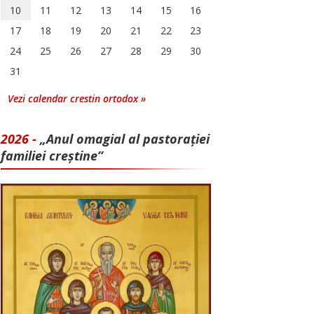
10
11
12
13
14
15
16
17
18
19
20
21
22
23
24
25
26
27
28
29
30
31
Vezi calendar crestin ortodox »
2026 -
„Anul omagial al pastorației
familiei creștine”