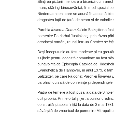
Sfințirea picturii interioare a bisericii cu hramul
mare, sfânt şi binecuvântat, în mod special pen
Niedersachsen, care se adună în această biseri
dragostea faţă de ţară, de neam şi de valorile 
Parohia
Învierea Domnului
din Salzgitter a fos
pomenire Patriarhul Justinian şi prin râvna pări
ortodocşi români, reuniţi într‑un
Comitet de iniți
Deşi începuturile au fost modeste şi cu greută
slujbele pentru această comunitate au fost săvâr
bunăvoință de Episcopia Catolică de Hideshe
Evanghelică de Hannover, în anul 1979, o famil
Salzgitter, pe care l‑a donat Parohiei
Învierea 
parohial, cu sală de conferințe şi dependințele
Piatra de temelie a fost pusă la data de 9 noie
cult propriu. Prin efortul şi jertfa bunilor cre
construită şi apoi sfinţită la data de 3 mai 1981,
săvârșită de vrednicul de pomenire Mitropolitu