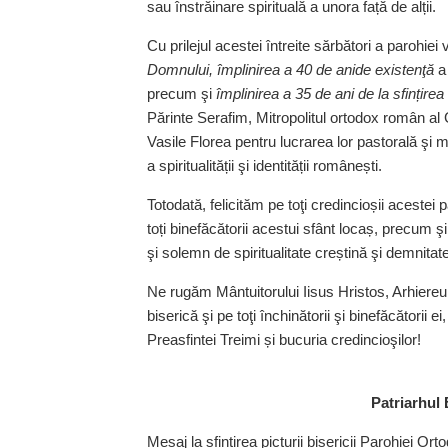
sau înstrăinare spirituală a unora față de alții.
Cu prilejul acestei întreite sărbători a parohiei 
Domnului,
împlinirea a 40 de anide existenţă
a 
precum şi
împlinirea a 35 de ani de la sfințirea i
Părinte Serafim, Mitropolitul ortodox român al 
Vasile Florea pentru lucrarea lor pastorală şi m
a spiritualității şi iden­tității românești.
Totodată, felicităm pe toţi credincioșii acestei 
toți binefăcătorii acestui sfânt locaș, precum şi
şi solemn de spiritualitate creștină şi demnit
Ne rugăm Mântuitorului Iisus Hristos, Arhiereu
biserică şi pe toţi închinătorii şi binefăcătorii
Preasfintei Treimi și bucuria credincioşilor!
Patriarhul
Mesaj la sfințirea picturii bisericii Parohiei 