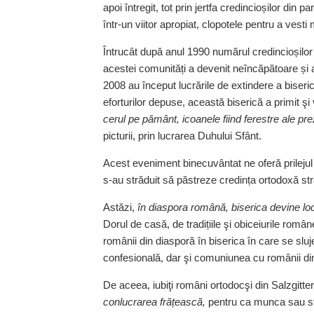
apoi întregit, tot prin jertfa credincioșilor din p
într‑un viitor apropiat, clopotele pentru a ves
Întrucât după anul 1990 numărul credincioșilor
acestei comunități a devenit neîncăpătoare și ast
2008 au început lucrările de extindere a biseric
eforturilor depuse, această biserică a primit şi
cerul pe pământ, icoanele fiind ferestre ale preze
picturii, prin lucrarea Duhului Sfânt.
Acest eveniment binecuvântat ne oferă prilejul
s‑au străduit să păstreze credința ortodoxă s
Astăzi,
în diaspora română, biserica devine locu
Dorul de casă, de tradițiile şi obiceiurile româ
românii din diasporă în biserica în care se sluj
confesională, dar şi comuniunea cu românii din 
De aceea, iubiţi români ortodocşi din Salzgitte
conlucrarea frățească,
pentru ca munca sau stu