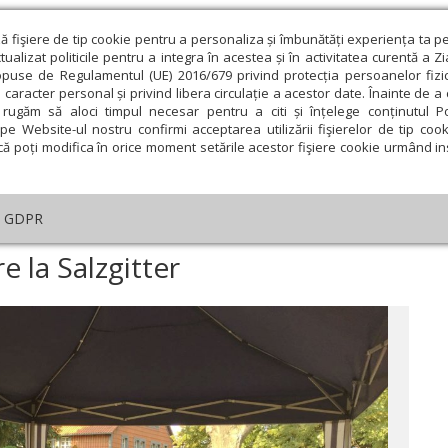
ză fişiere de tip cookie pentru a personaliza și îmbunătăți experiența ta p
alizat politicile pentru a integra în acestea și în activitatea curentă a Z
opuse de Regulamentul (UE) 2016/679 privind protecția persoanelor fizi
 caracter personal și privind libera circulație a acestor date. Înainte de 
eologie și spiritualitate
Educaţie și Cultură
Societate
rugăm să aloci timpul necesar pentru a citi și înțelege conținutul Pol
pe Website-ul nostru confirmi acceptarea utilizării fişierelor de tip cook
că poți modifica în orice moment setările acestor fişiere cookie urmând ins
An omagial
Comunicate de presă
Documentar
GDPR
curie şi binecuvântare la Salzgitter
e la Salzgitter
ie
Februarie
Martie
Aprilie
Mai
Iunie