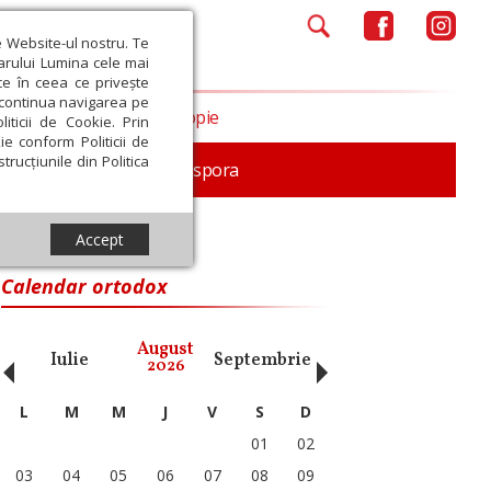
e Website-ul nostru. Te
iarului Lumina cele mai
ce în ceea ce privește
a continua navigarea pe
Opinii
Filantropie
iticii de Cookie. Prin
ie conform Politicii de
trucțiunile din Politica
In memoriam
Diaspora
Accept
Calendar ortodox
‹
›
August
Iulie
Septembrie
Octombrie
Noiembri
2026
L
M
M
J
V
S
D
01
02
03
04
05
06
07
08
09