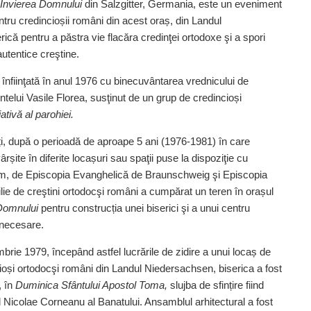
Învierea Domnului
din Salzgitter, Germania, este un eveniment
tru credincioșii români din acest oraș, din Landul
că pentru a păstra vie flacăra credinţei ortodoxe şi a spori
autentice creştine.
t înfiinţată în anul 1976 cu binecuvântarea vrednicului de
ntelui Vasile Florea, susţinut de un grup de credincioși
ativă al parohiei.
ți, după o perioadă de aproape 5 ani (1976‑1981) în care
șite în diferite locașuri sau spaţii puse la dispoziţie cu
im, de Episcopia Evanghelică de Braunschweig şi Episcopia
ie de creştini ortodocşi români a cumpărat un teren în orașul
Domnului
pentru construcția unei biserici şi a unui centru
 necesare.
mbrie 1979, începând astfel lucrările de zidire a unui locaș de
dincioși ortodocşi români din Landul Niedersachsen, biserica a fost
 în
Duminica Sfântului Apostol Toma,
slujba de sfințire fiind
l Nicolae Corneanu al Banatului. Ansamblul arhitectural a fost