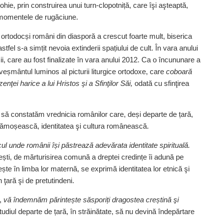
arohie, prin construirea unui turn-clopotniță, care îşi aşteaptă,
ti momentele de rugăciune.
 ortodocși români din diasporă a crescut foarte mult, biserica
fel s‑a simțit nevoia extinderii spațiului de cult. În vara anului
ii, care au fost finalizate în vara anului 2012. Ca o încununare a
 veșmântul luminos al picturii liturgice ortodoxe, care
coboară
nţei harice a lui Hristos şi a Sfinţilor Săi,
odată cu sfinţirea
 să constatăm vrednicia românilor care, deși departe de țară,
trămoșească, identitatea şi cultura românească.
l unde românii își păstrează adevărata identitate spirituală.
nești, de mărturisirea comună a dreptei credințe îi adună pe
ește în limba lor maternă, se exprimă identitatea lor etnică şi
ţară şi de pretutindeni.
r,
vă îndemnăm părintește săsporiți dragostea creștină şi
diul departe de țară, în străinătate, să nu devină îndepărtare