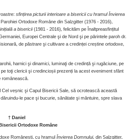
voastre:
sfin­țirea picturii interioare a bisericii cu hramul Învierea
Parohiei Ortodoxe Române din Salzgitter (1976 - 2016),
nițială a bisericii
(1981 - 2016), felicităm pe Înalt­prea­sfințitul
Germaniei, Europei Centrale şi de Nord şi pe părintele paroh dr.
isionară, de păstrare şi cultivare a credinței creș­tine ortodoxe,
parohii, harnici şi dinamici, luminaţi de credință şi rugăciune, pe
 pe toţi clericii şi credincioșii prezenți la acest eveniment sfânt
ate românească.
l Cel veșnic şi Capul Bisericii Sale, să ocrotească această
 ei, dăruindu‑le pace şi bucurie, sănătate şi mântuire, spre slava
† Daniel
 Bisericii Ortodoxe Române
Ortodoxe Românești, cu hramul
Învierea Domnului,
din Salzgitter,