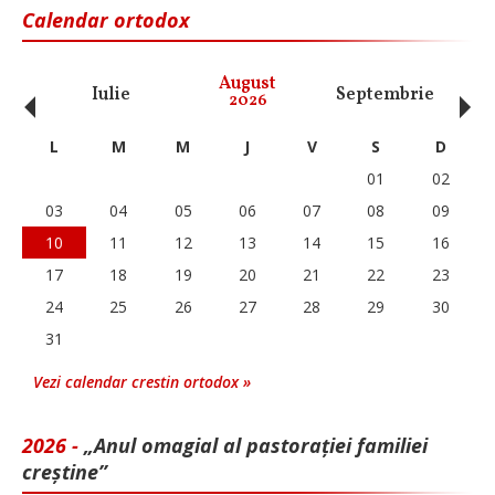
Calendar ortodox
‹
›
August
Iulie
Septembrie
O
2026
L
M
M
J
V
S
D
01
02
03
04
05
06
07
08
09
10
11
12
13
14
15
16
17
18
19
20
21
22
23
24
25
26
27
28
29
30
31
Vezi calendar crestin ortodox »
2026 -
„Anul omagial al pastorației familiei
creștine”