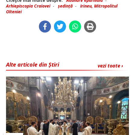
Citeşte mai multe despre:
Adunare eparhiala
-
Arhiepiscopia Craiovei
-
ședință
-
Irineu, Mitropolitul
Olteniei
Alte articole din Știri
vezi toate ›