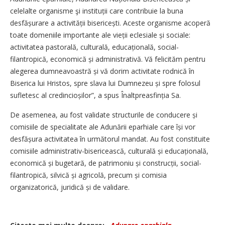
celelalte organisme şi instituții care contribuie la buna
desfășurare a activității biseri­cești. Aceste organisme acoperă
toate domeniile importante ale vieții eclesiale și sociale:
activitatea pastorală, culturală, educa­țio­nală, social-
filantropică, economică și administrativă. Vă felicităm pentru
alegerea dumneavoastră și vă dorim activitate rodnică în
Biserica lui Hristos, spre slava lui Dumnezeu și spre folosul
sufletesc al credincioșilor”, a spus Înaltpreasfinția Sa.
De asemenea, au fost validate structurile de conducere și
comisiile de specialitate ale Adunării eparhiale care își vor
desfășura activitatea în următorul mandat. Au fost constituite
comisiile administrativ-bisericească, culturală și educa­țio­nală,
economică și bugetară, de patrimoniu și construc­ții, social-
filantropică, silvică și agricolă, precum și comisia
organizatorică, juridică și de validare.