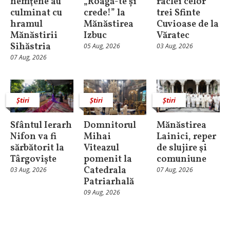
nemţene au
„Roagă-te și
raclei celor
culminat cu
crede!” la
trei Sfinte
hramul
Mănăstirea
Cuvioase de la
Mănăstirii
Izbuc
Văratec
Sihăstria
05 Aug, 2026
03 Aug, 2026
07 Aug, 2026
Știri
Știri
Știri
Sfântul Ierarh
Domnitorul
Mănăstirea
Nifon va fi
Mihai
Lainici, reper
sărbătorit la
Viteazul
de slujire şi
Târgoviște
pomenit la
comuniune
Catedrala
03 Aug, 2026
07 Aug, 2026
Patriarhală
09 Aug, 2026