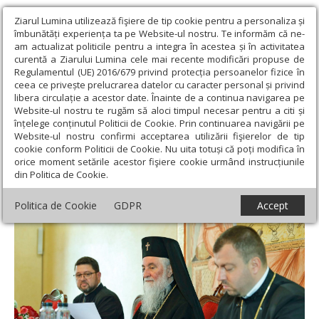
Ziarul Lumina utilizează fişiere de tip cookie pentru a personaliza și
îmbunătăți experiența ta pe Website-ul nostru. Te informăm că ne-
am actualizat politicile pentru a integra în acestea și în activitatea
curentă a Ziarului Lumina cele mai recente modificări propuse de
Regulamentul (UE) 2016/679 privind protecția persoanelor fizice în
ceea ce privește prelucrarea datelor cu caracter personal și privind
libera circulație a acestor date. Înainte de a continua navigarea pe
Website-ul nostru te rugăm să aloci timpul necesar pentru a citi și
Ziarul Lumina
›
Actualitate religioasă
›
Știri
›
Constituirea noii
înțelege conținutul Politicii de Cookie. Prin continuarea navigării pe
Adunări eparhiale a Arhiepiscopiei Craiovei
Website-ul nostru confirmi acceptarea utilizării fişierelor de tip
cookie conform Politicii de Cookie. Nu uita totuși că poți modifica în
Constituirea noii Adunări eparhiale a
orice moment setările acestor fişiere cookie urmând instrucțiunile
din Politica de Cookie.
Arhiepiscopiei Craiovei
Politica de Cookie
GDPR
Accept