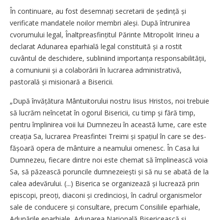
În continuare, au fost desemnați secretarii de ședință și
verificate mandatele noilor membri aleși. După întrunirea
cvorumului legal, Înaltpreasfințitul Părinte Mitropolit Irineu a
declarat Adunarea eparhială legal constituită și a rostit
cuvântul de deschidere, subliniind importanța responsabilității,
a comuniunii și a colaborării în lucrarea administrativă,
pastorală și misionară a Bisericii.
„După învățătura Mântuitorului nostru Iisus Hristos, noi trebuie
să lucrăm neîncetat în ogorul Bisericii, cu timp și fără timp,
pentru împlinirea voii lui Dumnezeu în această lume, care este
creația Sa, lucrarea Preasfintei Treimi și spațiul în care se des­
fă­șoară opera de mântuire a neamului omenesc. În Casa lui
Dumnezeu, fiecare dintre noi este chemat să împlinească voia
Sa, să păzească poruncile dum­ne­ze­iești și să nu se abată de la
calea adevărului. (...) Biserica se organizează și lucrează prin
episcopi, preoți, diaconi și credin­cioși, în cadrul organismelor
sale de conducere și consultare, precum Consiliile eparhiale,
Adunările eparhiale, Adunarea Națională Bisericească și