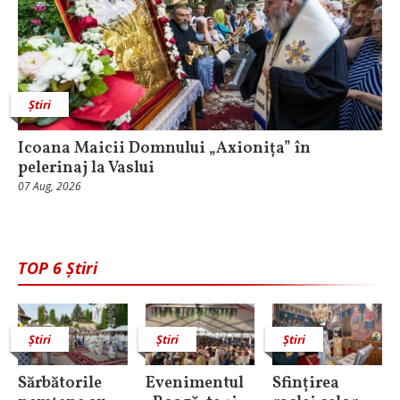
Știri
Icoana Maicii Domnului „Axionița” în
pelerinaj la Vaslui
07 Aug, 2026
TOP 6 Știri
Știri
Știri
Știri
Sărbătorile
Evenimentul
Sfințirea