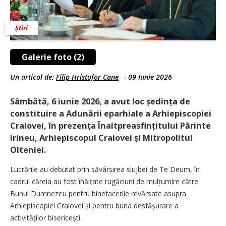
Știri
Galerie foto (2)
Un articol de:
Filip Hristofor Cane
-
09 Iunie 2026
Sâmbătă, 6 iunie 2026, a avut loc ședința de
constituire a Adunării eparhiale a Arhiepiscopiei
Craiovei, în prezența Înaltpreasfin­ți­tului Părinte
Irineu, Arhiepiscopul Craiovei și Mitropolitul
Olteniei.
Lucrările au debutat prin săvârșirea slujbei de Te Deum, în
cadrul căreia au fost înălțate rugăciuni de mulțumire către
Bunul Dumnezeu pentru binefacerile revărsate asupra
Arhiepiscopiei Craiovei și pentru buna desfășurare a
activităților bisericești.