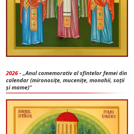
2026 -
„Anul comemorativ al sfintelor femei din
calendar (mironosițe, mu­cenițe, monahii, soții
și mame)”