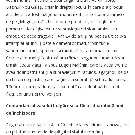
Bazinul Nou Galaţi, chiar în dreptul locului în care s-a produs
accidentul, a fost înălţat un monument în memoria victimelor
de pe „Mogoşoaia“. Un sobor de preoţi a ţinut slujba de
pomenire, iar câţiva dintre supravieţuitori şi-au amintit cu
emoţie de acea tragedie. „Am 24 de ani şi nu pot să uit ce s-a
întâmplat atunci. Ţipetele oamenilor mari, trosniturile
vaporului, fumul, apa rece şi murdară mi-au rămas în cap.
Crucile alor mei şi faptul că am rămas singur pe lume mă vor
urmări toată viaţa“, a spus Eugen Malâhin, care la acea vreme
avea doar patru ani şi a supravieţuit miraculos, agăţându-se de
un bidon de plastic, care l-a ţinut la suprafaţă şi l-a adus la mal.
Tânărul, acum marinar, şi-a pierdut în accident părinţii, doi
fraţi, doi unchi şi trei verişori.
Comandantul vasului bulgăresc a făcut doar două luni
de închisoare
Regretabil este faptul că, la 20 ani de la eveniment, vinovaţii nu
au plătit nici un fel de despăgubiri statului român şi