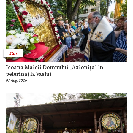
Știri
Icoana Maicii Domnului „Axionița” în
pelerinaj la Vaslui
07 Aug, 2026