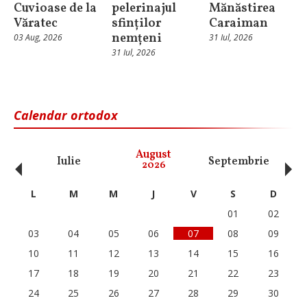
Cuvioase de la
pelerinajul
Mănăstirea
Văratec
sfinților
Caraiman
nemțeni
03 Aug, 2026
31 Iul, 2026
31 Iul, 2026
Calendar ortodox
‹
›
August
Iulie
Septembrie
O
2026
L
M
M
J
V
S
D
01
02
03
04
05
06
07
08
09
10
11
12
13
14
15
16
17
18
19
20
21
22
23
24
25
26
27
28
29
30