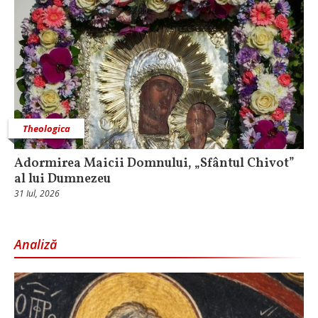
Theologica
Adormirea Maicii Domnului, „Sfântul Chivot”
al lui Dumnezeu
31 Iul, 2026
Analiză