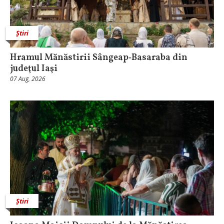
Știri
Hramul Mănăstirii Sângeap‑Basaraba din
judeţul Iaşi
07 Aug, 2026
Știri