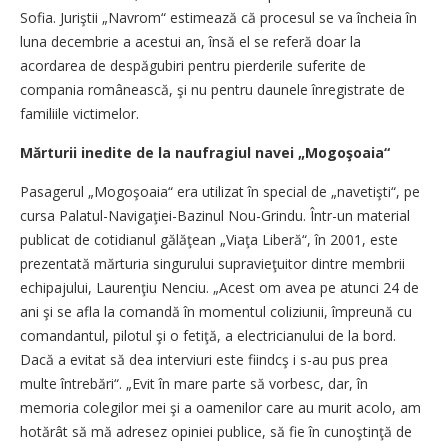
Sofia. Juriştii „Navrom“ estimează că procesul se va încheia în
luna decembrie a acestui an, însă el se referă doar la
acordarea de despăgubiri pentru pierderile suferite de
compania românească, şi nu pentru daunele înregistrate de
familiile victimelor.
Mărturii inedite de la naufragiul navei „Mogoşoaia“
Pasagerul „Mogoşoaia“ era utilizat în special de „navetişti“, pe
cursa Palatul-Navigaţiei-Bazinul Nou-Grindu. Într-un material
publicat de cotidianul gălăţean „Viaţa Liberă“, în 2001, este
prezentată mărturia singurului supravieţuitor dintre membrii
echipajului, Laurenţiu Nenciu. „Acest om avea pe atunci 24 de
ani şi se afla la comandă în momentul coliziunii, împreună cu
comandantul, pilotul şi o fetiţă, a electricianului de la bord.
Dacă a evitat să dea interviuri este fiindcş i s-au pus prea
multe întrebări“. „Evit în mare parte să vorbesc, dar, în
memoria colegilor mei şi a oamenilor care au murit acolo, am
hotărât să mă adresez opiniei publice, să fie în cunoştinţă de