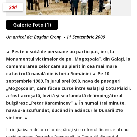
Știri
Galerie foto (1)
Un articol de:
Bogdan Cronţ
-
11 Septembrie 2009
▲ Peste o sută de persoane au participat, ieri, la
Monumentul victimelor de pe „Mogoşoaia“, din Galaţi, la
comemorarea celor care au pierit în cea mai mare
catastrofă navală din istoria României ▲ Pe 10
septembrie 1989, în jurul orei 8:00, nava de pasageri
„Mogoşoaia“, care făcea curse între Galaţi şi Cotu Pisicii,
a fost acroşată, lovită şi scufundată de împingătorul
bulgăresc „Petar Karamincev“ ▲ În numai trei minute,
nava s-a scufundat, ducând în adâncurile Dunării 216
victime ▲
La iniţiativa rudelor celor dispăruţi şi cu efortul financiar al unui
vechi marinar, Petrache Boşneagă, la Dana 46 din portul