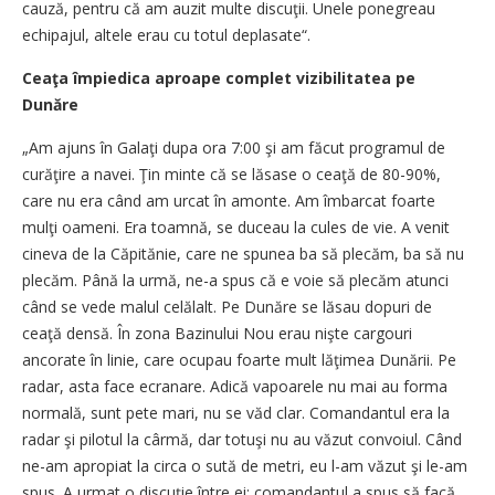
cauză, pentru că am auzit multe discuţii. Unele ponegreau
echipajul, altele erau cu totul deplasate“.
Ceaţa împiedica aproape complet vizibilitatea pe
Dunăre
„Am ajuns în Galaţi dupa ora 7:00 şi am făcut programul de
curăţire a navei. Ţin minte că se lăsase o ceaţă de 80-90%,
care nu era când am urcat în amonte. Am îmbarcat foarte
mulţi oameni. Era toamnă, se duceau la cules de vie. A venit
cineva de la Căpitănie, care ne spunea ba să plecăm, ba să nu
plecăm. Până la urmă, ne-a spus că e voie să plecăm atunci
când se vede malul celălalt. Pe Dunăre se lăsau dopuri de
ceaţă densă. În zona Bazinului Nou erau nişte cargouri
ancorate în linie, care ocupau foarte mult lăţimea Dunării. Pe
radar, asta face ecranare. Adică vapoarele nu mai au forma
normală, sunt pete mari, nu se văd clar. Comandantul era la
radar şi pilotul la cârmă, dar totuşi nu au văzut convoiul. Când
ne-am apropiat la circa o sută de metri, eu l-am văzut şi le-am
spus. A urmat o discuţie între ei: comandantul a spus să facă