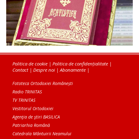
Politica de cookie
|
Politica de confidențialitate
|
Contact
|
Despre noi
|
Abonamente
|
Fototeca Ortodoxiei Românești
Radio TRINITAS
TV TRINITAS
Vestitorul Ortodoxiei
Agenţia de ştiri BASILICA
Patriarhia Română
Catedrala Mântuirii Neamului