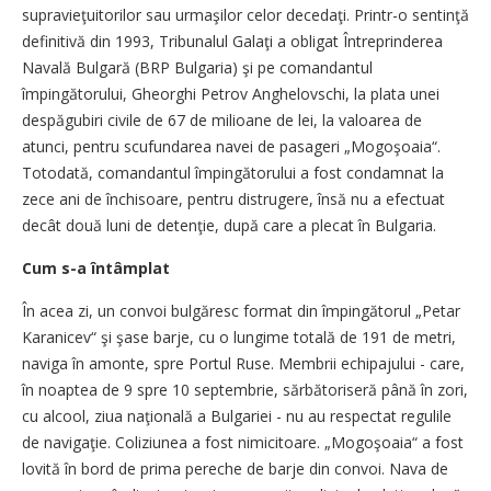
supravieţuitorilor sau urmaşilor celor decedaţi. Printr-o sentinţă
definitivă din 1993, Tribunalul Galaţi a obligat Întreprinderea
Navală Bulgară (BRP Bulgaria) şi pe comandantul
împingătorului, Gheorghi Petrov Anghelovschi, la plata unei
despăgubiri civile de 67 de milioane de lei, la valoarea de
atunci, pentru scufundarea navei de pasageri „Mogoşoaia“.
Totodată, comandantul împingătorului a fost condamnat la
zece ani de închisoare, pentru distrugere, însă nu a efectuat
decât două luni de detenţie, după care a plecat în Bulgaria.
Cum s-a întâmplat
În acea zi, un convoi bulgăresc format din împingătorul „Petar
Karanicev“ şi şase barje, cu o lungime totală de 191 de metri,
naviga în amonte, spre Portul Ruse. Membrii echipajului - care,
în noaptea de 9 spre 10 septembrie, sărbătoriseră până în zori,
cu alcool, ziua naţională a Bulgariei - nu au respectat regulile
de navigaţie. Coliziunea a fost nimicitoare. „Mogoşoaia“ a fost
lovită în bord de prima pereche de barje din convoi. Nava de