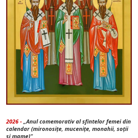
2026 -
„Anul comemorativ al sfintelor femei din
calendar (mironosițe, mu­cenițe, monahii, soții
și mame)”