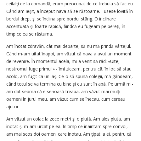
ceilalţi de la comandă; eram preocupat de ce trebuia să fac eu.
Când am ieşit, a început nava să se răstoarne. Fusese lovită în
bordul drept şi se înclina spre bordul stâng. O înclinare
accentuată şi foarte rapidă, fiindcă eu fugeam pe pereţi, în
timp ce ea se răsturna.
Am înotat zdravăn, cât mai departe, să nu mă prindă vârtejul.
Când m-am uitat înapoi, am văzut că nava a avut un moment
de revenire. În momentul acela, mi-a venit să râd: «Uite,
nostromul fuge primul!» - îmi ziceam, pentru că, în loc să stau
acolo, am fugit ca un laş. Ce-o să spună colegii, mă gândeam,
când totul se va termina cu bine şi eu sunt în apă. Pe urmă mi-
am dat seama că e serioasă treaba, am văzut mai mulţi
oameni în jurul meu, am văzut cum se înecau, cum cereau
ajutor.
Am văzut un colac la zece metri şi o plută. Am ales pluta, am
înotat şi m-am urcat pe ea. În timp ce înaintam spre convoi,
am mai scos doi oameni care înotau. Am ţipat la ei, pentru că