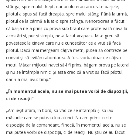
stânga, spre malul drept, dar acolo erau ancorate barjele;
pilotul a spus să facă dreapta, spre malul stâng. Până la urmă,
pilotul de la cârmă a luat-o spre stânga. Nenorocirea a făcut
că barja ne-a prins cu prova sub brâul care protejează nava la
acostări şi, pur şi simplu, ne-a facut «capac». Mi-e greu să
povestesc la cineva care nu e cunoscător ce a vrut să facă
pilotul. Dacă mai mergeam câţiva metri, putea să contreze pe
convoi şi să evităm abordarea. A fost vorba doar de câţiva
metri. Măcar mijlocul navei să-l fi prins, băgam prova pe lateral
şi nu se întâmpla nimic. Şi asta cred că a vrut să facă pilotul,
dar n-a mai avut timp.“
„În momentul acela, nu se mai putea vorbi de dispoziţii,
ci de reacţii“
„Am ieşit afară, în bord, să văd ce se întâmplă şi să iau
măsurile care se puteau lua atunci. Nu am primit nici o
dispoziţie de la comandant, fiindcă, în momentul acela, nu se
mai putea vorbi de dispoziţii, ci de reacţii. Nu ştiu ce au făcut