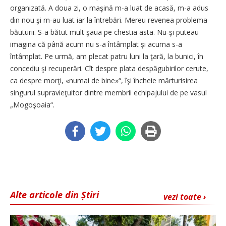
organizată. A doua zi, o maşină m-a luat de acasă, m-a adus
din nou şi m-au luat iar la întrebări. Mereu revenea problema
băuturii. S-a bătut mult şaua pe chestia asta. Nu-şi puteau
imagina că până acum nu s-a întâmplat şi acuma s-a
întâmplat. Pe urmă, am plecat patru luni la ţară, la bunici, în
concediu şi recuperări. Cît despre plata despăgubirilor cerute,
ca despre morţi, «numai de bine»“, îşi încheie mărturisirea
singurul supravieţuitor dintre membrii echipajului de pe vasul
„Mogoşoaia“.
Alte articole din Știri
vezi toate ›