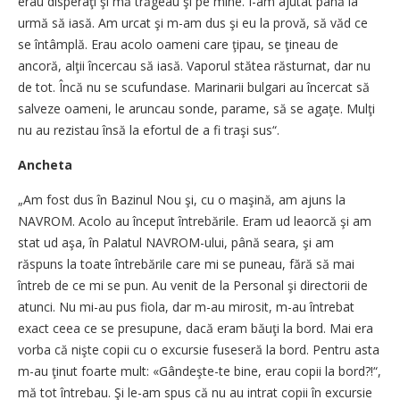
erau disperaţi şi mă trăgeau şi pe mine. I-am ajutat până la
urmă să iasă. Am urcat şi m-am dus şi eu la provă, să văd ce
se întâmplă. Erau acolo oameni care ţipau, se ţineau de
ancoră, alţii încercau să iasă. Vaporul stătea răsturnat, dar nu
de tot. Încă nu se scufundase. Marinarii bulgari au încercat să
salveze oameni, le aruncau sonde, parame, să se agaţe. Mulţi
nu au rezistau însă la efortul de a fi traşi sus“.
Ancheta
„Am fost dus în Bazinul Nou şi, cu o maşină, am ajuns la
NAVROM. Acolo au început întrebările. Eram ud leaorcă şi am
stat ud aşa, în Palatul NAVROM-ului, până seara, şi am
răspuns la toate întrebările care mi se puneau, fără să mai
întreb de ce mi se pun. Au venit de la Personal şi directorii de
atunci. Nu mi-au pus fiola, dar m-au mirosit, m-au întrebat
exact ceea ce se presupune, dacă eram băuţi la bord. Mai era
vorba că nişte copii cu o excursie fuseseră la bord. Pentru asta
m-au ţinut foarte mult: «Gândeşte-te bine, erau copii la bord?!“,
mă tot întrebau. Şi le-am spus că nu au intrat copii în excursie