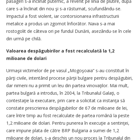
pasageri s-a înclinat puternic, a revenit pe linia de plutire, după
care s-a înclinat din nou şi s-a răsturnat, scufundându-se.
Impactul a fost violent, iar contorsionarea infrastructurii
metalice a produs un zgomot înfiorător. Nava s-a mai
rostogolit de câteva ori pe fundul Dunării, asezându-se în cele
din urmă pe chilă.
Valoarea despăgubirilor a fost recalculată la 1,2
milioane de dolari
Urmaşii victimelor de pe vasul „Mogoşoaia“ s-au constituit în
părţi civile, intentând procese părţii bulgare pentru despăgubiri,
dar nimeni nu a primit un leu din partea vinovaţilor. Mai mult,
partea bulgară a introdus, în 2004, la Tribunalul Galaţi, o
contestaţie la executare, prin care a solicitat ca instanţa să
constate prescrierea despăgubirilor de 67 de milioane de lei,
care între timp au fost recalculate de partea română la peste
1,2 milioane de dolari. Pentru punerea în execuţie a sentinţei,
care impune plata de către BRP Bulgaria a sumei de 1,2
milioane de dolari, s-a deschis un nou proces la Tribunalul din