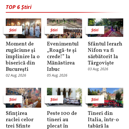
TOP 6 Știri
Știri
Știri
Știri
Moment de
Evenimentul
Sfântul Ierarh
rugăciune şi
„Roagă-te și
Nifon va fi
împlinire la o
crede!” la
sărbătorit la
biserică din
Mănăstirea
Târgoviște
Bucureşti
Izbuc
03 Aug, 2026
02 Aug, 2026
05 Aug, 2026
Știri
Știri
Știri
Sfințirea
Peste 100 de
Tineri din
raclei celor
tineri au
Italia, într-o
trei Sfinte
plecat în
tabără la