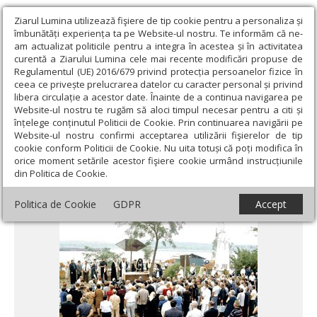
Ziarul Lumina utilizează fişiere de tip cookie pentru a personaliza și
îmbunătăți experiența ta pe Website-ul nostru. Te informăm că ne-
am actualizat politicile pentru a integra în acestea și în activitatea
curentă a Ziarului Lumina cele mai recente modificări propuse de
Regulamentul (UE) 2016/679 privind protecția persoanelor fizice în
ceea ce privește prelucrarea datelor cu caracter personal și privind
libera circulație a acestor date. Înainte de a continua navigarea pe
Website-ul nostru te rugăm să aloci timpul necesar pentru a citi și
Ziarul Lumina
›
Actualitate religioasă
›
Știri
›
Două decenii de la
înțelege conținutul Politicii de Cookie. Prin continuarea navigării pe
cea mai mare catastrofă navală din România
Website-ul nostru confirmi acceptarea utilizării fişierelor de tip
cookie conform Politicii de Cookie. Nu uita totuși că poți modifica în
Două decenii de la cea mai mare catastrofă
orice moment setările acestor fişiere cookie urmând instrucțiunile
din Politica de Cookie.
navală din România
Politica de Cookie
GDPR
Accept