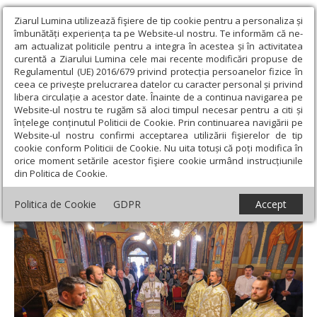
Ziarul Lumina utilizează fişiere de tip cookie pentru a personaliza și
îmbunătăți experiența ta pe Website-ul nostru. Te informăm că ne-
am actualizat politicile pentru a integra în acestea și în activitatea
curentă a Ziarului Lumina cele mai recente modificări propuse de
Regulamentul (UE) 2016/679 privind protecția persoanelor fizice în
ceea ce privește prelucrarea datelor cu caracter personal și privind
libera circulație a acestor date. Înainte de a continua navigarea pe
Website-ul nostru te rugăm să aloci timpul necesar pentru a citi și
Ziarul Lumina
›
Actualitate religioasă
›
Știri
›
Duminica Sfinţilor
înțelege conținutul Politicii de Cookie. Prin continuarea navigării pe
Români în Parohia Mărăcineni II
Website-ul nostru confirmi acceptarea utilizării fişierelor de tip
cookie conform Politicii de Cookie. Nu uita totuși că poți modifica în
Duminica Sfinţilor Români în Parohia
orice moment setările acestor fişiere cookie urmând instrucțiunile
din Politica de Cookie.
Mărăcineni II
Politica de Cookie
GDPR
Accept