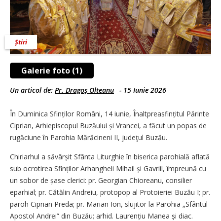
Știri
Galerie foto (1)
Un articol de:
Pr. Dragoș Olteanu
-
15 Iunie 2026
În Duminica Sfinților Români, 14 iunie, Înaltpreasfințitul Părinte
Ciprian, Arhiepiscopul Buzăului și Vrancei, a făcut un popas de
rugăciune în Parohia Mărăcineni II, judeţul Buzău.
Chiriarhul a săvârșit Sfânta Liturghie în biserica parohială aflată
sub ocrotirea Sfinților Arhangheli Mihail și Gavriil, împreună cu
un sobor de șase clerici: pr. Georgian Chioreanu, consilier
eparhial; pr. Cătălin Andreiu, protopop al Protoieriei Buzău I; pr.
paroh Ciprian Preda; pr. Marian Ion, slujitor la Parohia „Sfântul
Apostol Andrei” din Buzău; arhid. Lau­rențiu Manea și diac.