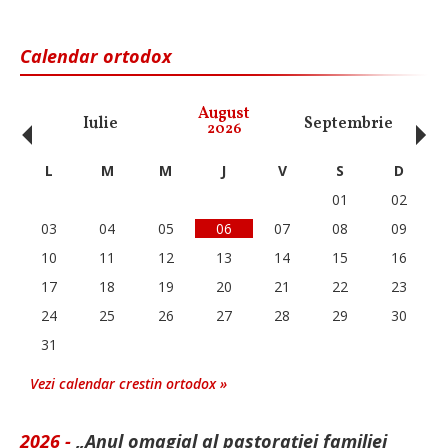
Calendar ortodox
‹
›
August
Iulie
Septembrie
O
2026
L
M
M
J
V
S
D
01
02
03
04
05
06
07
08
09
10
11
12
13
14
15
16
17
18
19
20
21
22
23
24
25
26
27
28
29
30
31
Vezi calendar crestin ortodox »
2026 -
„Anul omagial al pastorației familiei