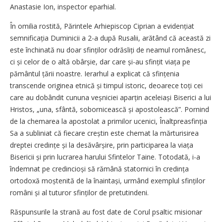
Anastasie Ion, inspector eparhial.
În omilia rostită, Părintele Arhiepiscop Ciprian a evidențiat
semnificația Duminicii a 2-a după Rusalii, arătând că această zi
este închinată nu doar sfinților odrăsliți de neamul românesc,
ci și celor de o altă obârșie, dar care și-au sfințit viața pe
pământul țării noastre. Ierarhul a explicat că sfințenia
transcende originea etnică și timpul istoric, deoarece toți cei
care au dobândit cununa veșniciei aparțin aceleiași Biserici a lui
Hristos, „una, sfântă, sobornicească și apostolească”. Pornind
de la chemarea la apostolat a primilor ucenici, Înaltpreasfinția
Sa a subliniat că fiecare creștin este chemat la mărturisirea
dreptei credințe și la desăvârșire, prin participarea la viața
Bisericii și prin lucrarea harului Sfintelor Taine. Totodată, i-a
îndemnat pe credincioși să rămână statornici în credința
ortodoxă moștenită de la înaintași, urmând exemplul sfinților
români și al tuturor sfinților de pretutindeni.
Răspunsurile la strană au fost date de Corul psaltic misionar