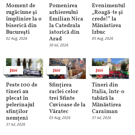
Moment de
Pomenirea
Evenimentul
rugăciune şi
arhiereului
„Roagă-te și
împlinire la o
Emilian Nica
crede!” la
biserică din
la Catedrala
Mănăstirea
Bucureşti
istorică din
Izbuc
Arad
02 Aug, 2026
05 Aug, 2026
30 Iul, 2026
Știri
Știri
Știri
Peste 100 de
Sfințirea
Tineri din
tineri au
raclei celor
Italia, într-o
plecat în
trei Sfinte
tabără la
pelerinajul
Cuvioase de la
Mănăstirea
sfinților
Văratec
Caraiman
nemțeni
03 Aug, 2026
31 Iul, 2026
31 Iul, 2026