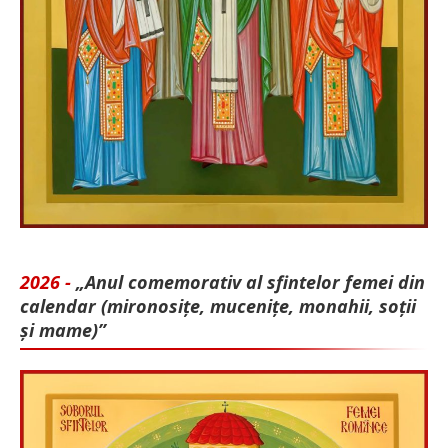
2026 -
„Anul comemorativ al sfintelor femei din
calendar (mironosițe, mu­cenițe, monahii, soții
și mame)”