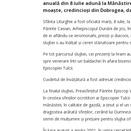
anuală din 8 iulie adună la Mănăstir
moaște, credincioși din Dobrogea, dar
Sfânta Liturghie a fost oficiată marți, 8 iulie, 
Părinte Casian, Arhiepiscopul Dunării de Jos, îm
de ei aflându-se ieromonahi, preoți și diaconi, 
slujbei s-au înălțat și cereri stăruitoare pentru
Pe tot parcursul slujbei, cei prezenți la hram a
spre venerare într-un baldachin în afara biseri
Episcopiei Tulcii.
Cuvântul de învățătură a fost adresat cre­dincio
La finalul slujbei, Preasfințitul Părinte Episco
în cinstea sfinților ocrotitori ai Episcopiei Tulc
mănăstirii, în calitate de gazdă, a ținut și el u
dragostea arătată sfinților, cerând lui Dumneze
semn de mulțumire și prețuire pentru slujba ofi
În luna august a anului 2001, în urma cercetă