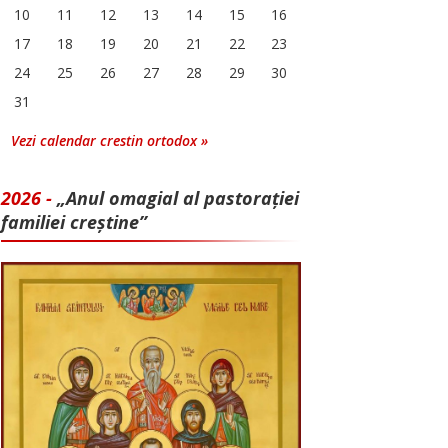
10
11
12
13
14
15
16
17
18
19
20
21
22
23
24
25
26
27
28
29
30
31
Vezi calendar crestin ortodox »
2026 -
„Anul omagial al pastorației
familiei creștine”