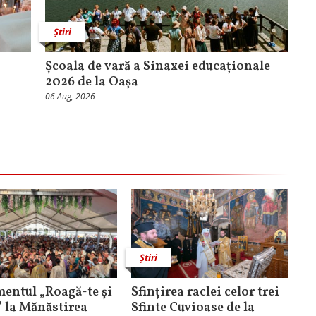
Știri
Școala de vară a Sinaxei educaționale
2026 de la Oaşa
06 Aug, 2026
Știri
entul „Roagă-te și
Sfințirea raclei celor trei
” la Mănăstirea
Sfinte Cuvioase de la