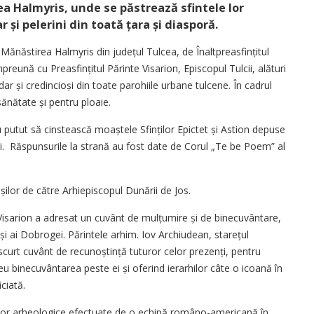
ea Halmyris, unde se păstrează sfintele lor
 și pelerini din toată țara și diasporă.
la Mănăstirea Halmyris din județul Tulcea, de Înaltpreasfințitul
preună cu Preasfințitul Părinte Visarion, Episcopul Tulcii, alături
dar și credincioși din toate parohiile urbane tulcene. În cadrul
 sănătate și pentru ploaie.
u putut să cinstească moaștele Sfinților Epictet și Astion depuse
cii. Răspunsurile la strană au fost date de Corul „Te be Poem” al
șilor de către Arhiepiscopul Dunării de Jos.
p Visarion a adresat un cuvânt de mulțumire și de binecuvântare,
ii și ai Dobrogei. Părintele arhim. Iov Archiudean, starețul
n scurt cuvânt de recunoștință tuturor celor prezenți, pentru
u binecuvântarea peste ei și oferind ierarhilor câte o icoană în
ciată.
rilor arheologice efectuate de o echipă româno-americană în