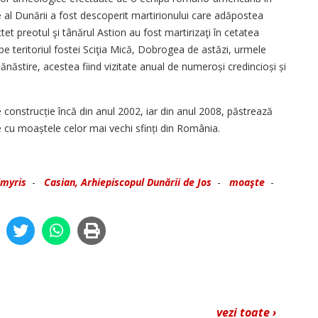
 al Dunării a fost descoperit martirionului care adăpostea
ctet preotul şi tânărul Astion au fost martirizaţi în cetatea
, pe teritoriul fostei Sciţia Mică, Dobrogea de astăzi, urmele
ănăstire, acestea fiind vizitate anual de numeroși credincioși și
de construcție încă din anul 2002, iar din anul 2008, păstrează
le cu moaștele celor mai vechi sfinți din România.
lmyris
-
Casian, Arhiepiscopul Dunării de Jos
-
moaşte
-
vezi toate ›