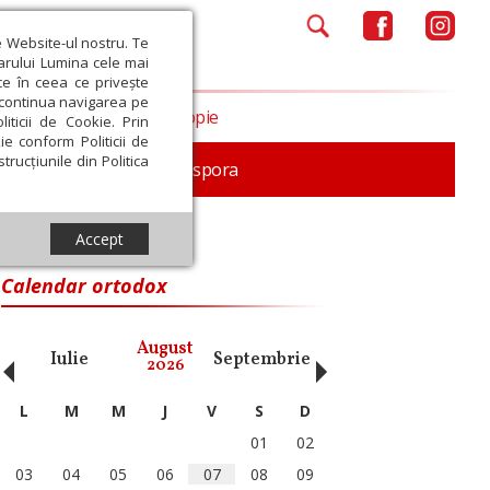
e Website-ul nostru. Te
iarului Lumina cele mai
ce în ceea ce privește
a continua navigarea pe
Opinii
Filantropie
iticii de Cookie. Prin
ie conform Politicii de
trucțiunile din Politica
In memoriam
Diaspora
Accept
Calendar ortodox
‹
›
August
Iulie
Septembrie
Octombrie
Noiembri
2026
L
M
M
J
V
S
D
01
02
03
04
05
06
07
08
09