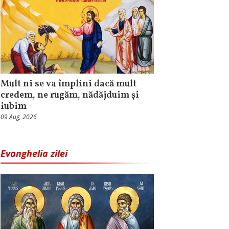
Mult ni se va împlini dacă mult
credem, ne rugăm, nădăjduim și
iubim
09 Aug, 2026
Evanghelia zilei