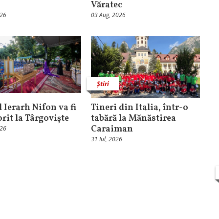
Văratec
026
03 Aug, 2026
Știri
 Ierarh Nifon va fi
Tineri din Italia, într-o
orit la Târgoviște
tabără la Mănăstirea
Caraiman
026
31 Iul, 2026