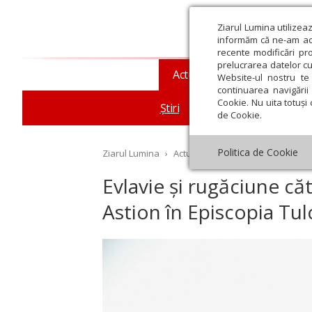
Ziarul Lumina utilizea
informăm că ne-am actu
recente modificări pr
prelucrarea datelor cu
Actualitate religioasă
T
Website-ul nostru te 
continuarea navigării 
Cookie. Nu uita totuși 
Știri
Mesaje și cuvântări
de Cookie.
Politica de Cookie
Ziarul Lumina
›
Actualitate religioasă
›
Știri
›
Ev
Evlavie și rugăciune căt
Astion în Episcopia Tulc
st
Septembrie
Octombrie
Noiembrie
Decembrie
Ianuar