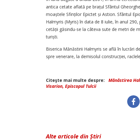
antica cetate aflată pe brațul Sfântul Gheorghe
moaștele Sfinților Epictet și Astion. Sfântul Epi
Halmyris (Myris) în data de 8 iulie, în anul 290
cetății găsindu-se la câteva sute de metri de m
turiști.
Biserica Mănăstirii Halmyris se află în lucrări 
spre venerare, la demisolul construcției, racle
Citeşte mai multe despre:
Mănăstirea Ha
Visarion, Episcopul Tulcii
Alte articole din Știri