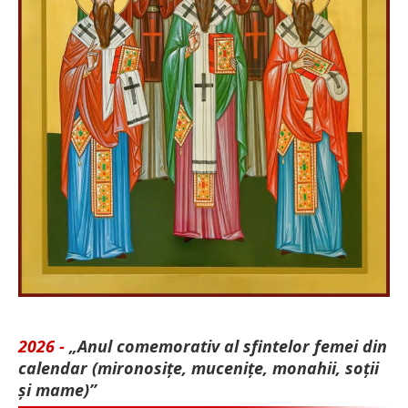
2026 -
„Anul comemorativ al sfintelor femei din
calendar (mironosițe, mu­cenițe, monahii, soții
și mame)”