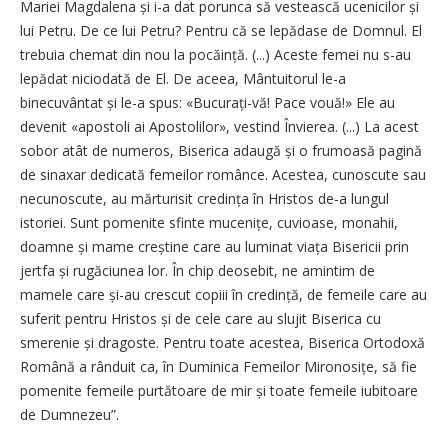
Mariei Magdalena și i-a dat porunca să vestească ucenicilor și
lui Petru. De ce lui Petru? Pentru că se lepădase de Domnul. El
trebuia chemat din nou la pocăință. (...) Aceste femei nu s-au
lepădat niciodată de El. De aceea, Mântuitorul le-a
binecuvântat și le-a spus: «Bucu­rați-vă! Pace vouă!» Ele au
devenit «apostoli ai Apostolilor», vestind Învierea. (...) La acest
sobor atât de numeros, Biserica adaugă și o frumoasă pagină
de sinaxar dedicată femeilor românce. Acestea, cunoscute sau
necunoscute, au mărturisit credința în Hristos de-a lungul
istoriei. Sunt pomenite sfinte mucenițe, cuvioase, monahii,
doamne și mame creștine care au luminat viața Bisericii prin
jertfa și rugăciunea lor. În chip deosebit, ne amintim de
mamele care și-au crescut copiii în credință, de femeile care au
suferit pentru Hristos și de cele care au slujit Biserica cu
smerenie și dragoste. Pentru toate acestea, Biserica Ortodoxă
Română a rânduit ca, în Duminica Femeilor Mirono­sițe, să fie
pomenite femeile purtătoare de mir și toate femeile iubitoare
de Dumnezeu”.