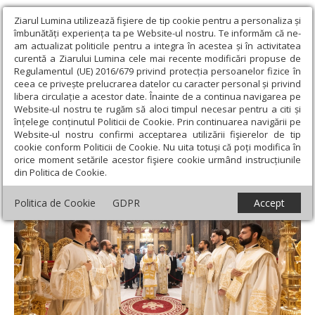
Ziarul Lumina utilizează fişiere de tip cookie pentru a personaliza și
îmbunătăți experiența ta pe Website-ul nostru. Te informăm că ne-
am actualizat politicile pentru a integra în acestea și în activitatea
curentă a Ziarului Lumina cele mai recente modificări propuse de
Regulamentul (UE) 2016/679 privind protecția persoanelor fizice în
ceea ce privește prelucrarea datelor cu caracter personal și privind
libera circulație a acestor date. Înainte de a continua navigarea pe
Website-ul nostru te rugăm să aloci timpul necesar pentru a citi și
Ziarul Lumina
›
Actualitate religioasă
›
Știri
›
Grupul psaltic de
înțelege conținutul Politicii de Cookie. Prin continuarea navigării pe
fete „Sfânta Muceniţă Tatiana diaconiţa” la Catedrala Patriarhală
Website-ul nostru confirmi acceptarea utilizării fişierelor de tip
cookie conform Politicii de Cookie. Nu uita totuși că poți modifica în
Grupul psaltic de fete „Sfânta Muceniţă
orice moment setările acestor fişiere cookie urmând instrucțiunile
din Politica de Cookie.
Tatiana diaconiţa” la Catedrala Patriarhală
Politica de Cookie
GDPR
Accept