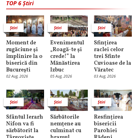
TOP 6 Știri
Știri
Știri
Știri
Moment de
Evenimentul
Sfințirea
rugăciune şi
„Roagă-te și
raclei celor
împlinire la o
crede!” la
trei Sfinte
biserică din
Mănăstirea
Cuvioase de la
Bucureşti
Izbuc
Văratec
02 Aug, 2026
05 Aug, 2026
03 Aug, 2026
Știri
Știri
Știri
Sfântul Ierarh
Sărbătorile
Resfințirea
Nifon va fi
nemţene au
bisericii
sărbătorit la
culminat cu
Parohiei
Târgoviște
hramul
Rădeni