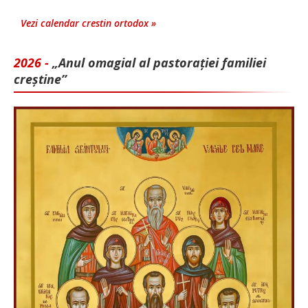
Vezi calendar crestin ortodox »
2026 -
„Anul omagial al pastorației familiei
creștine”