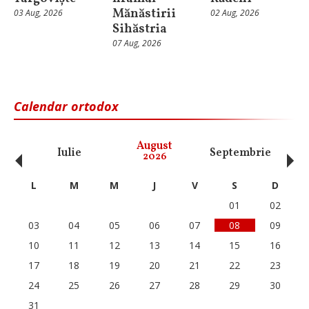
Mănăstirii
03 Aug, 2026
02 Aug, 2026
Sihăstria
07 Aug, 2026
Calendar ortodox
‹
›
August
Iulie
Septembrie
O
2026
L
M
M
J
V
S
D
01
02
03
04
05
06
07
08
09
10
11
12
13
14
15
16
17
18
19
20
21
22
23
24
25
26
27
28
29
30
31