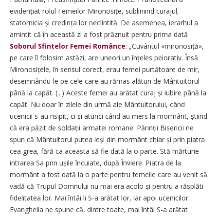
evidențiat rolul Femeilor Mironosițe, subliniind curajul,
statornicia și credința lor neclintită. De asemenea, ierarhul a
amintit că în această zi a fost prăznuit pentru prima dată
Soborul Sfintelor Femei Românce
: „Cuvântul «mironosiță»,
pe care îl folosim astăzi, are uneori un înțeles peiorativ. Însă
Mirono­sițele, în sensul corect, erau femei purtătoare de mir,
desemnându-le pe cele care au rămas alături de Mântuitorul
până la capăt. (...) Aceste femei au arătat curaj și iubire până la
capăt. Nu doar în zilele din urmă ale Mântuitorului, când
ucenicii s-au risipit, ci și atunci când au mers la mormânt, știind
că era păzit de soldații armatei romane. Părinții Bisericii ne
spun că Mântuitorul putea ieși din mormânt chiar și prin piatra
cea grea, fără ca aceasta să fie dată la o parte. Stă mărturie
intrarea Sa prin ușile încuiate, după Înviere. Piatra de la
mormânt a fost dată la o parte pentru femeile care au venit să
vadă că Trupul Domnului nu mai era acolo și pentru a răsplăti
fidelitatea lor. Mai întâi li S-a arătat lor, iar apoi ucenicilor.
Evanghelia ne spune că, dintre toate, mai întâi S-a arătat