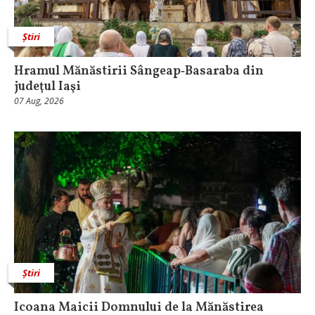
Știri
Hramul Mănăstirii Sângeap‑Basaraba din
judeţul Iaşi
07 Aug, 2026
Știri
Icoana Maicii Domnului de la Mănăstirea