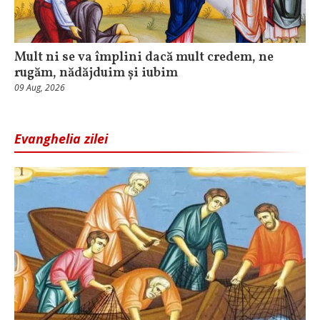
Mult ni se va împlini dacă mult credem, ne
rugăm, nădăjduim și iubim
09 Aug, 2026
Evanghelia zilei