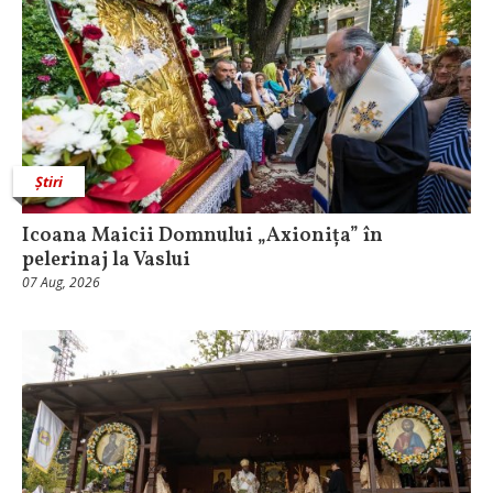
Știri
Icoana Maicii Domnului „Axionița” în
pelerinaj la Vaslui
07 Aug, 2026