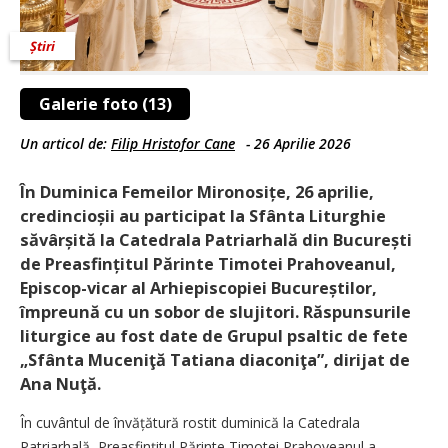
Știri
Galerie foto (13)
Un articol de:
Filip Hristofor Cane
-
26 Aprilie 2026
În Duminica Femeilor Mironosițe, 26 aprilie,
credincioșii au participat la Sfânta Liturghie
săvârșită la Catedrala Patriarhală din București
de Preasfințitul Părinte Timotei Prahoveanul,
Episcop-vicar al Arhiepiscopiei Bucureștilor,
împreună cu un sobor de slujitori. Răspunsurile
liturgice au fost date de Grupul psaltic de fete
„Sfânta Muceniţă Tatiana diaconiţa”, dirijat de
Ana Nuţă.
În cuvântul de învățătură rostit duminică la Catedrala
Patriarhală, Preasfințitul Părinte Timotei Prahoveanul a