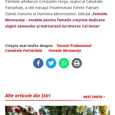
Părintele arhidiacon Constantin Hurjui, slujitor al Catedralei
Patriarhale, a citit mesajul Preafericitului Părinte Patriarh
Daniel, transmis la Duminica Mironosițe­lor, intitulat „
Femeile
Mironosițe - modele pentru femeile creștine dedicate
slujirii semenilor și mărturisirii lui Hristos Cel înviat
”.
Citeşte mai multe despre:
Timotei Prahoveanul
-
Catedrala Patriarhala
-
Femeile Mironosiţe
Alte articole din Știri
vezi toate ›