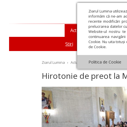
Ziarul Lumina utilizea
informăm că ne-am actu
recente modificări pr
prelucrarea datelor cu
Actualitate religioasă
T
Website-ul nostru te 
continuarea navigării 
Cookie. Nu uita totuși 
Știri
Mesaje și cuvântări
de Cookie.
Politica de Cookie
Ziarul Lumina
›
Actualitate religioasă
›
Știri
›
Hi
Hirotonie de preot la 
st
Septembrie
Octombrie
Noiembrie
Decembrie
Ianuar