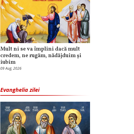
Mult ni se va împlini dacă mult
credem, ne rugăm, nădăjduim și
iubim
09 Aug, 2026
Evanghelia zilei