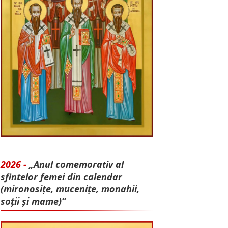
2026 -
„Anul comemorativ al
sfintelor femei din calendar
(mironosițe, mu­cenițe, monahii,
soții și mame)”