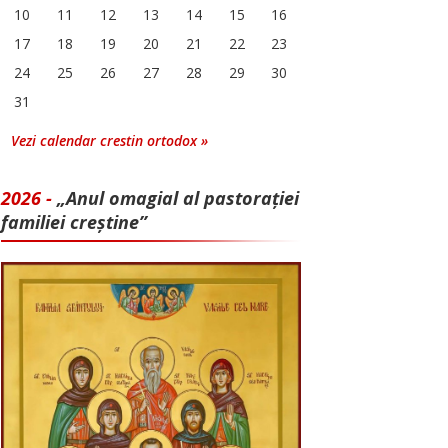
10
11
12
13
14
15
16
17
18
19
20
21
22
23
24
25
26
27
28
29
30
31
Vezi calendar crestin ortodox »
2026 -
„Anul omagial al pastorației
familiei creștine”