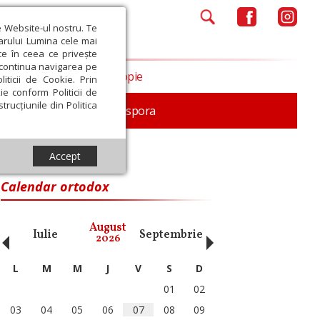
e Website-ul nostru. Te
iarului Lumina cele mai
ce în ceea ce privește
a continua navigarea pe
Opinii
Filantropie
iticii de Cookie. Prin
ie conform Politicii de
trucțiunile din Politica
In memoriam
Diaspora
Accept
Calendar ortodox
‹
›
August
Iulie
Septembrie
Octombrie
Noiembri
2026
L
M
M
J
V
S
D
01
02
03
04
05
06
07
08
09