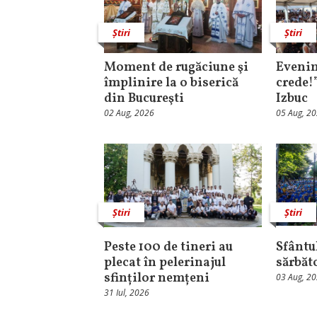
Știri
Știri
Moment de rugăciune şi
Evenim
împlinire la o biserică
crede!
din Bucureşti
Izbuc
02 Aug, 2026
05 Aug, 2
Știri
Știri
Peste 100 de tineri au
Sfântul
plecat în pelerinajul
sărbăt
sfinților nemțeni
03 Aug, 2
31 Iul, 2026