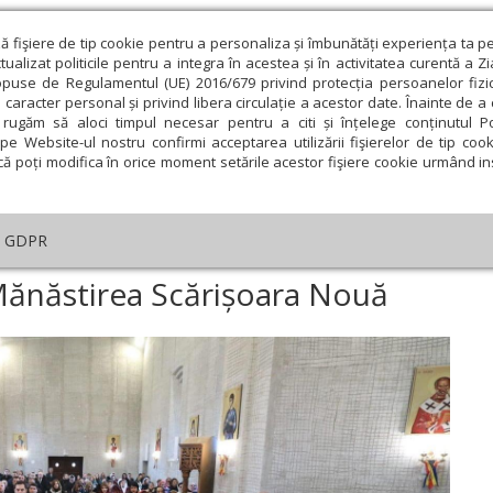
ză fişiere de tip cookie pentru a personaliza și îmbunătăți experiența ta p
alizat politicile pentru a integra în acestea și în activitatea curentă a Z
opuse de Regulamentul (UE) 2016/679 privind protecția persoanelor fizi
 caracter personal și privind libera circulație a acestor date. Înainte de 
eologie și spiritualitate
Educaţie și Cultură
Societate
rugăm să aloci timpul necesar pentru a citi și înțelege conținutul Pol
pe Website-ul nostru confirmi acceptarea utilizării fişierelor de tip cook
că poți modifica în orice moment setările acestor fişiere cookie urmând ins
An omagial
Comunicate de presă
Documentar
GDPR
rotonie de preot la Mănăstirea Scărișoara Nouă
Mănăstirea Scărișoara Nouă
ie
Februarie
Martie
Aprilie
Mai
Iunie