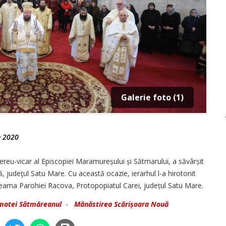
Galerie foto (1)
e 2020
ereu-vicar al Episcopiei Maramureșului și Sătmarului, a săvârșit
 judeţul Satu Mare. Cu această ocazie, ierarhul l-a hirotonit
 seama Parohiei Racova, Protopopiatul Carei, județul Satu Mare.
motei Sătmăreanul
-
Mănăstirea Scărișoara Nouă