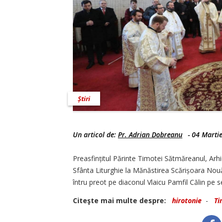
Știri
Un articol de:
Pr. Adrian Dobreanu
-
04 Marti
Preasfințitul Părinte Timotei Sătmăreanul, Arhi
Sfânta Liturghie la Mănăstirea Scărișoara Nouă,
întru preot pe diaconul Vlaicu Pamfil Călin pe
Citeşte mai multe despre:
hirotonie
-
Ti