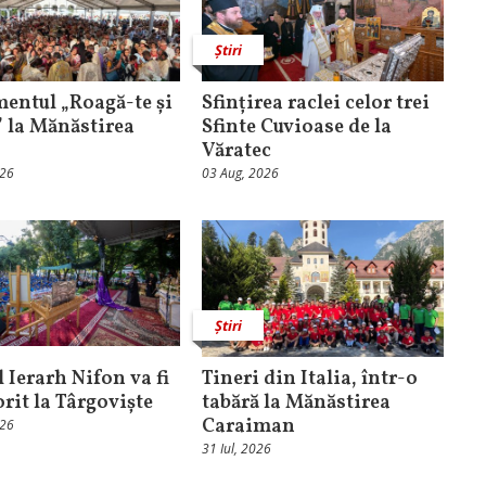
Știri
entul „Roagă-te și
Sfințirea raclei celor trei
” la Mănăstirea
Sfinte Cuvioase de la
Văratec
026
03 Aug, 2026
Știri
 Ierarh Nifon va fi
Tineri din Italia, într-o
orit la Târgoviște
tabără la Mănăstirea
Caraiman
026
31 Iul, 2026