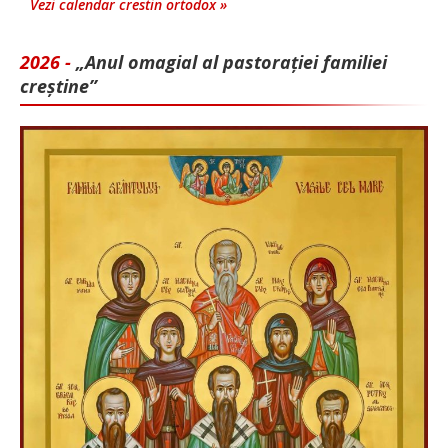
Vezi calendar crestin ortodox »
2026 -
„Anul omagial al pastorației familiei
creștine”