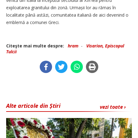
venită din Italia la începutul secolului al XIX-lea pentru
exploatarea granitului din zonă. Urmașii lor au rămas în
localitate până astăzi, comunitatea italiană de aici devenind o
emblemă a comunei Greci.
Citeşte mai multe despre:
hram
-
Visarion, Episcopul
Tulcii
Alte articole din Știri
vezi toate ›