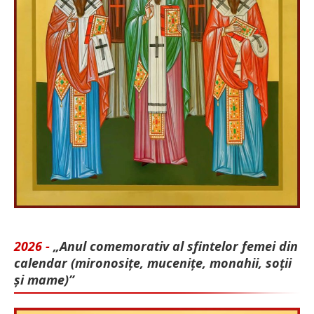
2026 -
„Anul comemorativ al sfintelor femei din
calendar (mironosițe, mu­cenițe, monahii, soții
și mame)”