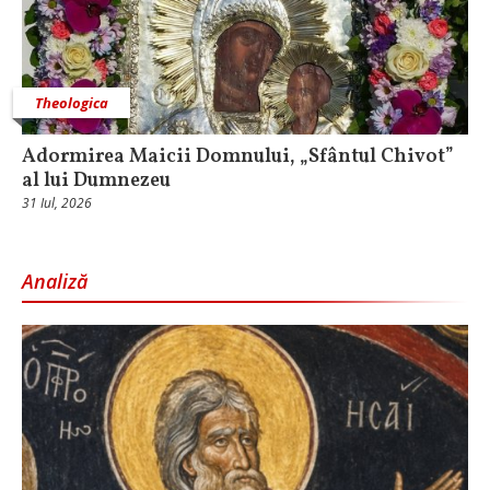
Theologica
Adormirea Maicii Domnului, „Sfântul Chivot”
al lui Dumnezeu
31 Iul, 2026
Analiză