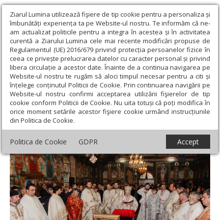
Ziarul Lumina utilizează fişiere de tip cookie pentru a personaliza și
îmbunătăți experiența ta pe Website-ul nostru. Te informăm că ne-
am actualizat politicile pentru a integra în acestea și în activitatea
curentă a Ziarului Lumina cele mai recente modificări propuse de
Regulamentul (UE) 2016/679 privind protecția persoanelor fizice în
ceea ce privește prelucrarea datelor cu caracter personal și privind
libera circulație a acestor date. Înainte de a continua navigarea pe
Website-ul nostru te rugăm să aloci timpul necesar pentru a citi și
Ziarul Lumina
›
Actualitate religioasă
›
Știri
›
Hramul bisericii din
înțelege conținutul Politicii de Cookie. Prin continuarea navigării pe
localitatea tulceană Greci
Website-ul nostru confirmi acceptarea utilizării fişierelor de tip
cookie conform Politicii de Cookie. Nu uita totuși că poți modifica în
Hramul bisericii din localitatea tulceană
orice moment setările acestor fişiere cookie urmând instrucțiunile
din Politica de Cookie.
Greci
Politica de Cookie
GDPR
Accept