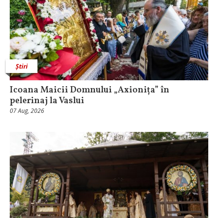
Știri
Icoana Maicii Domnului „Axionița” în
pelerinaj la Vaslui
07 Aug, 2026