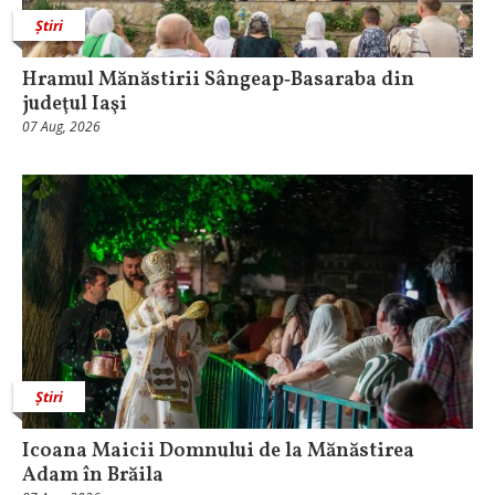
Știri
Hramul Mănăstirii Sângeap‑Basaraba din
judeţul Iaşi
07 Aug, 2026
Știri
Icoana Maicii Domnului de la Mănăstirea
Adam în Brăila