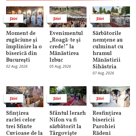
Știri
Știri
Știri
Moment de
Evenimentul
Sărbătorile
rugăciune şi
„Roagă-te și
nemţene au
împlinire la o
crede!” la
culminat cu
biserică din
Mănăstirea
hramul
Bucureşti
Izbuc
Mănăstirii
Sihăstria
02 Aug, 2026
05 Aug, 2026
07 Aug, 2026
Știri
Știri
Știri
Sfințirea
Sfântul Ierarh
Resfințirea
raclei celor
Nifon va fi
bisericii
trei Sfinte
sărbătorit la
Parohiei
Cuvioase de la
Târgoviște
Rădeni