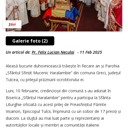
Știri
Galerie foto (2)
Un articol de:
Pr. Felix Lucian Neculai
-
11 Feb 2025
Aleasă bucurie duhovnicească trăiește în fiecare an și Parohia
„Sfântul Sfințit Mucenic Haralambie” din comuna Greci, județul
Tulcea, cu prilejul prăznuirii ocrotitorului ei.
Luni, 10 februarie, credincioșii din comună s-au adunat în
Biserica „Sfântul Haralambie” pentru a participa la Sfânta
Liturghie oficiată cu acest prilej de Preasfințitul Părinte
Visarion, Episcopul Tulcii, împreună cu un sobor de 17 preoți și
diaconi. La slujbă au mai luat parte și reprezentanți ai
autorităților locale și membri ai comunității italiene.