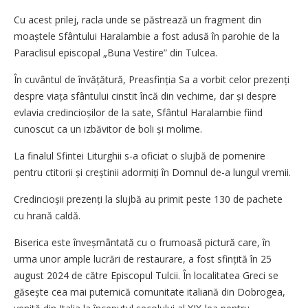
Cu acest prilej, racla unde se păstrează un fragment din
moaștele Sfântului Haralambie a fost adusă în parohie de la
Paraclisul episcopal „Buna Vestire” din Tulcea.
În cuvântul de învățătură, Preasfinția Sa a vorbit celor prezenți
despre viața sfântului cinstit încă din vechime, dar și despre
evlavia credincioșilor de la sate, Sfântul Haralambie fiind
cunoscut ca un izbăvitor de boli și molime.
La finalul Sfintei Liturghii s-a oficiat o slujbă de pomenire
pentru ctitorii și creștinii adormiți în Domnul de-a lungul vremii.
Credincioșii prezenți la slujbă au primit peste 130 de pachete
cu hrană caldă.
Biserica este înveșmântată cu o frumoasă pictură care, în
urma unor ample lucrări de restaurare, a fost sfințită în 25
august 2024 de către Episcopul Tulcii. În localitatea Greci se
găsește cea mai puternică comunitate italiană din Dobrogea,