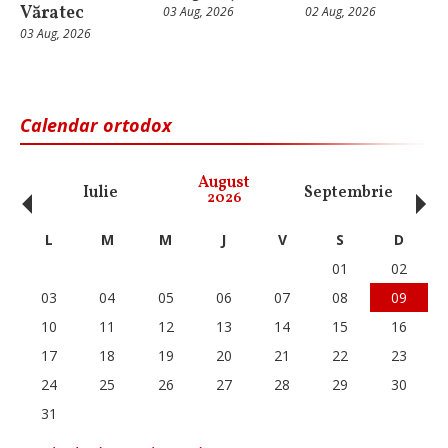
Văratec
03 Aug, 2026
02 Aug, 2026
03 Aug, 2026
Calendar ortodox
‹
›
August
Iulie
Septembrie
O
2026
L
M
M
J
V
S
D
01
02
03
04
05
06
07
08
09
10
11
12
13
14
15
16
17
18
19
20
21
22
23
24
25
26
27
28
29
30
31