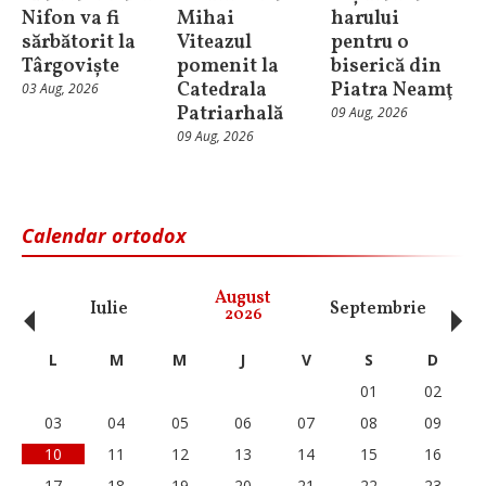
Nifon va fi
Mihai
harului
sărbătorit la
Viteazul
pentru o
Târgoviște
pomenit la
biserică din
Catedrala
Piatra Neamţ
03 Aug, 2026
Patriarhală
09 Aug, 2026
09 Aug, 2026
Calendar ortodox
‹
›
August
Iulie
Septembrie
O
2026
L
M
M
J
V
S
D
01
02
03
04
05
06
07
08
09
10
11
12
13
14
15
16
17
18
19
20
21
22
23