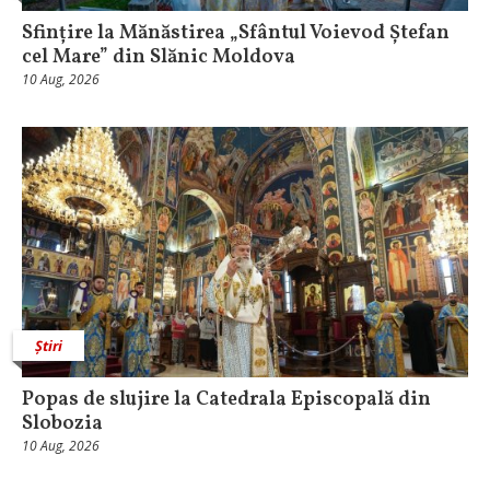
Sfințire la Mănăstirea „Sfântul Voievod Ștefan
cel Mare” din Slănic Moldova
10 Aug, 2026
Știri
Popas de slujire la Catedrala Episcopală din
Slobozia
10 Aug, 2026