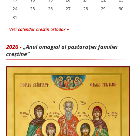
24
25
26
27
28
29
30
31
Vezi calendar crestin ortodox »
2026 -
„Anul omagial al pastorației familiei
creștine”