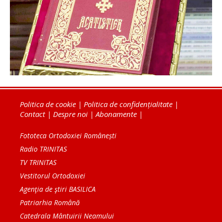
Politica de cookie
|
Politica de confidențialitate
|
Contact
|
Despre noi
|
Abonamente
|
Fototeca Ortodoxiei Românești
Radio TRINITAS
TV TRINITAS
Vestitorul Ortodoxiei
Agenţia de ştiri BASILICA
Patriarhia Română
Catedrala Mântuirii Neamului