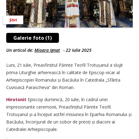
Știri
Galerie foto (1)
Un articol de:
Mioara Ignat
-
22 Iulie 2025
Luni, 21 iulie, Preasfințitul Părinte Teofil Trotușanul a slujit
prima Liturghie arhierească în calitate de Episcop-vicar al
Arhiepiscopiei Romanului și Bacăului în Catedrala „Sfânta
Cuvioasă Parascheva” din Roman.
Hirotonit
Episcop duminică, 20 iulie, în cadrul unei
impresionante ceremonii, Preasfin­țitul Părinte Teofil
Trotușanul și-a început astfel misiunea în Eparhia Romanului și
Bacăului, înconjurat de un sobor de preoți și diaconi ai
Catedralei Arhiepiscopale.