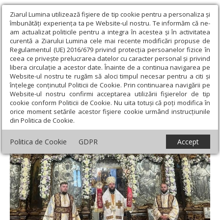
Ziarul Lumina utilizează fişiere de tip cookie pentru a personaliza și
îmbunătăți experiența ta pe Website-ul nostru. Te informăm că ne-
am actualizat politicile pentru a integra în acestea și în activitatea
curentă a Ziarului Lumina cele mai recente modificări propuse de
Regulamentul (UE) 2016/679 privind protecția persoanelor fizice în
ceea ce privește prelucrarea datelor cu caracter personal și privind
libera circulație a acestor date. Înainte de a continua navigarea pe
Website-ul nostru te rugăm să aloci timpul necesar pentru a citi și
Ziarul Lumina
›
Actualitate religioasă
›
Știri
›
Liturghie
înțelege conținutul Politicii de Cookie. Prin continuarea navigării pe
arhierească la Catedrala Arhiepiscopală din Roman
Website-ul nostru confirmi acceptarea utilizării fişierelor de tip
cookie conform Politicii de Cookie. Nu uita totuși că poți modifica în
Liturghie arhierească la Catedrala
orice moment setările acestor fişiere cookie urmând instrucțiunile
din Politica de Cookie.
Arhiepiscopală din Roman
Politica de Cookie
GDPR
Accept