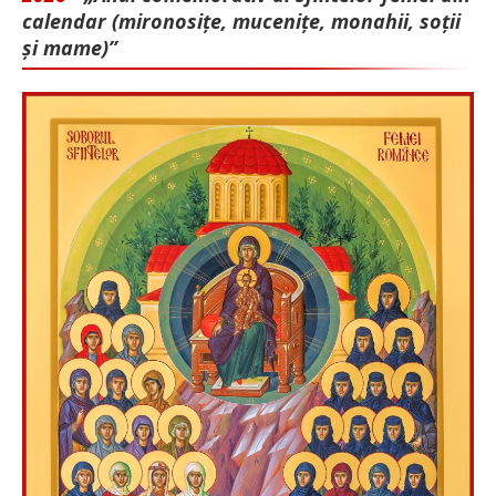
calendar (mironosițe, mu­cenițe, monahii, soții
și mame)”