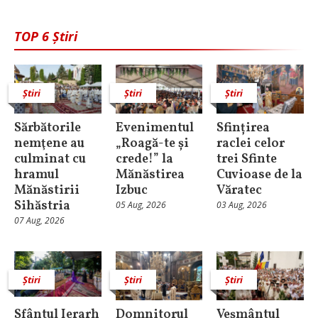
TOP 6 Știri
Știri
Știri
Știri
Sărbătorile
Evenimentul
Sfințirea
nemţene au
„Roagă-te și
raclei celor
culminat cu
crede!” la
trei Sfinte
hramul
Mănăstirea
Cuvioase de la
Mănăstirii
Izbuc
Văratec
Sihăstria
05 Aug, 2026
03 Aug, 2026
07 Aug, 2026
Știri
Știri
Știri
Sfântul Ierarh
Domnitorul
Veșmântul