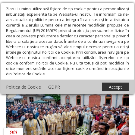
Ziarul Lumina utilizează fişiere de tip cookie pentru a personaliza și
îmbunătăți experiența ta pe Website-ul nostru. Te informăm că ne-
am actualizat politicile pentru a integra în acestea și în activitatea
curentă a Ziarului Lumina cele mai recente modificări propuse de
Regulamentul (UE) 2016/679 privind protecția persoanelor fizice în
ceea ce privește prelucrarea datelor cu caracter personal și privind
libera circulație a acestor date. Înainte de a continua navigarea pe
Website-ul nostru te rugăm să aloci timpul necesar pentru a citi și
Ziarul Lumina
›
Mioara Ignat
înțelege conținutul Politicii de Cookie. Prin continuarea navigării pe
Mioara Ignat
Website-ul nostru confirmi acceptarea utilizării fişierelor de tip
cookie conform Politicii de Cookie. Nu uita totuși că poți modifica în
orice moment setările acestor fişiere cookie urmând instrucțiunile
din Politica de Cookie.
Politica de Cookie
GDPR
Accept
Știri