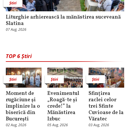
Știri
Liturghie arhierească la mănăstirea suceveană
Slatina
07 Aug, 2026
TOP 6 Știri
Știri
Știri
Știri
Moment de
Evenimentul
Sfințirea
rugăciune şi
„Roagă-te și
raclei celor
împlinire la o
crede!” la
trei Sfinte
biserică din
Mănăstirea
Cuvioase de la
Bucureşti
Izbuc
Văratec
02 Aug, 2026
05 Aug, 2026
03 Aug, 2026