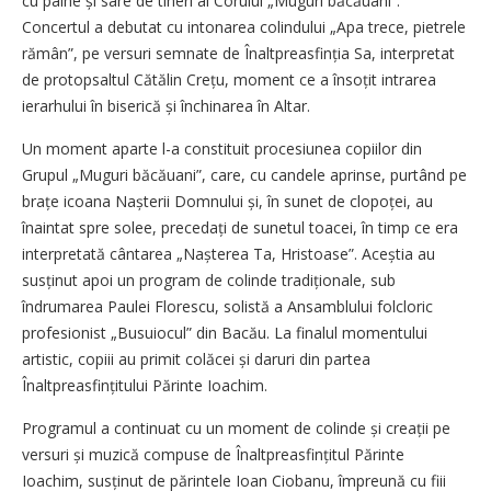
cu pâine și sare de tineri ai Corului „Muguri băcăuani”.
Concertul a debutat cu intonarea colindului „Apa trece, pietrele
rămân”, pe versuri semnate de Înaltpreasfinția Sa, interpretat
de protopsaltul Cătălin Crețu, moment ce a însoțit intrarea
ierarhului în biserică și închinarea în Altar.
Un moment aparte l-a constituit procesiunea copiilor din
Grupul „Muguri băcăuani”, care, cu candele aprinse, purtând pe
brațe icoana Nașterii Domnului și, în sunet de clopoței, au
înaintat spre solee, precedați de sunetul toacei, în timp ce era
interpretată cântarea „Nașterea Ta, Hristoase”. Aceștia au
susținut apoi un program de colinde tradiționale, sub
îndrumarea Paulei Florescu, solistă a Ansamblului folcloric
profesionist „Busuiocul” din Bacău. La finalul momentului
artistic, copiii au primit colăcei și daruri din partea
Înaltpreasfințitului Părinte Ioachim.
Programul a continuat cu un moment de colinde și creații pe
versuri și muzică compuse de Înaltpreasfințitul Părinte
Ioachim, susținut de părintele Ioan Ciobanu, împreună cu fiii