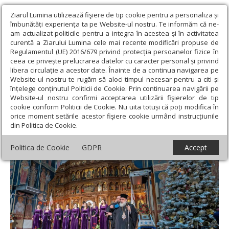
Ziarul Lumina utilizează fişiere de tip cookie pentru a personaliza și
îmbunătăți experiența ta pe Website-ul nostru. Te informăm că ne-
am actualizat politicile pentru a integra în acestea și în activitatea
curentă a Ziarului Lumina cele mai recente modificări propuse de
Regulamentul (UE) 2016/679 privind protecția persoanelor fizice în
ceea ce privește prelucrarea datelor cu caracter personal și privind
libera circulație a acestor date. Înainte de a continua navigarea pe
Website-ul nostru te rugăm să aloci timpul necesar pentru a citi și
Ziarul Lumina
›
Actualitate religioasă
›
Știri
›
Regal muzical al
înțelege conținutul Politicii de Cookie. Prin continuarea navigării pe
Corului „Aletheia”
Website-ul nostru confirmi acceptarea utilizării fişierelor de tip
cookie conform Politicii de Cookie. Nu uita totuși că poți modifica în
Regal muzical al Corului „Aletheia”
orice moment setările acestor fişiere cookie urmând instrucțiunile
din Politica de Cookie.
Politica de Cookie
GDPR
Accept