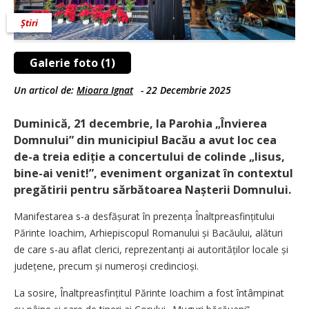
Știri
Galerie foto (1)
Un articol de:
Mioara Ignat
-
22 Decembrie 2025
Duminică, 21 decembrie, la Parohia „Învierea
Domnului” din municipiul Bacău a avut loc cea
de-a treia ediție a concertului de colinde „Iisus,
bine-ai venit!”, eveniment organizat în contextul
pregătirii pentru sărbătoarea Nașterii Domnului.
Manifestarea s-a desfășurat în prezența Înaltpreasfințitului
Părinte Ioachim, Arhiepiscopul Romanului și Bacăului, alături
de care s-au aflat clerici, reprezentanți ai autorităților locale și
județene, precum și numeroși credincioși.
La sosire, Înaltpreasfințitul Părinte Ioachim a fost întâmpinat