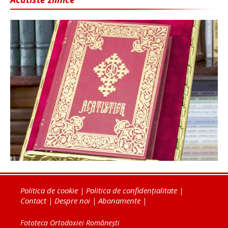
Politica de cookie
|
Politica de confidențialitate
|
Contact
|
Despre noi
|
Abonamente
|
Fototeca Ortodoxiei Românești