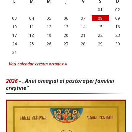
L
M
M
J
V
S
D
01
02
03
04
05
06
07
08
09
10
11
12
13
14
15
16
17
18
19
20
21
22
23
24
25
26
27
28
29
30
31
Vezi calendar crestin ortodox »
2026 -
„Anul omagial al pastorației familiei
creștine”