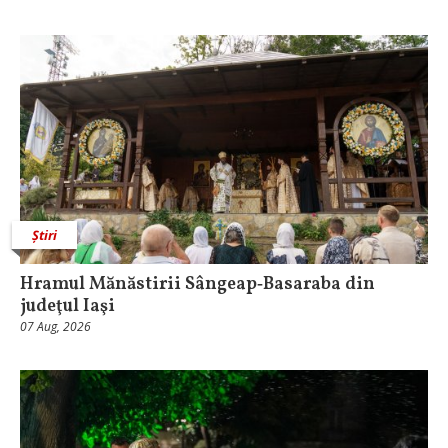
Știri
Hramul Mănăstirii Sângeap‑Basaraba din
judeţul Iaşi
07 Aug, 2026