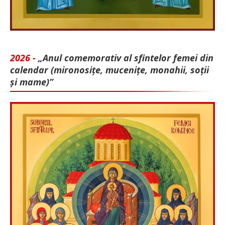
2026 -
„Anul comemorativ al sfintelor femei din
calendar (mironosițe, mu­cenițe, monahii, soții
și mame)”