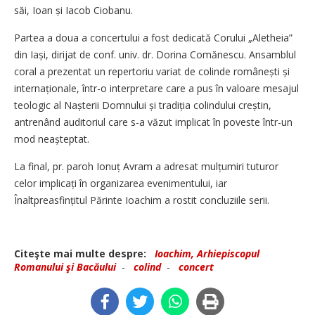
săi, Ioan și Iacob Ciobanu.
Partea a doua a concertului a fost dedicată Corului „Aletheia”
din Iași, dirijat de conf. univ. dr. Dorina Comănescu. Ansamblul
coral a prezentat un repertoriu variat de colinde românești și
internaționale, într-o interpretare care a pus în valoare mesajul
teologic al Nașterii Domnului și tradiția colindului creștin,
antrenând auditoriul care s-a văzut implicat în poveste într-un
mod neașteptat.
La final, pr. paroh Ionuț Avram a adresat mul­țumiri tuturor
celor implicați în organizarea evenimentului, iar
Înaltpreasfințitul Părinte Ioachim a rostit concluziile serii.
Citeşte mai multe despre:
Ioachim, Arhiepiscopul
Romanului şi Bacăului
-
colind
-
concert