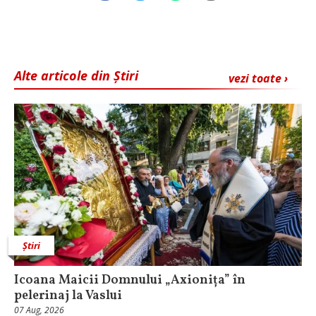
Alte articole din Știri
vezi toate ›
Știri
Icoana Maicii Domnului „Axionița” în
pelerinaj la Vaslui
07 Aug, 2026