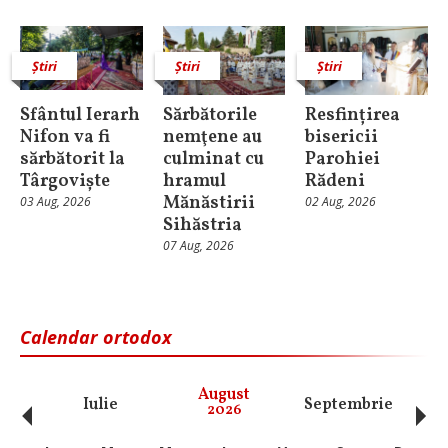
Știri
Știri
Știri
Sfântul Ierarh
Sărbătorile
Resfințirea
Nifon va fi
nemţene au
bisericii
sărbătorit la
culminat cu
Parohiei
Târgoviște
hramul
Rădeni
Mănăstirii
03 Aug, 2026
02 Aug, 2026
Sihăstria
07 Aug, 2026
Calendar ortodox
‹
›
August
Iulie
Septembrie
O
2026