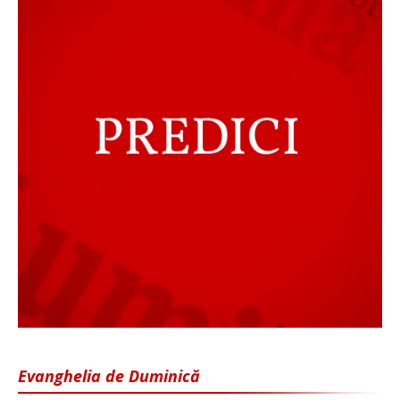
Evanghelia de Duminică