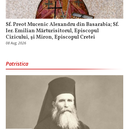
Sf. Preot Mucenic Alexandru din Basarabia; Sf.
Ier. Emilian Mărturisitorul, Episcopul
Cizicului, şi Miron, Episcopul Cretei
08 Aug, 2026
Patristica