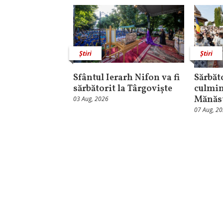
Știri
Știri
Sfântul Ierarh Nifon va fi
Sărbăt
sărbătorit la Târgoviște
culmin
Mănăst
03 Aug, 2026
07 Aug, 2