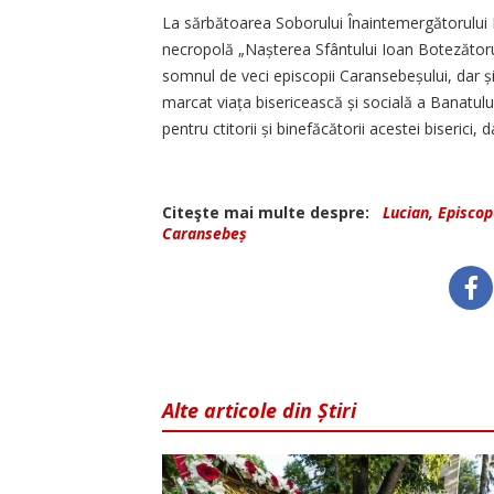
La sărbătoarea Soborului Înaintemergătorului Do
necropolă „Nașterea Sfântului Ioan Botezătorul”
somnul de veci episcopii Caransebeșului, dar și 
marcat viața bisericească și socială a Banatul
pentru ctitorii și binefăcătorii acestei biserici
Citeşte mai multe despre:
Lucian, Episco
Caransebeș
Alte articole din Știri