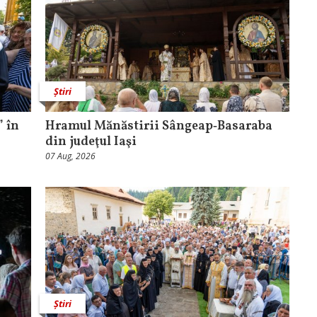
Știri
 în
Hramul Mănăstirii Sângeap‑Basaraba
din judeţul Iaşi
07 Aug, 2026
Știri