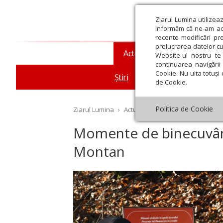
Ziarul Lumina utilizea
informăm că ne-am actu
recente modificări pr
prelucrarea datelor cu
Actualitate religioasă
T
Website-ul nostru te 
continuarea navigării 
Cookie. Nu uita totuși 
Știri
Mesaje și cuvântări
de Cookie.
Politica de Cookie
Ziarul Lumina
›
Actualitate religioasă
›
Știri
›
Mo
Momente de binecuvânt
Montan
st
Septembrie
Octombrie
Noiembrie
Decembrie
Ianuar