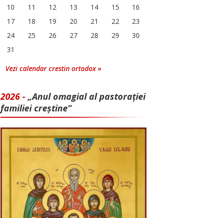
10
11
12
13
14
15
16
17
18
19
20
21
22
23
24
25
26
27
28
29
30
31
Vezi calendar crestin ortodox »
2026 -
„Anul omagial al pastorației
familiei creștine”