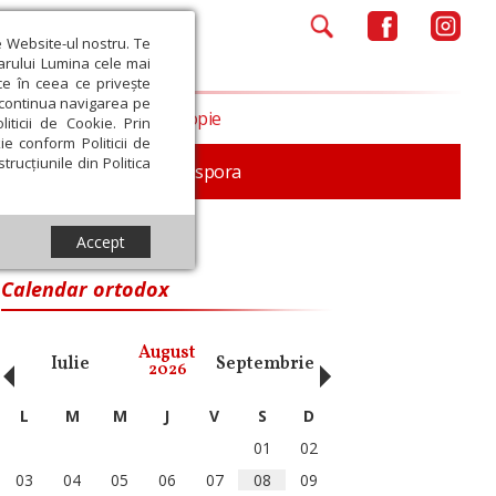
e Website-ul nostru. Te
iarului Lumina cele mai
ce în ceea ce privește
a continua navigarea pe
Opinii
Filantropie
iticii de Cookie. Prin
ie conform Politicii de
trucțiunile din Politica
In memoriam
Diaspora
Accept
Calendar ortodox
‹
›
August
Iulie
Septembrie
Octombrie
Noiembri
2026
L
M
M
J
V
S
D
01
02
03
04
05
06
07
08
09