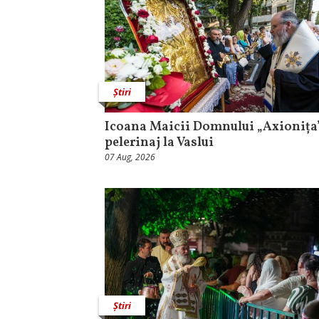
Știri
Icoana Maicii Domnului „Axionița”
pelerinaj la Vaslui
07 Aug, 2026
Știri