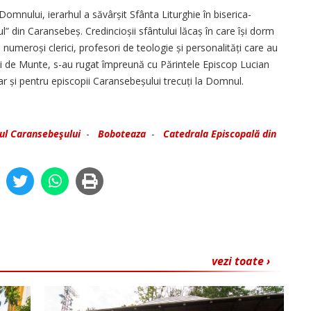
mnului, ierarhul a săvârșit Sfânta Liturghie în biserica-
 din Caran­sebeș. Credincioșii sfântului lăcaș în care își dorm
numeroși clerici, profesori de teologie și persona­lități care au
ui de Munte, s-au rugat împreună cu Părintele Episcop Lucian
, dar și pentru episcopii Caransebeșului trecuți la Domnul.
pul Caransebeşului
-
Boboteaza
-
Catedrala Episcopală din
vezi toate ›