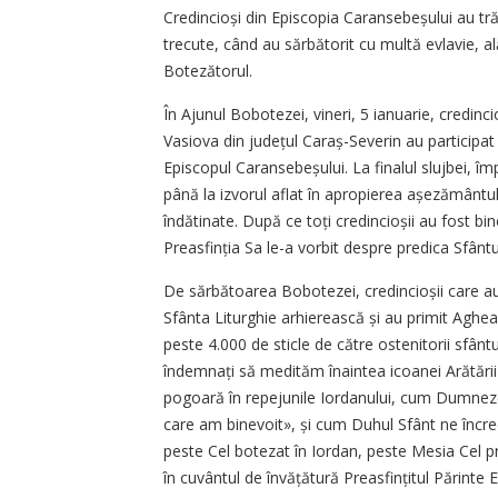
Credincioși din Episcopia Caransebeșului au t
trecute, când au sărbătorit cu multă evlavie, alăt
Botezătorul.
În Ajunul Bobotezei, vineri, 5 ianuarie, credinci
Vasiova din județul Caraș-Severin au participat 
Episcopul Caranse­be­șului. La finalul slujbei, 
până la izvorul aflat în apropierea așezământulu
îndătinate. După ce toți credincioșii au fost bin
Prea­sfinția Sa le-a vorbit despre predica Sfân
De sărbătoarea Bobotezei, credin­cioșii care au
Sfânta Liturghie arhi­erească și au primit Agheas
peste 4.000 de sticle de către ostenitorii sfân
îndemnați să medităm înaintea icoanei Arătării
pogoară în repejunile Iordanului, cum Dumnezeu
care am binevoit», și cum Duhul Sfânt ne încr
peste Cel botezat în Iordan, peste Mesia Cel pr
în cuvântul de învățătură Preasfințitul Părinte 