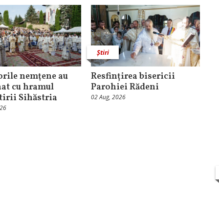
Știri
orile nemţene au
Resfințirea bisericii
at cu hramul
Parohiei Rădeni
irii Sihăstria
02 Aug, 2026
026