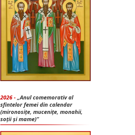
2026 -
„Anul comemorativ al
sfintelor femei din calendar
(mironosițe, mu­cenițe, monahii,
soții și mame)”