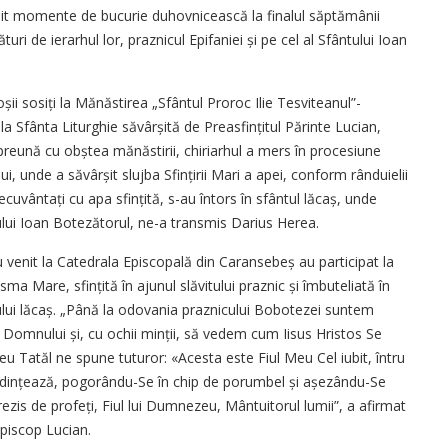
răit momente de bucurie duhovnicească la finalul săptămânii
uri de ierarhul lor, praznicul Epifaniei și pe cel al Sfântului Ioan
oșii sosiți la Mănăstirea „Sfântul Proroc Ilie Tesviteanul”-
la Sfânta Liturghie săvârșită de Preasfințitul Părinte Lucian,
împreună cu obștea mănăstirii, chiriarhul a mers în procesiune
i, unde a săvârșit slujba Sfințirii Mari a apei, conform rânduielii
e­cuvântați cu apa sfințită, s-au întors în sfântul lăcaș, unde
tului Ioan Botezătorul, ne-a transmis Darius Herea.
 venit la Catedrala Episcopală din Caransebeș au participat la
ma Mare, sfințită în ajunul slăvitului praznic și îmbuteliată în
tului lăcaș. „Până la odovania praznicului Bobotezei suntem
 Domnului și, cu ochii minții, să vedem cum Iisus Hristos Se
 Tatăl ne spune tuturor: «Acesta este Fiul Meu Cel iubit, întru
edințează, pogorându-Se în chip de porumbel și așezându-Se
ezis de profeți, Fiul lui Dumnezeu, Mântuitorul lumii”, a afirmat
Episcop Lucian.