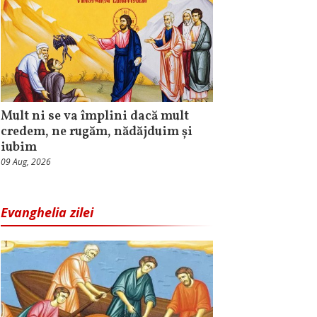
Mult ni se va împlini dacă mult
credem, ne rugăm, nădăjduim și
iubim
09 Aug, 2026
Evanghelia zilei