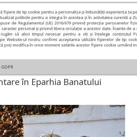
ză fişiere de tip cookie pentru a personaliza și îmbunătăți experiența ta p
alizat politicile pentru a integra în acestea și în activitatea curentă a Z
opuse de Regulamentul (UE) 2016/679 privind protecția persoanelor fizi
 caracter personal și privind libera circulație a acestor date. Înainte de 
eologie și spiritualitate
Educaţie și Cultură
Societate
rugăm să aloci timpul necesar pentru a citi și înțelege conținutul Pol
pe Website-ul nostru confirmi acceptarea utilizării fişierelor de tip cook
că poți modifica în orice moment setările acestor fişiere cookie urmând ins
An omagial
Comunicate de presă
Documentar
GDPR
mente de binecuvântare în Eparhia Banatului Montan
are în Eparhia Banatului
ie
Februarie
Martie
Aprilie
Mai
Iunie