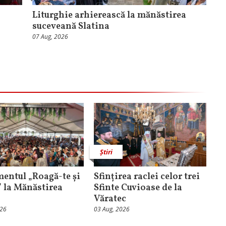
Liturghie arhierească la mănăstirea
suceveană Slatina
07 Aug, 2026
Știri
entul „Roagă-te și
Sfințirea raclei celor trei
” la Mănăstirea
Sfinte Cuvioase de la
Văratec
026
03 Aug, 2026