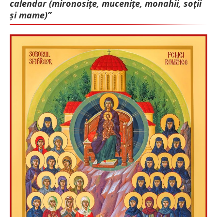
calendar (mironosițe, mu­cenițe, monahii, soții
și mame)”