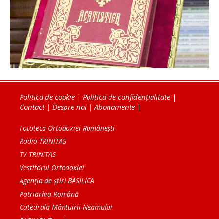
Politica de cookie
|
Politica de confidențialitate
|
Contact
|
Despre noi
|
Abonamente
|
Fototeca Ortodoxiei Românești
Radio TRINITAS
TV TRINITAS
Vestitorul Ortodoxiei
Agenţia de ştiri BASILICA
Patriarhia Română
Catedrala Mântuirii Neamului