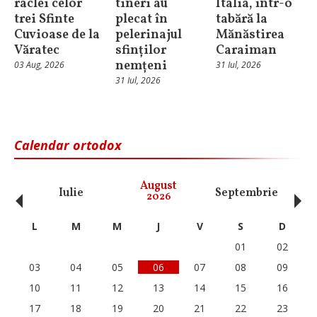
raclei celor
tineri au
Italia, într-o
trei Sfinte
plecat în
tabără la
Cuvioase de la
pelerinajul
Mănăstirea
Văratec
sfinților
Caraiman
nemțeni
03 Aug, 2026
31 Iul, 2026
31 Iul, 2026
Calendar ortodox
‹
›
August
Iulie
Septembrie
O
2026
L
M
M
J
V
S
D
01
02
03
04
05
06
07
08
09
10
11
12
13
14
15
16
17
18
19
20
21
22
23