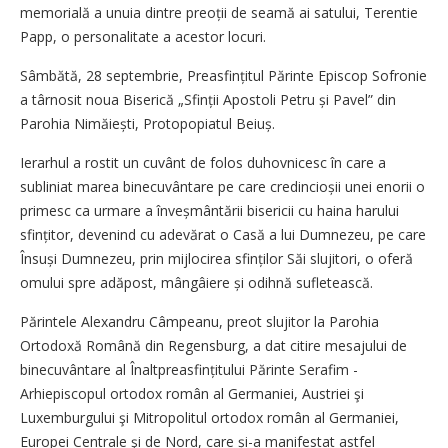
memorială a unuia dintre preoții de seamă ai satului, Terentie
Papp, o personalitate a acestor locuri.
Sâmbătă, 28 septembrie, Preasfințitul Părinte Episcop Sofronie
a târnosit noua Biserică „Sfinții Apostoli Petru și Pavel” din
Parohia Nimăiești, Protopopiatul Beiuș.
Ierarhul a rostit un cuvânt de folos duhovnicesc în care a
subliniat marea binecuvântare pe care credincioșii unei enorii o
primesc ca urmare a înveșmântării bisericii cu haina harului
sfințitor, devenind cu adevărat o Casă a lui Dumnezeu, pe care
Însuși Dumnezeu, prin mijlocirea sfinților Săi slujitori, o oferă
omului spre adăpost, mângâiere și odihnă sufletească.
Părintele Alexandru Câmpeanu, preot slujitor la Parohia
Ortodoxă Română din Regensburg, a dat citire mesajului de
binecuvântare al Înalt­preasfințitului Părinte Serafim -
Arhiepiscopul ortodox român al Germaniei, Austriei şi
Luxemburgului şi Mitropolitul ortodox român al Germaniei,
Europei Centrale şi de Nord, care și-a manifestat astfel