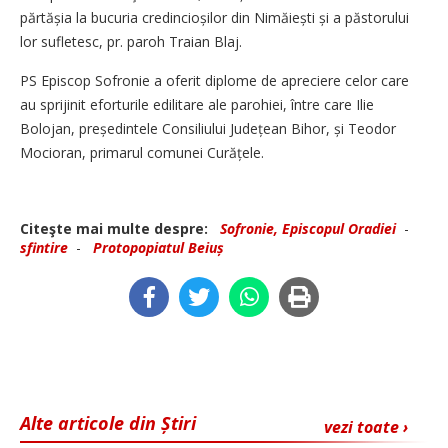
părtășia la bucuria credincioșilor din Nimă­iești și a păstorului
lor sufletesc, pr. paroh Traian Blaj.
PS Episcop Sofronie a oferit diplome de apreciere celor care
au sprijinit eforturile edili­tare ale parohiei, între care Ilie
Bolojan, președintele Consiliului Județean Bihor, și Teodor
Mocioran, primarul comunei Curățele.
Citeşte mai multe despre:
Sofronie, Episcopul Oradiei
-
sfintire
-
Protopopiatul Beiuș
Alte articole din Știri
vezi toate ›