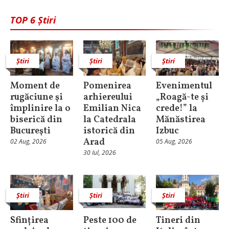
TOP 6 Știri
Știri
Știri
Știri
Moment de
Pomenirea
Evenimentul
rugăciune şi
arhiereului
„Roagă-te și
împlinire la o
Emilian Nica
crede!” la
biserică din
la Catedrala
Mănăstirea
Bucureşti
istorică din
Izbuc
Arad
02 Aug, 2026
05 Aug, 2026
30 Iul, 2026
Știri
Știri
Știri
Sfințirea
Peste 100 de
Tineri din