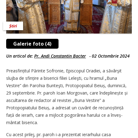
Știri
Galerie foto (4)
Un articol de:
Pr. Andi Constantin Bacter
-
02 Octombrie 2024
Preasfințitul Părinte Sofronie, Episcopul Oradiei, a săvârşit
slujba de sfințire a bisericii filiei Leleşti, cu hramul „Buna
Vestire” din Parohia Bunteşti, Protopopiatul Beiuș, duminică,
29 septembrie. Pr. paroh Ioan Morgovan, care îndeplinește și
ascultarea de redactor al revistei „Buna Vestire” a
Protopopiatului Beiuș, a adresat un cuvânt de recunoștință
față de ierarh, care a mijlocit pogorârea harului ce a înveș­
mântat biserica.
Cu acest prilej, pr. paroh i-a prezentat ierarhului casa