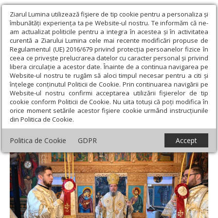
Ziarul Lumina utilizează fişiere de tip cookie pentru a personaliza și
îmbunătăți experiența ta pe Website-ul nostru. Te informăm că ne-
am actualizat politicile pentru a integra în acestea și în activitatea
curentă a Ziarului Lumina cele mai recente modificări propuse de
Regulamentul (UE) 2016/679 privind protecția persoanelor fizice în
ceea ce privește prelucrarea datelor cu caracter personal și privind
libera circulație a acestor date. Înainte de a continua navigarea pe
Website-ul nostru te rugăm să aloci timpul necesar pentru a citi și
Ziarul Lumina
›
Actualitate religioasă
›
Știri
›
Noi biserici din
înțelege conținutul Politicii de Cookie. Prin continuarea navigării pe
Eparhia Oradiei au primit înveșmântarea harului
Website-ul nostru confirmi acceptarea utilizării fişierelor de tip
cookie conform Politicii de Cookie. Nu uita totuși că poți modifica în
Noi biserici din Eparhia Oradiei au primit
orice moment setările acestor fişiere cookie urmând instrucțiunile
din Politica de Cookie.
înveșmântarea harului
Politica de Cookie
GDPR
Accept