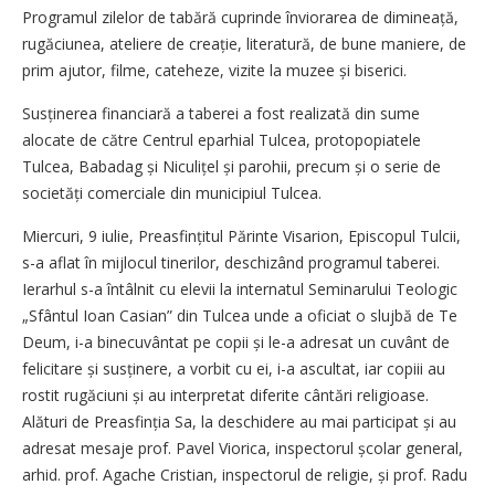
Programul zilelor de tabără cuprinde înviorarea de dimineață,
rugăciunea, ateliere de creație, literatură, de bune maniere, de
prim ajutor, filme, cateheze, vizite la muzee și biserici.
Susținerea financiară a taberei a fost realizată din sume
alocate de către Centrul eparhial Tulcea, protopopiatele
Tulcea, Babadag și Niculițel și parohii, precum și o serie de
societăți comerciale din municipiul Tulcea.
Miercuri, 9 iulie, Preasfințitul Părinte Visarion, Episcopul Tulcii,
s-a aflat în mijlocul tinerilor, deschizând programul taberei.
Ierarhul s-a întâlnit cu elevii la in­ternatul Seminarului Teologic
„Sfântul Ioan Casian” din Tulcea unde a oficiat o slujbă de Te
Deum, i-a binecuvântat pe copii și le-a adresat un cuvânt de
felicitare și susținere, a vorbit cu ei, i-a ascultat, iar copiii au
rostit rugăciuni și au interpretat diferite cântări religioase.
Alături de Prea­sfinția Sa, la deschidere au mai participat și au
adresat mesaje prof. Pavel Viorica, inspectorul școlar general,
arhid. prof. Agache Cristian, inspectorul de religie, și prof. Radu