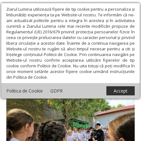
Ziarul Lumina utilizează fişiere de tip cookie pentru a personaliza și
îmbunătăți experiența ta pe Website-ul nostru. Te informăm că ne-
am actualizat politicile pentru a integra în acestea și în activitatea
curentă a Ziarului Lumina cele mai recente modificări propuse de
Regulamentul (UE) 2016/679 privind protecția persoanelor fizice în
ceea ce privește prelucrarea datelor cu caracter personal și privind
libera circulație a acestor date. Înainte de a continua navigarea pe
Website-ul nostru te rugăm să aloci timpul necesar pentru a citi și
Ziarul Lumina
›
Actualitate religioasă
›
Știri
›
O nouă ediție a
înțelege conținutul Politicii de Cookie. Prin continuarea navigării pe
taberei creștine „În căutarea unui prieten”
Website-ul nostru confirmi acceptarea utilizării fişierelor de tip
cookie conform Politicii de Cookie. Nu uita totuși că poți modifica în
O nouă ediție a taberei creștine „În
orice moment setările acestor fişiere cookie urmând instrucțiunile
din Politica de Cookie.
căutarea unui prieten”
Politica de Cookie
GDPR
Accept