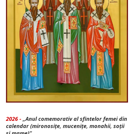
2026 -
„Anul comemorativ al sfintelor femei din
calendar (mironosițe, mu­cenițe, monahii, soții
și mame)”