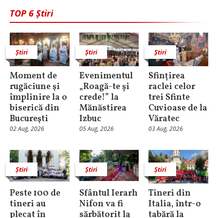
TOP 6 Știri
Știri
Știri
Știri
Moment de
Evenimentul
Sfințirea
rugăciune şi
„Roagă-te și
raclei celor
împlinire la o
crede!” la
trei Sfinte
biserică din
Mănăstirea
Cuvioase de la
Bucureşti
Izbuc
Văratec
02 Aug, 2026
05 Aug, 2026
03 Aug, 2026
Știri
Știri
Știri
Peste 100 de
Sfântul Ierarh
Tineri din
tineri au
Nifon va fi
Italia, într-o
plecat în
sărbătorit la
tabără la