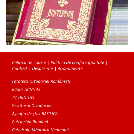
Politica de cookie
|
Politica de confidențialitate
|
Contact
|
Despre noi
|
Abonamente
|
Fototeca Ortodoxiei Românești
Radio TRINITAS
TV TRINITAS
Vestitorul Ortodoxiei
Agenţia de ştiri BASILICA
Patriarhia Română
Catedrala Mântuirii Neamului