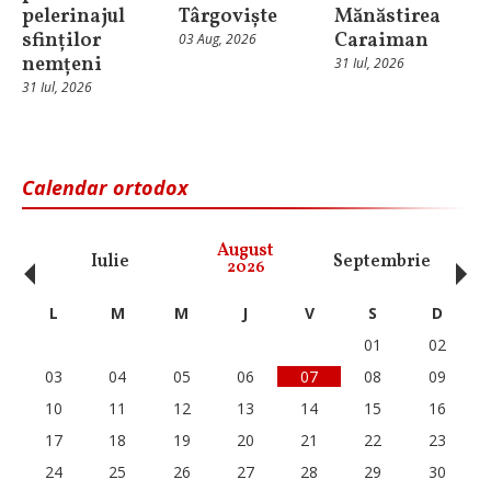
pelerinajul
Târgoviște
Mănăstirea
sfinților
Caraiman
03 Aug, 2026
nemțeni
31 Iul, 2026
31 Iul, 2026
Calendar ortodox
‹
›
August
Iulie
Septembrie
O
2026
L
M
M
J
V
S
D
01
02
03
04
05
06
07
08
09
10
11
12
13
14
15
16
17
18
19
20
21
22
23
24
25
26
27
28
29
30