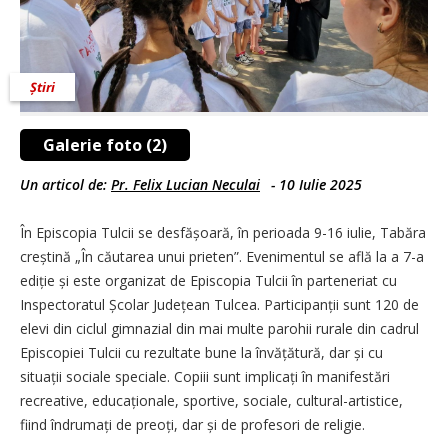
Știri
Galerie foto (2)
Un articol de:
Pr. Felix Lucian Neculai
-
10 Iulie 2025
În Episcopia Tulcii se desfă­șoară, în perioada 9-16 iulie, Tabăra
creștină „În căutarea unui prieten”. Evenimentul se află la a 7-a
ediție și este organizat de Episcopia Tulcii în parteneriat cu
Inspectoratul Școlar Județean Tulcea. Partici­pan­ții sunt 120 de
elevi din ciclul gim­nazial din mai multe parohii rurale din cadrul
Episcopiei Tulcii cu rezul­tate bune la învățătură, dar și cu
situații sociale speciale. Copiii sunt implicați în manifestări
recreative, educaționale, sportive, sociale, cultural-artistice,
fiind îndrumați de preoți, dar și de profesori de religie.