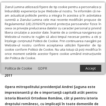
Ziarul Lumina utilizează fişiere de tip cookie pentru a personaliza și
îmbunătăți experiența ta pe Website-ul nostru. Te informăm că ne-
am actualizat politicile pentru a integra în acestea și în activitatea
curentă a Ziarului Lumina cele mai recente modificări propuse de
Regulamentul (UE) 2016/679 privind protecția persoanelor fizice în
ceea ce privește prelucrarea datelor cu caracter personal și privind
libera circulație a acestor date. Înainte de a continua navigarea pe
Website-ul nostru te rugăm să aloci timpul necesar pentru a citi și
Ziarul Lumina
›
Actualitate religioasă
›
Știri
›
Omul providenţial
înțelege conținutul Politicii de Cookie. Prin continuarea navigării pe
în istoria dreptului Bisericii
Website-ul nostru confirmi acceptarea utilizării fişierelor de tip
cookie conform Politicii de Cookie. Nu uita totuși că poți modifica în
Omul providenţial în istoria dreptului
orice moment setările acestor fişiere cookie urmând instrucțiunile
din Politica de Cookie.
Bisericii
Politica de Cookie
GDPR
Accept
Un articol de:
Pr. Conf. Univ. Dr. Irimie Marga
-
13 Aprilie
2011
Opera mitropolitului providenţial Andrei Şaguna este
impresionantă şi de o importanţă capitală atât pentru
istoria Bisericii Ortodoxe Române, cât şi pentru istoria
dreptului românesc, cu implicaţii în toate domeniile de