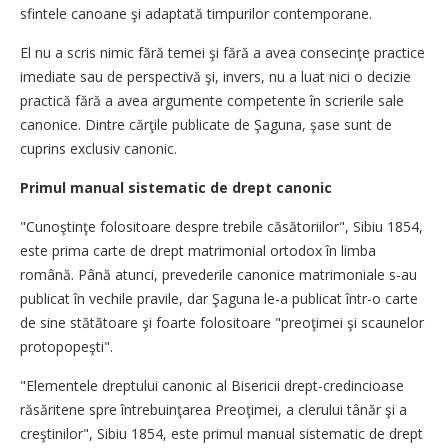
sfintele canoane şi adaptată timpurilor contemporane.
El nu a scris nimic fără temei şi fără a avea consecinţe practice
imediate sau de perspectivă şi, invers, nu a luat nici o decizie
practică fără a avea argumente competente în scrierile sale
canonice. Dintre cărţile publicate de Şaguna, şase sunt de
cuprins exclusiv canonic.
Primul manual sistematic de drept canonic
"Cunoştinţe folositoare despre trebile căsătoriilor", Sibiu 1854,
este prima carte de drept matrimonial ortodox în limba
română. Până atunci, prevederile canonice matrimoniale s-au
publicat în vechile pravile, dar Şaguna le-a publicat într-o carte
de sine stătătoare şi foarte folositoare "preoţimei şi scaunelor
protopopeşti".
"Elementele dreptului canonic al Bisericii drept-credincioase
răsăritene spre întrebuinţarea Preoţimei, a clerului tânăr şi a
creştinilor", Sibiu 1854, este primul manual sistematic de drept