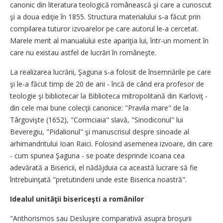
canonic din literatura teologică românească şi care a cunoscut
şi a doua ediţie în 1855. Structura materialului s-a făcut prin
compilarea tuturor izvoarelor pe care autorul le-a cercetat.
Marele merit al manualului este apariţia lui, într-un moment în
care nu existau astfel de lucrări în româneşte.
La realizarea lucrării, Şaguna s-a folosit de însemnările pe care
şi le-a făcut timp de 20 de ani - încă de când era profesor de
teologie şi bibliotecar la Biblioteca mitropolitană din Karloviţ -
din cele mai bune colecţii canonice: "Pravila mare" de la
Târgovişte (1652), "Cormciaia" slavă, "Sinodiconul" lui
Beveregiu, "Pidalionul" şi manuscrisul despre sinoade al
arhimandritului Ioan Raici. Folosind asemenea izvoare, din care
- cum spunea Şaguna - se poate desprinde icoana cea
adevărată a Bisericii, el nădăjduia ca această lucrare să fie
întrebuinţată "pretutindeni unde este Biserica noastră".
Idealul unităţii bisericeşti a românilor
"Anthorismos sau Desluşire comparativă asupra broşurii