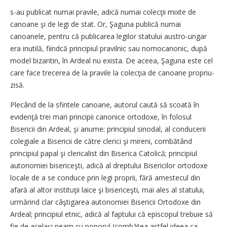
s-au publicat numai pravile, adică numai colecţii mixte de
canoane şi de legi de stat. Or, Şaguna publică numai
canoanele, pentru că publicarea legilor statului austro-ungar
era inutilă, fiindcă principiul pravilnic sau nomocanonic, după
model bizantin, în Ardeal nu exista. De aceea, Şaguna este cel
care face trecerea de la pravile la colecţia de canoane propriu-
zisă.
Plecând de la sfintele canoane, autorul caută să scoată în
evidenţă trei mari principii canonice ortodoxe, în folosul
Bisericii din Ardeal, şi anume: principiul sinodal, al conducerii
colegiale a Bisericii de către clerici şi mireni, combătând
principiul papal şi clericalist din Biserica Catolică; principiul
autonomiei bisericeşti, adică al dreptului Bisericilor ortodoxe
locale de a se conduce prin legi proprii, fără amestecul din
afară al altor instituţii laice şi bisericeşti, mai ales al statului,
urmărind clar câştigarea autonomiei Bisericii Ortodoxe din
Ardeal; principiul etnic, adică al faptului că episcopul trebuie să
fie de acelaşi neam cu poporul (combătea astfel ideea ca