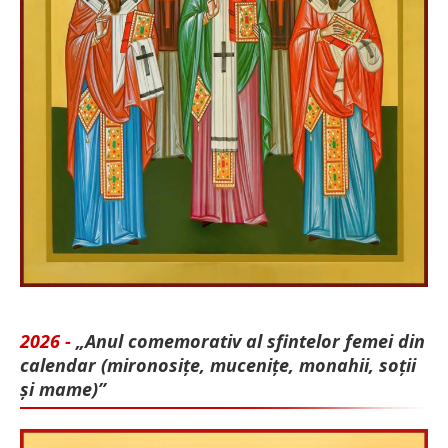
2026 -
„Anul comemorativ al sfintelor femei din
calendar (mironosițe, mu­cenițe, monahii, soții
și mame)”