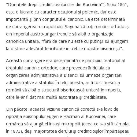
"Dorinţele drept-credinciosului cler din Bucovina"", Sibiu 1861,
este o lucrare cu caracter ocazional şi polemic, dar este
importantă şi prin conţinutul ei canonic. Ea este determinată
de convingerea mitropolitului Şaguna că toţi românii ortodocşi
din Imperiul austro-ungar trebuie să aibă o organizaţie
canonică unitară, "fără de care nu este cu putinţă să ajungem
la o stare adevărat fericitoare în trebile noastre bisericeşti".
Această convingere era determinată de principiul teritorial al
dreptului canonic ortodox, care prevede rânduiala ca
organizarea administrativă a Bisericii să urmeze organizării
administrative a statului. În felul acesta, ar fi fost firesc ca
românii să aibă o structură bisericească unitară în imperiu,
care le-ar fi dat mai multă autoritate şi credibilitate.
Din păcate, această viziune canonică corectă s-a lovit de
opoziţia episcopului Eugenie Hacman al Bucovinei, care
urmărea să ajungă el însuşi mitropolit (ceea ce s-a şi întâmplat
în 1873), deşi majoritatea clerului şi credincioşilor împărtăşeau