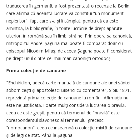
traducerea în germană, a fost prezentată o recenzie la Berlin,
care afirma că această lucrare va constitui "un monument
nepieritor", fapt care s-a şi întâmplat, pentru că ea este
amintită, la bibliografie, în toate lucrările de drept apărute
ulterior, în română sau în limbi străine. Prin opera sa canonică,
mitropolitul Andrei Şaguna mai poate fi comparat doar cu
episcopul Nicodim Milaş, de aceea Şaguna poate fi considerat
pe drept unul dintre cei mai mari canonişti ortodocşi.
Prima colecţie de canoane
"Enchiridion, adecă carte manuală de canoane ale unei sântei
soborniceşti şi apostolesci Biserici cu comentare", Sibiu 1871,
reprezintă prima colecţie de canoane la români. Afirmaţia nu
este nejustificată. Foarte mulţi consideră lucrarea o pravilă,
ceea ce este greşit, pentru că termenul de "pravilă" este
corespondentul slavonesc al termenului grecesc
"nomocanon", ceea ce înseamnă o colecţie mixtă de canoane
şi de legi de stat. Până la Şaguna