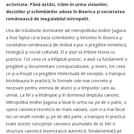
activitate. Până astăzi, trăim în urma viziunilor,
deciziilor şi schimbărilor aduse în Biserica şi societatea
românească de inegalabilul mitropolit.
Una din trăsăturile dominante ale mitropolitului Andrei Şaguna
a fost faptul că la baza schimbărilor şi înnoirilor în Biserica şi
societatea românească din Ardeal a pus o pregătire temeinică,
teologică şi social-culturală. El a ştiut să îmbine teoria cu
practica. Tot ceea ce a înfăptuit practic, a avut ca fundament o
pregătire şi documentare corespunzătoare, şi invers, tot ceea
ce şi-a însuşit ca pregătire intelectuală de excepţie, a transpus
întotdeauna în practică, în formele cele mai concrete şi
necesare pentru vremea de atunci şi a timpurilor care au
urmat. La fel s-a întâmplat şi în domeniul dreptului canonic.
Mitropolitul Andrei Şaguna a lăsat în urma sa, pe de-o parte, o
operă canonică teoretică de mare valoare, cum n-a mai făcut
nici un ierarh român şi, pe de altă parte, a transpus în practică
toate aceste cunoştinţe canonice acumulate de el, într-o
structură canonică bisericească autentică, fundamentată pe