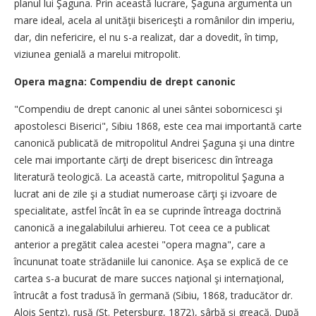
planul lui Şaguna. Prin această lucrare, Şaguna argumenta un
mare ideal, acela al unităţii bisericeşti a românilor din imperiu,
dar, din nefericire, el nu s-a realizat, dar a dovedit, în timp,
viziunea genială a marelui mitropolit.
Opera magna: Compendiu de drept canonic
"Compendiu de drept canonic al unei sântei sobornicesci şi
apostolesci Biserici", Sibiu 1868, este cea mai importantă carte
canonică publicată de mitropolitul Andrei Şaguna şi una dintre
cele mai importante cărţi de drept bisericesc din întreaga
literatură teologică. La această carte, mitropolitul Şaguna a
lucrat ani de zile şi a studiat numeroase cărţi şi izvoare de
specialitate, astfel încât în ea se cuprinde întreaga doctrină
canonică a inegalabilului arhiereu. Tot ceea ce a publicat
anterior a pregătit calea acestei "opera magna", care a
încununat toate strădaniile lui canonice. Aşa se explică de ce
cartea s-a bucurat de mare succes naţional şi internaţional,
întrucât a fost tradusă în germană (Sibiu, 1868, traducător dr.
Alois Sentz), rusă (St. Petersburg, 1872), sârbă şi greacă. După