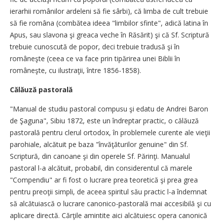
ierarhii românilor ardeleni să fie sârbi), că limba de cult trebuie
să fie româna (combătea ideea "limbilor sfinte", adică latina în
Apus, sau slavona şi greaca veche în Răsărit) şi că Sf. Scriptură
trebuie cunoscută de popor, deci trebuie tradusă şi în
româneşte (ceea ce va face prin tipărirea unei Biblii în
româneşte, cu ilustraţii, între 1856-1858).
Călăuză pastorală
"Manual de studiu pastoral compusu şi edatu de Andrei Baron
de Şaguna", Sibiu 1872, este un îndreptar practic, o călăuză
pastorală pentru clerul ortodox, în problemele curente ale vieţii
parohiale, alcătuit pe baza "învăţăturilor genuine" din Sf.
Scriptură, din canoane şi din operele Sf. Părinţi. Manualul
pastoral l-a alcătuit, probabil, din considerentul că marele
"Compendiu" ar fi fost o lucrare prea teoretică şi prea grea
pentru preoţii simpli, de aceea spiritul său practic l-a îndemnat
să alcătuiască o lucrare canonico-pastorală mai accesibilă şi cu
aplicare directă. Cărţile amintite aici alcătuiesc opera canonică