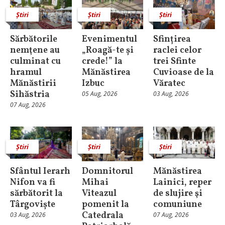
Știri
Știri
Știri
Sărbătorile
Evenimentul
Sfințirea
nemţene au
„Roagă-te și
raclei celor
culminat cu
crede!” la
trei Sfinte
hramul
Mănăstirea
Cuvioase de la
Mănăstirii
Izbuc
Văratec
Sihăstria
05 Aug, 2026
03 Aug, 2026
07 Aug, 2026
Știri
Știri
Știri
Sfântul Ierarh
Domnitorul
Mănăstirea
Nifon va fi
Mihai
Lainici, reper
sărbătorit la
Viteazul
de slujire şi
Târgoviște
pomenit la
comuniune
Catedrala
03 Aug, 2026
07 Aug, 2026