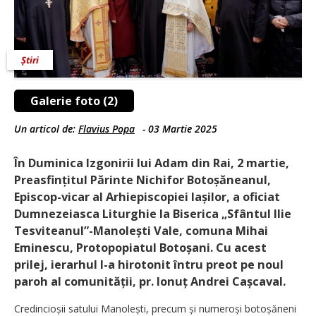
Știri
Galerie foto (2)
Un articol de:
Flavius Popa
-
03 Martie 2025
În Duminica Izgonirii lui Adam din Rai, 2 martie,
Preasfințitul Părinte Nichifor Botoșăneanul,
Episcop-vicar al Arhiepiscopiei Iașilor, a oficiat
Dumnezeiasca Liturghie la Biserica „Sfântul Ilie
Tesviteanul”-Manolești Vale, comuna Mihai
Eminescu, Protopopiatul Botoșani. Cu acest
prilej, ierarhul l-a hirotonit întru preot pe noul
paroh al comunității, pr. Ionuț Andrei Cașcaval.
Credincioșii satului Manolești, precum și numeroși botoșăneni