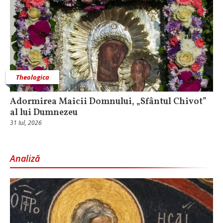
Theologica
Adormirea Maicii Domnului, „Sfântul Chivot”
al lui Dumnezeu
31 Iul, 2026
Analiză