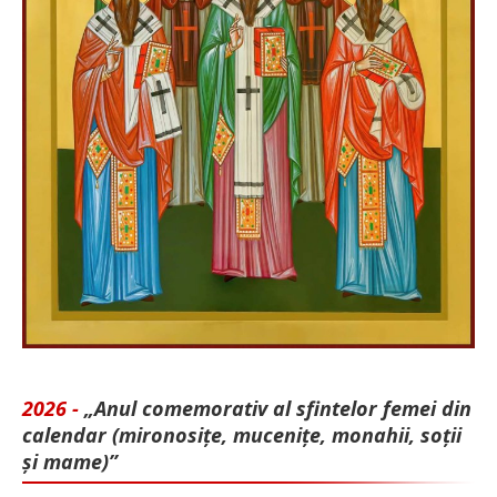
2026 -
„Anul comemorativ al sfintelor femei din
calendar (mironosițe, mu­cenițe, monahii, soții
și mame)”