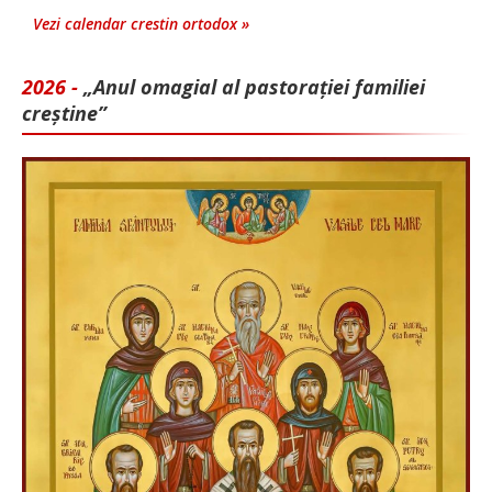
Vezi calendar crestin ortodox »
2026 -
„Anul omagial al pastorației familiei
creștine”