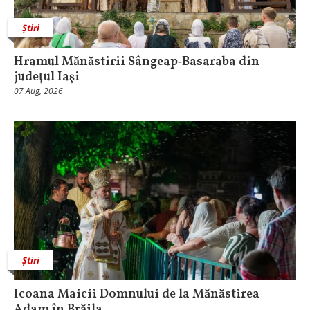
Știri
Hramul Mănăstirii Sângeap‑Basaraba din
judeţul Iaşi
07 Aug, 2026
Știri
Icoana Maicii Domnului de la Mănăstirea
Adam în Brăila