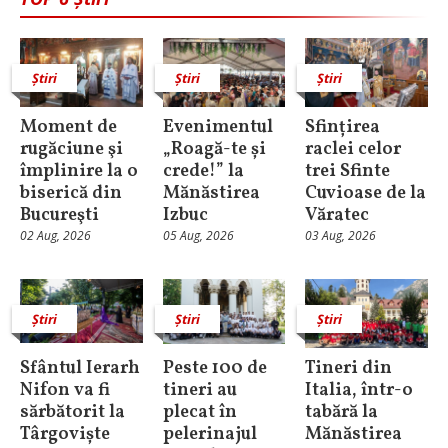
Știri
Știri
Știri
Moment de
Evenimentul
Sfințirea
rugăciune şi
„Roagă-te și
raclei celor
împlinire la o
crede!” la
trei Sfinte
biserică din
Mănăstirea
Cuvioase de la
Bucureşti
Izbuc
Văratec
02 Aug, 2026
05 Aug, 2026
03 Aug, 2026
Știri
Știri
Știri
Sfântul Ierarh
Peste 100 de
Tineri din
Nifon va fi
tineri au
Italia, într-o
sărbătorit la
plecat în
tabără la
Târgoviște
pelerinajul
Mănăstirea