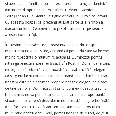
și apropiați ai familiei noului preot paroh, s-au rugat duminică
dimi­neață dimpreună cu Preasfințitul Părinte Nichifor
Botoșăneanul, la Sfânta Liturghie oficiată în Duminica Iertării.
Cu această ocazie, cei prezenți au luat parte și la hirotonia
diaconului Ionuț Cașcaval întru preot, fiind numit pe seama
acestei comunități.
În cuvântul de învățătură, Preasfinția Sa a vorbit despre
importanța Postului Mare, arătând că perioada care va începe
mâine reprezintă o mulțumire adusă lui Dumnezeu pentru
întreaga binecuvântare revărsată: „În Post, în Duminica Iertării,
înțelegem să privim în viața noastră cu realism, să înțelegem
că singurul lucru care ne stă la îndemână de a schimba în viața
noastră este de a schimba propriile noastre alegeri, de a face
ce ține de noi și Dumnezeu, văzând lucrarea noastră și știind
taina inimii, ne va pune înainte cale de vindecare, opor­tunități
și oameni noi care să dezvolte în noi această alegere hotărâtă
de a face voia Lui. Noi îi aducem lui Dumnezeu postul ca
mulțumire pentru darul vieții, pentru bogăția de culori, de gust,