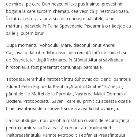
de miros, pe care Dumnezeu ni le-a pus înainte, prevestind
bogăția la care suntem chemați, cea veșnică și nestricăcioasă.
În fața acestora, a privi și a ne cunoaște păcatele, a ne
mărturisi păcatele în Taina Spovedaniei înseamnă o nădejde ca
să le și putem birui”.
După momentul Vohodului Mare, diaconul Ionuț Andrei
Cașcaval a dat citire Mărturisirii de credință față de chiriarh și
de Biserică, iar după închinarea în Sfântul Altar și săvârșirea
hirotoniei, a fost prezentat comunității parohiale.
Totodată, ierarhul a hirotesit întru duhovnic doi clerici: părintele
Eduard Petru Filip de la Parohia „Sfântul Dimitrie” Stănești și
părintele Ilie Maftei de la Parohia „Nașterea Maicii Domnului”
Bozieni, Protopopiatul Săveni, care au primit cu această ocazie
binecuvântarea de a spovedi și de a avea fii duhov­nicești.
La finalul slujbei, noul paroh a rostit un cuvânt de recunoștință
pentru numirea sa în această comunitate, mulțumind
Înaltprea­sfințitului Părinte Mitropolit Teofan și Prea­sfin­țitului