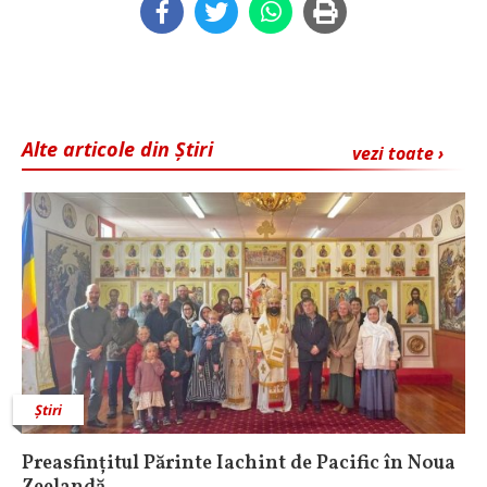
Alte articole din Știri
vezi toate ›
Știri
Preasfințitul Părinte Iachint de Pacific în Noua