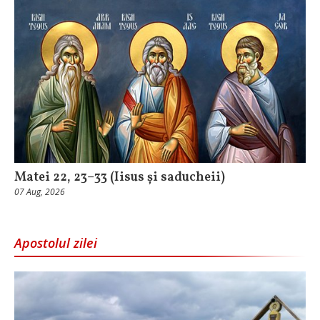
Matei 22, 23–33 (Iisus și saducheii)
07 Aug, 2026
Apostolul zilei