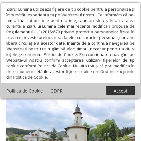
Ziarul Lumina utilizează fişiere de tip cookie pentru a personaliza și
îmbunătăți experiența ta pe Website-ul nostru. Te informăm că ne-
am actualizat politicile pentru a integra în acestea și în activitatea
curentă a Ziarului Lumina cele mai recente modificări propuse de
Regulamentul (UE) 2016/679 privind protecția persoanelor fizice în
ceea ce privește prelucrarea datelor cu caracter personal și privind
libera circulație a acestor date. Înainte de a continua navigarea pe
Website-ul nostru te rugăm să aloci timpul necesar pentru a citi și
Ziarul Lumina
›
Actualitate religioasă
›
Știri
›
Peregrinare în
înțelege conținutul Politicii de Cookie. Prin continuarea navigării pe
inima Moldovei istorice cu 50 de tineri buzoieni
Website-ul nostru confirmi acceptarea utilizării fişierelor de tip
cookie conform Politicii de Cookie. Nu uita totuși că poți modifica în
Peregrinare în inima Moldovei istorice cu
orice moment setările acestor fişiere cookie urmând instrucțiunile
din Politica de Cookie.
50 de tineri buzoieni
Politica de Cookie
GDPR
Accept