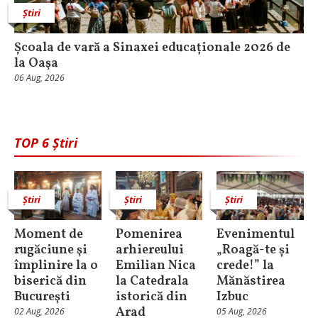
Știri
Școala de vară a Sinaxei educaționale 2026 de
la Oaşa
06 Aug, 2026
TOP 6 Știri
Știri
Știri
Știri
Moment de
Pomenirea
Evenimentul
rugăciune şi
arhiereului
„Roagă-te și
împlinire la o
Emilian Nica
crede!” la
biserică din
la Catedrala
Mănăstirea
Bucureşti
istorică din
Izbuc
Arad
02 Aug, 2026
05 Aug, 2026