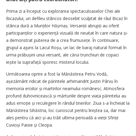
Prima zi a început cu explorarea spectaculoaselor Chei ale
Bicazului, un defileu stâncos deosebit sculptat de râul Bicaz în
stânca dură a Munților Hășmaș. Versanții abrupți au oferit
participanților o experiență vizuală de neuitat în care natura și-
a demonstrat puterea de a crea frumusețe. În continuare,
grupul a ajuns la Lacul Roșu, un lac de baraj natural format în
urma prăbușirii unui versant, ale cărui trunchiuri de copaci
ieșite la supra­față sporesc misterul locului.
Următoarea oprire a fost la Mănăstirea Petru Vodă,
așezământ ridicat de părintele arhimandrit Justin Pârvu în
memoria eroilor și martirilor neamului românesc. Atmosfera
profund duhovnicească și mărturiile despre viața părintelui au
adus emoție și reculegere în rândul tinerilor. Ziua s-a încheiat la
Mănăstirea Sihăstria, loc cunoscut pentru liniștea sa, dar mai
ales pentru că aici și-au trăit ultima perioadă a vieții Sfinții
Cuvioși Paisie și Cleopa.