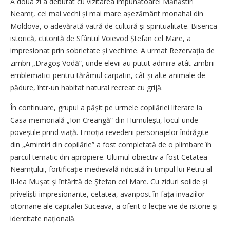
A doua zi a debutat cu vizitarea impunătoarei Mănăstiri
Neamț, cel mai vechi și mai mare așezământ monahal din
Moldova, o adevărată vatră de cultură și spiritualitate. Biserica
istorică, ctitorită de Sfântul Voievod Ștefan cel Mare, a
impresionat prin sobrietate și vechime. A urmat Rezervația de
zimbri „Dragoș Vodă”, unde elevii au putut admira atât zimbrii
emblematici pentru tărâmul carpatin, cât și alte animale de
pădure, într-un habitat natural recreat cu grijă.
În continuare, grupul a pășit pe urmele copilăriei literare la
Casa memorială „Ion Creangă” din Hu­mu­lești, locul unde
poveștile prind viață. Emoția revederii personajelor îndrăgite
din „Amintiri din copilărie” a fost completată de o plimbare în
parcul tematic din apropiere. Ultimul obiectiv a fost Cetatea
Neam­țului, fortifi­cație medievală ridicată în timpul lui Petru al
II-lea Mușat și întărită de Ștefan cel Mare. Cu ziduri solide și
priveliști impresionante, cetatea, avanpost în fața invaziilor
otomane ale capitalei Suceava, a oferit o lecție vie de istorie și
identitate națională.