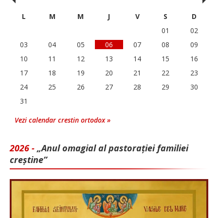
‹
›
L
M
M
J
V
S
D
01
02
03
04
05
06
07
08
09
10
11
12
13
14
15
16
17
18
19
20
21
22
23
24
25
26
27
28
29
30
31
Vezi calendar crestin ortodox »
2026 -
„Anul omagial al pastorației familiei
creștine”