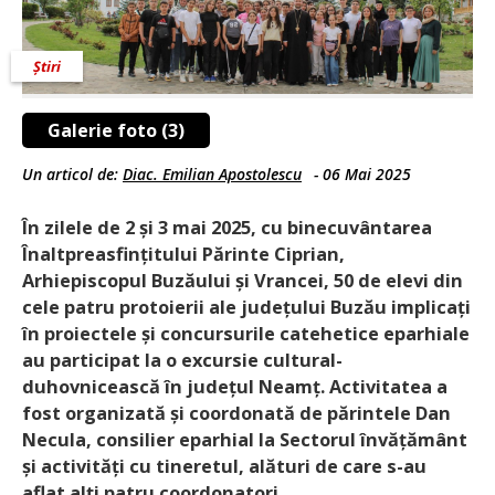
Știri
Galerie foto (3)
Un articol de:
Diac. Emilian Apostolescu
-
06 Mai 2025
În zilele de 2 și 3 mai 2025, cu binecuvântarea
Înaltprea­sfin­țitului Părinte Ciprian,
Arhiepiscopul Buzăului și Vrancei, 50 de elevi din
cele patru protoierii ale județului Buzău implicați
în proiectele și concursurile catehetice eparhiale
au participat la o excursie cultural-
duhovnicească în județul Neamț. Activitatea a
fost organizată și coordonată de părintele Dan
Necula, consilier eparhial la Sectorul învățământ
și activități cu tineretul, alături de care s-au
aflat alți patru coordonatori.