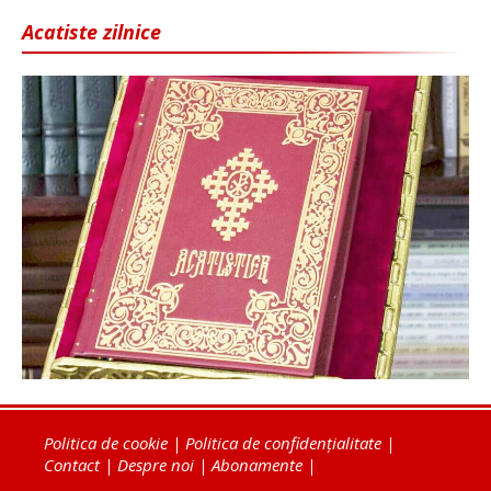
Acatiste zilnice
Politica de cookie
|
Politica de confidențialitate
|
Contact
|
Despre noi
|
Abonamente
|