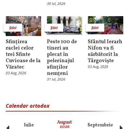
30 Iul, 2026
Știri
Știri
Știri
Sfințirea
Peste 100 de
Sfântul Ierarh
raclei celor
tineri au
Nifon va fi
trei Sfinte
plecat în
sărbătorit la
Cuvioase de la
pelerinajul
Târgoviște
Văratec
sfinților
03 Aug, 2026
nemțeni
03 Aug, 2026
31 Iul, 2026
Calendar ortodox
August
Iulie
Septembrie
O
2026