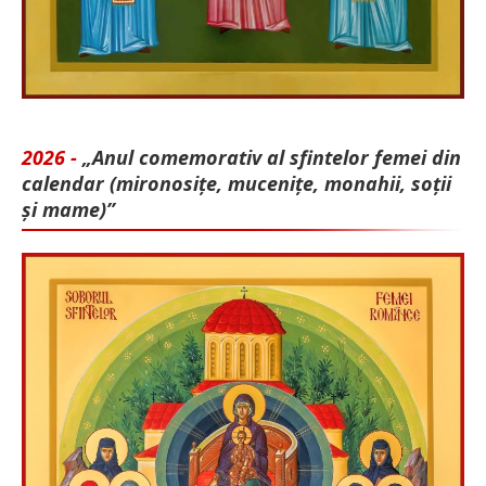
2026 -
„Anul comemorativ al sfintelor femei din
calendar (mironosițe, mu­cenițe, monahii, soții
și mame)”