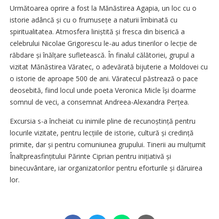
Următoarea oprire a fost la Mănăstirea Agapia, un loc cu o
istorie adâncă și cu o frumusețe a naturii îmbinată cu
spiritualitatea. Atmosfera liniștită și fresca din biserică a
celebrului Nicolae Grigorescu le-au adus tinerilor o lecție de
răbdare și înălțare sufletească. În finalul călătoriei, grupul a
vizitat Mănăstirea Văratec, o adevărată bijuterie a Moldovei cu
o istorie de aproape 500 de ani. Văratecul păstrează o pace
deosebită, fiind locul unde poeta Veronica Micle își doarme
somnul de veci, a consemnat Andreea-Alexandra Perțea.
Excursia s-a încheiat cu inimile pline de recunoștință pentru
locurile vizitate, pentru lecțiile de istorie, cultură și credință
primite, dar și pentru comuniunea grupului. Tinerii au mulțumit
Înaltpreasfin­țitului Părinte Ciprian pentru inițiativă și
binecuvântare, iar organizatorilor pentru eforturile și dăruirea
lor.